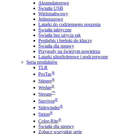
Akumulatorowe
Światła USB
Wielopaliwowy
Jednorazowe
Latarki do codziennego noszenia
Światła taktyczne
Światła bez użycia rąk
Penlights i breloki do kluczy
Światła dla sprawy
Przygody na świeżym powietrzu
Latarki ultrafioletowe i podczerwone
Seria produktów
TLR
®
ProTac
®
Stinger
®
Wedge
™
Stream
®
Survivor
®
Sidewinder
®
Strion
®
Color-Rite
Światła dla sprawy
Zobacz wszystkie serie