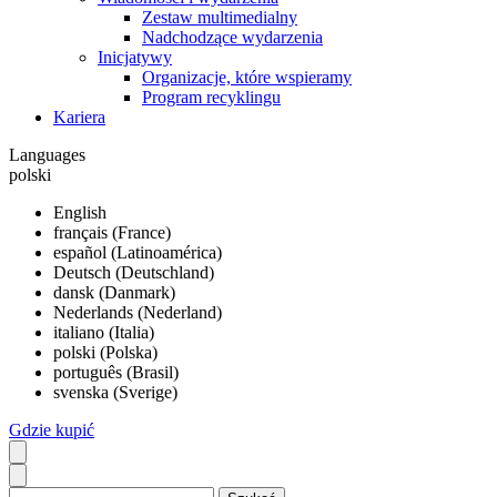
Zestaw multimedialny
Nadchodzące wydarzenia
Inicjatywy
Organizacje, które wspieramy
Program recyklingu
Kariera
Languages
polski
English
français (France)
español (Latinoamérica)
Deutsch (Deutschland)
dansk (Danmark)
Nederlands (Nederland)
italiano (Italia)
polski (Polska)
português (Brasil)
svenska (Sverige)
Gdzie kupić