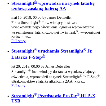
®
Streamlight
wprowadza na rynek latarkę
czołową zasilaną baterią AA
maj 16, 2018, 00:00 by James Detweiler
®
Firma Streamlight
, Inc., wiodący dostawca
wysokowydajnego oświetlenia, ogłosiła wprowadzenie
®
wszechstronnej latarki czołowej Twin-Task
, wyposażonej
zarówno w...
Full story
®
®
Streamlight
uruchamia Streamlight
Jr.
®
Latarka F-Stop
lut 20, 2018, 00:00 by James Detweiler
®
Streamlight
Inc., wiodący dostawca wysokowydajnego
®
®
oświetlenia, wprowadził na rynek Streamlight
Jr. F-Stop
,
ultrakompaktowa latarka alkaliczna 2AA, która...
Full story
®
®
Streamlight
Przedstawia ProTac
HL 5-X
USB