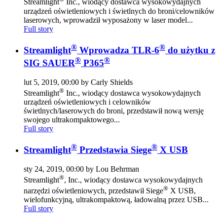
Streamlight
Inc., wiodący dostawca wysokowydajnych
urządzeń oświetleniowych i świetlnych do broni/celowników
laserowych, wprowadził wyposażony w laser model...
Full story
®
®
Streamlight
Wprowadza TLR-6
do użytku z
®
®
SIG SAUER
P365
lut 5, 2019, 00:00 by Carly Shields
®
Streamlight
Inc., wiodący dostawca wysokowydajnych
urządzeń oświetleniowych i celowników
świetlnych/laserowych do broni, przedstawił nową wersję
swojego ultrakompaktowego...
Full story
®
®
Streamlight
Przedstawia Siege
X USB
sty 24, 2019, 00:00 by Lou Behrman
®
Streamlight
, Inc., wiodący dostawca wysokowydajnych
®
narzędzi oświetleniowych, przedstawił Siege
X USB,
wielofunkcyjną, ultrakompaktową, ładowalną przez USB...
Full story