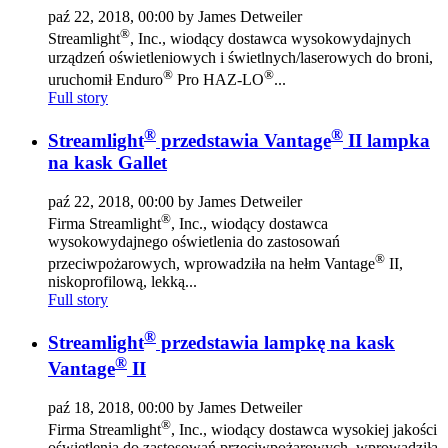
paź 22, 2018, 00:00 by James Detweiler
®
Streamlight
, Inc., wiodący dostawca wysokowydajnych
urządzeń oświetleniowych i świetlnych/laserowych do broni,
®
®
uruchomił Enduro
Pro HAZ-LO
...
Full story
®
®
Streamlight
przedstawia Vantage
II lampka
na kask Gallet
paź 22, 2018, 00:00 by James Detweiler
®
Firma Streamlight
, Inc., wiodący dostawca
wysokowydajnego oświetlenia do zastosowań
®
przeciwpożarowych, wprowadziła na hełm Vantage
II,
niskoprofilową, lekką...
Full story
®
Streamlight
przedstawia lampkę na kask
®
Vantage
II
paź 18, 2018, 00:00 by James Detweiler
®
Firma Streamlight
, Inc., wiodący dostawca wysokiej jakości
oświetlenia do zastosowań przeciwpożarowych, wprowadziła