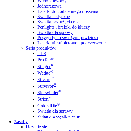
Wielopaliwowy
Jednorazowe
Latarki do codziennego noszenia
Światła taktyczne
Światła bez użycia rąk
Penlights i breloki do kluczy
Światła dla sprawy
Przygody na świeżym powietrzu
Latarki ultrafioletowe i podczerwone
Seria produktów
TLR
®
ProTac
®
Stinger
®
Wedge
™
Stream
®
Survivor
®
Sidewinder
®
Strion
®
Color-Rite
Światła dla sprawy
Zobacz wszystkie serie
Zasoby
Uczenie się