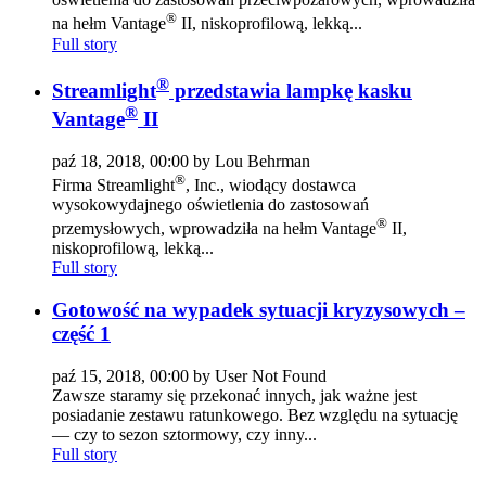
®
na hełm Vantage
II, niskoprofilową, lekką...
Full story
®
Streamlight
przedstawia lampkę kasku
®
Vantage
II
paź 18, 2018, 00:00 by Lou Behrman
®
Firma Streamlight
, Inc., wiodący dostawca
wysokowydajnego oświetlenia do zastosowań
®
przemysłowych, wprowadziła na hełm Vantage
II,
niskoprofilową, lekką...
Full story
Gotowość na wypadek sytuacji kryzysowych –
część 1
paź 15, 2018, 00:00 by User Not Found
Zawsze staramy się przekonać innych, jak ważne jest
posiadanie zestawu ratunkowego. Bez względu na sytuację
— czy to sezon sztormowy, czy inny...
Full story