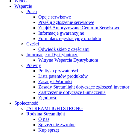
Wideo
Wsparcie
Praca
Opcje serwisowe
Prześlij zgłoszenie serwisowe
Znajdź Autoryzowane Centrum Serwisowe
Informacje gwarancyjne
Formularz rejestracyjny produktu
Części
Odwiedź sklep z częściami
Informacje o Dystrybutorze
Witryna Wsparcia Dystrybutora
Prawny
Polityka prywatności
Lista patentów produktów
Zasady i Warunki
Zasady Streamlight dotyczące zgłoszeń inventor
Zastrzeżenie dotyczące tłumaczenia
Zgodność
Społeczność
#STREAMLIGHTSTRONG
Rodzina Streamlight
O nas
Sprzężenie zwrotne
Kup sprzęt