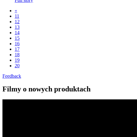
Full story
«
11
12
13
14
15
16
17
18
19
20
Feedback
Filmy o nowych produktach