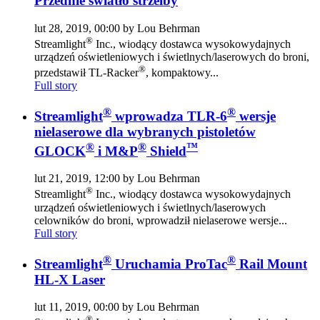
Przednie światło strzelby
lut 28, 2019, 00:00 by Lou Behrman
®
Streamlight
Inc., wiodący dostawca wysokowydajnych
urządzeń oświetleniowych i świetlnych/laserowych do broni,
®
przedstawił TL-Racker
, kompaktowy...
Full story
®
®
Streamlight
wprowadza TLR-6
wersje
nielaserowe dla wybranych pistoletów
®
®
™
GLOCK
i M&P
Shield
lut 21, 2019, 12:00 by Lou Behrman
®
Streamlight
Inc., wiodący dostawca wysokowydajnych
urządzeń oświetleniowych i świetlnych/laserowych
celowników do broni, wprowadził nielaserowe wersje...
Full story
®
®
Streamlight
Uruchamia ProTac
Rail Mount
HL-X Laser
lut 11, 2019, 00:00 by Lou Behrman
®