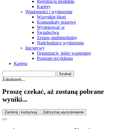
Rejestracja produktu
Kariery
Wiadomości i wydarzenia
Wszystkie blogi
Komunikaty prasowe
Wystepować w
Świadectwa
Zestaw multimedialny
Nadchodzące wydarzenia
Inicjatywy
Organizacje, które wspieramy
Program recyklingu
Kariera
Załadunek...
Proszę czekać, aż zostaną pobrane
wyniki...
Zamknij i kontynuuj
Zatrzymaj wyszukiwanie