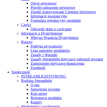
Opcje serwisowe
Prześlij zgłoszenie serwisowe
Znajdź Autoryzowane Centrum Serwisowe
Informacje gwarancyjne
Formularz rejestracyjny produktu
Części
Odwiedź sklep z częściami
Informacje o Dystrybutorze
Witryna Wsparcia Dystrybutora
Prawny
Polityka prywatności
Lista patentów produktów
Zasady i Warunki
Zasady Streamlight dotyczące zgłoszeń inventor
Zastrzeżenie dotyczące tłumaczenia
Zgodność
Społeczność
#STREAMLIGHTSTRONG
Rodzina Streamlight
O nas
Sprzężenie zwrotne
Kup sprzęt
Rejestracja produktu
Kariery
Wiadomości i wydarzenia