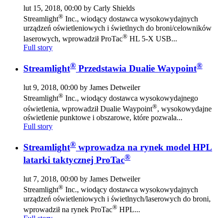
lut 15, 2018, 00:00 by Carly Shields
®
Streamlight
Inc., wiodący dostawca wysokowydajnych
urządzeń oświetleniowych i świetlnych do broni/celowników
®
laserowych, wprowadził ProTac
HL 5-X USB...
Full story
®
®
Streamlight
Przedstawia Dualie Waypoint
lut 9, 2018, 00:00 by James Detweiler
®
Streamlight
Inc., wiodący dostawca wysokowydajnego
®
oświetlenia, wprowadził Dualie Waypoint
, wysokowydajne
oświetlenie punktowe i obszarowe, które pozwala...
Full story
®
Streamlight
wprowadza na rynek model HPL
®
latarki taktycznej ProTac
lut 7, 2018, 00:00 by James Detweiler
®
Streamlight
Inc., wiodący dostawca wysokowydajnych
urządzeń oświetleniowych i świetlnych/laserowych do broni,
®
wprowadził na rynek ProTac
HPL...