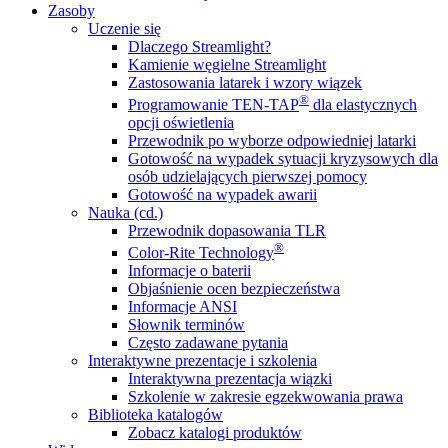
Zasoby
Uczenie się
Dlaczego Streamlight?
Kamienie węgielne Streamlight
Zastosowania latarek i wzory wiązek
®
Programowanie TEN-TAP
dla elastycznych
opcji oświetlenia
Przewodnik po wyborze odpowiedniej latarki
Gotowość na wypadek sytuacji kryzysowych dla
osób udzielających pierwszej pomocy
Gotowość na wypadek awarii
Nauka (cd.)
Przewodnik dopasowania TLR
®
Color-Rite Technology
Informacje o baterii
Objaśnienie ocen bezpieczeństwa
Informacje ANSI
Słownik terminów
Często zadawane pytania
Interaktywne prezentacje i szkolenia
Interaktywna prezentacja wiązki
Szkolenie w zakresie egzekwowania prawa
Biblioteka katalogów
Zobacz katalogi produktów