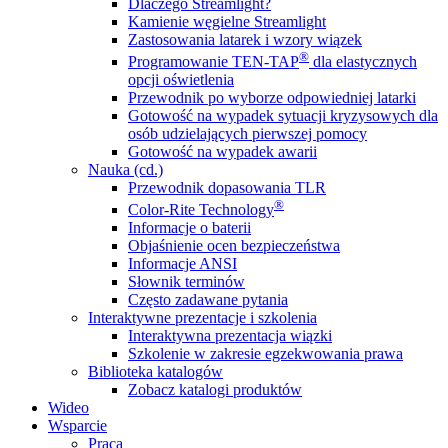
Dlaczego Streamlight?
Kamienie węgielne Streamlight
Zastosowania latarek i wzory wiązek
®
Programowanie TEN-TAP
dla elastycznych
opcji oświetlenia
Przewodnik po wyborze odpowiedniej latarki
Gotowość na wypadek sytuacji kryzysowych dla
osób udzielających pierwszej pomocy
Gotowość na wypadek awarii
Nauka (cd.)
Przewodnik dopasowania TLR
®
Color-Rite Technology
Informacje o baterii
Objaśnienie ocen bezpieczeństwa
Informacje ANSI
Słownik terminów
Często zadawane pytania
Interaktywne prezentacje i szkolenia
Interaktywna prezentacja wiązki
Szkolenie w zakresie egzekwowania prawa
Biblioteka katalogów
Zobacz katalogi produktów
Wideo
Wsparcie
Praca