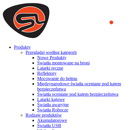
We use cookies to ensure that we provide you the best experience
on our website. By continuing to browse this website, you accept
that cookies are used to help us analyze how the website is used and
to offer you a better experience. To learn more or to find out how
you can disable cookies, you can access our
Privacy Policy
.
ACCEPT AND CLOSE
Produkty
Przeglądaj według kategorii
Nowe Produkty
Światła montowane na broni
Latarki ręczne
Reflektory
Mocowanie do hełmu
Międzynarodowe światła oceniane pod kątem
bezpieczeństwa
Światła oceniane pod kątem bezpieczeństwa
Latarki kątowe
Światła awaryjne
Światła Robocze
Rodzaje produktów
Akumulatorowe
Światła USB