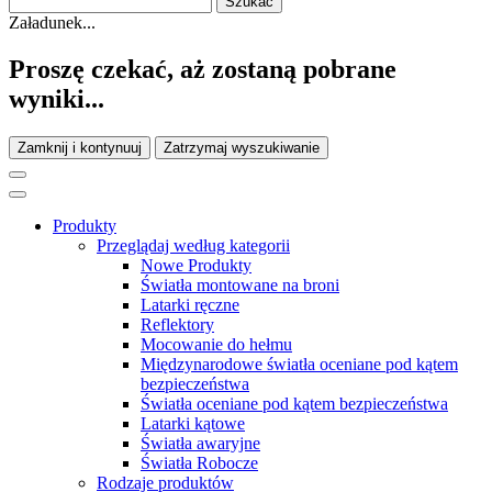
Załadunek...
Proszę czekać, aż zostaną pobrane
wyniki...
Zamknij i kontynuuj
Zatrzymaj wyszukiwanie
Produkty
Przeglądaj według kategorii
Nowe Produkty
Światła montowane na broni
Latarki ręczne
Reflektory
Mocowanie do hełmu
Międzynarodowe światła oceniane pod kątem
bezpieczeństwa
Światła oceniane pod kątem bezpieczeństwa
Latarki kątowe
Światła awaryjne
Światła Robocze
Rodzaje produktów