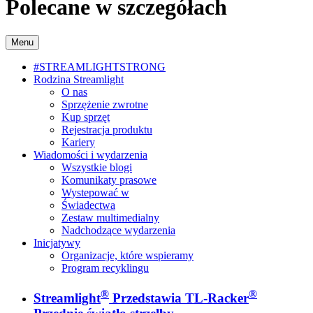
Polecane w szczegółach
Menu
#STREAMLIGHTSTRONG
Rodzina Streamlight
O nas
Sprzężenie zwrotne
Kup sprzęt
Rejestracja produktu
Kariery
Wiadomości i wydarzenia
Wszystkie blogi
Komunikaty prasowe
Wystepować w
Świadectwa
Zestaw multimedialny
Nadchodzące wydarzenia
Inicjatywy
Organizacje, które wspieramy
Program recyklingu
®
®
Streamlight
Przedstawia TL-Racker