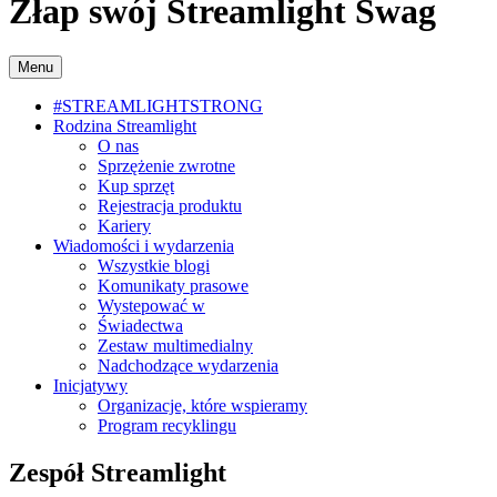
Złap swój Streamlight Swag
Menu
#STREAMLIGHTSTRONG
Rodzina Streamlight
O nas
Sprzężenie zwrotne
Kup sprzęt
Rejestracja produktu
Kariery
Wiadomości i wydarzenia
Wszystkie blogi
Komunikaty prasowe
Wystepować w
Świadectwa
Zestaw multimedialny
Nadchodzące wydarzenia
Inicjatywy
Organizacje, które wspieramy
Program recyklingu
Zespół Streamlight