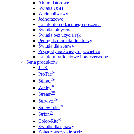
Akumulatorowe
Światła USB
Wielopaliwowy
Jednorazowe
Latarki do codziennego noszenia
Światła taktyczne
Światła bez użycia rąk
Penlights i breloki do kluczy
Światła dla sprawy
Przygody na świeżym powietrzu
Latarki ultrafioletowe i podczerwone
Seria produktów
TLR
®
ProTac
®
Stinger
®
Wedge
™
Stream
®
Survivor
®
Sidewinder
®
Strion
®
Color-Rite
Światła dla sprawy
Zobacz wszystkie serie