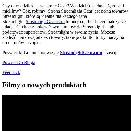
Czy odwiedziłeś naszą stronę Gear? Wiedzieliście chociaż, że taki
mieliśmy? Cóż, robimy! Strona Streamlight Gear jest pełna towarów
Streamlight, które są idealne dla każdego fana
Streamlight.
StreamlightGear.com
to miejsce, do którego należy się
udać, jeśli chcesz pokazać swoją miłość do Streamlight – lub
podarować superfanowi Streamlight w swoim życiu. Możesz
znaleźć markową odzież i towary, takie jak kurtki, torby, naczynia
do napojów i czapki.
Poświęć kilka minut na wizytę
StreamlightGear.com
Dzisiaj!
Powrót Do Bloga
Feedback
Filmy o nowych produktach