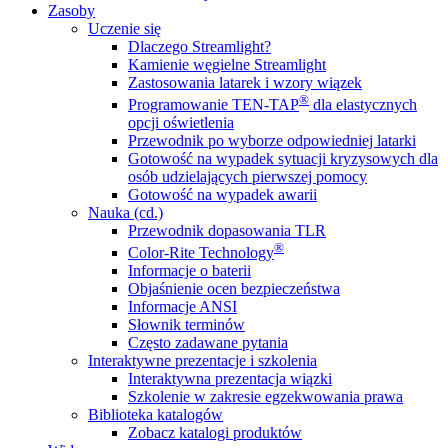
Zasoby
Uczenie się
Dlaczego Streamlight?
Kamienie węgielne Streamlight
Zastosowania latarek i wzory wiązek
®
Programowanie TEN-TAP
dla elastycznych
opcji oświetlenia
Przewodnik po wyborze odpowiedniej latarki
Gotowość na wypadek sytuacji kryzysowych dla
osób udzielających pierwszej pomocy
Gotowość na wypadek awarii
Nauka (cd.)
Przewodnik dopasowania TLR
®
Color-Rite Technology
Informacje o baterii
Objaśnienie ocen bezpieczeństwa
Informacje ANSI
Słownik terminów
Często zadawane pytania
Interaktywne prezentacje i szkolenia
Interaktywna prezentacja wiązki
Szkolenie w zakresie egzekwowania prawa
Biblioteka katalogów
Zobacz katalogi produktów