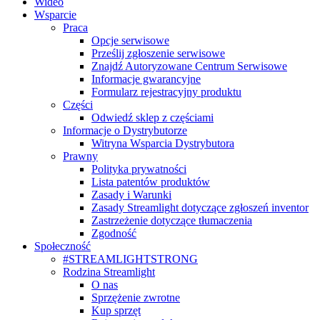
Wideo
Wsparcie
Praca
Opcje serwisowe
Prześlij zgłoszenie serwisowe
Znajdź Autoryzowane Centrum Serwisowe
Informacje gwarancyjne
Formularz rejestracyjny produktu
Części
Odwiedź sklep z częściami
Informacje o Dystrybutorze
Witryna Wsparcia Dystrybutora
Prawny
Polityka prywatności
Lista patentów produktów
Zasady i Warunki
Zasady Streamlight dotyczące zgłoszeń inventor
Zastrzeżenie dotyczące tłumaczenia
Zgodność
Społeczność
#STREAMLIGHTSTRONG
Rodzina Streamlight
O nas
Sprzężenie zwrotne
Kup sprzęt