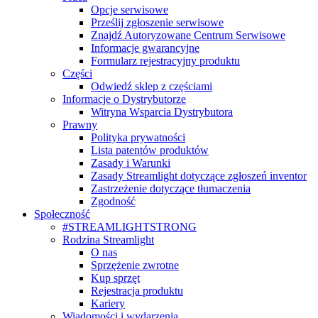
Opcje serwisowe
Prześlij zgłoszenie serwisowe
Znajdź Autoryzowane Centrum Serwisowe
Informacje gwarancyjne
Formularz rejestracyjny produktu
Części
Odwiedź sklep z częściami
Informacje o Dystrybutorze
Witryna Wsparcia Dystrybutora
Prawny
Polityka prywatności
Lista patentów produktów
Zasady i Warunki
Zasady Streamlight dotyczące zgłoszeń inventor
Zastrzeżenie dotyczące tłumaczenia
Zgodność
Społeczność
#STREAMLIGHTSTRONG
Rodzina Streamlight
O nas
Sprzężenie zwrotne
Kup sprzęt
Rejestracja produktu
Kariery
Wiadomości i wydarzenia