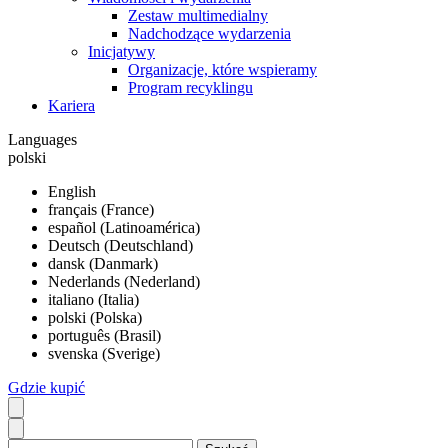
Zestaw multimedialny
Nadchodzące wydarzenia
Inicjatywy
Organizacje, które wspieramy
Program recyklingu
Kariera
Languages
polski
English
français (France)
español (Latinoamérica)
Deutsch (Deutschland)
dansk (Danmark)
Nederlands (Nederland)
italiano (Italia)
polski (Polska)
português (Brasil)
svenska (Sverige)
Gdzie kupić