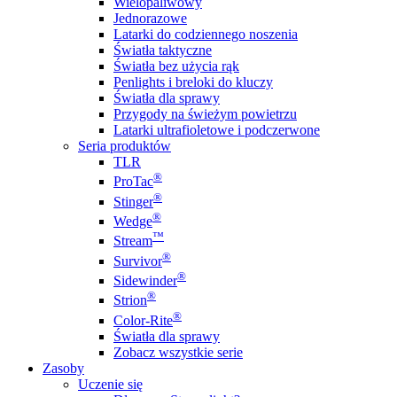
Wielopaliwowy
Jednorazowe
Latarki do codziennego noszenia
Światła taktyczne
Światła bez użycia rąk
Penlights i breloki do kluczy
Światła dla sprawy
Przygody na świeżym powietrzu
Latarki ultrafioletowe i podczerwone
Seria produktów
TLR
®
ProTac
®
Stinger
®
Wedge
™
Stream
®
Survivor
®
Sidewinder
®
Strion
®
Color-Rite
Światła dla sprawy
Zobacz wszystkie serie
Zasoby
Uczenie się