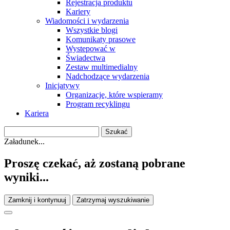
Rejestracja produktu
Kariery
Wiadomości i wydarzenia
Wszystkie blogi
Komunikaty prasowe
Wystepować w
Świadectwa
Zestaw multimedialny
Nadchodzące wydarzenia
Inicjatywy
Organizacje, które wspieramy
Program recyklingu
Kariera
Załadunek...
Proszę czekać, aż zostaną pobrane
wyniki...
Zamknij i kontynuuj
Zatrzymaj wyszukiwanie