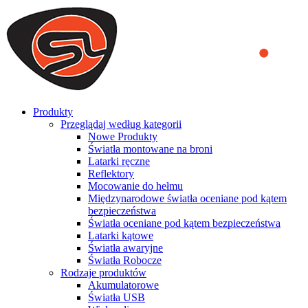
We use cookies to ensure that we provide you the best experience
on our website. By continuing to browse this website, you accept
that cookies are used to help us analyze how the website is used and
to offer you a better experience. To learn more or to find out how
you can disable cookies, you can access our
Privacy Policy
.
ACCEPT AND CLOSE
Produkty
Przeglądaj według kategorii
Nowe Produkty
Światła montowane na broni
Latarki ręczne
Reflektory
Mocowanie do hełmu
Międzynarodowe światła oceniane pod kątem
bezpieczeństwa
Światła oceniane pod kątem bezpieczeństwa
Latarki kątowe
Światła awaryjne
Światła Robocze
Rodzaje produktów
Akumulatorowe
Światła USB