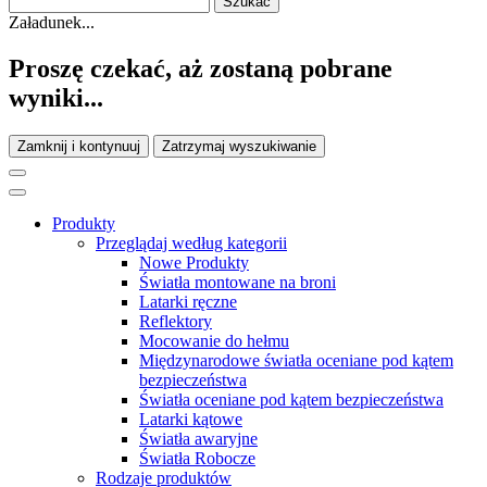
Załadunek...
Proszę czekać, aż zostaną pobrane
wyniki...
Zamknij i kontynuuj
Zatrzymaj wyszukiwanie
Produkty
Przeglądaj według kategorii
Nowe Produkty
Światła montowane na broni
Latarki ręczne
Reflektory
Mocowanie do hełmu
Międzynarodowe światła oceniane pod kątem
bezpieczeństwa
Światła oceniane pod kątem bezpieczeństwa
Latarki kątowe
Światła awaryjne
Światła Robocze
Rodzaje produktów