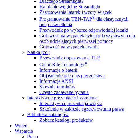
Dlaczego Streamlight?
Kamienie węgielne Streamlight
Zastosowania latarek i wzory wiązek
®
Programowanie TEN-TAP
dla elastycznych
opcji oświetlenia
Przewodnik po wyborze odpowiedniej latarki
Gotowość na wypadek sytuacji kryzysowych dla
osób udzielających pierwszej pomocy
Gotowość na wypadek awarii
Nauka (cd.)
Przewodnik dopasowania TLR
®
Color-Rite Technology
Informacje o baterii
Objaśnienie ocen bezpieczeństwa
Informacje ANSI
Słownik terminów
Często zadawane pytania
Interaktywne prezentacje i szkolenia
Interaktywna prezentacja wiązki
Szkolenie w zakresie egzekwowania prawa
Biblioteka katalogów
Zobacz katalogi produktów
Wideo
Wsparcie
Praca