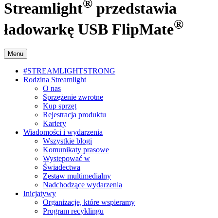
®
Streamlight
przedstawia
®
ładowarkę USB FlipMate
Menu
#STREAMLIGHTSTRONG
Rodzina Streamlight
O nas
Sprzężenie zwrotne
Kup sprzęt
Rejestracja produktu
Kariery
Wiadomości i wydarzenia
Wszystkie blogi
Komunikaty prasowe
Wystepować w
Świadectwa
Zestaw multimedialny
Nadchodzące wydarzenia
Inicjatywy
Organizacje, które wspieramy
Program recyklingu