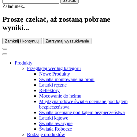
Załadunek...
Proszę czekać, aż zostaną pobrane
wyniki...
Zamknij i kontynuuj
Zatrzymaj wyszukiwanie
Produkty
Przeglądaj według kategorii
Nowe Produkty
Światła montowane na broni
Latarki ręczne
Reflektory
Mocowanie do hełmu
Międzynarodowe światła oceniane pod kątem
bezpieczeństwa
Światła oceniane pod kątem bezpieczeństwa
Latarki kątowe
Światła awaryjne
Światła Robocze
Rodzaje produktów