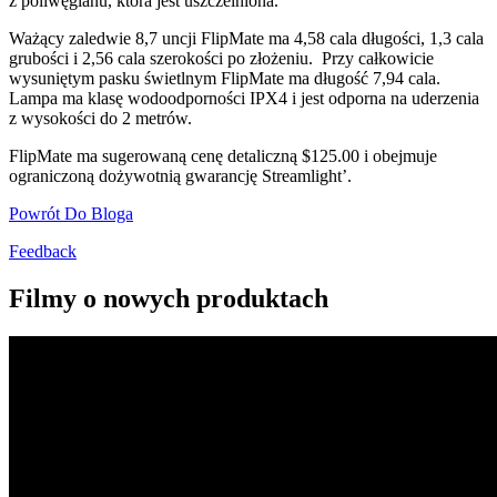
z poliwęglanu, która jest uszczelniona.
Ważący zaledwie 8,7 uncji FlipMate ma 4,58 cala długości, 1,3 cala
grubości i 2,56 cala szerokości po złożeniu. Przy całkowicie
wysuniętym pasku świetlnym FlipMate ma długość 7,94 cala.
Lampa ma klasę wodoodporności IPX4 i jest odporna na uderzenia
z wysokości do 2 metrów.
FlipMate ma sugerowaną cenę detaliczną $125.00 i obejmuje
ograniczoną dożywotnią gwarancję Streamlight’.
Powrót Do Bloga
Feedback
Filmy o nowych produktach