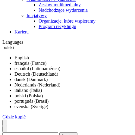
Zestaw multimedialny
Nadchodzące wydarzenia
Inicjatywy
Organizacje, które wspieramy
Program recyklingu
Kariera
Languages
polski
English
français (France)
español (Latinoamérica)
Deutsch (Deutschland)
dansk (Danmark)
Nederlands (Nederland)
italiano (Italia)
polski (Polska)
português (Brasil)
svenska (Sverige)
Gdzie kupić