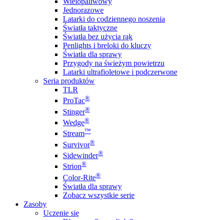
Wielopaliwowy
Jednorazowe
Latarki do codziennego noszenia
Światła taktyczne
Światła bez użycia rąk
Penlights i breloki do kluczy
Światła dla sprawy
Przygody na świeżym powietrzu
Latarki ultrafioletowe i podczerwone
Seria produktów
TLR
®
ProTac
®
Stinger
®
Wedge
™
Stream
®
Survivor
®
Sidewinder
®
Strion
®
Color-Rite
Światła dla sprawy
Zobacz wszystkie serie
Zasoby
Uczenie się