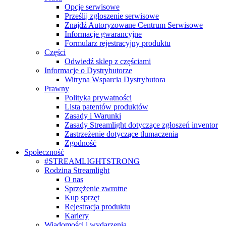
Opcje serwisowe
Prześlij zgłoszenie serwisowe
Znajdź Autoryzowane Centrum Serwisowe
Informacje gwarancyjne
Formularz rejestracyjny produktu
Części
Odwiedź sklep z częściami
Informacje o Dystrybutorze
Witryna Wsparcia Dystrybutora
Prawny
Polityka prywatności
Lista patentów produktów
Zasady i Warunki
Zasady Streamlight dotyczące zgłoszeń inventor
Zastrzeżenie dotyczące tłumaczenia
Zgodność
Społeczność
#STREAMLIGHTSTRONG
Rodzina Streamlight
O nas
Sprzężenie zwrotne
Kup sprzęt
Rejestracja produktu
Kariery
Wiadomości i wydarzenia