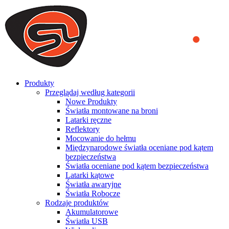
We use cookies to ensure that we provide you the best experience
on our website. By continuing to browse this website, you accept
that cookies are used to help us analyze how the website is used and
to offer you a better experience. To learn more or to find out how
you can disable cookies, you can access our
Privacy Policy
.
ACCEPT AND CLOSE
Produkty
Przeglądaj według kategorii
Nowe Produkty
Światła montowane na broni
Latarki ręczne
Reflektory
Mocowanie do hełmu
Międzynarodowe światła oceniane pod kątem
bezpieczeństwa
Światła oceniane pod kątem bezpieczeństwa
Latarki kątowe
Światła awaryjne
Światła Robocze
Rodzaje produktów
Akumulatorowe
Światła USB