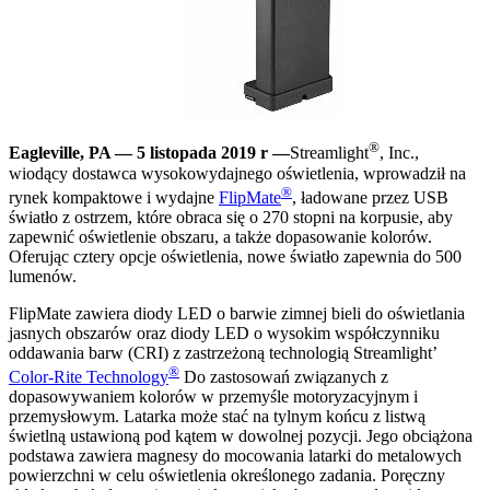
®
Eagleville, PA — 5 listopada 2019 r —
Streamlight
, Inc.,
wiodący dostawca wysokowydajnego oświetlenia, wprowadził na
®
rynek kompaktowe i wydajne
FlipMate
, ładowane przez USB
światło z ostrzem, które obraca się o 270 stopni na korpusie, aby
zapewnić oświetlenie obszaru, a także dopasowanie kolorów.
Oferując cztery opcje oświetlenia, nowe światło zapewnia do 500
lumenów.
FlipMate zawiera diody LED o barwie zimnej bieli do oświetlania
jasnych obszarów oraz diody LED o wysokim współczynniku
oddawania barw (CRI) z zastrzeżoną technologią Streamlight’
®
Color-Rite Technology
Do zastosowań związanych z
dopasowywaniem kolorów w przemyśle motoryzacyjnym i
przemysłowym. Latarka może stać na tylnym końcu z listwą
świetlną ustawioną pod kątem w dowolnej pozycji. Jego obciążona
podstawa zawiera magnesy do mocowania latarki do metalowych
powierzchni w celu oświetlenia określonego zadania. Poręczny