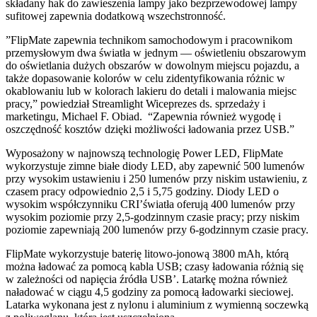
składany hak do zawieszenia lampy jako bezprzewodowej lampy
sufitowej zapewnia dodatkową wszechstronność.
”FlipMate zapewnia technikom samochodowym i pracownikom
przemysłowym dwa światła w jednym — oświetleniu obszarowym
do oświetlania dużych obszarów w dowolnym miejscu pojazdu, a
także dopasowanie kolorów w celu zidentyfikowania różnic w
okablowaniu lub w kolorach lakieru do detali i malowania miejsc
pracy,” powiedział Streamlight Wiceprezes ds. sprzedaży i
marketingu, Michael F. Obiad. “Zapewnia również wygodę i
oszczędność kosztów dzięki możliwości ładowania przez USB.”
Wyposażony w najnowszą technologię Power LED, FlipMate
wykorzystuje zimne białe diody LED, aby zapewnić 500 lumenów
przy wysokim ustawieniu i 250 lumenów przy niskim ustawieniu, z
czasem pracy odpowiednio 2,5 i 5,75 godziny. Diody LED o
wysokim współczynniku CRI’światła oferują 400 lumenów przy
wysokim poziomie przy 2,5-godzinnym czasie pracy; przy niskim
poziomie zapewniają 200 lumenów przy 6-godzinnym czasie pracy.
FlipMate wykorzystuje baterię litowo-jonową 3800 mAh, którą
można ładować za pomocą kabla USB; czasy ładowania różnią się
w zależności od napięcia źródła USB’. Latarkę można również
naładować w ciągu 4,5 godziny za pomocą ładowarki sieciowej.
Latarka wykonana jest z nylonu i aluminium z wymienną soczewką