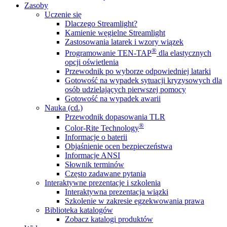
Zasoby
Uczenie się
Dlaczego Streamlight?
Kamienie węgielne Streamlight
Zastosowania latarek i wzory wiązek
®
Programowanie TEN-TAP
dla elastycznych
opcji oświetlenia
Przewodnik po wyborze odpowiedniej latarki
Gotowość na wypadek sytuacji kryzysowych dla
osób udzielających pierwszej pomocy
Gotowość na wypadek awarii
Nauka (cd.)
Przewodnik dopasowania TLR
®
Color-Rite Technology
Informacje o baterii
Objaśnienie ocen bezpieczeństwa
Informacje ANSI
Słownik terminów
Często zadawane pytania
Interaktywne prezentacje i szkolenia
Interaktywna prezentacja wiązki
Szkolenie w zakresie egzekwowania prawa
Biblioteka katalogów
Zobacz katalogi produktów