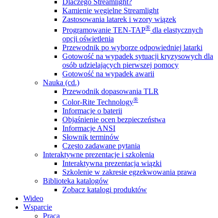
Dlaczego Streamlight?
Kamienie węgielne Streamlight
Zastosowania latarek i wzory wiązek
®
Programowanie TEN-TAP
dla elastycznych
opcji oświetlenia
Przewodnik po wyborze odpowiedniej latarki
Gotowość na wypadek sytuacji kryzysowych dla
osób udzielających pierwszej pomocy
Gotowość na wypadek awarii
Nauka (cd.)
Przewodnik dopasowania TLR
®
Color-Rite Technology
Informacje o baterii
Objaśnienie ocen bezpieczeństwa
Informacje ANSI
Słownik terminów
Często zadawane pytania
Interaktywne prezentacje i szkolenia
Interaktywna prezentacja wiązki
Szkolenie w zakresie egzekwowania prawa
Biblioteka katalogów
Zobacz katalogi produktów
Wideo
Wsparcie
Praca