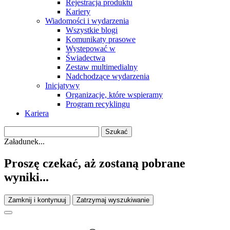
Rejestracja produktu
Kariery
Wiadomości i wydarzenia
Wszystkie blogi
Komunikaty prasowe
Wystepować w
Świadectwa
Zestaw multimedialny
Nadchodzące wydarzenia
Inicjatywy
Organizacje, które wspieramy
Program recyklingu
Kariera
Załadunek...
Proszę czekać, aż zostaną pobrane
wyniki...
Zamknij i kontynuuj
Zatrzymaj wyszukiwanie