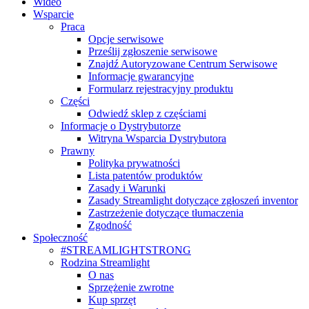
Wideo
Wsparcie
Praca
Opcje serwisowe
Prześlij zgłoszenie serwisowe
Znajdź Autoryzowane Centrum Serwisowe
Informacje gwarancyjne
Formularz rejestracyjny produktu
Części
Odwiedź sklep z częściami
Informacje o Dystrybutorze
Witryna Wsparcia Dystrybutora
Prawny
Polityka prywatności
Lista patentów produktów
Zasady i Warunki
Zasady Streamlight dotyczące zgłoszeń inventor
Zastrzeżenie dotyczące tłumaczenia
Zgodność
Społeczność
#STREAMLIGHTSTRONG
Rodzina Streamlight
O nas
Sprzężenie zwrotne
Kup sprzęt