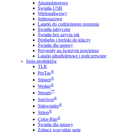
Akumulatorowe
Światła USB
Wielopaliwowy
Jednorazowe
Latarki do codziennego noszenia
Światła taktyczne
Światła bez użycia rąk
Penlights i breloki do kluczy
Światła dla sprawy
Przygody na świeżym powietrzu
Latarki ultrafioletowe i podczerwone
Seria produktów
TLR
®
ProTac
®
Stinger
®
Wedge
™
Stream
®
Survivor
®
Sidewinder
®
Strion
®
Color-Rite
Światła dla sprawy
Zobacz wszystkie serie