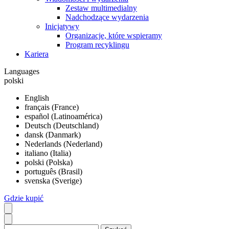
Zestaw multimedialny
Nadchodzące wydarzenia
Inicjatywy
Organizacje, które wspieramy
Program recyklingu
Kariera
Languages
polski
English
français (France)
español (Latinoamérica)
Deutsch (Deutschland)
dansk (Danmark)
Nederlands (Nederland)
italiano (Italia)
polski (Polska)
português (Brasil)
svenska (Sverige)
Gdzie kupić