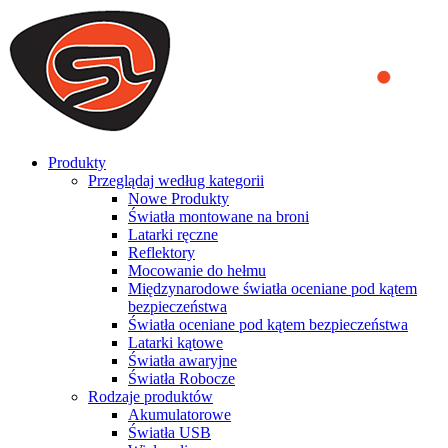
We use cookies to ensure that we provide you the best experience
on our website. By continuing to browse this website, you accept
that cookies are used to help us analyze how the website is used and
to offer you a better experience. To learn more or to find out how
you can disable cookies, you can access our
Privacy Policy
.
ACCEPT AND CLOSE
Produkty
Przeglądaj według kategorii
Nowe Produkty
Światła montowane na broni
Latarki ręczne
Reflektory
Mocowanie do hełmu
Międzynarodowe światła oceniane pod kątem
bezpieczeństwa
Światła oceniane pod kątem bezpieczeństwa
Latarki kątowe
Światła awaryjne
Światła Robocze
Rodzaje produktów
Akumulatorowe
Światła USB