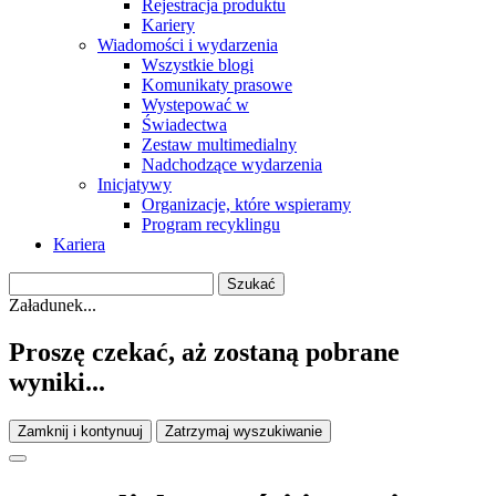
Rejestracja produktu
Kariery
Wiadomości i wydarzenia
Wszystkie blogi
Komunikaty prasowe
Wystepować w
Świadectwa
Zestaw multimedialny
Nadchodzące wydarzenia
Inicjatywy
Organizacje, które wspieramy
Program recyklingu
Kariera
Załadunek...
Proszę czekać, aż zostaną pobrane
wyniki...
Zamknij i kontynuuj
Zatrzymaj wyszukiwanie