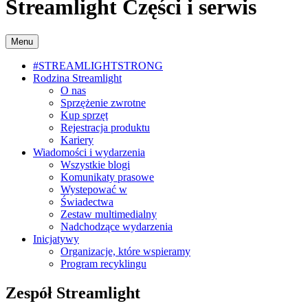
Streamlight Części i serwis
Menu
#STREAMLIGHTSTRONG
Rodzina Streamlight
O nas
Sprzężenie zwrotne
Kup sprzęt
Rejestracja produktu
Kariery
Wiadomości i wydarzenia
Wszystkie blogi
Komunikaty prasowe
Wystepować w
Świadectwa
Zestaw multimedialny
Nadchodzące wydarzenia
Inicjatywy
Organizacje, które wspieramy
Program recyklingu
Zespół Streamlight