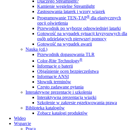
Dlaczego Streamlight?
Kamienie węgielne Streamlight
Zastosowania latarek i wzory wiązek
®
Programowanie TEN-TAP
dla elastycznych
opcji oświetlenia
Przewodnik po wyborze odpowiedniej latarki
Gotowość na wypadek sytuacji kryzysowych dla
osób udzielających pierwszej pomocy
Gotowość na wypadek awarii
Nauka (cd.)
Przewodnik dopasowania TLR
®
Color-Rite Technology
Informacje o baterii
Objaśnienie ocen bezpieczeństwa
Informacje ANSI
Słownik terminów
Często zadawane pytania
Interaktywne prezentacje i szkolenia
Interaktywna prezentacja wiązki
Szkolenie w zakresie egzekwowania prawa
Biblioteka katalogów
Zobacz katalogi produktów
Wideo
Wsparcie
Praca