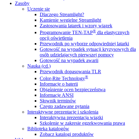
Zasoby
Uczenie się
Dlaczego Streamlight?
Kamienie węgielne Streamlight
Zastosowania latarek i wzory wiązek
®
Programowanie TEN-TAP
dla elastycznych
opcji oświetlenia
Przewodnik po wyborze odpowiedniej latarki
Gotowość na wypadek sytuacji kryzysowych dla
osób udzielających pierwszej pomocy
Gotowość na wypadek awarii
Nauka (cd.)
Przewodnik dopasowania TLR
®
Color-Rite Technology
Informacje o baterii
Objaśnienie ocen bezpieczeństwa
Informacje ANSI
Słownik terminów
Często zadawane pytania
Interaktywne prezentacje i szkolenia
Interaktywna prezentacja wiązki
Szkolenie w zakresie egzekwowania prawa
Biblioteka katalogów
Zobacz katalogi produktów