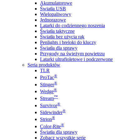
Akumulatorowe
Światła USB
Wielopaliwowy
Jednorazowe
Latarki do codziennego noszenia
Światła taktyczne
Światła bez użycia rąk
Penlights i breloki do kluczy
Światła dla sprawy
Przygody na świeżym powietrzu
Latarki ultrafioletowe i podczerwone
Seria produktów
TLR
®
ProTac
®
Stinger
®
Wedge
™
Stream
®
Survivor
®
Sidewinder
®
Strion
®
Color-Rite
Światła dla sprawy
Zobacz wszystkie serie