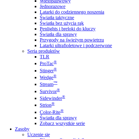
Wielopaliwowy
Jednorazowe
Latarki do codziennego noszenia
Światła taktyczne
Światła bez użycia rąk
Penlights i breloki do kluczy
Światła dla sprawy
Przygody na świeżym powietrzu
Latarki ultrafioletowe i podczerwone
Seria produktów
TLR
®
ProTac
®
Stinger
®
Wedge
™
Stream
®
Survivor
®
Sidewinder
®
Strion
®
Color-Rite
Światła dla sprawy
Zobacz wszystkie serie
Zasoby
Uczenie się