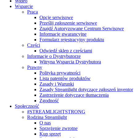
Wideo
Wsparcie
Praca
Opcje serwisowe
Prześlij zgłoszenie serwisowe
Znajdź Autoryzowane Centrum Serwisowe
Informacje gwarancyjne
Formularz rejestracyjny produktu
Części
Odwiedź sklep z częściami
Informacje o Dystrybutorze
Witryna Wsparcia Dystrybutora
Prawny
Polityka prywatności
Lista patentów produktów
Zasady i Warunki
Zasady Streamlight dotyczące zgłoszeń inventor
Zastrzeżenie dotyczące tłumaczenia
Zgodność
Społeczność
#STREAMLIGHTSTRONG
Rodzina Streamlight
O nas
Sprzężenie zwrotne
Kup sprzęt