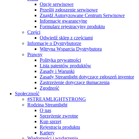
Opcje serwisowe
Prześlij zgłoszenie serwisowe
Znajdź Autoryzowane Centrum Serwisowe
Informacje gwarancyjne
Formularz rejestracyjny produktu
Części
Odwiedź sklep z częściami
Informacje o Dystrybutorze
Witryna Wsparcia Dystrybutora
Prawny
Polityka prywatności
Lista patentów produktów
Zasady i Warunki
Zasady Streamlight dotyczące zgłoszeń inventor
Zastrzeżenie dotyczące tłumaczenia
Zgodność
Społeczność
#STREAMLIGHTSTRONG
Rodzina Streamlight
O nas
Sprzężenie zwrotne
Kup sprzęt
Rejestracja produktu
Kariery
Wiadomości i wydarzenia