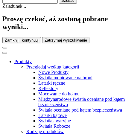
Załadunek...
Proszę czekać, aż zostaną pobrane
wyniki...
Zamknij i kontynuuj
Zatrzymaj wyszukiwanie
Produkty
Przeglądaj według kategorii
Nowe Produkty
Światła montowane na broni
Latarki ręczne
Reflektory
Mocowanie do hełmu
Międzynarodowe światła oceniane pod kątem
bezpieczeństwa
Światła oceniane pod kątem bezpieczeństwa
Latarki kątowe
Światła awaryjne
Światła Robocze
Rodzaje produktów