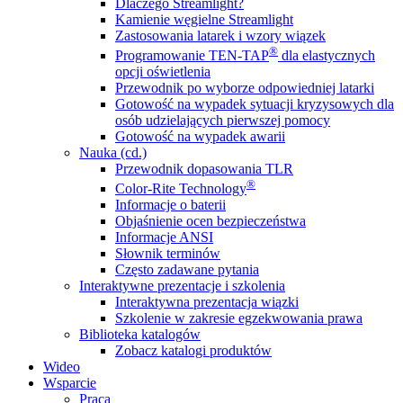
Dlaczego Streamlight?
Kamienie węgielne Streamlight
Zastosowania latarek i wzory wiązek
®
Programowanie TEN-TAP
dla elastycznych
opcji oświetlenia
Przewodnik po wyborze odpowiedniej latarki
Gotowość na wypadek sytuacji kryzysowych dla
osób udzielających pierwszej pomocy
Gotowość na wypadek awarii
Nauka (cd.)
Przewodnik dopasowania TLR
®
Color-Rite Technology
Informacje o baterii
Objaśnienie ocen bezpieczeństwa
Informacje ANSI
Słownik terminów
Często zadawane pytania
Interaktywne prezentacje i szkolenia
Interaktywna prezentacja wiązki
Szkolenie w zakresie egzekwowania prawa
Biblioteka katalogów
Zobacz katalogi produktów
Wideo
Wsparcie
Praca