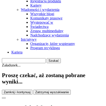
Rejestracja produktu
Kariery
Wiadomości i wydarzenia
Wszystkie blogi
Komunikaty prasowe
Wystepować w
Świadectwa
Zestaw multimedialny
Nadchodzące wydarzenia
Inicjatywy
Organizacje, które wspieramy
Program recyklingu
Kariera
Załadunek...
Proszę czekać, aż zostaną pobrane
wyniki...
Zamknij i kontynuuj
Zatrzymaj wyszukiwanie