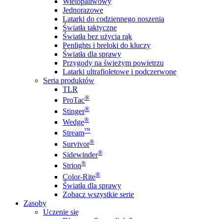
Wielopaliwowy
Jednorazowe
Latarki do codziennego noszenia
Światła taktyczne
Światła bez użycia rąk
Penlights i breloki do kluczy
Światła dla sprawy
Przygody na świeżym powietrzu
Latarki ultrafioletowe i podczerwone
Seria produktów
TLR
®
ProTac
®
Stinger
®
Wedge
™
Stream
®
Survivor
®
Sidewinder
®
Strion
®
Color-Rite
Światła dla sprawy
Zobacz wszystkie serie
Zasoby
Uczenie się