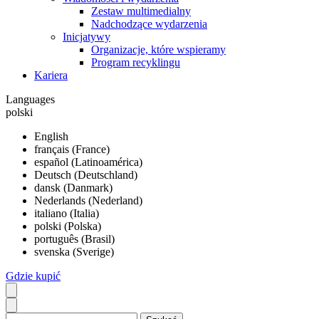
Zestaw multimedialny
Nadchodzące wydarzenia
Inicjatywy
Organizacje, które wspieramy
Program recyklingu
Kariera
Languages
polski
English
français (France)
español (Latinoamérica)
Deutsch (Deutschland)
dansk (Danmark)
Nederlands (Nederland)
italiano (Italia)
polski (Polska)
português (Brasil)
svenska (Sverige)
Gdzie kupić