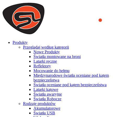
We use cookies to ensure that we provide you the best experience
on our website. By continuing to browse this website, you accept
that cookies are used to help us analyze how the website is used and
to offer you a better experience. To learn more or to find out how
you can disable cookies, you can access our
Privacy Policy
.
ACCEPT AND CLOSE
Produkty
Przeglądaj według kategorii
Nowe Produkty
Światła montowane na broni
Latarki ręczne
Reflektory
Mocowanie do hełmu
Międzynarodowe światła oceniane pod kątem
bezpieczeństwa
Światła oceniane pod kątem bezpieczeństwa
Latarki kątowe
Światła awaryjne
Światła Robocze
Rodzaje produktów
Akumulatorowe
Światła USB