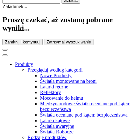
Załadunek...
Proszę czekać, aż zostaną pobrane
wyniki...
Zamknij i kontynuuj
Zatrzymaj wyszukiwanie
Produkty
Przeglądaj według kategorii
Nowe Produkty
Światła montowane na broni
Latarki ręczne
Reflektory
Mocowanie do hełmu
Międzynarodowe światła oceniane pod kątem
bezpieczeństwa
Światła oceniane pod kątem bezpieczeństwa
Latarki kątowe
Światła awaryjne
Światła Robocze
Rodzaje produktów