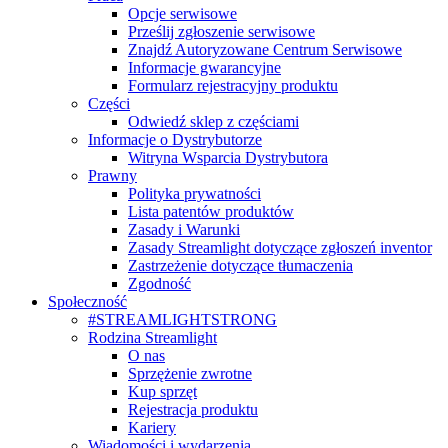
Opcje serwisowe
Prześlij zgłoszenie serwisowe
Znajdź Autoryzowane Centrum Serwisowe
Informacje gwarancyjne
Formularz rejestracyjny produktu
Części
Odwiedź sklep z częściami
Informacje o Dystrybutorze
Witryna Wsparcia Dystrybutora
Prawny
Polityka prywatności
Lista patentów produktów
Zasady i Warunki
Zasady Streamlight dotyczące zgłoszeń inventor
Zastrzeżenie dotyczące tłumaczenia
Zgodność
Społeczność
#STREAMLIGHTSTRONG
Rodzina Streamlight
O nas
Sprzężenie zwrotne
Kup sprzęt
Rejestracja produktu
Kariery
Wiadomości i wydarzenia