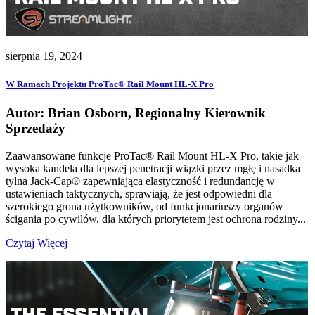
sierpnia 19, 2024
W Ramach Projektu ProTac® Rail Mount HL-X Pro
Autor: Brian Osborn, Regionalny Kierownik
Sprzedaży
Zaawansowane funkcje ProTac® Rail Mount HL-X Pro, takie jak
wysoka kandela dla lepszej penetracji wiązki przez mgłę i nasadka
tylna Jack-Cap® zapewniająca elastyczność i redundancję w
ustawieniach taktycznych, sprawiają, że jest odpowiedni dla
szerokiego grona użytkowników, od funkcjonariuszy organów
ścigania po cywilów, dla których priorytetem jest ochrona rodziny...
Czytaj Więcej