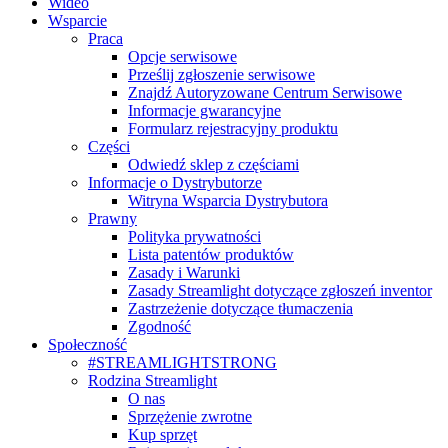
Wideo
Wsparcie
Praca
Opcje serwisowe
Prześlij zgłoszenie serwisowe
Znajdź Autoryzowane Centrum Serwisowe
Informacje gwarancyjne
Formularz rejestracyjny produktu
Części
Odwiedź sklep z częściami
Informacje o Dystrybutorze
Witryna Wsparcia Dystrybutora
Prawny
Polityka prywatności
Lista patentów produktów
Zasady i Warunki
Zasady Streamlight dotyczące zgłoszeń inventor
Zastrzeżenie dotyczące tłumaczenia
Zgodność
Społeczność
#STREAMLIGHTSTRONG
Rodzina Streamlight
O nas
Sprzężenie zwrotne
Kup sprzęt