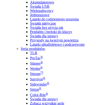
Akumulatorowe
Światła USB
Wielopaliwowy
Jednorazowe
Latarki do codziennego noszenia
Światła taktyczne
Światła bez użycia rąk
Penlights i breloki do kluczy
Światła dla sprawy
Przygody na świeżym powietrzu
Latarki ultrafioletowe i podczerwone
Seria produktów
TLR
®
ProTac
®
Stinger
®
Wedge
™
Stream
®
Survivor
®
Sidewinder
®
Strion
®
Color-Rite
Światła dla sprawy
Zobacz wszystkie serie