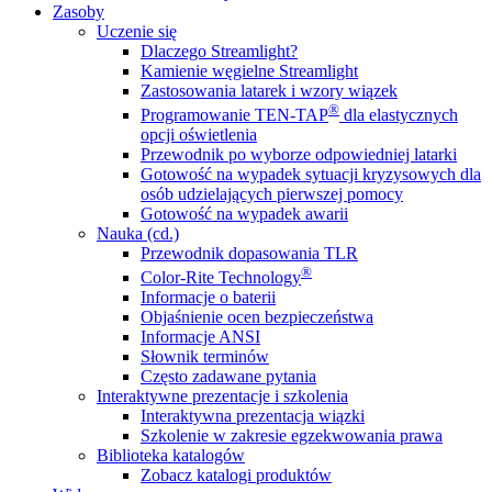
Zasoby
Uczenie się
Dlaczego Streamlight?
Kamienie węgielne Streamlight
Zastosowania latarek i wzory wiązek
®
Programowanie TEN-TAP
dla elastycznych
opcji oświetlenia
Przewodnik po wyborze odpowiedniej latarki
Gotowość na wypadek sytuacji kryzysowych dla
osób udzielających pierwszej pomocy
Gotowość na wypadek awarii
Nauka (cd.)
Przewodnik dopasowania TLR
®
Color-Rite Technology
Informacje o baterii
Objaśnienie ocen bezpieczeństwa
Informacje ANSI
Słownik terminów
Często zadawane pytania
Interaktywne prezentacje i szkolenia
Interaktywna prezentacja wiązki
Szkolenie w zakresie egzekwowania prawa
Biblioteka katalogów
Zobacz katalogi produktów