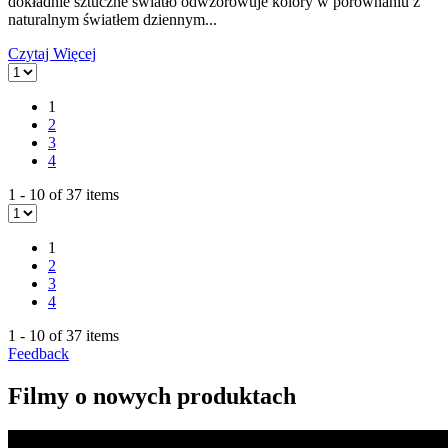
dokładnie sztuczne światło odwzorowuje kolory w porównaniu z
naturalnym światłem dziennym...
Czytaj Więcej
1
2
3
4
1 - 10 of 37 items
1
2
3
4
1 - 10 of 37 items
Feedback
Filmy o nowych produktach