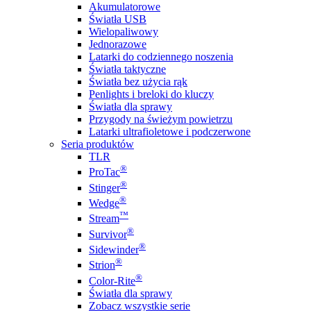
Akumulatorowe
Światła USB
Wielopaliwowy
Jednorazowe
Latarki do codziennego noszenia
Światła taktyczne
Światła bez użycia rąk
Penlights i breloki do kluczy
Światła dla sprawy
Przygody na świeżym powietrzu
Latarki ultrafioletowe i podczerwone
Seria produktów
TLR
®
ProTac
®
Stinger
®
Wedge
™
Stream
®
Survivor
®
Sidewinder
®
Strion
®
Color-Rite
Światła dla sprawy
Zobacz wszystkie serie