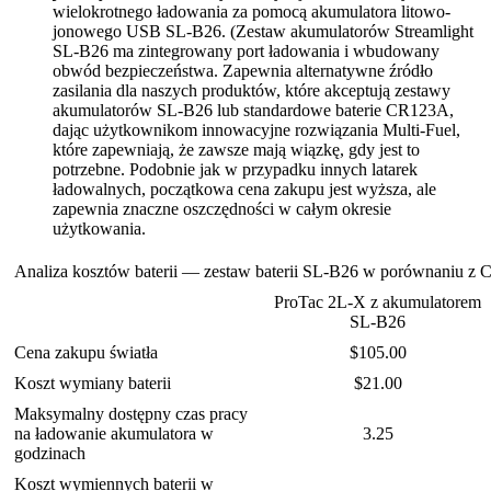
wielokrotnego ładowania za pomocą akumulatora litowo-
jonowego USB SL-B26. (Zestaw akumulatorów Streamlight
SL-B26 ma zintegrowany port ładowania i wbudowany
obwód bezpieczeństwa. Zapewnia alternatywne źródło
zasilania dla naszych produktów, które akceptują zestawy
akumulatorów SL-B26 lub standardowe baterie CR123A,
dając użytkownikom innowacyjne rozwiązania Multi-Fuel,
które zapewniają, że zawsze mają wiązkę, gdy jest to
potrzebne. Podobnie jak w przypadku innych latarek
ładowalnych, początkowa cena zakupu jest wyższa, ale
zapewnia znaczne oszczędności w całym okresie
użytkowania.
Analiza kosztów baterii — zestaw baterii SL-B26 w porównaniu z
ProTac 2L-X z akumulatorem
SL-B26
Cena zakupu światła
$105.00
Koszt wymiany baterii
$21.00
Maksymalny dostępny czas pracy
na ładowanie akumulatora w
3.25
godzinach
Koszt wymiennych baterii w