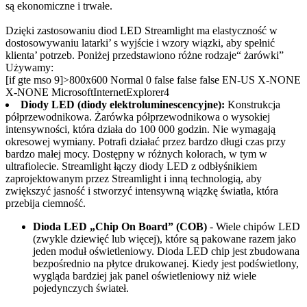
są ekonomiczne i trwałe.
Dzięki zastosowaniu diod LED Streamlight ma elastyczność w
dostosowywaniu latarki’ s wyjście i wzory wiązki, aby spełnić
klienta’ potrzeb. Poniżej przedstawiono różne rodzaje“ żarówki”
Używamy:
[if gte mso 9]>
800x600
Normal
0
false
false
false
EN-US
X-NONE
X-NONE
MicrosoftInternetExplorer4
Diody LED (diody elektroluminescencyjne):
Konstrukcja
półprzewodnikowa. Żarówka półprzewodnikowa o wysokiej
intensywności, która działa do 100 000 godzin. Nie wymagają
okresowej wymiany. Potrafi działać przez bardzo długi czas przy
bardzo małej mocy. Dostępny w różnych kolorach, w tym w
ultrafiolecie. Streamlight łączy diody LED z odbłyśnikiem
zaprojektowanym przez Streamlight i inną technologią, aby
zwiększyć jasność i stworzyć intensywną wiązkę światła, która
przebija ciemność.
Dioda LED „Chip On Board” (COB)
- Wiele chipów LED
(zwykle dziewięć lub więcej), które są pakowane razem jako
jeden moduł oświetleniowy. Dioda LED chip jest zbudowana
bezpośrednio na płytce drukowanej. Kiedy jest podświetlony,
wygląda bardziej jak panel oświetleniowy niż wiele
pojedynczych świateł.