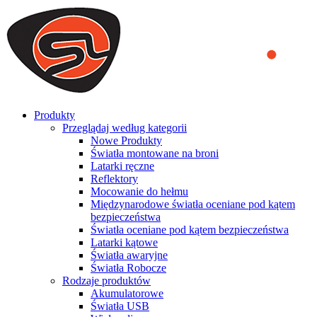
We use cookies to ensure that we provide you the best experience
on our website. By continuing to browse this website, you accept
that cookies are used to help us analyze how the website is used and
to offer you a better experience. To learn more or to find out how
you can disable cookies, you can access our
Privacy Policy
.
ACCEPT AND CLOSE
Produkty
Przeglądaj według kategorii
Nowe Produkty
Światła montowane na broni
Latarki ręczne
Reflektory
Mocowanie do hełmu
Międzynarodowe światła oceniane pod kątem
bezpieczeństwa
Światła oceniane pod kątem bezpieczeństwa
Latarki kątowe
Światła awaryjne
Światła Robocze
Rodzaje produktów
Akumulatorowe
Światła USB