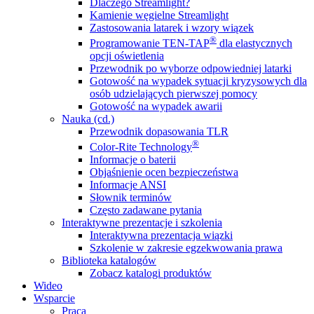
Dlaczego Streamlight?
Kamienie węgielne Streamlight
Zastosowania latarek i wzory wiązek
®
Programowanie TEN-TAP
dla elastycznych
opcji oświetlenia
Przewodnik po wyborze odpowiedniej latarki
Gotowość na wypadek sytuacji kryzysowych dla
osób udzielających pierwszej pomocy
Gotowość na wypadek awarii
Nauka (cd.)
Przewodnik dopasowania TLR
®
Color-Rite Technology
Informacje o baterii
Objaśnienie ocen bezpieczeństwa
Informacje ANSI
Słownik terminów
Często zadawane pytania
Interaktywne prezentacje i szkolenia
Interaktywna prezentacja wiązki
Szkolenie w zakresie egzekwowania prawa
Biblioteka katalogów
Zobacz katalogi produktów
Wideo
Wsparcie
Praca