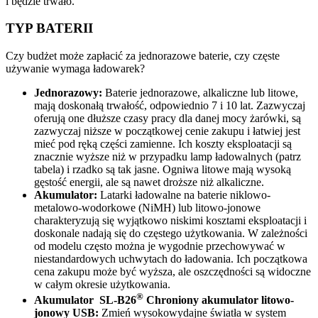
i będzie trwało.
TYP BATERII
Czy budżet może zapłacić za jednorazowe baterie, czy częste
używanie wymaga ładowarek?
Jednorazowy:
Baterie jednorazowe, alkaliczne lub litowe,
mają doskonałą trwałość, odpowiednio 7 i 10 lat. Zazwyczaj
oferują one dłuższe czasy pracy dla danej mocy żarówki, są
zazwyczaj niższe w początkowej cenie zakupu i łatwiej jest
mieć pod ręką części zamienne. Ich koszty eksploatacji są
znacznie wyższe niż w przypadku lamp ładowalnych (patrz
tabela) i rzadko są tak jasne. Ogniwa litowe mają wysoką
gęstość energii, ale są nawet droższe niż alkaliczne.
Akumulator:
Latarki ładowalne na baterie niklowo-
metalowo-wodorkowe (NiMH) lub litowo-jonowe
charakteryzują się wyjątkowo niskimi kosztami eksploatacji i
doskonale nadają się do częstego użytkowania. W zależności
od modelu często można je wygodnie przechowywać w
niestandardowych uchwytach do ładowania. Ich początkowa
cena zakupu może być wyższa, ale oszczędności są widoczne
w całym okresie użytkowania.
®
Akumulator SL-B26
Chroniony akumulator litowo-
jonowy USB:
Zmień wysokowydajne światła w system