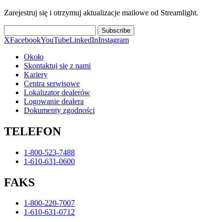
Zarejestruj się i otrzymuj aktualizacje mailowe od Streamlight.
Subscribe
X
Facebook
YouTube
LinkedIn
Instagram
Około
Skontaktuj się z nami
Kariery
Centra serwisowe
Lokalizator dealerów
Logowanie dealera
Dokumenty zgodności
TELEFON
1-800-523-7488
1-610-631-0600
FAKS
1-800-220-7007
1-610-631-0712