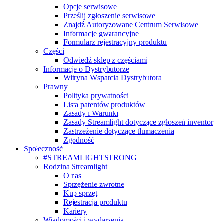
Opcje serwisowe
Prześlij zgłoszenie serwisowe
Znajdź Autoryzowane Centrum Serwisowe
Informacje gwarancyjne
Formularz rejestracyjny produktu
Części
Odwiedź sklep z częściami
Informacje o Dystrybutorze
Witryna Wsparcia Dystrybutora
Prawny
Polityka prywatności
Lista patentów produktów
Zasady i Warunki
Zasady Streamlight dotyczące zgłoszeń inventor
Zastrzeżenie dotyczące tłumaczenia
Zgodność
Społeczność
#STREAMLIGHTSTRONG
Rodzina Streamlight
O nas
Sprzężenie zwrotne
Kup sprzęt
Rejestracja produktu
Kariery
Wiadomości i wydarzenia