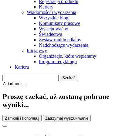
Rejestracja produktu
Kariery
Wiadomości i wydarzenia
Wszystkie blogi
Komunikaty prasowe
Wystepować w
Świadectwa
Zestaw multimedialny
Nadchodzące wydarzenia
Inicjatywy
Organizacje, które wspieramy
Program recyklingu
Kariera
Załadunek...
Proszę czekać, aż zostaną pobrane
wyniki...
Zamknij i kontynuuj
Zatrzymaj wyszukiwanie