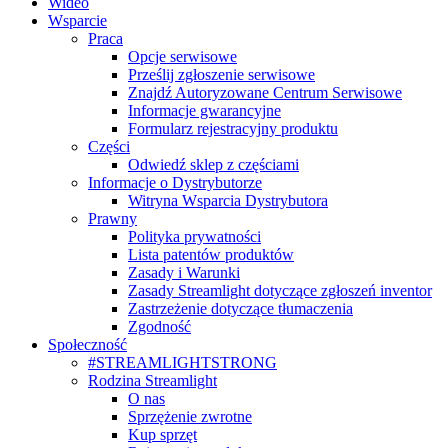
Wideo
Wsparcie
Praca
Opcje serwisowe
Prześlij zgłoszenie serwisowe
Znajdź Autoryzowane Centrum Serwisowe
Informacje gwarancyjne
Formularz rejestracyjny produktu
Części
Odwiedź sklep z częściami
Informacje o Dystrybutorze
Witryna Wsparcia Dystrybutora
Prawny
Polityka prywatności
Lista patentów produktów
Zasady i Warunki
Zasady Streamlight dotyczące zgłoszeń inventor
Zastrzeżenie dotyczące tłumaczenia
Zgodność
Społeczność
#STREAMLIGHTSTRONG
Rodzina Streamlight
O nas
Sprzężenie zwrotne
Kup sprzęt