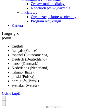
Zestaw multimedialny
Nadchodzące wydarzenia
Inicjatywy
Organizacje, które wspieramy
Program recyklingu
Kariera
Languages
polski
English
français (France)
español (Latinoamérica)
Deutsch (Deutschland)
dansk (Danmark)
Nederlands (Nederland)
italiano (Italia)
polski (Polska)
português (Brasil)
svenska (Sverige)
Gdzie kupić