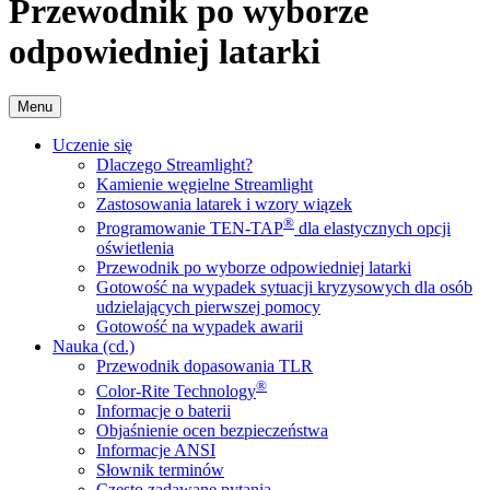
Przewodnik po wyborze
odpowiedniej latarki
Menu
Uczenie się
Dlaczego Streamlight?
Kamienie węgielne Streamlight
Zastosowania latarek i wzory wiązek
®
Programowanie TEN-TAP
dla elastycznych opcji
oświetlenia
Przewodnik po wyborze odpowiedniej latarki
Gotowość na wypadek sytuacji kryzysowych dla osób
udzielających pierwszej pomocy
Gotowość na wypadek awarii
Nauka (cd.)
Przewodnik dopasowania TLR
®
Color-Rite Technology
Informacje o baterii
Objaśnienie ocen bezpieczeństwa
Informacje ANSI
Słownik terminów
Często zadawane pytania