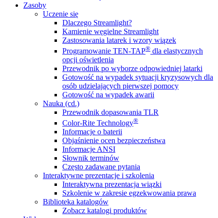
Zasoby
Uczenie się
Dlaczego Streamlight?
Kamienie węgielne Streamlight
Zastosowania latarek i wzory wiązek
®
Programowanie TEN-TAP
dla elastycznych
opcji oświetlenia
Przewodnik po wyborze odpowiedniej latarki
Gotowość na wypadek sytuacji kryzysowych dla
osób udzielających pierwszej pomocy
Gotowość na wypadek awarii
Nauka (cd.)
Przewodnik dopasowania TLR
®
Color-Rite Technology
Informacje o baterii
Objaśnienie ocen bezpieczeństwa
Informacje ANSI
Słownik terminów
Często zadawane pytania
Interaktywne prezentacje i szkolenia
Interaktywna prezentacja wiązki
Szkolenie w zakresie egzekwowania prawa
Biblioteka katalogów
Zobacz katalogi produktów