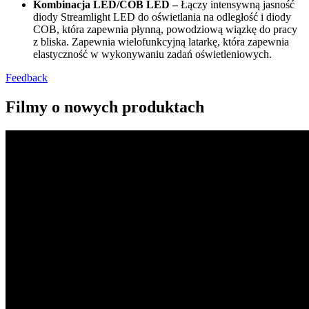
Kombinacja LED/COB LED –
Łączy intensywną jasność
diody Streamlight LED do oświetlania na odległość i diody
COB, która zapewnia płynną, powodziową wiązkę do pracy
z bliska. Zapewnia wielofunkcyjną latarkę, która zapewnia
elastyczność w wykonywaniu zadań oświetleniowych.
Feedback
Filmy o nowych produktach