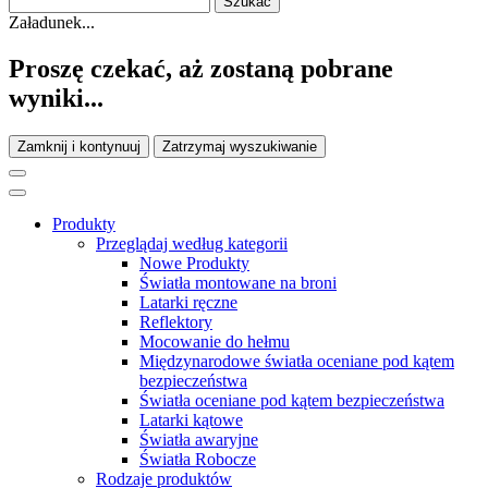
Załadunek...
Proszę czekać, aż zostaną pobrane
wyniki...
Zamknij i kontynuuj
Zatrzymaj wyszukiwanie
Produkty
Przeglądaj według kategorii
Nowe Produkty
Światła montowane na broni
Latarki ręczne
Reflektory
Mocowanie do hełmu
Międzynarodowe światła oceniane pod kątem
bezpieczeństwa
Światła oceniane pod kątem bezpieczeństwa
Latarki kątowe
Światła awaryjne
Światła Robocze
Rodzaje produktów