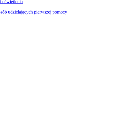
i oświetlenia
sób udzielających pierwszej pomocy