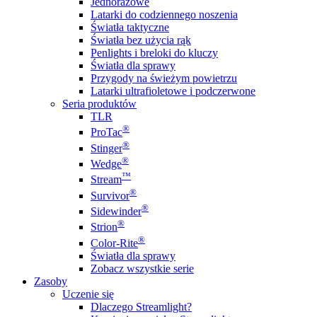
Jednorazowe
Latarki do codziennego noszenia
Światła taktyczne
Światła bez użycia rąk
Penlights i breloki do kluczy
Światła dla sprawy
Przygody na świeżym powietrzu
Latarki ultrafioletowe i podczerwone
Seria produktów
TLR
®
ProTac
®
Stinger
®
Wedge
™
Stream
®
Survivor
®
Sidewinder
®
Strion
®
Color-Rite
Światła dla sprawy
Zobacz wszystkie serie
Zasoby
Uczenie się
Dlaczego Streamlight?