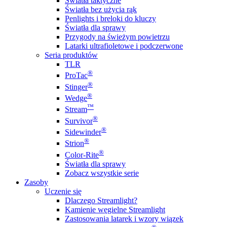
Światła taktyczne
Światła bez użycia rąk
Penlights i breloki do kluczy
Światła dla sprawy
Przygody na świeżym powietrzu
Latarki ultrafioletowe i podczerwone
Seria produktów
TLR
®
ProTac
®
Stinger
®
Wedge
™
Stream
®
Survivor
®
Sidewinder
®
Strion
®
Color-Rite
Światła dla sprawy
Zobacz wszystkie serie
Zasoby
Uczenie się
Dlaczego Streamlight?
Kamienie węgielne Streamlight
Zastosowania latarek i wzory wiązek