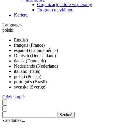
Organizacje, które wspieramy
Program recyklingu
Kariera
Languages
polski
English
français (France)
español (Latinoamérica)
Deutsch (Deutschland)
dansk (Danmark)
Nederlands (Nederland)
italiano (Italia)
polski (Polska)
português (Brasil)
svenska (Sverige)
Gdzie kupić
Załadunek...