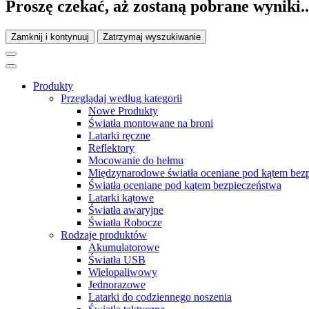
Proszę czekać, aż zostaną pobrane wyniki..
Zamknij i kontynuuj
Zatrzymaj wyszukiwanie
Produkty
Przeglądaj według kategorii
Nowe Produkty
Światła montowane na broni
Latarki ręczne
Reflektory
Mocowanie do hełmu
Międzynarodowe światła oceniane pod kątem bez
Światła oceniane pod kątem bezpieczeństwa
Latarki kątowe
Światła awaryjne
Światła Robocze
Rodzaje produktów
Akumulatorowe
Światła USB
Wielopaliwowy
Jednorazowe
Latarki do codziennego noszenia