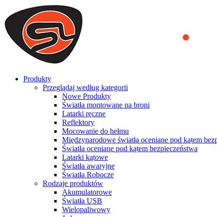
We use cookies to ensure that we provide you the best experience on o
you a better experience. To learn more or to find out how you can di
ACCEPT AND CLOSE
Produkty
Przeglądaj według kategorii
Nowe Produkty
Światła montowane na broni
Latarki ręczne
Reflektory
Mocowanie do hełmu
Międzynarodowe światła oceniane pod kątem bez
Światła oceniane pod kątem bezpieczeństwa
Latarki kątowe
Światła awaryjne
Światła Robocze
Rodzaje produktów
Akumulatorowe
Światła USB
Wielopaliwowy