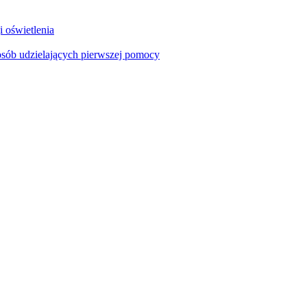
i oświetlenia
sób udzielających pierwszej pomocy