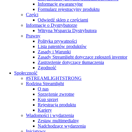
Informacje gwarancyjne
Formularz rejestracyjny produktu
Części
Odwiedź sklep z częściami
Informacje o Dystrybutorze
Witryna Wsparcia Dystrybutora
Prawny
Polityka prywatności
Lista patentów produktów
Zasady i Warunki
Zasady Streamlight dotyczące zgłoszeń inventor
Zastrzeżenie dotyczące tłumaczenia
Zgodność
Społeczność
#STREAMLIGHTSTRONG
Rodzina Streamlight
O nas
Sprzężenie zwrotne
Kup sprzęt
Rejestracja produktu
Kariery
Wiadomości i wydarzenia
Zestaw multimedialny
Nadchodzące wydarzenia
Inicjatywy