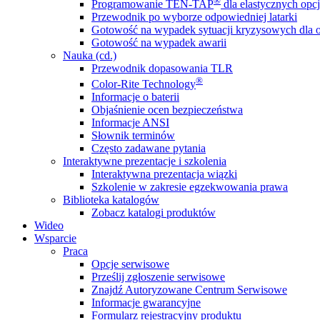
®
Programowanie TEN-TAP
dla elastycznych opcj
Przewodnik po wyborze odpowiedniej latarki
Gotowość na wypadek sytuacji kryzysowych dla o
Gotowość na wypadek awarii
Nauka (cd.)
Przewodnik dopasowania TLR
®
Color-Rite Technology
Informacje o baterii
Objaśnienie ocen bezpieczeństwa
Informacje ANSI
Słownik terminów
Często zadawane pytania
Interaktywne prezentacje i szkolenia
Interaktywna prezentacja wiązki
Szkolenie w zakresie egzekwowania prawa
Biblioteka katalogów
Zobacz katalogi produktów
Wideo
Wsparcie
Praca
Opcje serwisowe
Prześlij zgłoszenie serwisowe
Znajdź Autoryzowane Centrum Serwisowe
Informacje gwarancyjne
Formularz rejestracyjny produktu