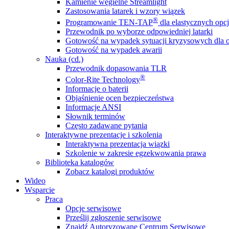
Kamienie węgielne Streamlight
Zastosowania latarek i wzory wiązek
®
Programowanie TEN-TAP
dla elastycznych opcj
Przewodnik po wyborze odpowiedniej latarki
Gotowość na wypadek sytuacji kryzysowych dla o
Gotowość na wypadek awarii
Nauka (cd.)
Przewodnik dopasowania TLR
®
Color-Rite Technology
Informacje o baterii
Objaśnienie ocen bezpieczeństwa
Informacje ANSI
Słownik terminów
Często zadawane pytania
Interaktywne prezentacje i szkolenia
Interaktywna prezentacja wiązki
Szkolenie w zakresie egzekwowania prawa
Biblioteka katalogów
Zobacz katalogi produktów
Wideo
Wsparcie
Praca
Opcje serwisowe
Prześlij zgłoszenie serwisowe
Znajdź Autoryzowane Centrum Serwisowe