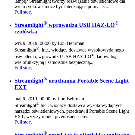
lampę? Streamlight tworzy rozwiązania oświetleniowe dla
wielu rynków i może być interesujące pomyśleć...
Full story
®
®
Streamlight
wprowadza USB HAZ-LO
czołówka
wrz 9, 2019, 00:00 by Lou Behrman
®
Streamlight
, Inc., wiodący dostawca wysokowydajnego
®
oświetlenia, wprowadził USB HAZ-LO
, ładowalną,
wielofunkcyjną i samoistnie bezpieczną...
Full story
®
Streamlight
uruchamia Portable Scene Light
EXT
maj 6, 2019, 00:00 by Lou Behrman
®
Streamlight
Inc., wiodący dostawca wysokowydajnych
narzędzi oświetleniowych, przedstawił Portable Scene Light
EXT, wyższy model przenośnej sceny...
Full story
®
Streamlight
przedstawia ultralekką czołówkę