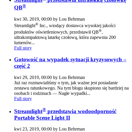
®
QB
kwi 30, 2019, 00:00 by Lou Behrman
®
Streamlight
Inc., wiodący dostawca wysokiej jakości
®
produktów oświetleniowych, przedstawił QB
,
ultrakompaktową latarkę czołową, która zapewnia 200
lumenów...
Full story
Gotowość na wypadek sytuacji kryzysowych –
część 2
kwi 29, 2019, 00:00 by Lou Behrman
Już raz rozmawialiśmy o tym, jak ważne jest posiadanie
zestawu ratunkowego. Na tym blogu skupiono się bardziej na
osobach i rodzinach — Nagłe wypadki...
Full story
®
Streamlight
przedstawia wodoodporność
Portable Scene Light II
kwi 23, 2019, 00:00 by Lou Behrman