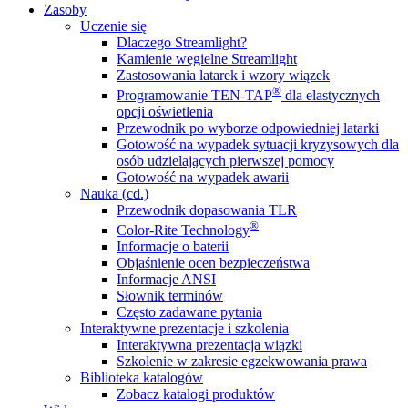
Zasoby
Uczenie się
Dlaczego Streamlight?
Kamienie węgielne Streamlight
Zastosowania latarek i wzory wiązek
®
Programowanie TEN-TAP
dla elastycznych
opcji oświetlenia
Przewodnik po wyborze odpowiedniej latarki
Gotowość na wypadek sytuacji kryzysowych dla
osób udzielających pierwszej pomocy
Gotowość na wypadek awarii
Nauka (cd.)
Przewodnik dopasowania TLR
®
Color-Rite Technology
Informacje o baterii
Objaśnienie ocen bezpieczeństwa
Informacje ANSI
Słownik terminów
Często zadawane pytania
Interaktywne prezentacje i szkolenia
Interaktywna prezentacja wiązki
Szkolenie w zakresie egzekwowania prawa
Biblioteka katalogów
Zobacz katalogi produktów