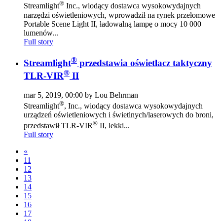
®
Streamlight
Inc., wiodący dostawca wysokowydajnych
narzędzi oświetleniowych, wprowadził na rynek przełomowe
Portable Scene Light II, ładowalną lampę o mocy 10 000
lumenów...
Full story
®
Streamlight
przedstawia oświetlacz taktyczny
®
TLR-VIR
II
mar 5, 2019, 00:00 by Lou Behrman
®
Streamlight
, Inc., wiodący dostawca wysokowydajnych
urządzeń oświetleniowych i świetlnych/laserowych do broni,
®
przedstawił TLR-VIR
II, lekki...
Full story
«
11
12
13
14
15
16
17