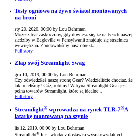
Testy ogniowe na żywo świateł montowanych
na broni
sty 20, 2020, 00:00 by Lou Behrman
Możesz być zaskoczony, gdy dowiesz się, że na tyłach naszej
siedziby w Eagleville w Pensylwanii znajduje się strzelnica
wewnętrzna. Zbudowaliśmy nasz obiekt...
Full story
Złap swój Streamlight Swag
gru 10, 2019, 00:00 by Lou Behrman
Czy odwiedziłeś naszą stronę Gear? Wiedzieliście chociaż, że
taki mieliśmy? Cóż, robimy! Witryna Streamlight Gear jest
pełna towarów Streamlight, które są idealne...
Full story
®
®
Streamlight
wprowadza na rynek TLR-7
A
latarkę montowaną na szynie
lis 12, 2019, 00:00 by Lou Behrman
®
Streamlight
Inc., wiodący dostawca wysokowydajnych