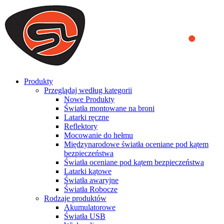
We use cookies to ensure that we provide you the best experience
on our website. By continuing to browse this website, you accept
that cookies are used to help us analyze how the website is used and
to offer you a better experience. To learn more or to find out how
you can disable cookies, you can access our
Privacy Policy
.
ACCEPT AND CLOSE
Produkty
Przeglądaj według kategorii
Nowe Produkty
Światła montowane na broni
Latarki ręczne
Reflektory
Mocowanie do hełmu
Międzynarodowe światła oceniane pod kątem
bezpieczeństwa
Światła oceniane pod kątem bezpieczeństwa
Latarki kątowe
Światła awaryjne
Światła Robocze
Rodzaje produktów
Akumulatorowe
Światła USB