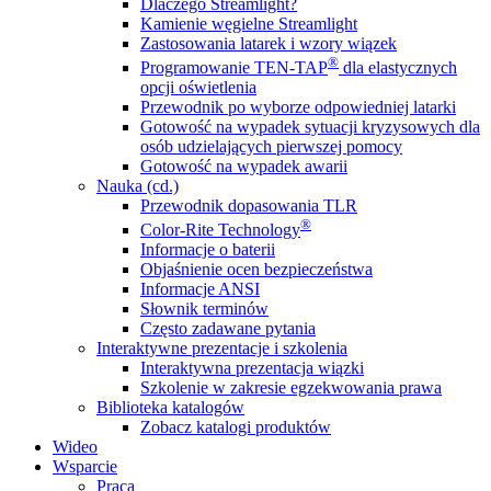
Dlaczego Streamlight?
Kamienie węgielne Streamlight
Zastosowania latarek i wzory wiązek
®
Programowanie TEN-TAP
dla elastycznych
opcji oświetlenia
Przewodnik po wyborze odpowiedniej latarki
Gotowość na wypadek sytuacji kryzysowych dla
osób udzielających pierwszej pomocy
Gotowość na wypadek awarii
Nauka (cd.)
Przewodnik dopasowania TLR
®
Color-Rite Technology
Informacje o baterii
Objaśnienie ocen bezpieczeństwa
Informacje ANSI
Słownik terminów
Często zadawane pytania
Interaktywne prezentacje i szkolenia
Interaktywna prezentacja wiązki
Szkolenie w zakresie egzekwowania prawa
Biblioteka katalogów
Zobacz katalogi produktów
Wideo
Wsparcie
Praca