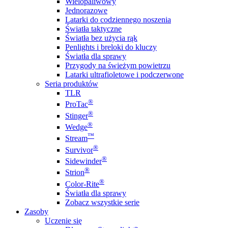
Wielopaliwowy
Jednorazowe
Latarki do codziennego noszenia
Światła taktyczne
Światła bez użycia rąk
Penlights i breloki do kluczy
Światła dla sprawy
Przygody na świeżym powietrzu
Latarki ultrafioletowe i podczerwone
Seria produktów
TLR
®
ProTac
®
Stinger
®
Wedge
™
Stream
®
Survivor
®
Sidewinder
®
Strion
®
Color-Rite
Światła dla sprawy
Zobacz wszystkie serie
Zasoby
Uczenie się