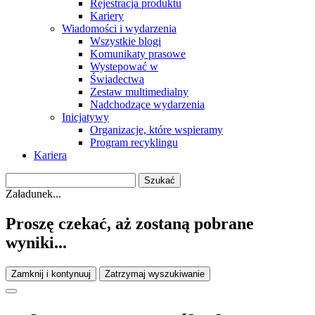
Rejestracja produktu
Kariery
Wiadomości i wydarzenia
Wszystkie blogi
Komunikaty prasowe
Wystepować w
Świadectwa
Zestaw multimedialny
Nadchodzące wydarzenia
Inicjatywy
Organizacje, które wspieramy
Program recyklingu
Kariera
Załadunek...
Proszę czekać, aż zostaną pobrane
wyniki...
Zamknij i kontynuuj
Zatrzymaj wyszukiwanie