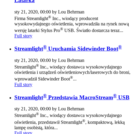
Latarka
sty 21, 2020, 00:00 by Lou Behrman
®
Firma Streamlight
Inc., wiodący producent
wysokowydajnego oświetlenia, wprowadziła na rynek nową
®
wersję latarki Stylus Pro
USB. Światło dostarcza teraz...
Full story
®
®
Streamlight
Uruchamia Sidewinder Boot
sty 21, 2020, 00:00 by Lou Behrman
®
Streamlight
Inc., wiodący dostawca wysokowydajnego
oświetlenia i urządzeń oświetleniowych/laserowych do broni,
®
wprowadził Sidewinder Boot
...
Full story
®
®
Streamlight
Przedstawia MacroStream
USB
sty 21, 2020, 00:00 by Lou Behrman
®
Streamlight
Inc., wiodący dostawca wysokowydajnego
®
oświetlenia, przedstawił Streamlight
, kompaktową, lekką
lampę osobistą, która...
Full story