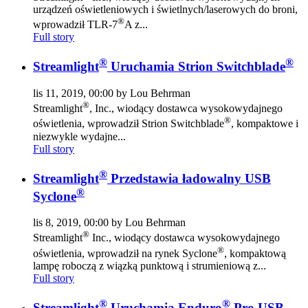
urządzeń oświetleniowych i świetlnych/laserowych do broni,
®
wprowadził TLR-7
A z...
Full story
®
®
Streamlight
Uruchamia Strion Switchblade
lis 11, 2019, 00:00 by Lou Behrman
®
Streamlight
, Inc., wiodący dostawca wysokowydajnego
®
oświetlenia, wprowadził Strion Switchblade
, kompaktowe i
niezwykle wydajne...
Full story
®
Streamlight
Przedstawia ładowalny USB
®
Syclone
lis 8, 2019, 00:00 by Lou Behrman
®
Streamlight
Inc., wiodący dostawca wysokowydajnego
®
oświetlenia, wprowadził na rynek Syclone
, kompaktową
lampę roboczą z wiązką punktową i strumieniową z...
Full story
®
®
Streamlight
Uruchamia Enduro
Pro USB