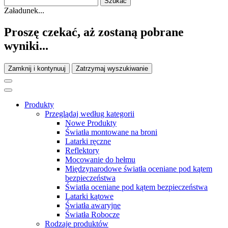
Załadunek...
Proszę czekać, aż zostaną pobrane
wyniki...
Zamknij i kontynuuj
Zatrzymaj wyszukiwanie
Produkty
Przeglądaj według kategorii
Nowe Produkty
Światła montowane na broni
Latarki ręczne
Reflektory
Mocowanie do hełmu
Międzynarodowe światła oceniane pod kątem
bezpieczeństwa
Światła oceniane pod kątem bezpieczeństwa
Latarki kątowe
Światła awaryjne
Światła Robocze
Rodzaje produktów