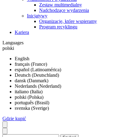
Zestaw multimedialny
Nadchodzące wydarzenia
Inicjatywy
Organizacje, które wspieramy
Program recyklingu
Kariera
Languages
polski
English
français (France)
español (Latinoamérica)
Deutsch (Deutschland)
dansk (Danmark)
Nederlands (Nederland)
italiano (Italia)
polski (Polska)
português (Brasil)
svenska (Sverige)
Gdzie kupić