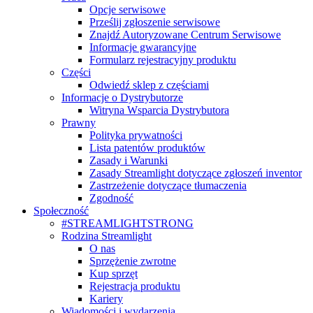
Opcje serwisowe
Prześlij zgłoszenie serwisowe
Znajdź Autoryzowane Centrum Serwisowe
Informacje gwarancyjne
Formularz rejestracyjny produktu
Części
Odwiedź sklep z częściami
Informacje o Dystrybutorze
Witryna Wsparcia Dystrybutora
Prawny
Polityka prywatności
Lista patentów produktów
Zasady i Warunki
Zasady Streamlight dotyczące zgłoszeń inventor
Zastrzeżenie dotyczące tłumaczenia
Zgodność
Społeczność
#STREAMLIGHTSTRONG
Rodzina Streamlight
O nas
Sprzężenie zwrotne
Kup sprzęt
Rejestracja produktu
Kariery
Wiadomości i wydarzenia