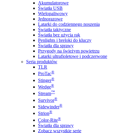
Akumulatorowe
Światła USB
Wielopaliwowy
Jednorazowe
Latarki do codziennego noszenia
Światła taktyczne
Światła bez użycia rąk
Penlights i breloki do kluczy
Światła dla sprawy
Przygody na świeżym powietrzu
Latarki ultrafioletowe i podczerwone
Seria produktów
TLR
®
ProTac
®
Stinger
®
Wedge
™
Stream
®
Survivor
®
Sidewinder
®
Strion
®
Color-Rite
Światła dla sprawy
Zobacz wszystkie serie