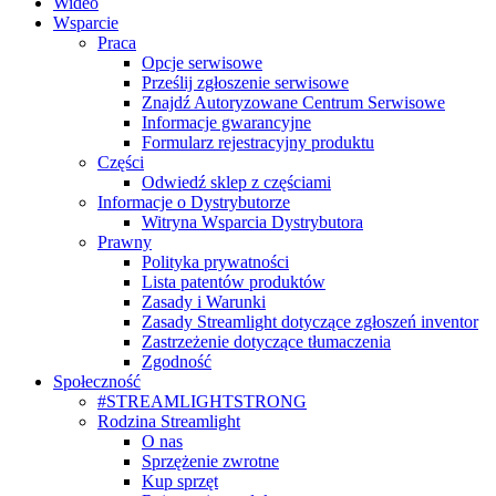
Wideo
Wsparcie
Praca
Opcje serwisowe
Prześlij zgłoszenie serwisowe
Znajdź Autoryzowane Centrum Serwisowe
Informacje gwarancyjne
Formularz rejestracyjny produktu
Części
Odwiedź sklep z częściami
Informacje o Dystrybutorze
Witryna Wsparcia Dystrybutora
Prawny
Polityka prywatności
Lista patentów produktów
Zasady i Warunki
Zasady Streamlight dotyczące zgłoszeń inventor
Zastrzeżenie dotyczące tłumaczenia
Zgodność
Społeczność
#STREAMLIGHTSTRONG
Rodzina Streamlight
O nas
Sprzężenie zwrotne
Kup sprzęt