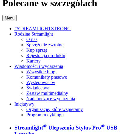
Polecane w szczegółach
Menu
#STREAMLIGHTSTRONG
Rodzina Streamlight
O nas
Sprzężenie zwrotne
Kup sprzęt
Rejestracja produktu
Kariery
Wiadomości i wydarzenia
Wszystkie blogi
Komunikaty prasowe
Wystepować w
Świadectwa
Zestaw multimedialny
Nadchodzące wydarzenia
Inicjatywy
Organizacje, które wspieramy
Program recyklingu
®
®
Streamlight
Ulepszenia Stylus Pro
USB