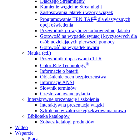
Dlaczego Streamlight?
Kamienie węgielne Streamlight
Zastosowania latarek i wzory wiązek
®
Programowanie TEN-TAP
dla elastycznych
opcji oświetlenia
Przewodnik po wyborze odpowiedniej latarki
Gotowość na wypadek sytuacji kryzysowych dla
osób udzielających pierwszej pomocy
Gotowość na wypadek awarii
Nauka (cd.)
Przewodnik dopasowania TLR
®
Color-Rite Technology
Informacje o baterii
Objaśnienie ocen bezpieczeństwa
Informacje ANSI
Słownik terminów
Często zadawane pytania
Interaktywne prezentacje i szkolenia
Interaktywna prezentacja wiązki
Szkolenie w zakresie egzekwowania prawa
Biblioteka katalogów
Zobacz katalogi produktów
Wideo
Wsparcie
Praca