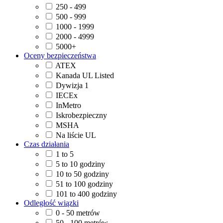
250 - 499
500 - 999
1000 - 1999
2000 - 4999
5000+
Oceny bezpieczeństwa
ATEX
Kanada UL Listed
Dywizja 1
IECEx
InMetro
Iskrobezpieczny
MSHA
Na liście UL
Czas działania
1 to 5
5 to 10 godziny
10 to 50 godziny
51 to 100 godziny
101 to 400 godziny
Odległość wiązki
0 - 50 metrów
50 - 100 metrów