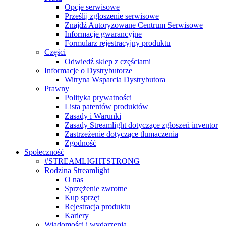
Opcje serwisowe
Prześlij zgłoszenie serwisowe
Znajdź Autoryzowane Centrum Serwisowe
Informacje gwarancyjne
Formularz rejestracyjny produktu
Części
Odwiedź sklep z częściami
Informacje o Dystrybutorze
Witryna Wsparcia Dystrybutora
Prawny
Polityka prywatności
Lista patentów produktów
Zasady i Warunki
Zasady Streamlight dotyczące zgłoszeń inventor
Zastrzeżenie dotyczące tłumaczenia
Zgodność
Społeczność
#STREAMLIGHTSTRONG
Rodzina Streamlight
O nas
Sprzężenie zwrotne
Kup sprzęt
Rejestracja produktu
Kariery
Wiadomości i wydarzenia