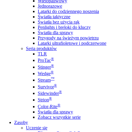
Wielopaliwowy
Jednorazowe
Latarki do codziennego noszenia
Światła taktyczne
Światła bez użycia rąk
Penlights i breloki do kluczy
Światła dla sprawy
Przygody na świeżym powietrzu
Latarki ultrafioletowe i podczerwone
Seria produktów
TLR
®
ProTac
®
Stinger
®
Wedge
™
Stream
®
Survivor
®
Sidewinder
®
Strion
®
Color-Rite
Światła dla sprawy
Zobacz wszystkie serie
Zasoby
Uczenie się