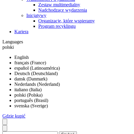
Zestaw multimedialny
Nadchodzące wydarzenia
Inicjatywy
Organizacje, które wspieramy
Program recyklingu
Kariera
Languages
polski
English
français (France)
español (Latinoamérica)
Deutsch (Deutschland)
dansk (Danmark)
Nederlands (Nederland)
italiano (Italia)
polski (Polska)
português (Brasil)
svenska (Sverige)
Gdzie kupić