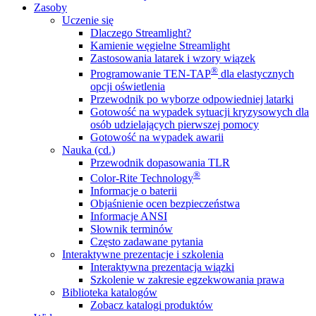
Zasoby
Uczenie się
Dlaczego Streamlight?
Kamienie węgielne Streamlight
Zastosowania latarek i wzory wiązek
®
Programowanie TEN-TAP
dla elastycznych
opcji oświetlenia
Przewodnik po wyborze odpowiedniej latarki
Gotowość na wypadek sytuacji kryzysowych dla
osób udzielających pierwszej pomocy
Gotowość na wypadek awarii
Nauka (cd.)
Przewodnik dopasowania TLR
®
Color-Rite Technology
Informacje o baterii
Objaśnienie ocen bezpieczeństwa
Informacje ANSI
Słownik terminów
Często zadawane pytania
Interaktywne prezentacje i szkolenia
Interaktywna prezentacja wiązki
Szkolenie w zakresie egzekwowania prawa
Biblioteka katalogów
Zobacz katalogi produktów