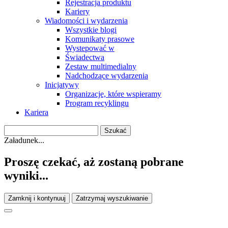
Rejestracja produktu
Kariery
Wiadomości i wydarzenia
Wszystkie blogi
Komunikaty prasowe
Wystepować w
Świadectwa
Zestaw multimedialny
Nadchodzące wydarzenia
Inicjatywy
Organizacje, które wspieramy
Program recyklingu
Kariera
Załadunek...
Proszę czekać, aż zostaną pobrane
wyniki...
Zamknij i kontynuuj
Zatrzymaj wyszukiwanie