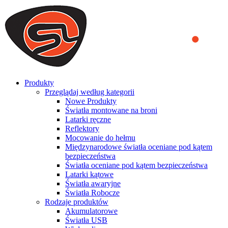
We use cookies to ensure that we provide you the best experience
on our website. By continuing to browse this website, you accept
that cookies are used to help us analyze how the website is used and
to offer you a better experience. To learn more or to find out how
you can disable cookies, you can access our
Privacy Policy
.
ACCEPT AND CLOSE
Produkty
Przeglądaj według kategorii
Nowe Produkty
Światła montowane na broni
Latarki ręczne
Reflektory
Mocowanie do hełmu
Międzynarodowe światła oceniane pod kątem
bezpieczeństwa
Światła oceniane pod kątem bezpieczeństwa
Latarki kątowe
Światła awaryjne
Światła Robocze
Rodzaje produktów
Akumulatorowe
Światła USB