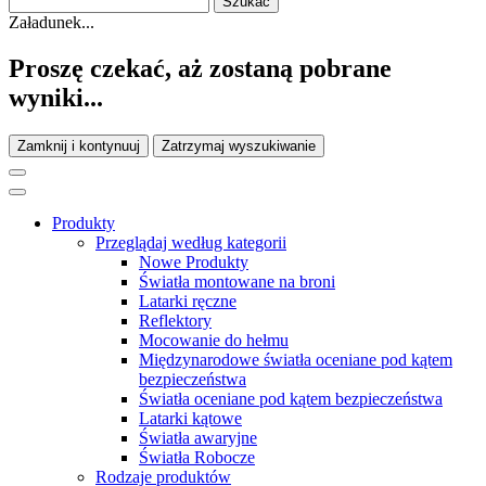
Załadunek...
Proszę czekać, aż zostaną pobrane
wyniki...
Zamknij i kontynuuj
Zatrzymaj wyszukiwanie
Produkty
Przeglądaj według kategorii
Nowe Produkty
Światła montowane na broni
Latarki ręczne
Reflektory
Mocowanie do hełmu
Międzynarodowe światła oceniane pod kątem
bezpieczeństwa
Światła oceniane pod kątem bezpieczeństwa
Latarki kątowe
Światła awaryjne
Światła Robocze
Rodzaje produktów