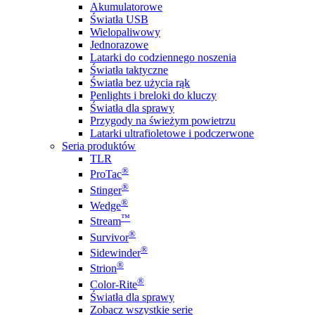
Akumulatorowe
Światła USB
Wielopaliwowy
Jednorazowe
Latarki do codziennego noszenia
Światła taktyczne
Światła bez użycia rąk
Penlights i breloki do kluczy
Światła dla sprawy
Przygody na świeżym powietrzu
Latarki ultrafioletowe i podczerwone
Seria produktów
TLR
®
ProTac
®
Stinger
®
Wedge
™
Stream
®
Survivor
®
Sidewinder
®
Strion
®
Color-Rite
Światła dla sprawy
Zobacz wszystkie serie