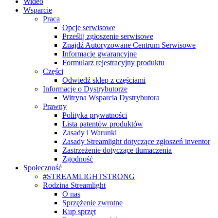
Wideo
Wsparcie
Praca
Opcje serwisowe
Prześlij zgłoszenie serwisowe
Znajdź Autoryzowane Centrum Serwisowe
Informacje gwarancyjne
Formularz rejestracyjny produktu
Części
Odwiedź sklep z częściami
Informacje o Dystrybutorze
Witryna Wsparcia Dystrybutora
Prawny
Polityka prywatności
Lista patentów produktów
Zasady i Warunki
Zasady Streamlight dotyczące zgłoszeń inventor
Zastrzeżenie dotyczące tłumaczenia
Zgodność
Społeczność
#STREAMLIGHTSTRONG
Rodzina Streamlight
O nas
Sprzężenie zwrotne
Kup sprzęt