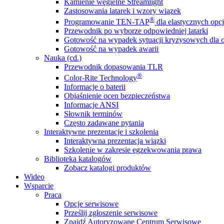
Kamienie węgielne Streamlight
Zastosowania latarek i wzory wiązek
®
Programowanie TEN-TAP
dla elastycznych opcj
Przewodnik po wyborze odpowiedniej latarki
Gotowość na wypadek sytuacji kryzysowych dla o
Gotowość na wypadek awarii
Nauka (cd.)
Przewodnik dopasowania TLR
®
Color-Rite Technology
Informacje o baterii
Objaśnienie ocen bezpieczeństwa
Informacje ANSI
Słownik terminów
Często zadawane pytania
Interaktywne prezentacje i szkolenia
Interaktywna prezentacja wiązki
Szkolenie w zakresie egzekwowania prawa
Biblioteka katalogów
Zobacz katalogi produktów
Wideo
Wsparcie
Praca
Opcje serwisowe
Prześlij zgłoszenie serwisowe
Znajdź Autoryzowane Centrum Serwisowe