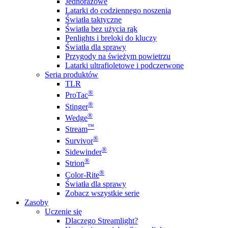
Jednorazowe
Latarki do codziennego noszenia
Światła taktyczne
Światła bez użycia rąk
Penlights i breloki do kluczy
Światła dla sprawy
Przygody na świeżym powietrzu
Latarki ultrafioletowe i podczerwone
Seria produktów
TLR
®
ProTac
®
Stinger
®
Wedge
™
Stream
®
Survivor
®
Sidewinder
®
Strion
®
Color-Rite
Światła dla sprawy
Zobacz wszystkie serie
Zasoby
Uczenie się
Dlaczego Streamlight?