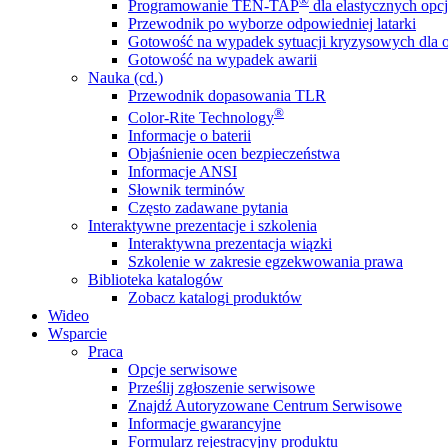
®
Programowanie TEN-TAP
dla elastycznych opcj
Przewodnik po wyborze odpowiedniej latarki
Gotowość na wypadek sytuacji kryzysowych dla o
Gotowość na wypadek awarii
Nauka (cd.)
Przewodnik dopasowania TLR
®
Color-Rite Technology
Informacje o baterii
Objaśnienie ocen bezpieczeństwa
Informacje ANSI
Słownik terminów
Często zadawane pytania
Interaktywne prezentacje i szkolenia
Interaktywna prezentacja wiązki
Szkolenie w zakresie egzekwowania prawa
Biblioteka katalogów
Zobacz katalogi produktów
Wideo
Wsparcie
Praca
Opcje serwisowe
Prześlij zgłoszenie serwisowe
Znajdź Autoryzowane Centrum Serwisowe
Informacje gwarancyjne
Formularz rejestracyjny produktu