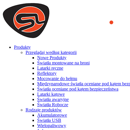
We use cookies to ensure that we provide you the best experience on o
you a better experience. To learn more or to find out how you can di
ACCEPT AND CLOSE
Produkty
Przeglądaj według kategorii
Nowe Produkty
Światła montowane na broni
Latarki ręczne
Reflektory
Mocowanie do hełmu
Międzynarodowe światła oceniane pod kątem bez
Światła oceniane pod kątem bezpieczeństwa
Latarki kątowe
Światła awaryjne
Światła Robocze
Rodzaje produktów
Akumulatorowe
Światła USB
Wielopaliwowy