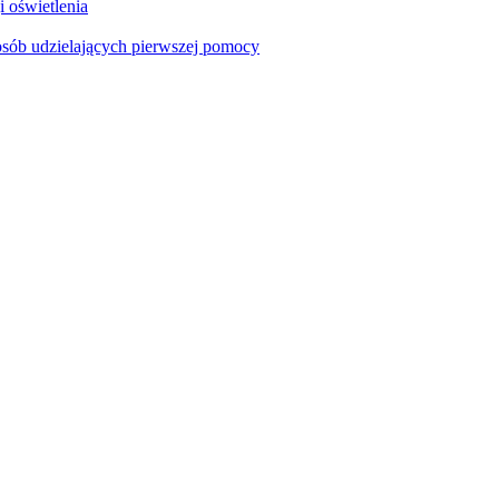
i oświetlenia
sób udzielających pierwszej pomocy