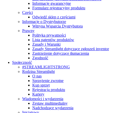
Informacje gwarancyjne
Formularz rejestracyjny produktu
Części
Odwiedź sklep z częściami
Informacje o Dystrybutorze
Witryna Wsparcia Dystrybutora
Prawny
Polityka prywatności
Lista patentów produktów
Zasady i Warunki
Zasady Streamlight dotyczące zgłoszeń inventor
Zastrzeżenie dotyczące tłumaczenia
Zgodność
Społeczność
#STREAMLIGHTSTRONG
Rodzina Streamlight
O nas
Sprzężenie zwrotne
Kup sprzęt
Rejestracja produktu
Kariery
Wiadomości i wydarzenia
Zestaw multimedialny
Nadchodzące wydarzenia
Inicjatywy