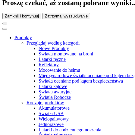
Proszę czekać, aż zostaną pobrane wyniki..
Zamknij i kontynuuj
Zatrzymaj wyszukiwanie
Produkty
Przeglądaj według kategorii
Nowe Produkty
Światła montowane na broni
Latarki ręczne
Reflektory
Mocowanie do hełmu
Międzynarodowe światła oceniane pod kątem bez
Światła oceniane pod kątem bezpieczeństwa
Latarki kątowe
Światła awaryjne
Światła Robocze
Rodzaje produktów
Akumulatorowe
Światła USB
Wielopaliwowy
Jednorazowe
Latarki do codziennego noszenia