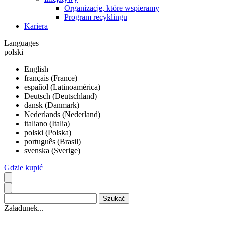
Organizacje, które wspieramy
Program recyklingu
Kariera
Languages
polski
English
français (France)
español (Latinoamérica)
Deutsch (Deutschland)
dansk (Danmark)
Nederlands (Nederland)
italiano (Italia)
polski (Polska)
português (Brasil)
svenska (Sverige)
Gdzie kupić
Załadunek...