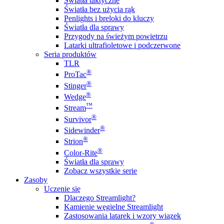
Światła taktyczne
Światła bez użycia rąk
Penlights i breloki do kluczy
Światła dla sprawy
Przygody na świeżym powietrzu
Latarki ultrafioletowe i podczerwone
Seria produktów
TLR
®
ProTac
®
Stinger
®
Wedge
™
Stream
®
Survivor
®
Sidewinder
®
Strion
®
Color-Rite
Światła dla sprawy
Zobacz wszystkie serie
Zasoby
Uczenie się
Dlaczego Streamlight?
Kamienie węgielne Streamlight
Zastosowania latarek i wzory wiązek