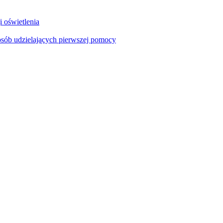
i oświetlenia
sób udzielających pierwszej pomocy