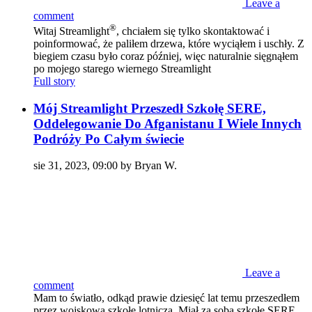
Leave a
comment
®
Witaj Streamlight
, chciałem się tylko skontaktować i
poinformować, że paliłem drzewa, które wyciąłem i uschły. Z
biegiem czasu było coraz później, więc naturalnie sięgnąłem
po mojego starego wiernego Streamlight
Full story
Mój Streamlight Przeszedł Szkołę SERE,
Oddelegowanie Do Afganistanu I Wiele Innych
Podróży Po Całym świecie
sie 31, 2023, 09:00 by Bryan W.
Leave a
comment
Mam to światło, odkąd prawie dziesięć lat temu przeszedłem
przez wojskową szkołę lotniczą. Miał za sobą szkołę SERE,