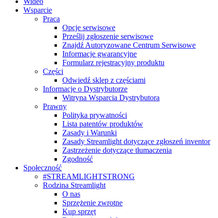
Wideo
Wsparcie
Praca
Opcje serwisowe
Prześlij zgłoszenie serwisowe
Znajdź Autoryzowane Centrum Serwisowe
Informacje gwarancyjne
Formularz rejestracyjny produktu
Części
Odwiedź sklep z częściami
Informacje o Dystrybutorze
Witryna Wsparcia Dystrybutora
Prawny
Polityka prywatności
Lista patentów produktów
Zasady i Warunki
Zasady Streamlight dotyczące zgłoszeń inventor
Zastrzeżenie dotyczące tłumaczenia
Zgodność
Społeczność
#STREAMLIGHTSTRONG
Rodzina Streamlight
O nas
Sprzężenie zwrotne
Kup sprzęt