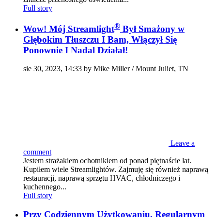
Full story
®
Wow! Mój Streamlight
Był Smażony w
Głębokim Tłuszczu I Bam, Włączył Się
Ponownie I Nadal Działał!
sie 30, 2023, 14:33 by Mike Miller / Mount Juliet, TN
Leave a
comment
Jestem strażakiem ochotnikiem od ponad piętnaście lat.
Kupiłem wiele Streamlightów. Zajmuję się również naprawą
restauracji, naprawą sprzętu HVAC, chłodniczego i
kuchennego...
Full story
Przy Codziennym Użytkowaniu, Regularnym