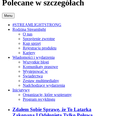
Polecane w szczegółach
Menu
#STREAMLIGHTSTRONG
Rodzina Streamlight
O nas
Sprzężenie zwrotne
Kup sprzęt
Rejestracja produktu
Kariery
Wiadomości i wydarzenia
Wszystkie blogi
Komunikaty prasowe
Wystepować w
Świadectwa
Zestaw multimedialny
Nadchodzące wydarzenia
Inicjatywy
Organizacje, które wspieramy
Program recyklingu
Zdałem Sobie Sprawę, że To Latarka
Zakopana I Odsłonięta Tylko Połowa