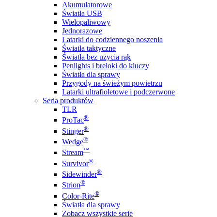
Akumulatorowe
Światła USB
Wielopaliwowy
Jednorazowe
Latarki do codziennego noszenia
Światła taktyczne
Światła bez użycia rąk
Penlights i breloki do kluczy
Światła dla sprawy
Przygody na świeżym powietrzu
Latarki ultrafioletowe i podczerwone
Seria produktów
TLR
®
ProTac
®
Stinger
®
Wedge
™
Stream
®
Survivor
®
Sidewinder
®
Strion
®
Color-Rite
Światła dla sprawy
Zobacz wszystkie serie