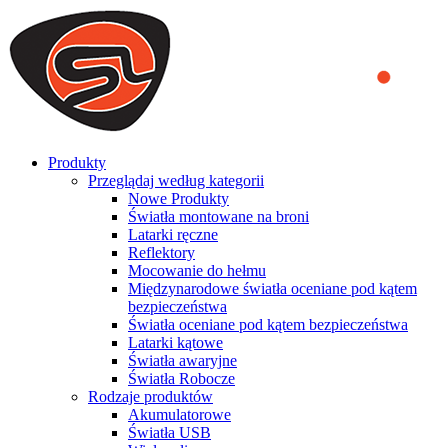
We use cookies to ensure that we provide you the best experience
on our website. By continuing to browse this website, you accept
that cookies are used to help us analyze how the website is used and
to offer you a better experience. To learn more or to find out how
you can disable cookies, you can access our
Privacy Policy
.
ACCEPT AND CLOSE
Produkty
Przeglądaj według kategorii
Nowe Produkty
Światła montowane na broni
Latarki ręczne
Reflektory
Mocowanie do hełmu
Międzynarodowe światła oceniane pod kątem
bezpieczeństwa
Światła oceniane pod kątem bezpieczeństwa
Latarki kątowe
Światła awaryjne
Światła Robocze
Rodzaje produktów
Akumulatorowe
Światła USB