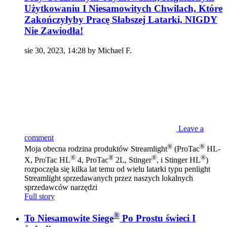
Użytkowaniu I Niesamowitych Chwilach, Które
Zakończyłyby Pracę Słabszej Latarki, NIGDY
Nie Zawiodła!
sie 30, 2023, 14:28 by Michael F.
Leave a
comment
®
®
Moja obecna rodzina produktów Streamlight
(ProTac
HL-
®
®
®
®
X, ProTac HL
4, ProTac
2L, Stinger
, i Stinger HL
)
rozpoczęła się kilka lat temu od wielu latarki typu penlight
Streamlight sprzedawanych przez naszych lokalnych
sprzedawców narzędzi
Full story
®
To Niesamowite Siege
Po Prostu świeci I