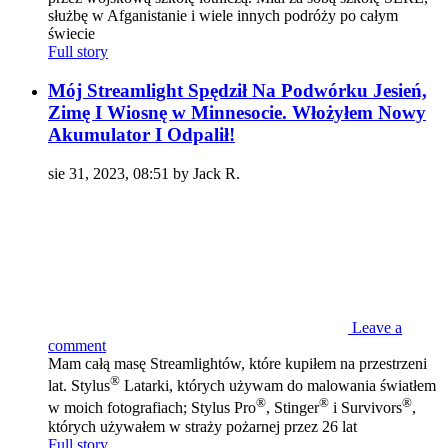
służbę w Afganistanie i wiele innych podróży po całym
świecie
Full story
Mój Streamlight Spędził Na Podwórku Jesień,
Zimę I Wiosnę w Minnesocie. Włożyłem Nowy
Akumulator I Odpalił!
sie 31, 2023, 08:51 by Jack R.
Leave a
comment
Mam całą masę Streamlightów, które kupiłem na przestrzeni
®
lat. Stylus
Latarki, których używam do malowania światłem
®
®
®
w moich fotografiach; Stylus Pro
, Stinger
i Survivors
,
których używałem w straży pożarnej przez 26 lat
Full story