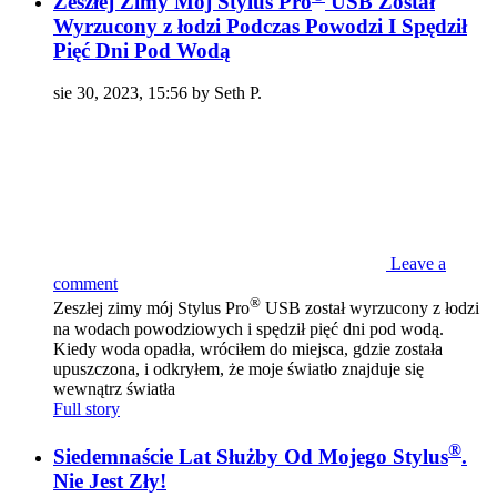
Zeszłej Zimy Mój Stylus Pro
USB Został
Wyrzucony z łodzi Podczas Powodzi I Spędził
Pięć Dni Pod Wodą
sie 30, 2023, 15:56 by Seth P.
Leave a
comment
®
Zeszłej zimy mój Stylus Pro
USB został wyrzucony z łodzi
na wodach powodziowych i spędził pięć dni pod wodą.
Kiedy woda opadła, wróciłem do miejsca, gdzie została
upuszczona, i odkryłem, że moje światło znajduje się
wewnątrz światła
Full story
®
Siedemnaście Lat Służby Od Mojego Stylus
.
Nie Jest Zły!