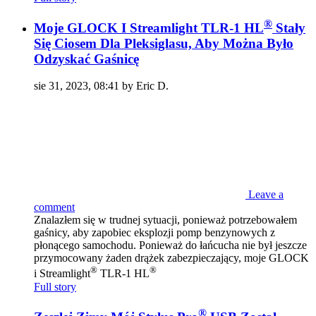
®
Moje GLOCK I Streamlight TLR-1 HL
Stały
Się Ciosem Dla Pleksiglasu, Aby Można Było
Odzyskać Gaśnicę
sie 31, 2023, 08:41 by Eric D.
Leave a
comment
Znalazłem się w trudnej sytuacji, ponieważ potrzebowałem
gaśnicy, aby zapobiec eksplozji pomp benzynowych z
płonącego samochodu. Ponieważ do łańcucha nie był jeszcze
przymocowany żaden drążek zabezpieczający, moje GLOCK
®
®
i Streamlight
TLR-1 HL
Full story
®