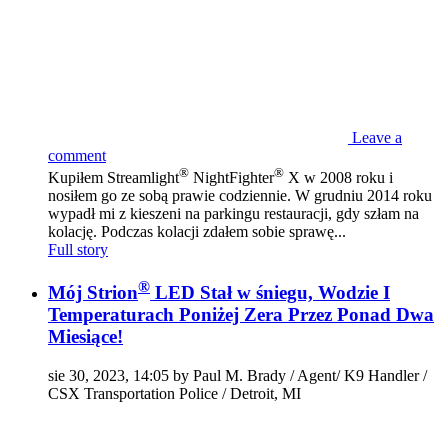
Leave a
comment
®
®
Kupiłem Streamlight
NightFighter
X w 2008 roku i
nosiłem go ze sobą prawie codziennie. W grudniu 2014 roku
wypadł mi z kieszeni na parkingu restauracji, gdy szłam na
kolację. Podczas kolacji zdałem sobie sprawę...
Full story
®
Mój Strion
LED Stał w śniegu, Wodzie I
Temperaturach Poniżej Zera Przez Ponad Dwa
Miesiące!
sie 30, 2023, 14:05 by Paul M. Brady / Agent/ K9 Handler /
CSX Transportation Police / Detroit, MI