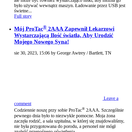
ale może być również wystarczająco niski, aby można go
było używać wewnątrz maszyn. Ładowanie przez USB jest
świetne...
Full story
®
Mój ProTac
2AAA Zapewnił Lekarzowi
Wystarczającą Ilość światła, Aby Urodzić
Mojego Nowego Syna!
sie 30, 2023, 15:06 by George Awtrey / Bartlett, TN
Leave a
comment
®
Codziennie noszę przy sobie ProTac
2AAA. Szczególnie
pewnego dnia było to niezwykle pomocne. Moja żona
zaczęła rodzić, a sala szpitalna, w której się znajdowaliśmy,
nie była przygotowana do porodu, a personel nie mógł
znaleźć przenośnego oświetlenia...