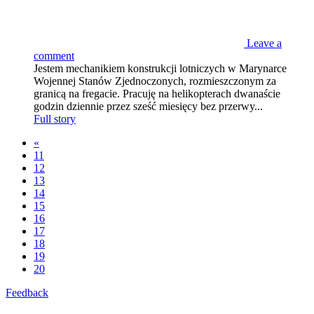
Leave a
comment
Jestem mechanikiem konstrukcji lotniczych w Marynarce
Wojennej Stanów Zjednoczonych, rozmieszczonym za
granicą na fregacie. Pracuję na helikopterach dwanaście
godzin dziennie przez sześć miesięcy bez przerwy...
Full story
«
11
12
13
14
15
16
17
18
19
20
Feedback