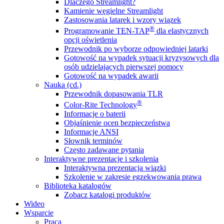
Dlaczego Streamlight?
Kamienie węgielne Streamlight
Zastosowania latarek i wzory wiązek
®
Programowanie TEN-TAP
dla elastycznych
opcji oświetlenia
Przewodnik po wyborze odpowiedniej latarki
Gotowość na wypadek sytuacji kryzysowych dla
osób udzielających pierwszej pomocy
Gotowość na wypadek awarii
Nauka (cd.)
Przewodnik dopasowania TLR
®
Color-Rite Technology
Informacje o baterii
Objaśnienie ocen bezpieczeństwa
Informacje ANSI
Słownik terminów
Często zadawane pytania
Interaktywne prezentacje i szkolenia
Interaktywna prezentacja wiązki
Szkolenie w zakresie egzekwowania prawa
Biblioteka katalogów
Zobacz katalogi produktów
Wideo
Wsparcie
Praca