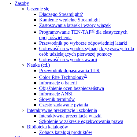
Zasoby
Uczenie się
Dlaczego Streamlight?
Kamienie węgielne Streamlight
Zastosowania latarek i wzory wiązek
®
Programowanie TEN-TAP
dla elastycznych
opcji oświetlenia
Przewodnik po wyborze odpowiedniej latarki
Gotowość na wypadek sytuacji kryzysowych dla
osób udzielających pierwszej pomocy
Gotowość na wypadek awarii
Nauka (cd.)
Przewodnik dopasowania TLR
®
Color-Rite Technology
Informacje o baterii
Objaśnienie ocen bezpieczeństwa
Informacje ANSI
Słownik terminów
Często zadawane pytania
Interaktywne prezentacje i szkolenia
Interaktywna prezentacja wiązki
Szkolenie w zakresie egzekwowania prawa
Biblioteka katalogów
Zobacz katalogi produktów