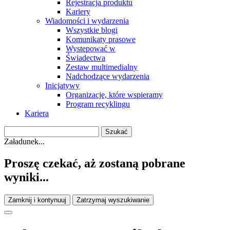
Rejestracja produktu
Kariery
Wiadomości i wydarzenia
Wszystkie blogi
Komunikaty prasowe
Wystepować w
Świadectwa
Zestaw multimedialny
Nadchodzące wydarzenia
Inicjatywy
Organizacje, które wspieramy
Program recyklingu
Kariera
Załadunek...
Proszę czekać, aż zostaną pobrane
wyniki...
Zamknij i kontynuuj
Zatrzymaj wyszukiwanie