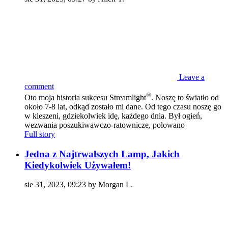
Leave a
comment
®
Oto moja historia sukcesu Streamlight
. Noszę to światło od
około 7-8 lat, odkąd zostało mi dane. Od tego czasu noszę go
w kieszeni, gdziekolwiek idę, każdego dnia. Był ogień,
wezwania poszukiwawczo-ratownicze, polowano
Full story
Jedna z Najtrwalszych Lamp, Jakich
Kiedykolwiek Używałem!
sie 31, 2023, 09:23 by Morgan L.