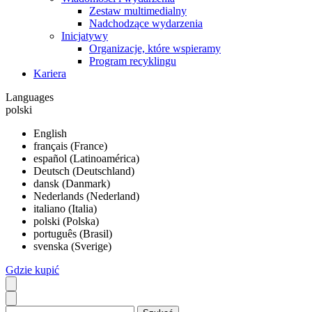
Zestaw multimedialny
Nadchodzące wydarzenia
Inicjatywy
Organizacje, które wspieramy
Program recyklingu
Kariera
Languages
polski
English
français (France)
español (Latinoamérica)
Deutsch (Deutschland)
dansk (Danmark)
Nederlands (Nederland)
italiano (Italia)
polski (Polska)
português (Brasil)
svenska (Sverige)
Gdzie kupić