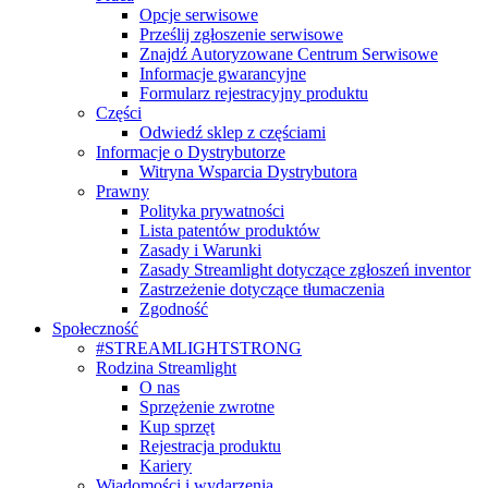
Opcje serwisowe
Prześlij zgłoszenie serwisowe
Znajdź Autoryzowane Centrum Serwisowe
Informacje gwarancyjne
Formularz rejestracyjny produktu
Części
Odwiedź sklep z częściami
Informacje o Dystrybutorze
Witryna Wsparcia Dystrybutora
Prawny
Polityka prywatności
Lista patentów produktów
Zasady i Warunki
Zasady Streamlight dotyczące zgłoszeń inventor
Zastrzeżenie dotyczące tłumaczenia
Zgodność
Społeczność
#STREAMLIGHTSTRONG
Rodzina Streamlight
O nas
Sprzężenie zwrotne
Kup sprzęt
Rejestracja produktu
Kariery
Wiadomości i wydarzenia