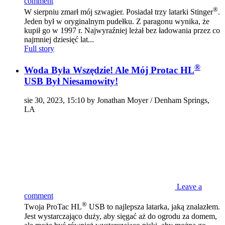
comment
®
W sierpniu zmarł mój szwagier. Posiadał trzy latarki Stinger
.
Jeden był w oryginalnym pudełku. Z paragonu wynika, że ​​
kupił go w 1997 r. Najwyraźniej leżał bez ładowania przez co
najmniej dziesięć lat...
Full story
®
Woda Była Wszędzie! Ale Mój Protac HL
USB Był Niesamowity!
sie 30, 2023, 15:10 by Jonathan Moyer / Denham Springs,
LA
Leave a
comment
®
Twoja ProTac HL
USB to najlepsza latarka, jaką znalazłem.
Jest wystarczająco duży, aby sięgać aż do ogrodu za domem,