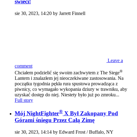
świeci!
sie 30, 2023, 14:20 by Jarrett Finnell
Leave a
comment
®
Chciałem podzielić się swoim zachwytem z The Siege
Lantern i znalazłem jej nieoczekiwane zastosowania. Na
początku tygodnia pękła rura spustowa prowadząca z
piwnicy, co wymagało wykopania dziury w trawniku, aby
uzyskać dostęp do niej. Niestety było już po zmroku...
Full story
®
Mój NightFighter
X Był Zakopany Pod
Górami śniegu Przez Całą Zimę
sie 30, 2023, 14:14 by Edward Frost / Buffalo, NY