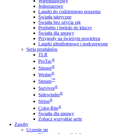
Wielopaliwowy
Jednorazowe
Latarki do codziennego noszenia
Światła taktyczne
Światła bez użycia rąk
Penlights i breloki do kluczy
Światła dla sprawy
Przygody na świeżym powietrzu
Latarki ultrafioletowe i podczerwone
Seria produktów
TLR
®
ProTac
®
Stinger
®
Wedge
™
Stream
®
Survivor
®
Sidewinder
®
Strion
®
Color-Rite
Światła dla sprawy
Zobacz wszystkie serie
Zasoby
Uczenie się