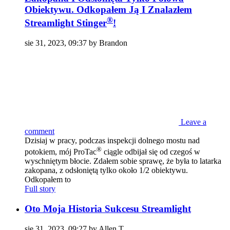
Obiektywu. Odkopałem Ją I Znalazłem
®
Streamlight Stinger
!
sie 31, 2023, 09:37 by Brandon
Leave a
comment
Dzisiaj w pracy, podczas inspekcji dolnego mostu nad
®
potokiem, mój ProTac
ciągle odbijał się od czegoś w
wyschniętym błocie. Zdałem sobie sprawę, że była to latarka
zakopana, z odsłoniętą tylko około 1/2 obiektywu.
Odkopałem to
Full story
Oto Moja Historia Sukcesu Streamlight
sie 31, 2023, 09:27 by Allen T.