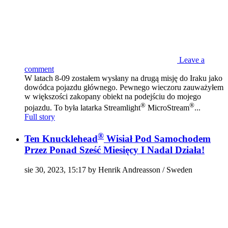
Leave a
comment
W latach 8-09 zostałem wysłany na drugą misję do Iraku jako
dowódca pojazdu głównego. Pewnego wieczoru zauważyłem
w większości zakopany obiekt na podejściu do mojego
®
®
pojazdu. To była latarka Streamlight
MicroStream
...
Full story
®
Ten Knucklehead
Wisiał Pod Samochodem
Przez Ponad Sześć Miesięcy I Nadal Działa!
sie 30, 2023, 15:17 by Henrik Andreasson / Sweden