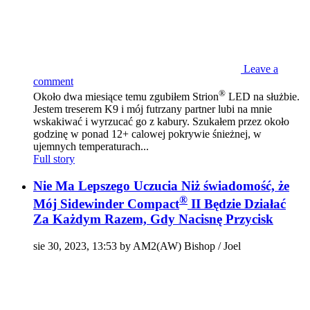
Leave a
comment
®
Około dwa miesiące temu zgubiłem Strion
LED na służbie.
Jestem treserem K9 i mój futrzany partner lubi na mnie
wskakiwać i wyrzucać go z kabury. Szukałem przez około
godzinę w ponad 12+ calowej pokrywie śnieżnej, w
ujemnych temperaturach...
Full story
Nie Ma Lepszego Uczucia Niż świadomość, że
®
Mój Sidewinder Compact
II Będzie Działać
Za Każdym Razem, Gdy Nacisnę Przycisk
sie 30, 2023, 13:53 by AM2(AW) Bishop / Joel