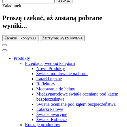
Załadunek...
Proszę czekać, aż zostaną pobrane
wyniki...
Zamknij i kontynuuj
Zatrzymaj wyszukiwanie
Produkty
Przeglądaj według kategorii
Nowe Produkty
Światła montowane na broni
Latarki ręczne
Reflektory
Mocowanie do hełmu
Międzynarodowe światła oceniane pod kątem
bezpieczeństwa
Światła oceniane pod kątem bezpieczeństwa
Latarki kątowe
Światła awaryjne
Światła Robocze
Rodzaje produktów