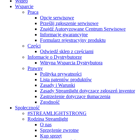
Wideo
Wsparcie
Praca
Opcje serwisowe
Prześlij zgłoszenie serwisowe
Znajdź Autoryzowane Centrum Serwisowe
Informacje gwarancyjne
Formularz rejestracyjny produktu
Części
Odwiedź sklep z częściami
Informacje o Dystrybutorze
Witryna Wsparcia Dystrybutora
Prawny
Polityka prywatności
Lista patentów produktów
Zasady i Warunki
Zasady Streamlight dotyczące zgłoszeń inventor
Zastrzeżenie dotyczące tłumaczenia
Zgodność
Społeczność
#STREAMLIGHTSTRONG
Rodzina Streamlight
O nas
Sprzężenie zwrotne
Kup sprzęt