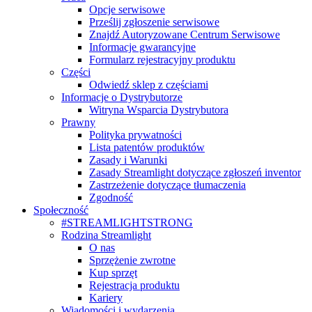
Opcje serwisowe
Prześlij zgłoszenie serwisowe
Znajdź Autoryzowane Centrum Serwisowe
Informacje gwarancyjne
Formularz rejestracyjny produktu
Części
Odwiedź sklep z częściami
Informacje o Dystrybutorze
Witryna Wsparcia Dystrybutora
Prawny
Polityka prywatności
Lista patentów produktów
Zasady i Warunki
Zasady Streamlight dotyczące zgłoszeń inventor
Zastrzeżenie dotyczące tłumaczenia
Zgodność
Społeczność
#STREAMLIGHTSTRONG
Rodzina Streamlight
O nas
Sprzężenie zwrotne
Kup sprzęt
Rejestracja produktu
Kariery
Wiadomości i wydarzenia