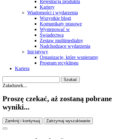
Rejestracja produktu
Kariery
Wiadomości i wydarzenia
Wszystkie blogi
Komunikaty prasowe
Wystepować w
Świadectwa
Zestaw multimedialny
Nadchodzące wydarzenia
Inicjatywy
Organizacje, które wspieramy
Program recyklingu
Kariera
Załadunek...
Proszę czekać, aż zostaną pobrane
wyniki...
Zamknij i kontynuuj
Zatrzymaj wyszukiwanie