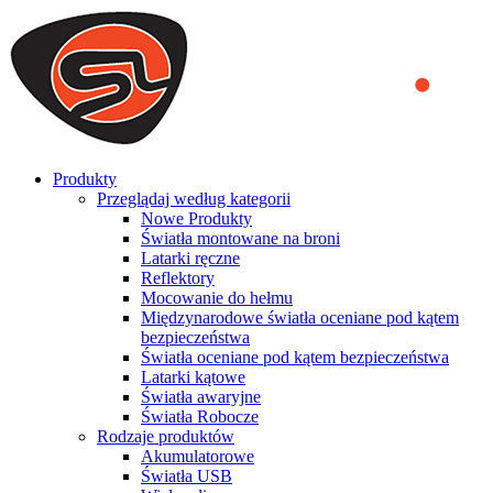
We use cookies to ensure that we provide you the best experience
on our website. By continuing to browse this website, you accept
that cookies are used to help us analyze how the website is used and
to offer you a better experience. To learn more or to find out how
you can disable cookies, you can access our
Privacy Policy
.
ACCEPT AND CLOSE
Produkty
Przeglądaj według kategorii
Nowe Produkty
Światła montowane na broni
Latarki ręczne
Reflektory
Mocowanie do hełmu
Międzynarodowe światła oceniane pod kątem
bezpieczeństwa
Światła oceniane pod kątem bezpieczeństwa
Latarki kątowe
Światła awaryjne
Światła Robocze
Rodzaje produktów
Akumulatorowe
Światła USB