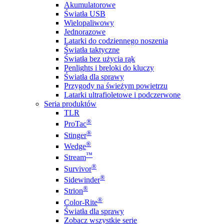
Akumulatorowe
Światła USB
Wielopaliwowy
Jednorazowe
Latarki do codziennego noszenia
Światła taktyczne
Światła bez użycia rąk
Penlights i breloki do kluczy
Światła dla sprawy
Przygody na świeżym powietrzu
Latarki ultrafioletowe i podczerwone
Seria produktów
TLR
®
ProTac
®
Stinger
®
Wedge
™
Stream
®
Survivor
®
Sidewinder
®
Strion
®
Color-Rite
Światła dla sprawy
Zobacz wszystkie serie