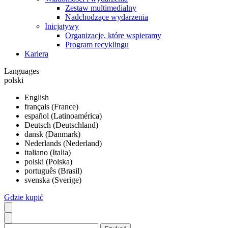
Zestaw multimedialny
Nadchodzące wydarzenia
Inicjatywy
Organizacje, które wspieramy
Program recyklingu
Kariera
Languages
polski
English
français (France)
español (Latinoamérica)
Deutsch (Deutschland)
dansk (Danmark)
Nederlands (Nederland)
italiano (Italia)
polski (Polska)
português (Brasil)
svenska (Sverige)
Gdzie kupić