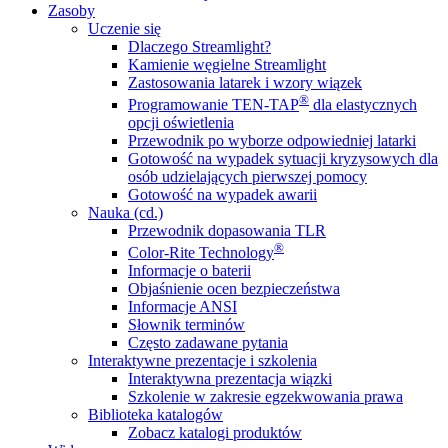
Zasoby
Uczenie się
Dlaczego Streamlight?
Kamienie węgielne Streamlight
Zastosowania latarek i wzory wiązek
®
Programowanie TEN-TAP
dla elastycznych
opcji oświetlenia
Przewodnik po wyborze odpowiedniej latarki
Gotowość na wypadek sytuacji kryzysowych dla
osób udzielających pierwszej pomocy
Gotowość na wypadek awarii
Nauka (cd.)
Przewodnik dopasowania TLR
®
Color-Rite Technology
Informacje o baterii
Objaśnienie ocen bezpieczeństwa
Informacje ANSI
Słownik terminów
Często zadawane pytania
Interaktywne prezentacje i szkolenia
Interaktywna prezentacja wiązki
Szkolenie w zakresie egzekwowania prawa
Biblioteka katalogów
Zobacz katalogi produktów