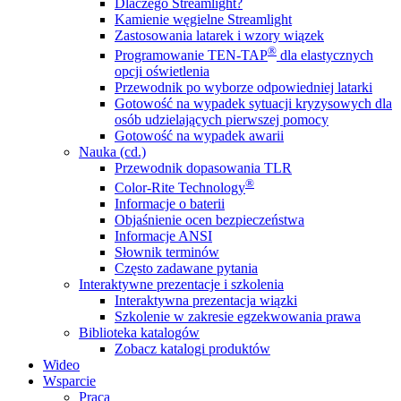
Dlaczego Streamlight?
Kamienie węgielne Streamlight
Zastosowania latarek i wzory wiązek
®
Programowanie TEN-TAP
dla elastycznych
opcji oświetlenia
Przewodnik po wyborze odpowiedniej latarki
Gotowość na wypadek sytuacji kryzysowych dla
osób udzielających pierwszej pomocy
Gotowość na wypadek awarii
Nauka (cd.)
Przewodnik dopasowania TLR
®
Color-Rite Technology
Informacje o baterii
Objaśnienie ocen bezpieczeństwa
Informacje ANSI
Słownik terminów
Często zadawane pytania
Interaktywne prezentacje i szkolenia
Interaktywna prezentacja wiązki
Szkolenie w zakresie egzekwowania prawa
Biblioteka katalogów
Zobacz katalogi produktów
Wideo
Wsparcie
Praca