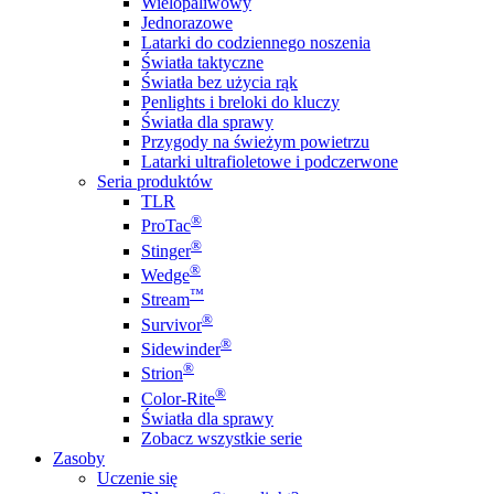
Wielopaliwowy
Jednorazowe
Latarki do codziennego noszenia
Światła taktyczne
Światła bez użycia rąk
Penlights i breloki do kluczy
Światła dla sprawy
Przygody na świeżym powietrzu
Latarki ultrafioletowe i podczerwone
Seria produktów
TLR
®
ProTac
®
Stinger
®
Wedge
™
Stream
®
Survivor
®
Sidewinder
®
Strion
®
Color-Rite
Światła dla sprawy
Zobacz wszystkie serie
Zasoby
Uczenie się