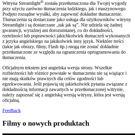
®
Witryna Streamlight
została przetłumaczona dla Twojej wygody
przy użyciu zarówno tłumaczenia ludzkiego, jak i maszynowego.
Podjęto rozsądne wysiłki, aby zapewnić dokładne tłumaczenie.
Tłumaczenia są dostarczane jako usługa dla użytkowników witryny
Streamlight i są dostarczane „tak jak są”. Nie udziela się żadnej
gwarancji, wyraźnej ani dorozumianej, co do dokładności,
rzetelności lub poprawności jakichkolwiek tłumaczeń wykonanych
z języka angielskiego na jakikolwiek inny język. Niektóre treści
(takie jak obrazy, filmy, Flash itp.) mogą nie zostać dokładnie
przetłumaczone ze względu na ograniczenia oprogramowania do
tłumaczenia.
Oficjalnym tekstem jest angielska wersja strony. Wszelkie
rozbieżności lub różnice powstałe w tłumaczeniu nie są wiążące i
nie mają skutków prawnych dla celów zgodności lub
egzekwowania. Jeśli pojawią się jakiekolwiek pytania związane z
dokładnością informacji zawartych w przetłumaczonej witrynie,
należy zapoznać się z angielską wersją witryny, która jest wersją
oficjalną.
Feedback
Filmy o nowych produktach