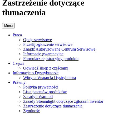
Zastrzeżenie dotyczące
tłumaczenia
Menu
Praca
Opcje serwisowe
Prześlij zgłoszenie serwisowe
Znajdź Autoryzowane Centrum Serwisowe
Informacje gwarancyjne
Formularz rejestracyjny produktu
Części
Odwiedź sklep z częściami
Informacje o Dystrybutorze
Witryna Wsparcia Dystrybutora
Prawny
Polityka prywatności
Lista patentów produktów
Zasady i Warunki
Zasady Streamlight dotyczące zgłoszeń inventor
Zastrzeżenie dotyczące tłumaczenia
Zgodność