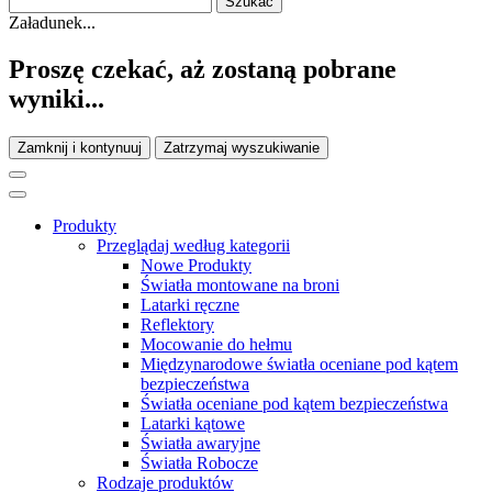
Załadunek...
Proszę czekać, aż zostaną pobrane
wyniki...
Zamknij i kontynuuj
Zatrzymaj wyszukiwanie
Produkty
Przeglądaj według kategorii
Nowe Produkty
Światła montowane na broni
Latarki ręczne
Reflektory
Mocowanie do hełmu
Międzynarodowe światła oceniane pod kątem
bezpieczeństwa
Światła oceniane pod kątem bezpieczeństwa
Latarki kątowe
Światła awaryjne
Światła Robocze
Rodzaje produktów