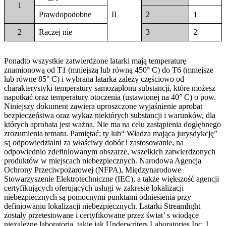
1
Prawdopodobne
II
2
1
2
Raczej nie
3
2
Ponadto wszystkie zatwierdzone latarki mają temperaturę
znamionową od T1 (mniejszą lub równą 450° C) do T6 (mniejsze
lub równe 85° C) i wybrana latarka zależy częściowo od
charakterystyki temperatury samozapłonu substancji, które możesz
napotkać oraz temperatury otoczenia (ustawionej na 40° C) o pow.
Niniejszy dokument zawiera uproszczone wyjaśnienie aprobat
bezpieczeństwa oraz wykaz niektórych substancji i warunków, dla
których aprobata jest ważna. Nie ma na celu zastąpienia dogłębnego
zrozumienia tematu. Pamiętać; ty lub“ Władza mająca jurysdykcję”
są odpowiedzialni za właściwy dobór i zastosowanie, na
odpowiednio zdefiniowanym obszarze, wszelkich zatwierdzonych
produktów w miejscach niebezpiecznych. Narodowa Agencja
Ochrony Przeciwpożarowej (NFPA), Międzynarodowe
Stowarzyszenie Elektrotechniczne (IEC), a także większość agencji
certyfikujących oferujących usługi w zakresie lokalizacji
niebezpiecznych są pomocnymi punktami odniesienia przy
definiowaniu lokalizacji niebezpiecznych. Latarki Streamlight
zostały przetestowane i certyfikowane przez świat’ s wiodące
niezależne laboratoria, takie jak Underwriters Laboratories Inc. I