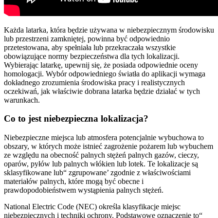
Każda latarka, która będzie używana w niebezpiecznym środowisku
lub przestrzeni zamkniętej, powinna być odpowiednio
przetestowana, aby spełniała lub przekraczała wszystkie
obowiązujące normy bezpieczeństwa dla tych lokalizacji.
Wybierając latarkę, upewnij się, że posiada odpowiednie oceny
homologacji. Wybór odpowiedniego światła do aplikacji wymaga
dokładnego zrozumienia środowiska pracy i realistycznych
oczekiwań, jak właściwie dobrana latarka będzie działać w tych
warunkach.
Co to jest niebezpieczna lokalizacja?
Niebezpieczne miejsca lub atmosfera potencjalnie wybuchowa to
obszary, w których może istnieć zagrożenie pożarem lub wybuchem
ze względu na obecność palnych stężeń palnych gazów, cieczy,
oparów, pyłów lub palnych włókien lub lotek. Te lokalizacje są
sklasyfikowane lub“ zgrupowane’ zgodnie z właściwościami
materiałów palnych, które mogą być obecne i
prawdopodobieństwem wystąpienia palnych stężeń.
National Electric Code (NEC) określa klasyfikacje miejsc
niebezpiecznych i techniki ochrony. Podstawowe oznaczenie to“