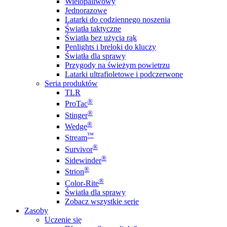
Wielopaliwowy
Jednorazowe
Latarki do codziennego noszenia
Światła taktyczne
Światła bez użycia rąk
Penlights i breloki do kluczy
Światła dla sprawy
Przygody na świeżym powietrzu
Latarki ultrafioletowe i podczerwone
Seria produktów
TLR
®
ProTac
®
Stinger
®
Wedge
™
Stream
®
Survivor
®
Sidewinder
®
Strion
®
Color-Rite
Światła dla sprawy
Zobacz wszystkie serie
Zasoby
Uczenie się