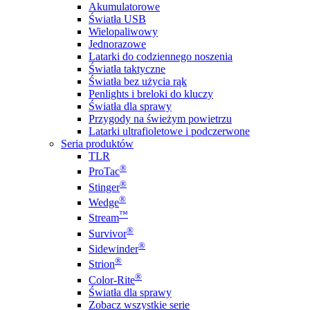
Akumulatorowe
Światła USB
Wielopaliwowy
Jednorazowe
Latarki do codziennego noszenia
Światła taktyczne
Światła bez użycia rąk
Penlights i breloki do kluczy
Światła dla sprawy
Przygody na świeżym powietrzu
Latarki ultrafioletowe i podczerwone
Seria produktów
TLR
®
ProTac
®
Stinger
®
Wedge
™
Stream
®
Survivor
®
Sidewinder
®
Strion
®
Color-Rite
Światła dla sprawy
Zobacz wszystkie serie