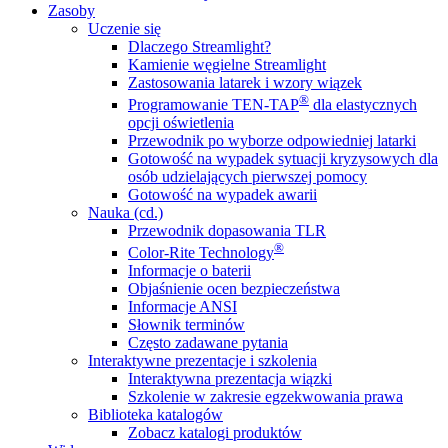
Zasoby
Uczenie się
Dlaczego Streamlight?
Kamienie węgielne Streamlight
Zastosowania latarek i wzory wiązek
®
Programowanie TEN-TAP
dla elastycznych
opcji oświetlenia
Przewodnik po wyborze odpowiedniej latarki
Gotowość na wypadek sytuacji kryzysowych dla
osób udzielających pierwszej pomocy
Gotowość na wypadek awarii
Nauka (cd.)
Przewodnik dopasowania TLR
®
Color-Rite Technology
Informacje o baterii
Objaśnienie ocen bezpieczeństwa
Informacje ANSI
Słownik terminów
Często zadawane pytania
Interaktywne prezentacje i szkolenia
Interaktywna prezentacja wiązki
Szkolenie w zakresie egzekwowania prawa
Biblioteka katalogów
Zobacz katalogi produktów