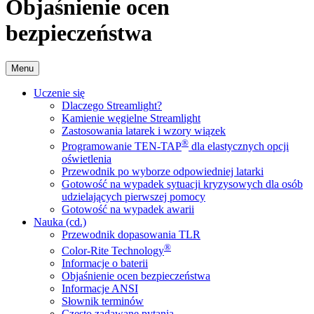
Objaśnienie ocen
bezpieczeństwa
Menu
Uczenie się
Dlaczego Streamlight?
Kamienie węgielne Streamlight
Zastosowania latarek i wzory wiązek
®
Programowanie TEN-TAP
dla elastycznych opcji
oświetlenia
Przewodnik po wyborze odpowiedniej latarki
Gotowość na wypadek sytuacji kryzysowych dla osób
udzielających pierwszej pomocy
Gotowość na wypadek awarii
Nauka (cd.)
Przewodnik dopasowania TLR
®
Color-Rite Technology
Informacje o baterii
Objaśnienie ocen bezpieczeństwa
Informacje ANSI
Słownik terminów
Często zadawane pytania