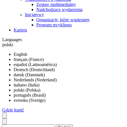
Zestaw multimedialny
Nadchodzące wydarzenia
Inicjatywy
Organizacje, które wspieramy
Program recyklingu
Kariera
Languages
polski
English
français (France)
español (Latinoamérica)
Deutsch (Deutschland)
dansk (Danmark)
Nederlands (Nederland)
italiano (Italia)
polski (Polska)
português (Brasil)
svenska (Sverige)
Gdzie kupić