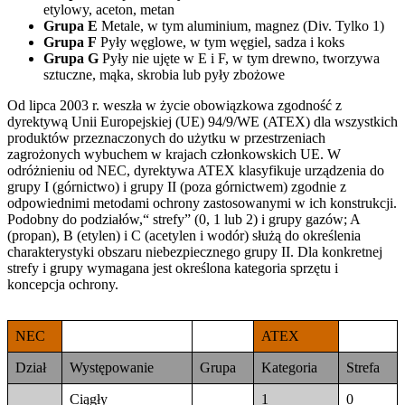
etylowy, aceton, metan
Grupa E
Metale, w tym aluminium, magnez (Div. Tylko 1)
Grupa F
Pyły węglowe, w tym węgiel, sadza i koks
Grupa G
Pyły nie ujęte w E i F, w tym drewno, tworzywa
sztuczne, mąka, skrobia lub pyły zbożowe
Od lipca 2003 r. weszła w życie obowiązkowa zgodność z
dyrektywą Unii Europejskiej (UE) 94/9/WE (ATEX) dla wszystkich
produktów przeznaczonych do użytku w przestrzeniach
zagrożonych wybuchem w krajach członkowskich UE. W
odróżnieniu od NEC, dyrektywa ATEX klasyfikuje urządzenia do
grupy I (górnictwo) i grupy II (poza górnictwem) zgodnie z
odpowiednimi metodami ochrony zastosowanymi w ich konstrukcji.
Podobny do podziałów,“ strefy” (0, 1 lub 2) i grupy gazów; A
(propan), B (etylen) i C (acetylen i wodór) służą do określenia
charakterystyki obszaru niebezpiecznego grupy II. Dla konkretnej
strefy i grupy wymagana jest określona kategoria sprzętu i
koncepcja ochrony.
NEC
ATEX
Dział
Występowanie
Grupa
Kategoria
Strefa
Ciągły
1
0