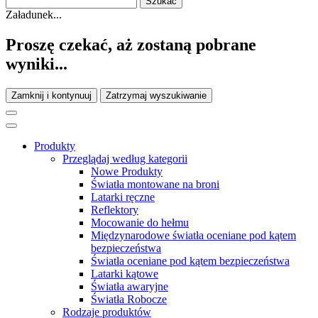
Załadunek...
Proszę czekać, aż zostaną pobrane
wyniki...
Zamknij i kontynuuj
Zatrzymaj wyszukiwanie
Produkty
Przeglądaj według kategorii
Nowe Produkty
Światła montowane na broni
Latarki ręczne
Reflektory
Mocowanie do hełmu
Międzynarodowe światła oceniane pod kątem
bezpieczeństwa
Światła oceniane pod kątem bezpieczeństwa
Latarki kątowe
Światła awaryjne
Światła Robocze
Rodzaje produktów