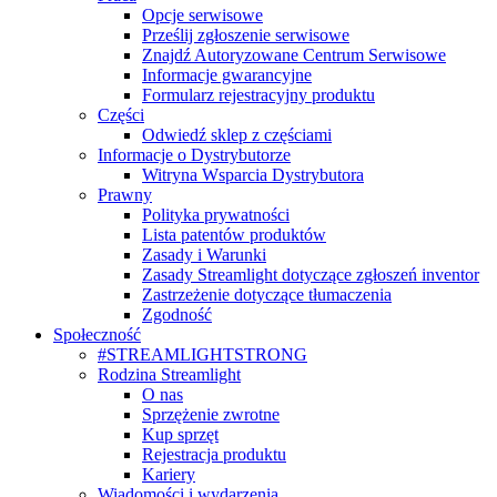
Opcje serwisowe
Prześlij zgłoszenie serwisowe
Znajdź Autoryzowane Centrum Serwisowe
Informacje gwarancyjne
Formularz rejestracyjny produktu
Części
Odwiedź sklep z częściami
Informacje o Dystrybutorze
Witryna Wsparcia Dystrybutora
Prawny
Polityka prywatności
Lista patentów produktów
Zasady i Warunki
Zasady Streamlight dotyczące zgłoszeń inventor
Zastrzeżenie dotyczące tłumaczenia
Zgodność
Społeczność
#STREAMLIGHTSTRONG
Rodzina Streamlight
O nas
Sprzężenie zwrotne
Kup sprzęt
Rejestracja produktu
Kariery
Wiadomości i wydarzenia