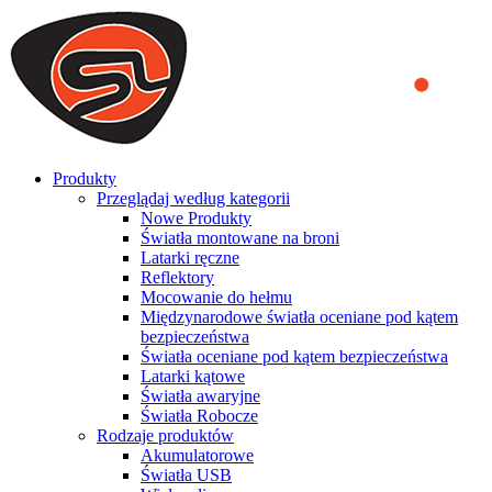
We use cookies to ensure that we provide you the best experience
on our website. By continuing to browse this website, you accept
that cookies are used to help us analyze how the website is used and
to offer you a better experience. To learn more or to find out how
you can disable cookies, you can access our
Privacy Policy
.
ACCEPT AND CLOSE
Produkty
Przeglądaj według kategorii
Nowe Produkty
Światła montowane na broni
Latarki ręczne
Reflektory
Mocowanie do hełmu
Międzynarodowe światła oceniane pod kątem
bezpieczeństwa
Światła oceniane pod kątem bezpieczeństwa
Latarki kątowe
Światła awaryjne
Światła Robocze
Rodzaje produktów
Akumulatorowe
Światła USB