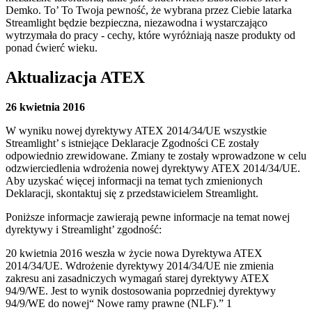
Demko. To’ To Twoja pewność, że wybrana przez Ciebie latarka
Streamlight będzie bezpieczna, niezawodna i wystarczająco
wytrzymała do pracy - cechy, które wyróżniają nasze produkty od
ponad ćwierć wieku.
Aktualizacja ATEX
26 kwietnia 2016
W wyniku nowej dyrektywy ATEX 2014/34/UE wszystkie
Streamlight’ s istniejące Deklaracje Zgodności CE zostały
odpowiednio zrewidowane. Zmiany te zostały wprowadzone w celu
odzwierciedlenia wdrożenia nowej dyrektywy ATEX 2014/34/UE.
Aby uzyskać więcej informacji na temat tych zmienionych
Deklaracji, skontaktuj się z przedstawicielem Streamlight.
Poniższe informacje zawierają pewne informacje na temat nowej
dyrektywy i Streamlight’ zgodność:
20 kwietnia 2016 weszła w życie nowa Dyrektywa ATEX
2014/34/UE. Wdrożenie dyrektywy 2014/34/UE nie zmienia
zakresu ani zasadniczych wymagań starej dyrektywy ATEX
94/9/WE. Jest to wynik dostosowania poprzedniej dyrektywy
94/9/WE do nowej“ Nowe ramy prawne (NLF).” 1