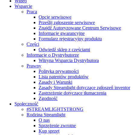
Wideo
Wsparcie
Praca
Opcje serwisowe
Prześlij zgłoszenie serwisowe
Znajdź Autoryzowane Centrum Serwisowe
Informacje gwarancyjne
Formularz rejestracyjny produktu
Części
Odwiedź sklep z częściami
Informacje o Dystrybutorze
Witryna Wsparcia Dystrybutora
Prawny
Polityka prywatności
Lista patentów produktów
Zasady i Warunki
Zasady Streamlight dotyczące zgłoszeń inventor
Zastrzeżenie dotyczące tłumaczenia
Zgodność
Społeczność
#STREAMLIGHTSTRONG
Rodzina Streamlight
O nas
Sprzężenie zwrotne
Kup sprzęt