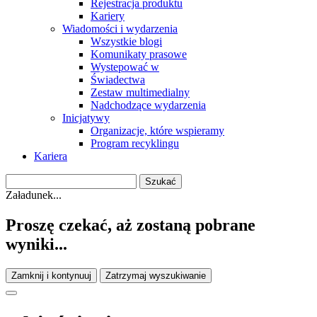
Rejestracja produktu
Kariery
Wiadomości i wydarzenia
Wszystkie blogi
Komunikaty prasowe
Wystepować w
Świadectwa
Zestaw multimedialny
Nadchodzące wydarzenia
Inicjatywy
Organizacje, które wspieramy
Program recyklingu
Kariera
Załadunek...
Proszę czekać, aż zostaną pobrane
wyniki...
Zamknij i kontynuuj
Zatrzymaj wyszukiwanie