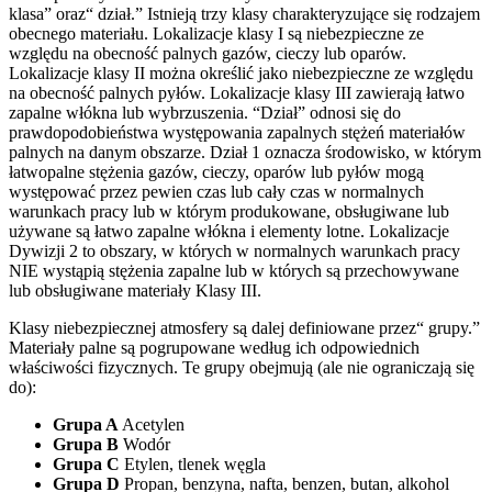
klasa” oraz“ dział.” Istnieją trzy klasy charakteryzujące się rodzajem
obecnego materiału. Lokalizacje klasy I są niebezpieczne ze
względu na obecność palnych gazów, cieczy lub oparów.
Lokalizacje klasy II można określić jako niebezpieczne ze względu
na obecność palnych pyłów. Lokalizacje klasy III zawierają łatwo
zapalne włókna lub wybrzuszenia. “Dział” odnosi się do
prawdopodobieństwa występowania zapalnych stężeń materiałów
palnych na danym obszarze. Dział 1 oznacza środowisko, w którym
łatwopalne stężenia gazów, cieczy, oparów lub pyłów mogą
występować przez pewien czas lub cały czas w normalnych
warunkach pracy lub w którym produkowane, obsługiwane lub
używane są łatwo zapalne włókna i elementy lotne. Lokalizacje
Dywizji 2 to obszary, w których w normalnych warunkach pracy
NIE wystąpią stężenia zapalne lub w których są przechowywane
lub obsługiwane materiały Klasy III.
Klasy niebezpiecznej atmosfery są dalej definiowane przez“ grupy.”
Materiały palne są pogrupowane według ich odpowiednich
właściwości fizycznych. Te grupy obejmują (ale nie ograniczają się
do):
Grupa A
Acetylen
Grupa B
Wodór
Grupa C
Etylen, tlenek węgla
Grupa D
Propan, benzyna, nafta, benzen, butan, alkohol