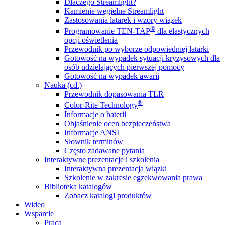
Dlaczego Streamlight?
Kamienie węgielne Streamlight
Zastosowania latarek i wzory wiązek
®
Programowanie TEN-TAP
dla elastycznych
opcji oświetlenia
Przewodnik po wyborze odpowiedniej latarki
Gotowość na wypadek sytuacji kryzysowych dla
osób udzielających pierwszej pomocy
Gotowość na wypadek awarii
Nauka (cd.)
Przewodnik dopasowania TLR
®
Color-Rite Technology
Informacje o baterii
Objaśnienie ocen bezpieczeństwa
Informacje ANSI
Słownik terminów
Często zadawane pytania
Interaktywne prezentacje i szkolenia
Interaktywna prezentacja wiązki
Szkolenie w zakresie egzekwowania prawa
Biblioteka katalogów
Zobacz katalogi produktów
Wideo
Wsparcie
Praca