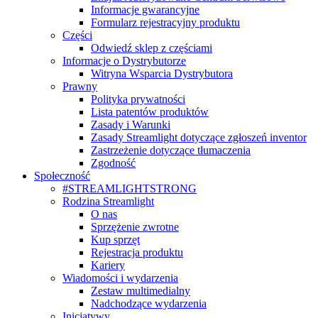
Informacje gwarancyjne
Formularz rejestracyjny produktu
Części
Odwiedź sklep z częściami
Informacje o Dystrybutorze
Witryna Wsparcia Dystrybutora
Prawny
Polityka prywatności
Lista patentów produktów
Zasady i Warunki
Zasady Streamlight dotyczące zgłoszeń inventor
Zastrzeżenie dotyczące tłumaczenia
Zgodność
Społeczność
#STREAMLIGHTSTRONG
Rodzina Streamlight
O nas
Sprzężenie zwrotne
Kup sprzęt
Rejestracja produktu
Kariery
Wiadomości i wydarzenia
Zestaw multimedialny
Nadchodzące wydarzenia
Inicjatywy