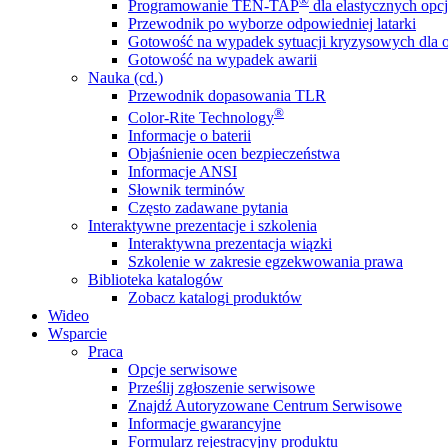
®
Programowanie TEN-TAP
dla elastycznych opcj
Przewodnik po wyborze odpowiedniej latarki
Gotowość na wypadek sytuacji kryzysowych dla o
Gotowość na wypadek awarii
Nauka (cd.)
Przewodnik dopasowania TLR
®
Color-Rite Technology
Informacje o baterii
Objaśnienie ocen bezpieczeństwa
Informacje ANSI
Słownik terminów
Często zadawane pytania
Interaktywne prezentacje i szkolenia
Interaktywna prezentacja wiązki
Szkolenie w zakresie egzekwowania prawa
Biblioteka katalogów
Zobacz katalogi produktów
Wideo
Wsparcie
Praca
Opcje serwisowe
Prześlij zgłoszenie serwisowe
Znajdź Autoryzowane Centrum Serwisowe
Informacje gwarancyjne
Formularz rejestracyjny produktu