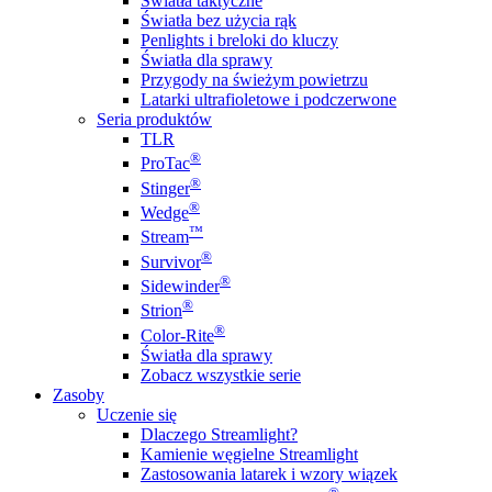
Światła taktyczne
Światła bez użycia rąk
Penlights i breloki do kluczy
Światła dla sprawy
Przygody na świeżym powietrzu
Latarki ultrafioletowe i podczerwone
Seria produktów
TLR
®
ProTac
®
Stinger
®
Wedge
™
Stream
®
Survivor
®
Sidewinder
®
Strion
®
Color-Rite
Światła dla sprawy
Zobacz wszystkie serie
Zasoby
Uczenie się
Dlaczego Streamlight?
Kamienie węgielne Streamlight
Zastosowania latarek i wzory wiązek