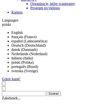
Organizacje, które wspieramy
Program recyklingu
Kariera
Languages
polski
English
français (France)
español (Latinoamérica)
Deutsch (Deutschland)
dansk (Danmark)
Nederlands (Nederland)
italiano (Italia)
polski (Polska)
português (Brasil)
svenska (Sverige)
Gdzie kupić
Załadunek...