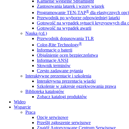
Kamienie węgielne Streamlight
Zastosowania latarek i wzory wiązek
®
Programowanie TEN-TAP
dla elastycznych opcj
Przewodnik po wyborze odpowiedniej latarki
Gotowość na wypadek sytuacji kryzysowych dla o
Gotowość na wypadek awarii
Nauka (cd.)
Przewodnik dopasowania TLR
®
Color-Rite Technology
Informacje o baterii
Objaśnienie ocen bezpieczeństwa
Informacje ANSI
Słownik terminów
Często zadawane pytania
Interaktywne prezentacje i szkolenia
Interaktywna prezentacja wiązki
Szkolenie w zakresie egzekwowania prawa
Biblioteka katalogów
Zobacz katalogi produktów
Wideo
Wsparcie
Praca
Opcje serwisowe
Prześlij zgłoszenie serwisowe
Znajdź Autoryzowane Centrum Serwisowe