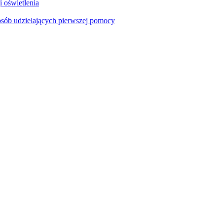
i oświetlenia
sób udzielających pierwszej pomocy