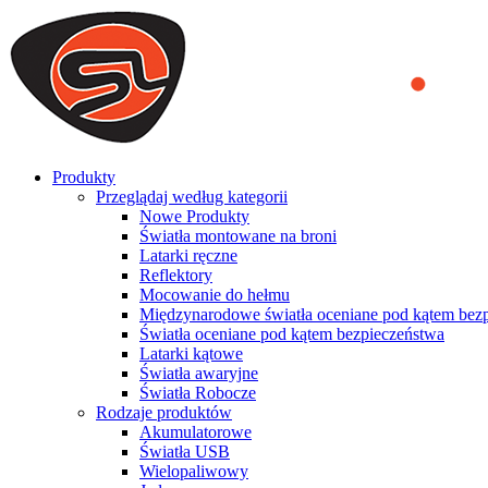
We use cookies to ensure that we provide you the best experience on o
you a better experience. To learn more or to find out how you can di
ACCEPT AND CLOSE
Produkty
Przeglądaj według kategorii
Nowe Produkty
Światła montowane na broni
Latarki ręczne
Reflektory
Mocowanie do hełmu
Międzynarodowe światła oceniane pod kątem bez
Światła oceniane pod kątem bezpieczeństwa
Latarki kątowe
Światła awaryjne
Światła Robocze
Rodzaje produktów
Akumulatorowe
Światła USB
Wielopaliwowy