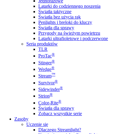
Jednorazowe
Latarki do codziennego noszenia
Światła taktyczne
Światła bez użycia rąk
Penlights i breloki do kluczy
Światła dla sprawy
Przygody na świeżym powietrzu
Latarki ultrafioletowe i podczerwone
Seria produktów
TLR
®
ProTac
®
Stinger
®
Wedge
™
Stream
®
Survivor
®
Sidewinder
®
Strion
®
Color-Rite
Światła dla sprawy
Zobacz wszystkie serie
Zasoby
Uczenie się
Dlaczego Streamlight?