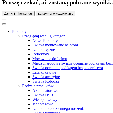
Proszę czekać, aż zostaną pobrane wyniki..
Zamknij i kontynuuj
Zatrzymaj wyszukiwanie
Produkty
Przeglądaj według kategorii
Nowe Produkty
Światła montowane na broni
Latarki ręczne
Reflektory
Mocowanie do hełmu
Międzynarodowe światła oceniane pod kątem bez
Światła oceniane pod kątem bezpieczeństwa
Latarki kątowe
Światła awaryjne
Światła Robocze
Rodzaje produktów
Akumulatorowe
Światła USB
Wielopaliwowy
Jednorazowe
Latarki do codziennego noszenia