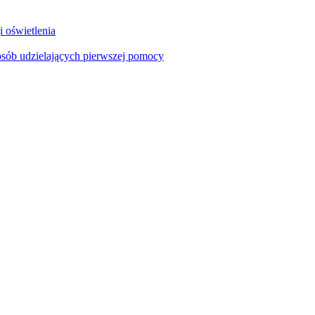
i oświetlenia
sób udzielających pierwszej pomocy