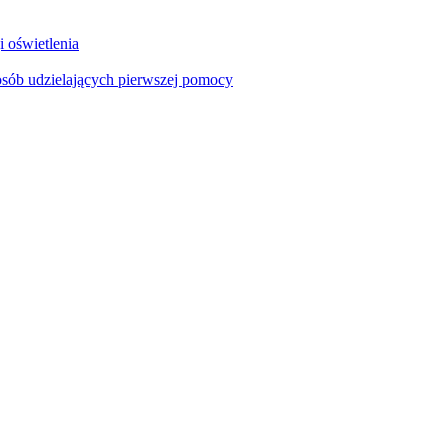
i oświetlenia
sób udzielających pierwszej pomocy