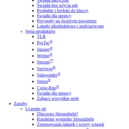
Światła taktyczne
Światła bez użycia rąk
Penlights i breloki do kluczy
Światła dla sprawy
Przygody na świeżym powietrzu
Latarki ultrafioletowe i podczerwone
Seria produktów
TLR
®
ProTac
®
Stinger
®
Wedge
™
Stream
®
Survivor
®
Sidewinder
®
Strion
®
Color-Rite
Światła dla sprawy
Zobacz wszystkie serie
Zasoby
Uczenie się
Dlaczego Streamlight?
Kamienie węgielne Streamlight
Zastosowania latarek i wzory wiązek