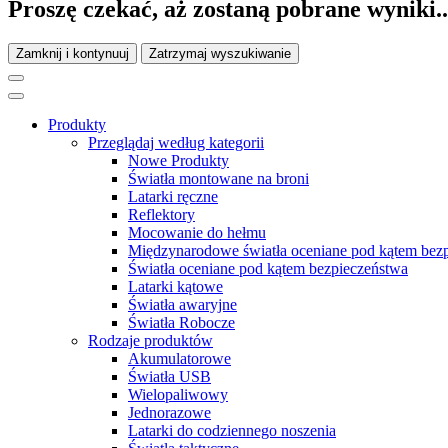
Proszę czekać, aż zostaną pobrane wyniki..
Zamknij i kontynuuj
Zatrzymaj wyszukiwanie
Produkty
Przeglądaj według kategorii
Nowe Produkty
Światła montowane na broni
Latarki ręczne
Reflektory
Mocowanie do hełmu
Międzynarodowe światła oceniane pod kątem bez
Światła oceniane pod kątem bezpieczeństwa
Latarki kątowe
Światła awaryjne
Światła Robocze
Rodzaje produktów
Akumulatorowe
Światła USB
Wielopaliwowy
Jednorazowe
Latarki do codziennego noszenia