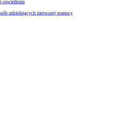
i oświetlenia
sób udzielających pierwszej pomocy