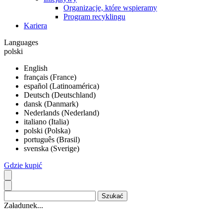
Organizacje, które wspieramy
Program recyklingu
Kariera
Languages
polski
English
français (France)
español (Latinoamérica)
Deutsch (Deutschland)
dansk (Danmark)
Nederlands (Nederland)
italiano (Italia)
polski (Polska)
português (Brasil)
svenska (Sverige)
Gdzie kupić
Załadunek...