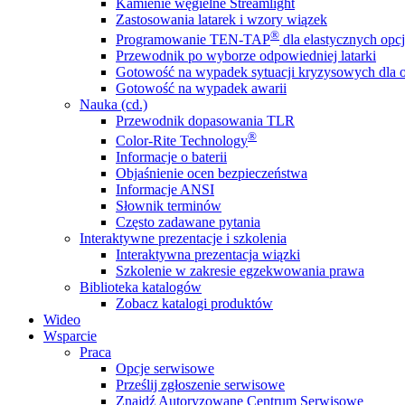
Kamienie węgielne Streamlight
Zastosowania latarek i wzory wiązek
®
Programowanie TEN-TAP
dla elastycznych opcj
Przewodnik po wyborze odpowiedniej latarki
Gotowość na wypadek sytuacji kryzysowych dla o
Gotowość na wypadek awarii
Nauka (cd.)
Przewodnik dopasowania TLR
®
Color-Rite Technology
Informacje o baterii
Objaśnienie ocen bezpieczeństwa
Informacje ANSI
Słownik terminów
Często zadawane pytania
Interaktywne prezentacje i szkolenia
Interaktywna prezentacja wiązki
Szkolenie w zakresie egzekwowania prawa
Biblioteka katalogów
Zobacz katalogi produktów
Wideo
Wsparcie
Praca
Opcje serwisowe
Prześlij zgłoszenie serwisowe
Znajdź Autoryzowane Centrum Serwisowe