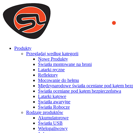
We use cookies to ensure that we provide you the best experience on o
you a better experience. To learn more or to find out how you can di
ACCEPT AND CLOSE
Produkty
Przeglądaj według kategorii
Nowe Produkty
Światła montowane na broni
Latarki ręczne
Reflektory
Mocowanie do hełmu
Międzynarodowe światła oceniane pod kątem bez
Światła oceniane pod kątem bezpieczeństwa
Latarki kątowe
Światła awaryjne
Światła Robocze
Rodzaje produktów
Akumulatorowe
Światła USB
Wielopaliwowy