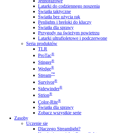
Jednorazowe
Latarki do codziennego noszenia
Światła taktyczne
Światła bez użycia rąk
Penlights i breloki do kluczy
Światła dla sprawy
Przygody na świeżym powietrzu
Latarki ultrafioletowe i podczerwone
Seria produktów
TLR
®
ProTac
®
Stinger
®
Wedge
™
Stream
®
Survivor
®
Sidewinder
®
Strion
®
Color-Rite
Światła dla sprawy
Zobacz wszystkie serie
Zasoby
Uczenie się
Dlaczego Streamlight?