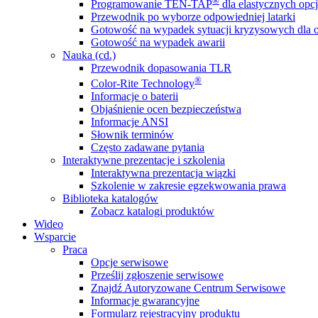
®
Programowanie TEN-TAP
dla elastycznych opcj
Przewodnik po wyborze odpowiedniej latarki
Gotowość na wypadek sytuacji kryzysowych dla o
Gotowość na wypadek awarii
Nauka (cd.)
Przewodnik dopasowania TLR
®
Color-Rite Technology
Informacje o baterii
Objaśnienie ocen bezpieczeństwa
Informacje ANSI
Słownik terminów
Często zadawane pytania
Interaktywne prezentacje i szkolenia
Interaktywna prezentacja wiązki
Szkolenie w zakresie egzekwowania prawa
Biblioteka katalogów
Zobacz katalogi produktów
Wideo
Wsparcie
Praca
Opcje serwisowe
Prześlij zgłoszenie serwisowe
Znajdź Autoryzowane Centrum Serwisowe
Informacje gwarancyjne
Formularz rejestracyjny produktu