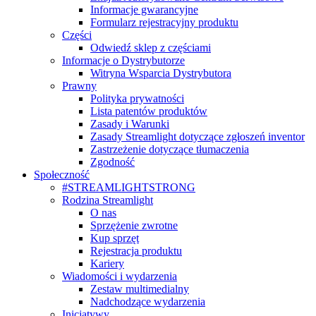
Informacje gwarancyjne
Formularz rejestracyjny produktu
Części
Odwiedź sklep z częściami
Informacje o Dystrybutorze
Witryna Wsparcia Dystrybutora
Prawny
Polityka prywatności
Lista patentów produktów
Zasady i Warunki
Zasady Streamlight dotyczące zgłoszeń inventor
Zastrzeżenie dotyczące tłumaczenia
Zgodność
Społeczność
#STREAMLIGHTSTRONG
Rodzina Streamlight
O nas
Sprzężenie zwrotne
Kup sprzęt
Rejestracja produktu
Kariery
Wiadomości i wydarzenia
Zestaw multimedialny
Nadchodzące wydarzenia
Inicjatywy