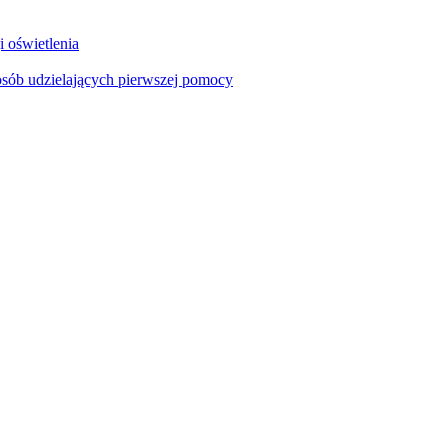
i oświetlenia
sób udzielających pierwszej pomocy