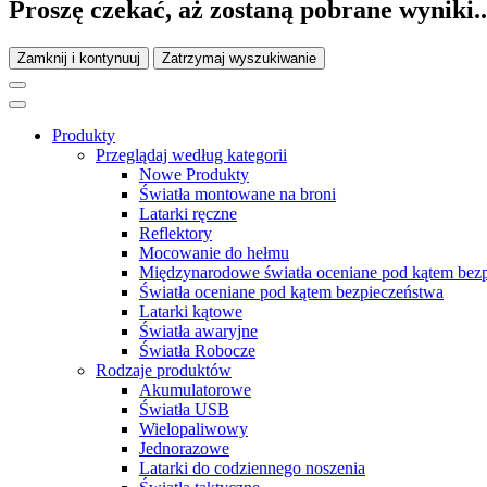
Proszę czekać, aż zostaną pobrane wyniki..
Zamknij i kontynuuj
Zatrzymaj wyszukiwanie
Produkty
Przeglądaj według kategorii
Nowe Produkty
Światła montowane na broni
Latarki ręczne
Reflektory
Mocowanie do hełmu
Międzynarodowe światła oceniane pod kątem bez
Światła oceniane pod kątem bezpieczeństwa
Latarki kątowe
Światła awaryjne
Światła Robocze
Rodzaje produktów
Akumulatorowe
Światła USB
Wielopaliwowy
Jednorazowe
Latarki do codziennego noszenia