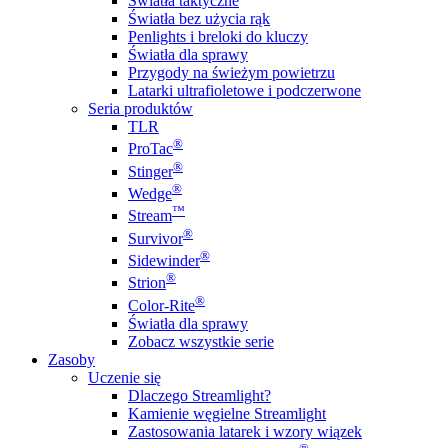
Światła taktyczne
Światła bez użycia rąk
Penlights i breloki do kluczy
Światła dla sprawy
Przygody na świeżym powietrzu
Latarki ultrafioletowe i podczerwone
Seria produktów
TLR
®
ProTac
®
Stinger
®
Wedge
™
Stream
®
Survivor
®
Sidewinder
®
Strion
®
Color-Rite
Światła dla sprawy
Zobacz wszystkie serie
Zasoby
Uczenie się
Dlaczego Streamlight?
Kamienie węgielne Streamlight
Zastosowania latarek i wzory wiązek