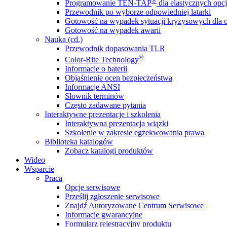
®
Programowanie TEN-TAP
dla elastycznych opcj
Przewodnik po wyborze odpowiedniej latarki
Gotowość na wypadek sytuacji kryzysowych dla o
Gotowość na wypadek awarii
Nauka (cd.)
Przewodnik dopasowania TLR
®
Color-Rite Technology
Informacje o baterii
Objaśnienie ocen bezpieczeństwa
Informacje ANSI
Słownik terminów
Często zadawane pytania
Interaktywne prezentacje i szkolenia
Interaktywna prezentacja wiązki
Szkolenie w zakresie egzekwowania prawa
Biblioteka katalogów
Zobacz katalogi produktów
Wideo
Wsparcie
Praca
Opcje serwisowe
Prześlij zgłoszenie serwisowe
Znajdź Autoryzowane Centrum Serwisowe
Informacje gwarancyjne
Formularz rejestracyjny produktu