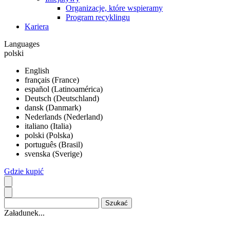
Organizacje, które wspieramy
Program recyklingu
Kariera
Languages
polski
English
français (France)
español (Latinoamérica)
Deutsch (Deutschland)
dansk (Danmark)
Nederlands (Nederland)
italiano (Italia)
polski (Polska)
português (Brasil)
svenska (Sverige)
Gdzie kupić
Załadunek...