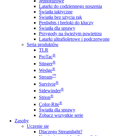
Jednorazowe
Latarki do codziennego noszenia
Światła taktyczne
Światła bez użycia rąk
Penlights i breloki do kluczy
Światła dla sprawy
Przygody na świeżym powietrzu
Latarki ultrafioletowe i podczerwone
Seria produktów
TLR
®
ProTac
®
Stinger
®
Wedge
™
Stream
®
Survivor
®
Sidewinder
®
Strion
®
Color-Rite
Światła dla sprawy
Zobacz wszystkie serie
Zasoby
Uczenie się
Dlaczego Streamlight?