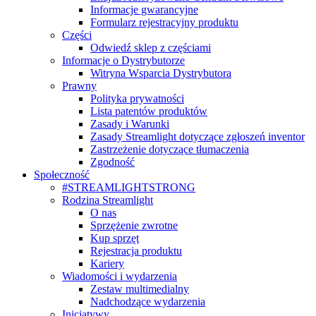
Informacje gwarancyjne
Formularz rejestracyjny produktu
Części
Odwiedź sklep z częściami
Informacje o Dystrybutorze
Witryna Wsparcia Dystrybutora
Prawny
Polityka prywatności
Lista patentów produktów
Zasady i Warunki
Zasady Streamlight dotyczące zgłoszeń inventor
Zastrzeżenie dotyczące tłumaczenia
Zgodność
Społeczność
#STREAMLIGHTSTRONG
Rodzina Streamlight
O nas
Sprzężenie zwrotne
Kup sprzęt
Rejestracja produktu
Kariery
Wiadomości i wydarzenia
Zestaw multimedialny
Nadchodzące wydarzenia
Inicjatywy