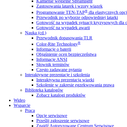
Kamienie węgielne Streamlight
Zastosowania latarek i wzory wiązek
®
Programowanie TEN-TAP
dla elastycznych opcj
Przewodnik po wyborze odpowiedniej latarki
Gotowość na wypadek sytuacji kryzysowych dla o
Gotowość na wypadek awarii
Nauka (cd.)
Przewodnik dopasowania TLR
®
Color-Rite Technology
Informacje o baterii
Objaśnienie ocen bezpieczeństwa
Informacje ANSI
Słownik terminów
Często zadawane pytania
Interaktywne prezentacje i szkolenia
Interaktywna prezentacja wiązki
Szkolenie w zakresie egzekwowania prawa
Biblioteka katalogów
Zobacz katalogi produktów
Wideo
Wsparcie
Praca
Opcje serwisowe
Prześlij zgłoszenie serwisowe
Znajdź Autoryzowane Centrum Serwisowe