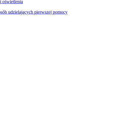
i oświetlenia
sób udzielających pierwszej pomocy