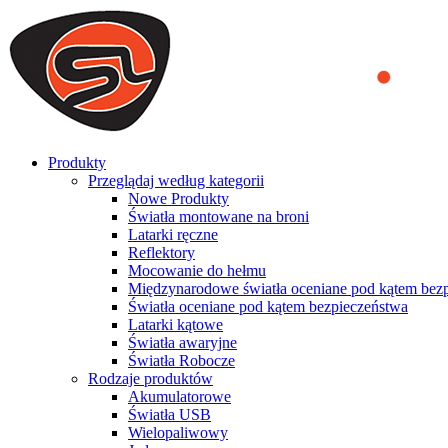
We use cookies to ensure that we provide you the best experience on o
you a better experience. To learn more or to find out how you can di
ACCEPT AND CLOSE
Produkty
Przeglądaj według kategorii
Nowe Produkty
Światła montowane na broni
Latarki ręczne
Reflektory
Mocowanie do hełmu
Międzynarodowe światła oceniane pod kątem bez
Światła oceniane pod kątem bezpieczeństwa
Latarki kątowe
Światła awaryjne
Światła Robocze
Rodzaje produktów
Akumulatorowe
Światła USB
Wielopaliwowy