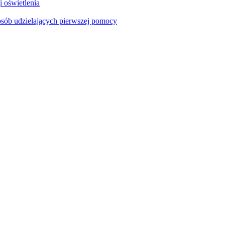
i oświetlenia
sób udzielających pierwszej pomocy