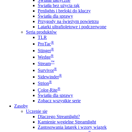
Światła taktyczne
Światła bez użycia rąk
Penlights i breloki do kluczy
Światła dla sprawy
Przygody na świeżym powietrzu
Latarki ultrafioletowe i podczerwone
Seria produktów
TLR
®
ProTac
®
Stinger
®
Wedge
™
Stream
®
Survivor
®
Sidewinder
®
Strion
®
Color-Rite
Światła dla sprawy
Zobacz wszystkie serie
Zasoby
Uczenie się
Dlaczego Streamlight?
Kamienie węgielne Streamlight
Zastosowania latarek i wzory wiązek