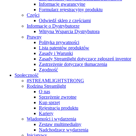
Informacje gwarancyjne
Formularz rejestracyjny produktu
Części
Odwiedź sklep z częściami
Informacje o Dystrybutorze
Witryna Wsparcia Dystrybutora
Prawny
Polityka prywatności
Lista patentów produktów
Zasady i Warunki
Zasady Streamlight dotyczące zgłoszeń inventor
Zastrzeżenie dotyczące tłumaczenia
Zgodność
Społeczność
#STREAMLIGHTSTRONG
Rodzina Streamlight
O nas
Sprzężenie zwrotne
Kup sprzęt
Rejestracja produktu
Kariery
Wiadomości i wydarzenia
Zestaw multimedialny
Nadchodzące wydarzenia
Inicjatywy