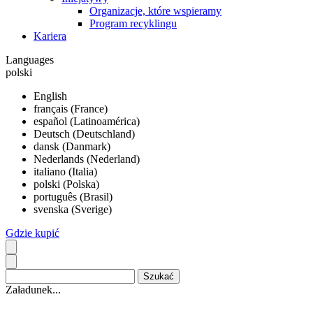
Organizacje, które wspieramy
Program recyklingu
Kariera
Languages
polski
English
français (France)
español (Latinoamérica)
Deutsch (Deutschland)
dansk (Danmark)
Nederlands (Nederland)
italiano (Italia)
polski (Polska)
português (Brasil)
svenska (Sverige)
Gdzie kupić
Załadunek...