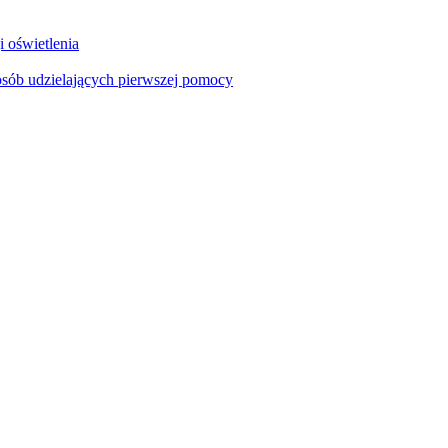
i oświetlenia
sób udzielających pierwszej pomocy