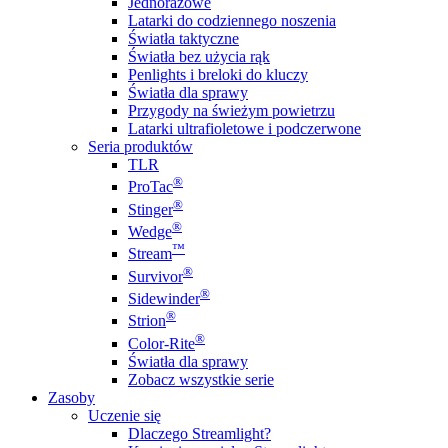
Jednorazowe
Latarki do codziennego noszenia
Światła taktyczne
Światła bez użycia rąk
Penlights i breloki do kluczy
Światła dla sprawy
Przygody na świeżym powietrzu
Latarki ultrafioletowe i podczerwone
Seria produktów
TLR
®
ProTac
®
Stinger
®
Wedge
™
Stream
®
Survivor
®
Sidewinder
®
Strion
®
Color-Rite
Światła dla sprawy
Zobacz wszystkie serie
Zasoby
Uczenie się
Dlaczego Streamlight?