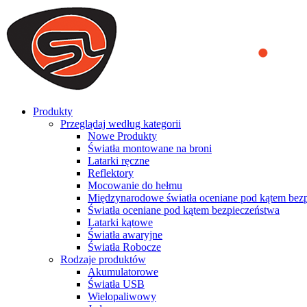
We use cookies to ensure that we provide you the best experience on o
you a better experience. To learn more or to find out how you can di
ACCEPT AND CLOSE
Produkty
Przeglądaj według kategorii
Nowe Produkty
Światła montowane na broni
Latarki ręczne
Reflektory
Mocowanie do hełmu
Międzynarodowe światła oceniane pod kątem bez
Światła oceniane pod kątem bezpieczeństwa
Latarki kątowe
Światła awaryjne
Światła Robocze
Rodzaje produktów
Akumulatorowe
Światła USB
Wielopaliwowy