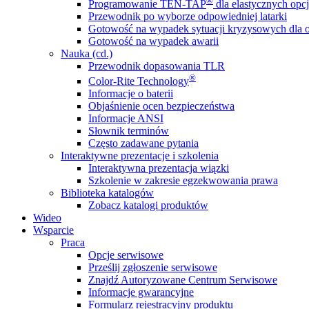
®
Programowanie TEN-TAP
dla elastycznych opcj
Przewodnik po wyborze odpowiedniej latarki
Gotowość na wypadek sytuacji kryzysowych dla o
Gotowość na wypadek awarii
Nauka (cd.)
Przewodnik dopasowania TLR
®
Color-Rite Technology
Informacje o baterii
Objaśnienie ocen bezpieczeństwa
Informacje ANSI
Słownik terminów
Często zadawane pytania
Interaktywne prezentacje i szkolenia
Interaktywna prezentacja wiązki
Szkolenie w zakresie egzekwowania prawa
Biblioteka katalogów
Zobacz katalogi produktów
Wideo
Wsparcie
Praca
Opcje serwisowe
Prześlij zgłoszenie serwisowe
Znajdź Autoryzowane Centrum Serwisowe
Informacje gwarancyjne
Formularz rejestracyjny produktu