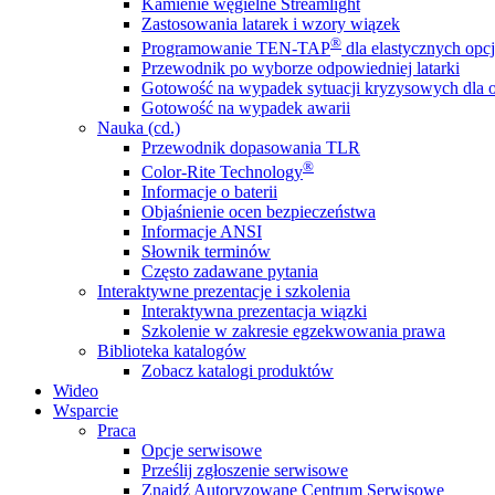
Kamienie węgielne Streamlight
Zastosowania latarek i wzory wiązek
®
Programowanie TEN-TAP
dla elastycznych opcj
Przewodnik po wyborze odpowiedniej latarki
Gotowość na wypadek sytuacji kryzysowych dla o
Gotowość na wypadek awarii
Nauka (cd.)
Przewodnik dopasowania TLR
®
Color-Rite Technology
Informacje o baterii
Objaśnienie ocen bezpieczeństwa
Informacje ANSI
Słownik terminów
Często zadawane pytania
Interaktywne prezentacje i szkolenia
Interaktywna prezentacja wiązki
Szkolenie w zakresie egzekwowania prawa
Biblioteka katalogów
Zobacz katalogi produktów
Wideo
Wsparcie
Praca
Opcje serwisowe
Prześlij zgłoszenie serwisowe
Znajdź Autoryzowane Centrum Serwisowe