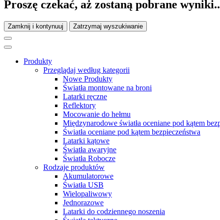
Proszę czekać, aż zostaną pobrane wyniki..
Zamknij i kontynuuj
Zatrzymaj wyszukiwanie
Produkty
Przeglądaj według kategorii
Nowe Produkty
Światła montowane na broni
Latarki ręczne
Reflektory
Mocowanie do hełmu
Międzynarodowe światła oceniane pod kątem bez
Światła oceniane pod kątem bezpieczeństwa
Latarki kątowe
Światła awaryjne
Światła Robocze
Rodzaje produktów
Akumulatorowe
Światła USB
Wielopaliwowy
Jednorazowe
Latarki do codziennego noszenia