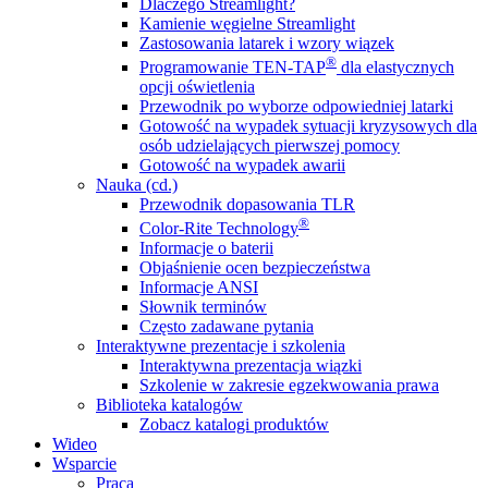
Dlaczego Streamlight?
Kamienie węgielne Streamlight
Zastosowania latarek i wzory wiązek
®
Programowanie TEN-TAP
dla elastycznych
opcji oświetlenia
Przewodnik po wyborze odpowiedniej latarki
Gotowość na wypadek sytuacji kryzysowych dla
osób udzielających pierwszej pomocy
Gotowość na wypadek awarii
Nauka (cd.)
Przewodnik dopasowania TLR
®
Color-Rite Technology
Informacje o baterii
Objaśnienie ocen bezpieczeństwa
Informacje ANSI
Słownik terminów
Często zadawane pytania
Interaktywne prezentacje i szkolenia
Interaktywna prezentacja wiązki
Szkolenie w zakresie egzekwowania prawa
Biblioteka katalogów
Zobacz katalogi produktów
Wideo
Wsparcie
Praca