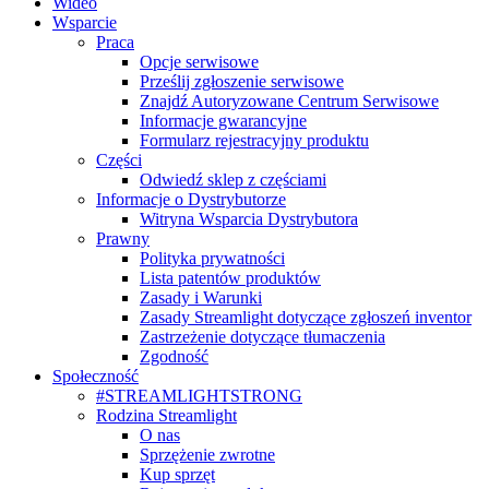
Wideo
Wsparcie
Praca
Opcje serwisowe
Prześlij zgłoszenie serwisowe
Znajdź Autoryzowane Centrum Serwisowe
Informacje gwarancyjne
Formularz rejestracyjny produktu
Części
Odwiedź sklep z częściami
Informacje o Dystrybutorze
Witryna Wsparcia Dystrybutora
Prawny
Polityka prywatności
Lista patentów produktów
Zasady i Warunki
Zasady Streamlight dotyczące zgłoszeń inventor
Zastrzeżenie dotyczące tłumaczenia
Zgodność
Społeczność
#STREAMLIGHTSTRONG
Rodzina Streamlight
O nas
Sprzężenie zwrotne
Kup sprzęt