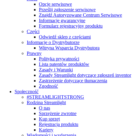
Opcje serwisowe
Prześlij zgłoszenie serwisowe
Znajdź Autoryzowane Centrum Serwisowe
Informacje gwarancyjne
Formularz rejestracyjny produktu
Części
Odwiedź sklep z częściami
Informacje o Dystrybutorze
Witryna Wsparcia Dystrybutora
Prawny
Polityka prywatności
Lista patentów produktów
Zasady i Warunki
Zasady Streamlight dotyczące zgłoszeń inventor
Zastrzeżenie dotyczące tłumaczenia
Zgodność
Społeczność
#STREAMLIGHTSTRONG
Rodzina Streamlight
O nas
Sprzężenie zwrotne
Kup sprzęt
Rejestracja produktu
Kariery
Wiadomości i wydarzenia