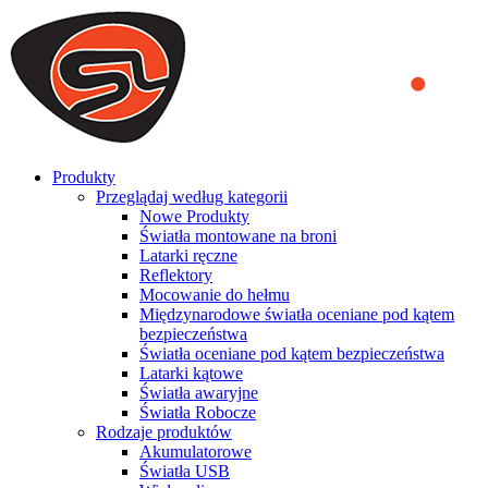
We use cookies to ensure that we provide you the best experience
on our website. By continuing to browse this website, you accept
that cookies are used to help us analyze how the website is used and
to offer you a better experience. To learn more or to find out how
you can disable cookies, you can access our
Privacy Policy
.
ACCEPT AND CLOSE
Produkty
Przeglądaj według kategorii
Nowe Produkty
Światła montowane na broni
Latarki ręczne
Reflektory
Mocowanie do hełmu
Międzynarodowe światła oceniane pod kątem
bezpieczeństwa
Światła oceniane pod kątem bezpieczeństwa
Latarki kątowe
Światła awaryjne
Światła Robocze
Rodzaje produktów
Akumulatorowe
Światła USB