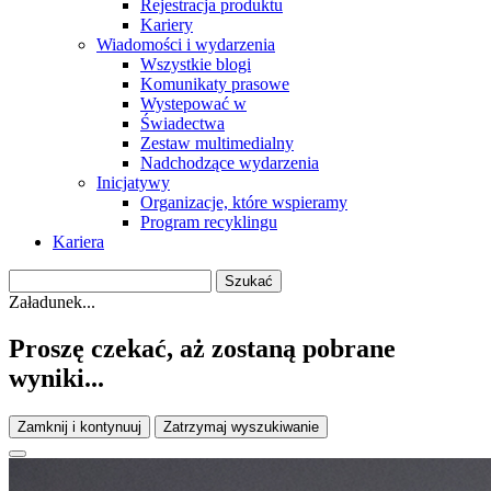
Rejestracja produktu
Kariery
Wiadomości i wydarzenia
Wszystkie blogi
Komunikaty prasowe
Wystepować w
Świadectwa
Zestaw multimedialny
Nadchodzące wydarzenia
Inicjatywy
Organizacje, które wspieramy
Program recyklingu
Kariera
Załadunek...
Proszę czekać, aż zostaną pobrane
wyniki...
Zamknij i kontynuuj
Zatrzymaj wyszukiwanie