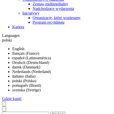
Zestaw multimedialny
Nadchodzące wydarzenia
Inicjatywy
Organizacje, które wspieramy
Program recyklingu
Kariera
Languages
polski
English
français (France)
español (Latinoamérica)
Deutsch (Deutschland)
dansk (Danmark)
Nederlands (Nederland)
italiano (Italia)
polski (Polska)
português (Brasil)
svenska (Sverige)
Gdzie kupić