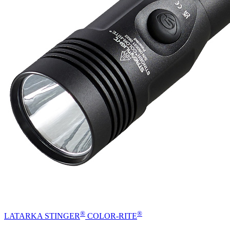
®
®
LATARKA STINGER
COLOR-RITE