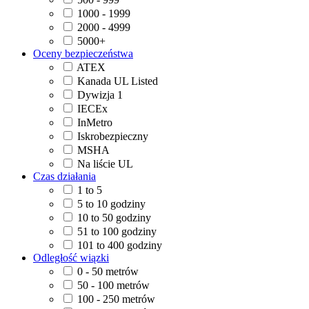
1000 - 1999
2000 - 4999
5000+
Oceny bezpieczeństwa
ATEX
Kanada UL Listed
Dywizja 1
IECEx
InMetro
Iskrobezpieczny
MSHA
Na liście UL
Czas działania
1 to 5
5 to 10 godziny
10 to 50 godziny
51 to 100 godziny
101 to 400 godziny
Odległość wiązki
0 - 50 metrów
50 - 100 metrów
100 - 250 metrów