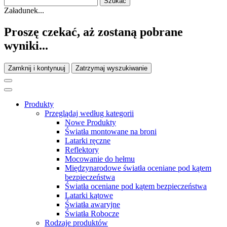
Załadunek...
Proszę czekać, aż zostaną pobrane
wyniki...
Zamknij i kontynuuj
Zatrzymaj wyszukiwanie
Produkty
Przeglądaj według kategorii
Nowe Produkty
Światła montowane na broni
Latarki ręczne
Reflektory
Mocowanie do hełmu
Międzynarodowe światła oceniane pod kątem
bezpieczeństwa
Światła oceniane pod kątem bezpieczeństwa
Latarki kątowe
Światła awaryjne
Światła Robocze
Rodzaje produktów