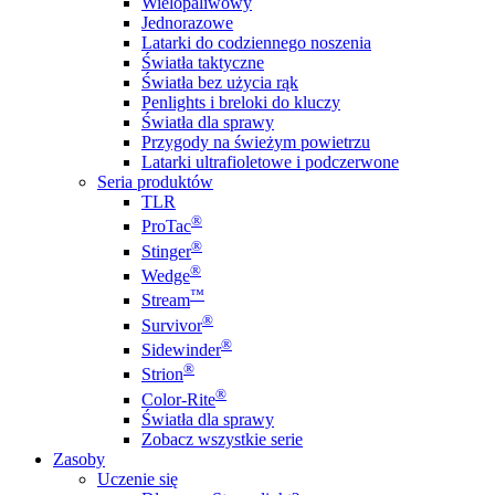
Wielopaliwowy
Jednorazowe
Latarki do codziennego noszenia
Światła taktyczne
Światła bez użycia rąk
Penlights i breloki do kluczy
Światła dla sprawy
Przygody na świeżym powietrzu
Latarki ultrafioletowe i podczerwone
Seria produktów
TLR
®
ProTac
®
Stinger
®
Wedge
™
Stream
®
Survivor
®
Sidewinder
®
Strion
®
Color-Rite
Światła dla sprawy
Zobacz wszystkie serie
Zasoby
Uczenie się