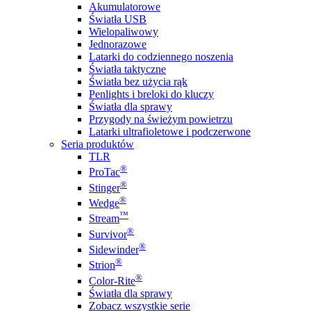
Akumulatorowe
Światła USB
Wielopaliwowy
Jednorazowe
Latarki do codziennego noszenia
Światła taktyczne
Światła bez użycia rąk
Penlights i breloki do kluczy
Światła dla sprawy
Przygody na świeżym powietrzu
Latarki ultrafioletowe i podczerwone
Seria produktów
TLR
®
ProTac
®
Stinger
®
Wedge
™
Stream
®
Survivor
®
Sidewinder
®
Strion
®
Color-Rite
Światła dla sprawy
Zobacz wszystkie serie