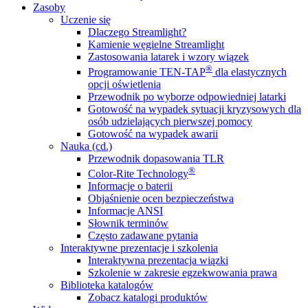
Zasoby
Uczenie się
Dlaczego Streamlight?
Kamienie węgielne Streamlight
Zastosowania latarek i wzory wiązek
®
Programowanie TEN-TAP
dla elastycznych
opcji oświetlenia
Przewodnik po wyborze odpowiedniej latarki
Gotowość na wypadek sytuacji kryzysowych dla
osób udzielających pierwszej pomocy
Gotowość na wypadek awarii
Nauka (cd.)
Przewodnik dopasowania TLR
®
Color-Rite Technology
Informacje o baterii
Objaśnienie ocen bezpieczeństwa
Informacje ANSI
Słownik terminów
Często zadawane pytania
Interaktywne prezentacje i szkolenia
Interaktywna prezentacja wiązki
Szkolenie w zakresie egzekwowania prawa
Biblioteka katalogów
Zobacz katalogi produktów