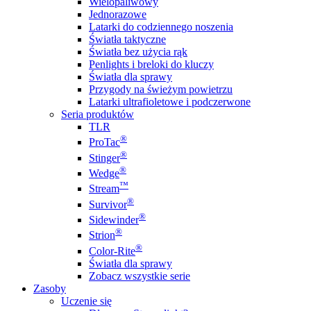
Wielopaliwowy
Jednorazowe
Latarki do codziennego noszenia
Światła taktyczne
Światła bez użycia rąk
Penlights i breloki do kluczy
Światła dla sprawy
Przygody na świeżym powietrzu
Latarki ultrafioletowe i podczerwone
Seria produktów
TLR
®
ProTac
®
Stinger
®
Wedge
™
Stream
®
Survivor
®
Sidewinder
®
Strion
®
Color-Rite
Światła dla sprawy
Zobacz wszystkie serie
Zasoby
Uczenie się