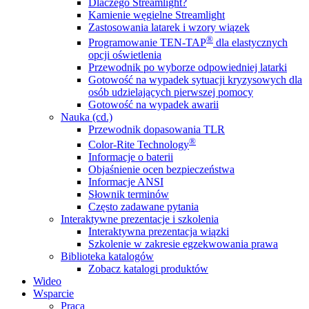
Dlaczego Streamlight?
Kamienie węgielne Streamlight
Zastosowania latarek i wzory wiązek
®
Programowanie TEN-TAP
dla elastycznych
opcji oświetlenia
Przewodnik po wyborze odpowiedniej latarki
Gotowość na wypadek sytuacji kryzysowych dla
osób udzielających pierwszej pomocy
Gotowość na wypadek awarii
Nauka (cd.)
Przewodnik dopasowania TLR
®
Color-Rite Technology
Informacje o baterii
Objaśnienie ocen bezpieczeństwa
Informacje ANSI
Słownik terminów
Często zadawane pytania
Interaktywne prezentacje i szkolenia
Interaktywna prezentacja wiązki
Szkolenie w zakresie egzekwowania prawa
Biblioteka katalogów
Zobacz katalogi produktów
Wideo
Wsparcie
Praca