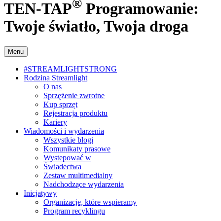
®
TEN-TAP
Programowanie:
Twoje światło, Twoja droga
Menu
#STREAMLIGHTSTRONG
Rodzina Streamlight
O nas
Sprzężenie zwrotne
Kup sprzęt
Rejestracja produktu
Kariery
Wiadomości i wydarzenia
Wszystkie blogi
Komunikaty prasowe
Wystepować w
Świadectwa
Zestaw multimedialny
Nadchodzące wydarzenia
Inicjatywy
Organizacje, które wspieramy
Program recyklingu