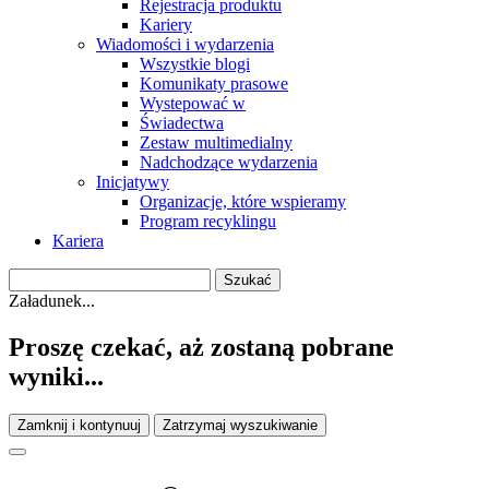
Rejestracja produktu
Kariery
Wiadomości i wydarzenia
Wszystkie blogi
Komunikaty prasowe
Wystepować w
Świadectwa
Zestaw multimedialny
Nadchodzące wydarzenia
Inicjatywy
Organizacje, które wspieramy
Program recyklingu
Kariera
Załadunek...
Proszę czekać, aż zostaną pobrane
wyniki...
Zamknij i kontynuuj
Zatrzymaj wyszukiwanie