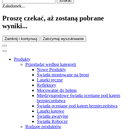
Załadunek...
Proszę czekać, aż zostaną pobrane
wyniki...
Zamknij i kontynuuj
Zatrzymaj wyszukiwanie
Produkty
Przeglądaj według kategorii
Nowe Produkty
Światła montowane na broni
Latarki ręczne
Reflektory
Mocowanie do hełmu
Międzynarodowe światła oceniane pod kątem
bezpieczeństwa
Światła oceniane pod kątem bezpieczeństwa
Latarki kątowe
Światła awaryjne
Światła Robocze
Rodzaje produktów