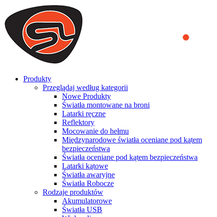
We use cookies to ensure that we provide you the best experience
on our website. By continuing to browse this website, you accept
that cookies are used to help us analyze how the website is used and
to offer you a better experience. To learn more or to find out how
you can disable cookies, you can access our
Privacy Policy
.
ACCEPT AND CLOSE
Produkty
Przeglądaj według kategorii
Nowe Produkty
Światła montowane na broni
Latarki ręczne
Reflektory
Mocowanie do hełmu
Międzynarodowe światła oceniane pod kątem
bezpieczeństwa
Światła oceniane pod kątem bezpieczeństwa
Latarki kątowe
Światła awaryjne
Światła Robocze
Rodzaje produktów
Akumulatorowe
Światła USB