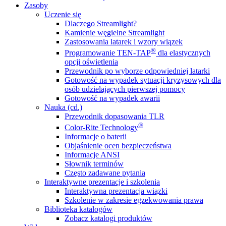
Zasoby
Uczenie się
Dlaczego Streamlight?
Kamienie węgielne Streamlight
Zastosowania latarek i wzory wiązek
®
Programowanie TEN-TAP
dla elastycznych
opcji oświetlenia
Przewodnik po wyborze odpowiedniej latarki
Gotowość na wypadek sytuacji kryzysowych dla
osób udzielających pierwszej pomocy
Gotowość na wypadek awarii
Nauka (cd.)
Przewodnik dopasowania TLR
®
Color-Rite Technology
Informacje o baterii
Objaśnienie ocen bezpieczeństwa
Informacje ANSI
Słownik terminów
Często zadawane pytania
Interaktywne prezentacje i szkolenia
Interaktywna prezentacja wiązki
Szkolenie w zakresie egzekwowania prawa
Biblioteka katalogów
Zobacz katalogi produktów