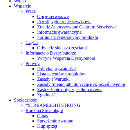
Wideo
Wsparcie
Praca
Opcje serwisowe
Prześlij zgłoszenie serwisowe
Znajdź Autoryzowane Centrum Serwisowe
Informacje gwarancyjne
Formularz rejestracyjny produktu
Części
Odwiedź sklep z częściami
Informacje o Dystrybutorze
Witryna Wsparcia Dystrybutora
Prawny
Polityka prywatności
Lista patentów produktów
Zasady i Warunki
Zasady Streamlight dotyczące zgłoszeń inventor
Zastrzeżenie dotyczące tłumaczenia
Zgodność
Społeczność
#STREAMLIGHTSTRONG
Rodzina Streamlight
O nas
Sprzężenie zwrotne
Kup sprzęt