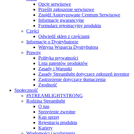
Opcje serwisowe
Prześlij zgłoszenie serwisowe
Znajdź Autoryzowane Centrum Serwisowe
Informacje gwarancyjne
Formularz rejestracyjny produktu
Części
Odwiedź sklep z częściami
Informacje o Dystrybutorze
Witryna Wsparcia Dystrybutora
Prawny
Polityka prywatności
Lista patentów produktów
Zasady i Warunki
Zasady Streamlight dotyczące zgłoszeń inventor
Zastrzeżenie dotyczące tłumaczenia
Zgodność
Społeczność
#STREAMLIGHTSTRONG
Rodzina Streamlight
O nas
Sprzężenie zwrotne
Kup sprzęt
Rejestracja produktu
Kariery
Wiadomości i wydarzenia