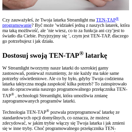
®
Czy zauważyłeś, że Twoja latarka Streamlight ma
TEN-TAP
programowanie
? Być może ’widziałeś jedną z naszych latarek, która
ma taką możliwość, ale ’nie wiesz, co to za funkcja ani czy’jest to
światło dla Ciebie. Przyjrzyjmy się ’, czym jest TEN-TAP, dlaczego
go potrzebujesz i jak działa.
®
Dostosuj swoją TEN-TAP
latarkę
W Streamlight tworzymy nasze latarki do szerokiej gamy
zastosowań, ponieważ rozumiemy, że nie każdy ma takie same
potrzeby oświetleniowe. Ale co by było, gdyby Twoja codzienna
latarka taktyczna mogła zaspokoić kilka potrzeb? To zainspirowało
nas do opracowania naszego programowalnego przełącznika TEN-
®
TAP
, technologii Streamlight, która umożliwia zmianę
zaprogramowanych programów latarki.
®
Technologia TEN-TAP
pozwala przeprogramować latarkę ze
standardowych opcji domyślnych, co oznacza, że ​​możesz
zdecydować, w jakim trybie włączy się Twoja latarka i jak zmieni
się w inne tryby. Choć programowalnego przełącznika TEN-