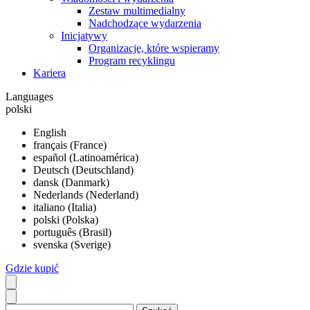
Zestaw multimedialny
Nadchodzące wydarzenia
Inicjatywy
Organizacje, które wspieramy
Program recyklingu
Kariera
Languages
polski
English
français (France)
español (Latinoamérica)
Deutsch (Deutschland)
dansk (Danmark)
Nederlands (Nederland)
italiano (Italia)
polski (Polska)
português (Brasil)
svenska (Sverige)
Gdzie kupić