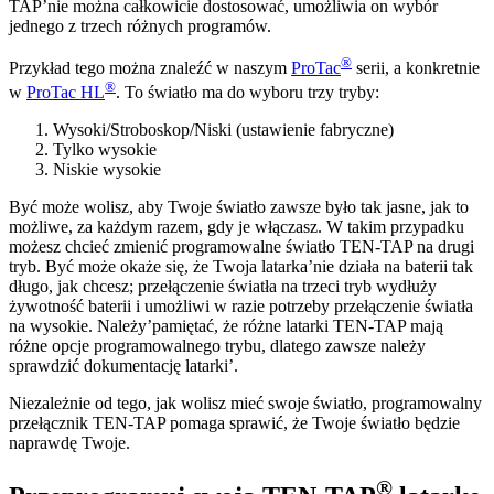
TAP’nie można całkowicie dostosować, umożliwia on wybór
jednego z trzech różnych programów.
®
Przykład tego można znaleźć w naszym
ProTac
serii, a konkretnie
®
w
ProTac HL
. To światło ma do wyboru trzy tryby:
Wysoki/Stroboskop/Niski (ustawienie fabryczne)
Tylko wysokie
Niskie wysokie
Być może wolisz, aby Twoje światło zawsze było tak jasne, jak to
możliwe, za każdym razem, gdy je włączasz. W takim przypadku
możesz chcieć zmienić programowalne światło TEN-TAP na drugi
tryb. Być może okaże się, że Twoja latarka’nie działa na baterii tak
długo, jak chcesz; przełączenie światła na trzeci tryb wydłuży
żywotność baterii i umożliwi w razie potrzeby przełączenie światła
na wysokie. Należy’pamiętać, że różne latarki TEN-TAP mają
różne opcje programowalnego trybu, dlatego zawsze należy
sprawdzić dokumentację latarki’.
Niezależnie od tego, jak wolisz mieć swoje światło, programowalny
przełącznik TEN-TAP pomaga sprawić, że Twoje światło będzie
naprawdę Twoje.
®