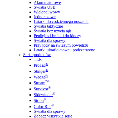
Akumulatorowe
Światła USB
Wielopaliwowy
Jednorazowe
Latarki do codziennego noszenia
Światła taktyczne
Światła bez użycia rąk
Penlights i breloki do kluczy
Światła dla sprawy
Przygody na świeżym powietrzu
Latarki ultrafioletowe i podczerwone
Seria produktów
TLR
®
ProTac
®
Stinger
®
Wedge
™
Stream
®
Survivor
®
Sidewinder
®
Strion
®
Color-Rite
Światła dla sprawy
Zobacz wszystkie serie