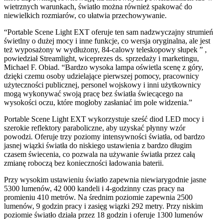
wietrznych warunkach, światło można również spakować do
niewielkich rozmiarów, co ułatwia przechowywanie.
“Portable Scene Light EXT oferuje ten sam nadzwyczajny strumień
świetlny o dużej mocy i inne funkcje, co wersja oryginalna, ale jest
też wyposażony w wydłużony, 84-calowy teleskopowy słupek ” ,
powiedział Streamlight, wiceprezes ds. sprzedaży i marketingu,
Michael F. Obiad. “Bardzo wysoka lampa oświetla scenę z góry,
dzięki czemu osoby udzielające pierwszej pomocy, pracownicy
użyteczności publicznej, personel wojskowy i inni użytkownicy
mogą wykonywać swoją pracę bez światła świecącego na
wysokości oczu, które mogłoby zasłaniać im pole widzenia.”
Portable Scene Light EXT wykorzystuje sześć diod LED mocy i
szerokie reflektory paraboliczne, aby uzyskać płynny wzór
powodzi. Oferuje trzy poziomy intensywności światła, od bardzo
jasnej wiązki światła do niskiego ustawienia z bardzo długim
czasem świecenia, co pozwala na używanie światła przez całą
zmianę roboczą bez konieczności ładowania baterii.
Przy wysokim ustawieniu światło zapewnia niewiarygodnie jasne
5300 lumenów, 42 000 kandeli i 4-godzinny czas pracy na
promieniu 410 metrów. Na średnim poziomie zapewnia 2500
lumenów, 9 godzin pracy i zasięg wiązki 292 metry. Przy niskim
poziomie światło działa przez 18 godzin i oferuje 1300 lumenów