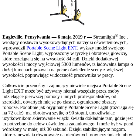
®
Eagleville, Pensylwania — 6 maja 2019 r —
Streamlight
Inc.,
wiodący dostawca wysokowydajnych narzędzi oświetleniowych,
wprowadził
Portable Scene Light EXT
, wyższy model swojego
Portable Scene Light, wyposażony w tyczkę i obrotową głowicę,
które rozciągają się na wysokość 84 cali. Dzięki dodatkowej
wysokości i mocy wyjściowej 5300 lumenów, ta ładowalna lampa o
dużej lumenach pozwala na pełne oświetlenie sceny z większej
wysokości, poprawiając widoczność pracownika w pracy.
Całkowicie przenośny i zajmujący niewiele miejsca Portable Scene
Light EXT może być używany niemal wszędzie przez osoby
udzielające pierwszej pomocy i innych profesjonalistów, od
szerokich, otwartych miejsc po ciasne, ograniczone obszary
robocze. Podobnie jak oryginalny Portable Scene Light (rozciąga się
na 72 cale), ma obrotową szyjkę o 90 stopni, umożliwiając
użytkownikom skierowanie wiązki światła dokładnie tam, gdzie jest
to potrzebne do celów oświetlenia zadaniowego, i może być w pełni
wdrożony w mniej niż 30 sekund. Dzięki stabilizującym nogom,
które zapewniają równowagę na nierównych powierzchniach lub w