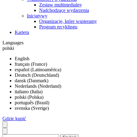
Zestaw multimedialny
Nadchodzące wydarzenia
Inicjatywy
Organizacje, które wspieramy
Program recyklingu
Kariera
Languages
polski
English
français (France)
español (Latinoamérica)
Deutsch (Deutschland)
dansk (Danmark)
Nederlands (Nederland)
italiano (Italia)
polski (Polska)
português (Brasil)
svenska (Sverige)
Gdzie kupić