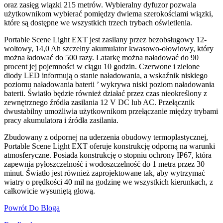
oraz zasięg wiązki 215 metrów. Wybieralny dyfuzor pozwala
użytkownikom wybierać pomiędzy dwiema szerokościami wiązki,
które są dostępne we wszystkich trzech trybach oświetlenia.
Portable Scene Light EXT jest zasilany przez bezobsługowy 12-
woltowy, 14,0 Ah szczelny akumulator kwasowo-ołowiowy, który
można ładować do 500 razy. Latarkę można naładować do 90
procent jej pojemności w ciągu 10 godzin. Czerwone i zielone
diody LED informują o stanie naładowania, a wskaźnik niskiego
poziomu naładowania baterii ’ wykrywa niski poziom naładowania
baterii. Światło będzie również działać przez czas nieokreślony z
zewnętrznego źródła zasilania 12 V DC lub AC. Przełącznik
dwustabilny umożliwia użytkownikom przełączanie między trybami
pracy akumulatora i źródła zasilania.
Zbudowany z odpornej na uderzenia obudowy termoplastycznej,
Portable Scene Light EXT oferuje konstrukcję odporną na warunki
atmosferyczne. Posiada konstrukcję o stopniu ochrony IP67, która
zapewnia pyłoszczelność i wodoszczelność do 1 metra przez 30
minut. Światło jest również zaprojektowane tak, aby wytrzymać
wiatry o prędkości 40 mil na godzinę we wszystkich kierunkach, z
całkowicie wysuniętą głową.
Powrót Do Bloga