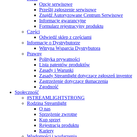
Opcje serwisowe
Prześlij zgłoszenie serwisowe
Znajdź Autoryzowane Centrum Serwisowe
Informacje gwarancyjne
Formularz rejestracyjny produktu
Części
Odwiedź sklep z częściami
Informacje o Dystrybutorze
Witryna Wsparcia Dystrybutora
Prawny
Polityka prywatności
Lista patentów produktów
Zasady i Warunki
Zasady Streamlight dotyczące zgłoszeń inventor
Zastrzeżenie dotyczące tłumaczenia
Zgodność
Społeczność
#STREAMLIGHTSTRONG
Rodzina Streamlight
O nas
Sprzężenie zwrotne
Kup sprzęt
Rejestracja produktu
Kariery
Wiadomości i wydarzenia