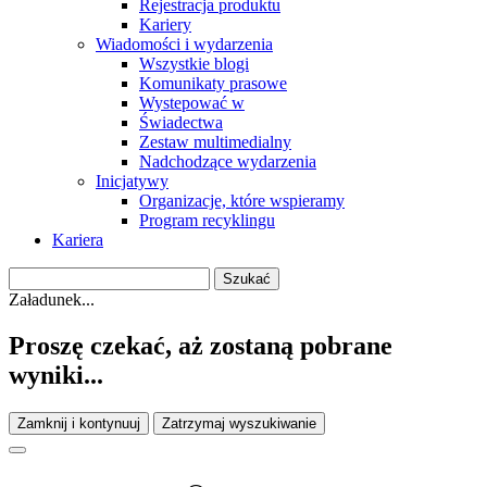
Rejestracja produktu
Kariery
Wiadomości i wydarzenia
Wszystkie blogi
Komunikaty prasowe
Wystepować w
Świadectwa
Zestaw multimedialny
Nadchodzące wydarzenia
Inicjatywy
Organizacje, które wspieramy
Program recyklingu
Kariera
Załadunek...
Proszę czekać, aż zostaną pobrane
wyniki...
Zamknij i kontynuuj
Zatrzymaj wyszukiwanie