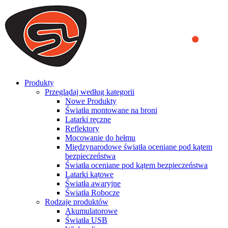
We use cookies to ensure that we provide you the best experience
on our website. By continuing to browse this website, you accept
that cookies are used to help us analyze how the website is used and
to offer you a better experience. To learn more or to find out how
you can disable cookies, you can access our
Privacy Policy
.
ACCEPT AND CLOSE
Produkty
Przeglądaj według kategorii
Nowe Produkty
Światła montowane na broni
Latarki ręczne
Reflektory
Mocowanie do hełmu
Międzynarodowe światła oceniane pod kątem
bezpieczeństwa
Światła oceniane pod kątem bezpieczeństwa
Latarki kątowe
Światła awaryjne
Światła Robocze
Rodzaje produktów
Akumulatorowe
Światła USB