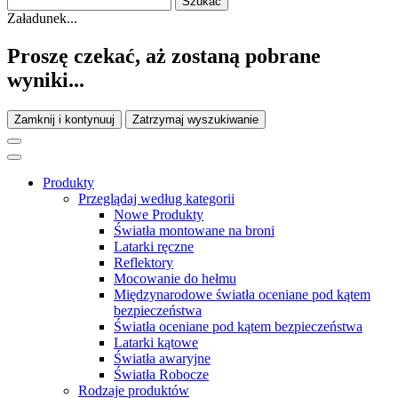
Załadunek...
Proszę czekać, aż zostaną pobrane
wyniki...
Zamknij i kontynuuj
Zatrzymaj wyszukiwanie
Produkty
Przeglądaj według kategorii
Nowe Produkty
Światła montowane na broni
Latarki ręczne
Reflektory
Mocowanie do hełmu
Międzynarodowe światła oceniane pod kątem
bezpieczeństwa
Światła oceniane pod kątem bezpieczeństwa
Latarki kątowe
Światła awaryjne
Światła Robocze
Rodzaje produktów