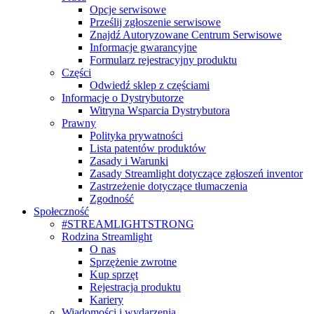
Opcje serwisowe
Prześlij zgłoszenie serwisowe
Znajdź Autoryzowane Centrum Serwisowe
Informacje gwarancyjne
Formularz rejestracyjny produktu
Części
Odwiedź sklep z częściami
Informacje o Dystrybutorze
Witryna Wsparcia Dystrybutora
Prawny
Polityka prywatności
Lista patentów produktów
Zasady i Warunki
Zasady Streamlight dotyczące zgłoszeń inventor
Zastrzeżenie dotyczące tłumaczenia
Zgodność
Społeczność
#STREAMLIGHTSTRONG
Rodzina Streamlight
O nas
Sprzężenie zwrotne
Kup sprzęt
Rejestracja produktu
Kariery
Wiadomości i wydarzenia