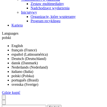
Zestaw multimedialny
Nadchodzące wydarzenia
Inicjatywy
Organizacje, które wspieramy
Program recyklingu
Kariera
Languages
polski
English
français (France)
español (Latinoamérica)
Deutsch (Deutschland)
dansk (Danmark)
Nederlands (Nederland)
italiano (Italia)
polski (Polska)
português (Brasil)
svenska (Sverige)
Gdzie kupić