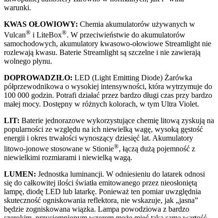
warunki.
KWAS OŁOWIOWY:
Chemia akumulatorów używanych w
®
®
Vulcan
i LiteBox
. W przeciwieństwie do akumulatorów
samochodowych, akumulatory kwasowo-ołowiowe Streamlight nie
rozlewają kwasu. Baterie Streamlight są szczelne i nie zawierają
wolnego płynu.
DOPROWADZIŁO:
LED (Light Emitting Diode) Żarówka
półprzewodnikowa o wysokiej intensywności, która wytrzymuje do
100 000 godzin. Potrafi działać przez bardzo długi czas przy bardzo
małej mocy. Dostępny w różnych kolorach, w tym Ultra Violet.
LIT:
Baterie jednorazowe wykorzystujące chemię litową zyskują na
popularności ze względu na ich niewielką wagę, wysoką gęstość
energii i okres trwałości wynoszący dziesięć lat. Akumulatory
®
litowo-jonowe stosowane w Stionie
, łączą dużą pojemność z
niewielkimi rozmiarami i niewielką wagą.
LUMEN:
Jednostka luminancji. W odniesieniu do latarek odnosi
się do całkowitej ilości światła emitowanego przez nieosłoniętą
lampę, diodę LED lub latarkę. Ponieważ ten pomiar uwzględnia
skuteczność ogniskowania reflektora, nie wskazuje, jak „jasna”
będzie zogniskowana wiązka. Lampa powodziowa z bardzo
szerokim, przyciemnionym wzorem może mieć taką samą wartość