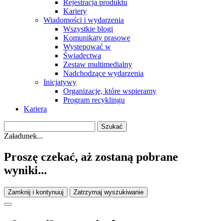
Rejestracja produktu
Kariery
Wiadomości i wydarzenia
Wszystkie blogi
Komunikaty prasowe
Wystepować w
Świadectwa
Zestaw multimedialny
Nadchodzące wydarzenia
Inicjatywy
Organizacje, które wspieramy
Program recyklingu
Kariera
Załadunek...
Proszę czekać, aż zostaną pobrane
wyniki...
Zamknij i kontynuuj
Zatrzymaj wyszukiwanie