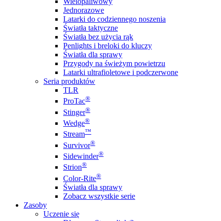
Wielopaliwowy
Jednorazowe
Latarki do codziennego noszenia
Światła taktyczne
Światła bez użycia rąk
Penlights i breloki do kluczy
Światła dla sprawy
Przygody na świeżym powietrzu
Latarki ultrafioletowe i podczerwone
Seria produktów
TLR
®
ProTac
®
Stinger
®
Wedge
™
Stream
®
Survivor
®
Sidewinder
®
Strion
®
Color-Rite
Światła dla sprawy
Zobacz wszystkie serie
Zasoby
Uczenie się