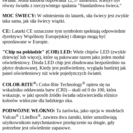
światła. Jedna kandela odpowiada 12,57 lumenom. Kiedyś był
równy światłu z rzeczywistego spalania
Standardowa świeca.
MOC ŚWIECY:
W odniesieniu do latarek, siła świecy jest zwykle
taka sama, jak siła świecy wiązki.
CE:
Latarki CE oznaczone tym symbolem spełniają odpowiednie
dyrektywy Wspólnoty Europejskiej i dlatego mogą być
sprzedawane w Europie.
"
Chip na pokładzie" (COB) LED
:
Wiele chipów LED (zwykle
dziewięć lub więcej), które są pakowane razem jako jeden moduł
oświetleniowy. Dioda LED chip jest zbudowana bezpośrednio na
płytce drukowanej. Kiedy jest podświetlony, wygląda bardziej jak
panel oświetleniowy niż wiele pojedynczych świateł.
®
®
COLOR-RITE
:
Color-Rite Technology
opiera się na
wskaźniku oddawania barw (CRI) – skali od 0 do 100, która
wskazuje, w jaki sposób źródło światła odzwierciedla różnice
kolorów widoczne dla ludzkiego oka.
PODWÓJNE WŁÓKNO:
Ta żarówka, jako opcja w modelach
®
®
Vulcan
i LiteBox
, zawiera dwa żarniki, które umożliwiają
użytkownikom natychmiastowe przełączenie na drugie, gdy
potrzebne jest oświetlenie zapasowe.