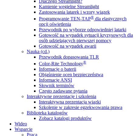
Dlaczego Streamlight?
Kamienie węgielne Streamlight
Zastosowania latarek i wzory wiązek
®
Programowanie TEN-TAP
dla elastycznych
opcji oświetlenia
Przewodnik po wyborze odpowiedniej latarki
Gotowość na wypadek sytuacji kryzysowych dla
osób udzielających pierwszej pomocy
Gotowość na wypadek awarii
Nauka (cd.)
Przewodnik dopasowania TLR
®
Color-Rite Technology
Informacje o baterii
Objaśnienie ocen bezpieczeństwa
Informacje ANSI
Słownik terminów
Często zadawane pytania
Interaktywne prezentacje i szkolenia
Interaktywna prezentacja wiązki
Szkolenie w zakresie egzekwowania prawa
Biblioteka katalogów
Zobacz katalogi produktów
Wideo
Wsparcie
Praca