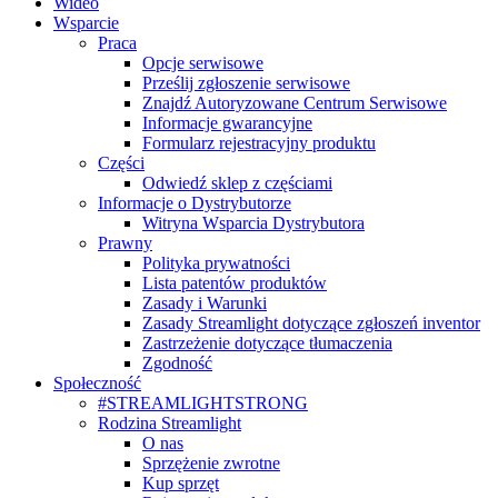
Wideo
Wsparcie
Praca
Opcje serwisowe
Prześlij zgłoszenie serwisowe
Znajdź Autoryzowane Centrum Serwisowe
Informacje gwarancyjne
Formularz rejestracyjny produktu
Części
Odwiedź sklep z częściami
Informacje o Dystrybutorze
Witryna Wsparcia Dystrybutora
Prawny
Polityka prywatności
Lista patentów produktów
Zasady i Warunki
Zasady Streamlight dotyczące zgłoszeń inventor
Zastrzeżenie dotyczące tłumaczenia
Zgodność
Społeczność
#STREAMLIGHTSTRONG
Rodzina Streamlight
O nas
Sprzężenie zwrotne
Kup sprzęt