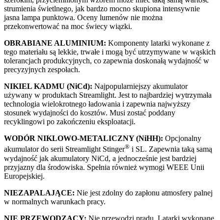
strumienia świetlnego, jak bardzo mocno skupiona intensywnie
jasna lampa punktowa. Oceny lumenów nie można
przekonwertować na moc świecy wiązki.
OBRABIANE ALUMINIUM:
Komponenty latarki wykonane z
tego materiału są lekkie, trwałe i mogą być utrzymywane w wąskich
tolerancjach produkcyjnych, co zapewnia doskonałą wydajność w
precyzyjnych zespołach.
NIKIEL KADMU (NiCd):
Najpopularniejszy akumulator
używany w produktach Streamlight. Jest to najbardziej wytrzymała
technologia wielokrotnego ładowania i zapewnia najwyższy
stosunek wydajności do kosztów. Musi zostać poddany
recyklingowi po zakończeniu eksploatacji.
WODÓR NIKLOWO-METALICZNY (NiHH):
Opcjonalny
®
akumulator do serii Streamlight Stinger
i SL. Zapewnia taką samą
wydajność jak akumulatory NiCd, a jednocześnie jest bardziej
przyjazny dla środowiska. Spełnia również wymogi WEEE Unii
Europejskiej.
NIEZAPALAJĄCE:
Nie jest zdolny do zapłonu atmosfery palnej
w normalnych warunkach pracy.
NIE PRZEWODZĄCY:
Nie przewodzi prądu. Latarki wykonane