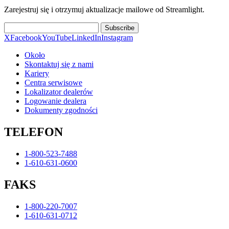
Zarejestruj się i otrzymuj aktualizacje mailowe od Streamlight.
Subscribe
X
Facebook
YouTube
LinkedIn
Instagram
Około
Skontaktuj się z nami
Kariery
Centra serwisowe
Lokalizator dealerów
Logowanie dealera
Dokumenty zgodności
TELEFON
1-800-523-7488
1-610-631-0600
FAKS
1-800-220-7007
1-610-631-0712