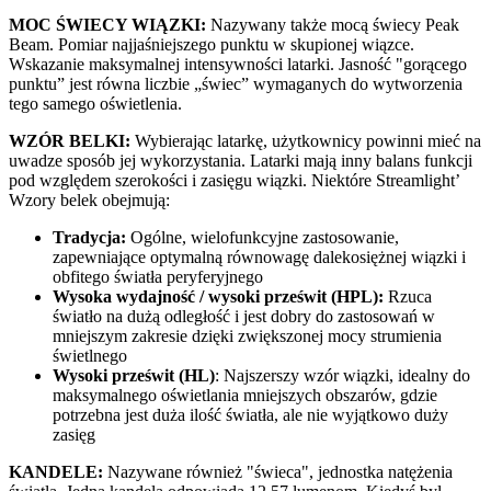
MOC ŚWIECY WIĄZKI:
Nazywany także mocą świecy Peak
Beam. Pomiar najjaśniejszego punktu w skupionej wiązce.
Wskazanie maksymalnej intensywności latarki. Jasność "gorącego
punktu” jest równa liczbie „świec” wymaganych do wytworzenia
tego samego oświetlenia.
WZÓR BELKI:
Wybierając latarkę, użytkownicy powinni mieć na
uwadze sposób jej wykorzystania. Latarki mają inny balans funkcji
pod względem szerokości i zasięgu wiązki. Niektóre Streamlight’
Wzory belek obejmują:
Tradycja:
Ogólne, wielofunkcyjne zastosowanie,
zapewniające optymalną równowagę dalekosiężnej wiązki i
obfitego światła peryferyjnego
Wysoka wydajność / wysoki prześwit (HPL):
Rzuca
światło na dużą odległość i jest dobry do zastosowań w
mniejszym zakresie dzięki zwiększonej mocy strumienia
świetlnego
Wysoki prześwit (HL)
: Najszerszy wzór wiązki, idealny do
maksymalnego oświetlania mniejszych obszarów, gdzie
potrzebna jest duża ilość światła, ale nie wyjątkowo duży
zasięg
KANDELE:
Nazywane również
świeca
, jednostka natężenia