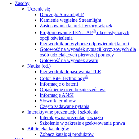
Zasoby
Uczenie się
Dlaczego Streamlight?
Kamienie węgielne Streamlight
Zastosowania latarek i wzory wiązek
®
Programowanie TEN-TAP
dla elastycznych
opcji oświetlenia
Przewodnik po wyborze odpowiedniej latarki
Gotowość na wypadek sytuacji kryzysowych dla
osób udzielających pierwszej pomocy
Gotowość na wypadek awarii
Nauka (cd.)
Przewodnik dopasowania TLR
®
Color-Rite Technology
Informacje o baterii
Objaśnienie ocen bezpieczeństwa
Informacje ANSI
Słownik terminów
Często zadawane pytania
Interaktywne prezentacje i szkolenia
Interaktywna prezentacja wiązki
Szkolenie w zakresie egzekwowania prawa
Biblioteka katalogów
Zobacz katalogi produktów