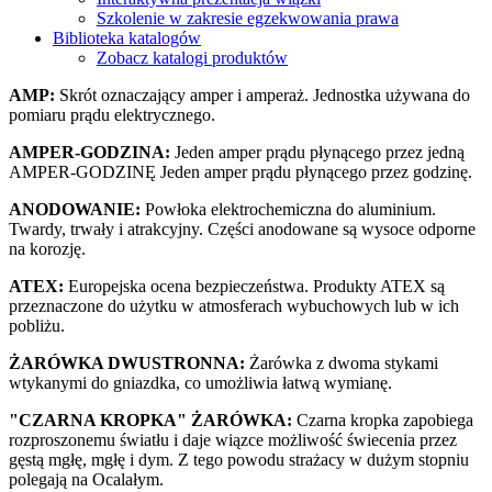
Szkolenie w zakresie egzekwowania prawa
Biblioteka katalogów
Zobacz katalogi produktów
AMP:
Skrót oznaczający amper i amperaż. Jednostka używana do
pomiaru prądu elektrycznego.
AMPER-GODZINA:
Jeden amper prądu płynącego przez jedną
AMPER-GODZINĘ Jeden amper prądu płynącego przez godzinę.
ANODOWANIE:
Powłoka elektrochemiczna do aluminium.
Twardy, trwały i atrakcyjny. Części anodowane są wysoce odporne
na korozję.
ATEX:
Europejska ocena bezpieczeństwa. Produkty ATEX są
przeznaczone do użytku w atmosferach wybuchowych lub w ich
pobliżu.
ŻARÓWKA DWUSTRONNA:
Żarówka z dwoma stykami
wtykanymi do gniazdka, co umożliwia łatwą wymianę.
CZARNA KROPKA
ŻARÓWKA:
Czarna kropka zapobiega
rozproszonemu światłu i daje wiązce możliwość świecenia przez
gęstą mgłę, mgłę i dym. Z tego powodu strażacy w dużym stopniu
polegają na Ocalałym.