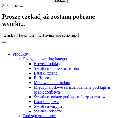
Załadunek...
Proszę czekać, aż zostaną pobrane
wyniki...
Zamknij i kontynuuj
Zatrzymaj wyszukiwanie
Produkty
Przeglądaj według kategorii
Nowe Produkty
Światła montowane na broni
Latarki ręczne
Reflektory
Mocowanie do hełmu
Międzynarodowe światła oceniane pod kątem
bezpieczeństwa
Światła oceniane pod kątem bezpieczeństwa
Latarki kątowe
Światła awaryjne
Światła Robocze
Rodzaje produktów