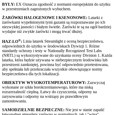
BYŁY:
EX Oznacza zgodność z normami europejskimi do użytku
w przestrzeniach zagrożonych wybuchem.
ŻARÓWKI HALOGENOWE I KSENONOWE:
Latarki z
żarówkami wypełnionymi tymi gazami są rozpoznawane po ich
niezwykłej jasności i białym świetle. Żarówki te są na ogół bardziej
wydajne niż zwykłe żarówki i mogą trwać dłużej.
®
HAZ-LO
:
Linia latarek Streamlight z oceną bezpieczeństwa,
odpowiednich do użytku w środowiskach Dywizji 1. Różne
standardy ochrony i testy w Nationally Recognized Test Labs
(NRTL) są wykorzystywane do uzyskania oceny Division 1. Każda
latarka, która będzie używana w niebezpiecznym środowisku lub
przestrzeni zamkniętej, powinna być odpowiednio przetestowana,
aby spełniała lub przekraczała wszystkie obowiązujące normy
bezpieczeństwa dla tych lokalizacji.
OBIEKTYW WYSOKOTEMPERATUROWY:
Zazwyczaj
wykonane ze szkła borokrzemianowego, które ma niską
rozszerzalność cieplną. Łatwy do czyszczenia, odporny na
zarysowania i odporny na wstrząsy po prawidłowym
zamontowaniu.
SAMODZIELNIE BEZPIECZNE:
Nie jest w stanie zapalić
łatwopalnej atmosfery zarówno w normalnych, jak i
wina