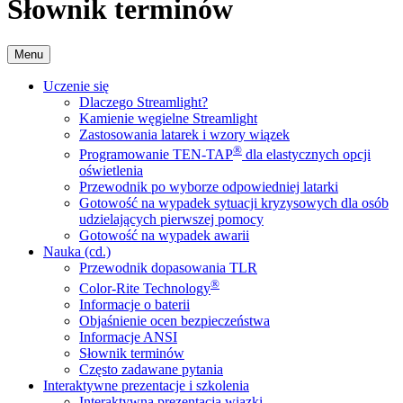
Słownik terminów
Menu
Uczenie się
Dlaczego Streamlight?
Kamienie węgielne Streamlight
Zastosowania latarek i wzory wiązek
®
Programowanie TEN-TAP
dla elastycznych opcji
oświetlenia
Przewodnik po wyborze odpowiedniej latarki
Gotowość na wypadek sytuacji kryzysowych dla osób
udzielających pierwszej pomocy
Gotowość na wypadek awarii
Nauka (cd.)
Przewodnik dopasowania TLR
®
Color-Rite Technology
Informacje o baterii
Objaśnienie ocen bezpieczeństwa
Informacje ANSI
Słownik terminów
Często zadawane pytania
Interaktywne prezentacje i szkolenia
Interaktywna prezentacja wiązki