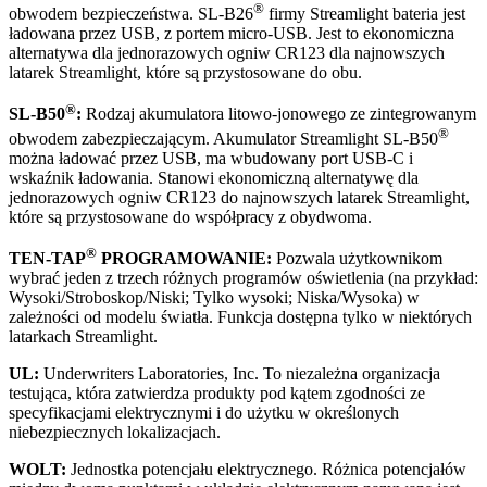
®
obwodem bezpieczeństwa. SL-B26
firmy Streamlight bateria jest
ładowana przez USB, z portem micro-USB. Jest to ekonomiczna
alternatywa dla jednorazowych ogniw CR123 dla najnowszych
latarek Streamlight, które są przystosowane do obu.
®
SL-B50
:
Rodzaj akumulatora litowo-jonowego ze zintegrowanym
®
obwodem zabezpieczającym. Akumulator Streamlight SL-B50
można ładować przez USB, ma wbudowany port USB-C i
wskaźnik ładowania. Stanowi ekonomiczną alternatywę dla
jednorazowych ogniw CR123 do najnowszych latarek Streamlight,
które są przystosowane do współpracy z obydwoma.
®
TEN-TAP
PROGRAMOWANIE:
Pozwala użytkownikom
wybrać jeden z trzech różnych programów oświetlenia (na przykład:
Wysoki/Stroboskop/Niski; Tylko wysoki; Niska/Wysoka) w
zależności od modelu światła. Funkcja dostępna tylko w niektórych
latarkach Streamlight.
UL:
Underwriters Laboratories, Inc. To niezależna organizacja
testująca, która zatwierdza produkty pod kątem zgodności ze
specyfikacjami elektrycznymi i do użytku w określonych
niebezpiecznych lokalizacjach.
WOLT:
Jednostka potencjału elektrycznego. Różnica potencjałów