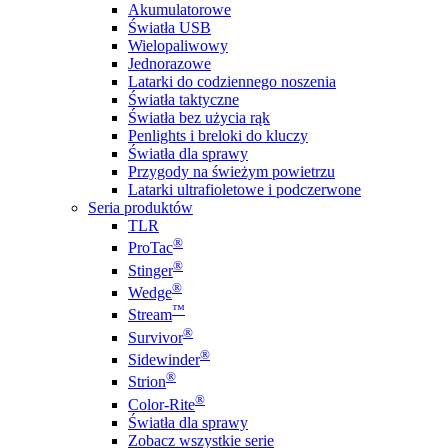
Akumulatorowe
Światła USB
Wielopaliwowy
Jednorazowe
Latarki do codziennego noszenia
Światła taktyczne
Światła bez użycia rąk
Penlights i breloki do kluczy
Światła dla sprawy
Przygody na świeżym powietrzu
Latarki ultrafioletowe i podczerwone
Seria produktów
TLR
®
ProTac
®
Stinger
®
Wedge
™
Stream
®
Survivor
®
Sidewinder
®
Strion
®
Color-Rite
Światła dla sprawy
Zobacz wszystkie serie