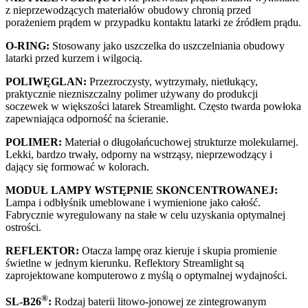
z nieprzewodzących materiałów obudowy chronią przed
porażeniem prądem w przypadku kontaktu latarki ze źródłem prądu.
O-RING:
Stosowany jako uszczelka do uszczelniania obudowy
latarki przed kurzem i wilgocią.
POLIWĘGLAN:
Przezroczysty, wytrzymały, nietłukący,
praktycznie niezniszczalny polimer używany do produkcji
soczewek w większości latarek Streamlight. Często twarda powłoka
zapewniająca odporność na ścieranie.
POLIMER:
Materiał o długołańcuchowej strukturze molekularnej.
Lekki, bardzo trwały, odporny na wstrząsy, nieprzewodzący i
dający się formować w kolorach.
MODUŁ LAMPY WSTĘPNIE SKONCENTROWANEJ:
Lampa i odbłyśnik umeblowane i wymienione jako całość.
Fabrycznie wyregulowany na stałe w celu uzyskania optymalnej
ostrości.
REFLEKTOR:
Otacza lampę oraz kieruje i skupia promienie
świetlne w jednym kierunku. Reflektory Streamlight są
zaprojektowane komputerowo z myślą o optymalnej wydajności.
®
SL-B26
:
Rodzaj baterii litowo-jonowej ze zintegrowanym