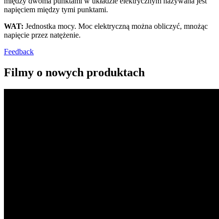
między dwoma punktami w układzie elektrycznym nazywana jest
napięciem między tymi punktami.
WAT:
Jednostka mocy. Moc elektryczną można obliczyć, mnożąc
napięcie przez natężenie.
Feedback
Filmy o nowych produktach