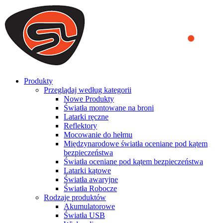
We use cookies to ensure that we provide you the best experience
on our website. By continuing to browse this website, you accept
that cookies are used to help us analyze how the website is used and
to offer you a better experience. To learn more or to find out how
you can disable cookies, you can access our
Privacy Policy
.
ACCEPT AND CLOSE
Produkty
Przeglądaj według kategorii
Nowe Produkty
Światła montowane na broni
Latarki ręczne
Reflektory
Mocowanie do hełmu
Międzynarodowe światła oceniane pod kątem
bezpieczeństwa
Światła oceniane pod kątem bezpieczeństwa
Latarki kątowe
Światła awaryjne
Światła Robocze
Rodzaje produktów
Akumulatorowe
Światła USB