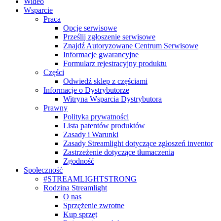
Wideo
Wsparcie
Praca
Opcje serwisowe
Prześlij zgłoszenie serwisowe
Znajdź Autoryzowane Centrum Serwisowe
Informacje gwarancyjne
Formularz rejestracyjny produktu
Części
Odwiedź sklep z częściami
Informacje o Dystrybutorze
Witryna Wsparcia Dystrybutora
Prawny
Polityka prywatności
Lista patentów produktów
Zasady i Warunki
Zasady Streamlight dotyczące zgłoszeń inventor
Zastrzeżenie dotyczące tłumaczenia
Zgodność
Społeczność
#STREAMLIGHTSTRONG
Rodzina Streamlight
O nas
Sprzężenie zwrotne
Kup sprzęt