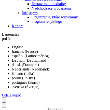
Zestaw multimedialny
Nadchodzące wydarzenia
Inicjatywy
Organizacje, które wspieramy
Program recyklingu
Kariera
Languages
polski
English
français (France)
español (Latinoamérica)
Deutsch (Deutschland)
dansk (Danmark)
Nederlands (Nederland)
italiano (Italia)
polski (Polska)
português (Brasil)
svenska (Sverige)
Gdzie kupić