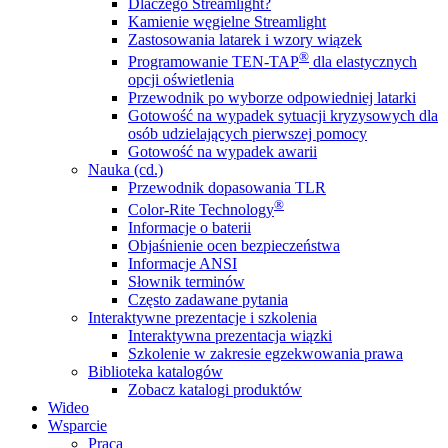
Dlaczego Streamlight?
Kamienie węgielne Streamlight
Zastosowania latarek i wzory wiązek
®
Programowanie TEN-TAP
dla elastycznych
opcji oświetlenia
Przewodnik po wyborze odpowiedniej latarki
Gotowość na wypadek sytuacji kryzysowych dla
osób udzielających pierwszej pomocy
Gotowość na wypadek awarii
Nauka (cd.)
Przewodnik dopasowania TLR
®
Color-Rite Technology
Informacje o baterii
Objaśnienie ocen bezpieczeństwa
Informacje ANSI
Słownik terminów
Często zadawane pytania
Interaktywne prezentacje i szkolenia
Interaktywna prezentacja wiązki
Szkolenie w zakresie egzekwowania prawa
Biblioteka katalogów
Zobacz katalogi produktów
Wideo
Wsparcie
Praca