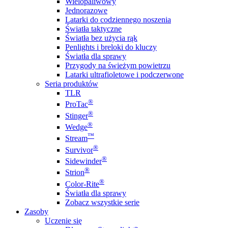
Wielopaliwowy
Jednorazowe
Latarki do codziennego noszenia
Światła taktyczne
Światła bez użycia rąk
Penlights i breloki do kluczy
Światła dla sprawy
Przygody na świeżym powietrzu
Latarki ultrafioletowe i podczerwone
Seria produktów
TLR
®
ProTac
®
Stinger
®
Wedge
™
Stream
®
Survivor
®
Sidewinder
®
Strion
®
Color-Rite
Światła dla sprawy
Zobacz wszystkie serie
Zasoby
Uczenie się