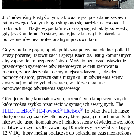
Już’mówiliśmy kiedyś o tym, jak ważne jest posiadanie zestawu
ratunkowego. Na tym blogu skupiono się bardziej na osobach i
rodzinach — Nagłe wypadki’nie zdarzają się jednak tylko wtedy,
gdy jesteś w domu. Zestawy awaryjne z latarką lub latarnią są
potrzebne również profesjonalnym pracownikom.
Gdy zabraknie prądu, opinia publiczna polega na lokalnej policji i
straży pożarnej, ratownikach i specjalistach ds. usług komunalnych,
aby zapewnić im bezpieczeństwo. Może to oznaczać ustawienie
przenośnych systemów oświetleniowych w celu kierowania
ruchem, zabezpieczenia i oceny miejsca zdarzenia, udzielenia
pomocy ofiarom, przeszukania budynku lub oświetlenia sceny
awaryjnej w odległych obszarach, w których brakuje
odpowiedniego oświetlenia zapasowego.
Oferujemy linię kompaktowych, przenośnych lamp scenicznych,
które można szybko rozmieścić w sytuacjach awaryjnych. The
®
®
®
H.I.D. LiteBox
I
E-Powódź
LiteBox
To tylko dwa lub nasze
dostępne narzędzia oświetleniowe, które pasują do rachunku. Są to
niezwykle jasne, kompaktowe i lekkie systemy oświetleniowe, które
są łatwe w użyciu. Oba zawierają 10-metrowy przewód zasilający
12 V DC, który można podłączyć do pojazdu na czas nieokreślony.