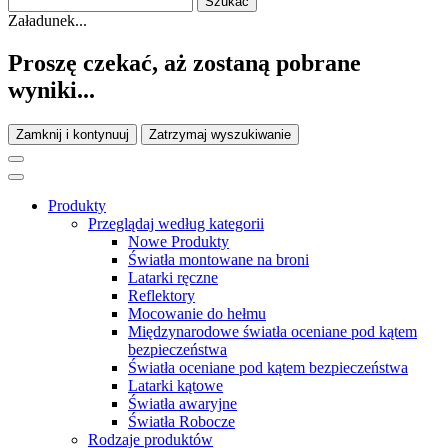
Załadunek...
Proszę czekać, aż zostaną pobrane
wyniki...
Zamknij i kontynuuj
Zatrzymaj wyszukiwanie
Produkty
Przeglądaj według kategorii
Nowe Produkty
Światła montowane na broni
Latarki ręczne
Reflektory
Mocowanie do hełmu
Międzynarodowe światła oceniane pod kątem
bezpieczeństwa
Światła oceniane pod kątem bezpieczeństwa
Latarki kątowe
Światła awaryjne
Światła Robocze
Rodzaje produktów