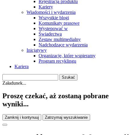
Rejestracja produktu
Kariery
Wiadomości i wydarzenia
Wszystkie blogi
Komunikaty prasowe
Wystepować w
Świadectwa
Zestaw multimedialny
Nadchodzące wydarzenia
Inicjatywy
Organizacje, które wspieramy
Program recyklingu
Kariera
Załadunek...
Proszę czekać, aż zostaną pobrane
wyniki...
Zamknij i kontynuuj
Zatrzymaj wyszukiwanie