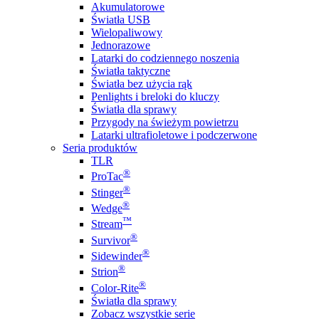
Akumulatorowe
Światła USB
Wielopaliwowy
Jednorazowe
Latarki do codziennego noszenia
Światła taktyczne
Światła bez użycia rąk
Penlights i breloki do kluczy
Światła dla sprawy
Przygody na świeżym powietrzu
Latarki ultrafioletowe i podczerwone
Seria produktów
TLR
®
ProTac
®
Stinger
®
Wedge
™
Stream
®
Survivor
®
Sidewinder
®
Strion
®
Color-Rite
Światła dla sprawy
Zobacz wszystkie serie