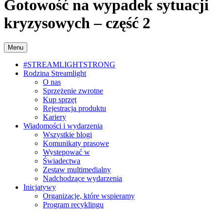
Gotowość na wypadek sytuacji
kryzysowych – część 2
Menu
#STREAMLIGHTSTRONG
Rodzina Streamlight
O nas
Sprzężenie zwrotne
Kup sprzęt
Rejestracja produktu
Kariery
Wiadomości i wydarzenia
Wszystkie blogi
Komunikaty prasowe
Wystepować w
Świadectwa
Zestaw multimedialny
Nadchodzące wydarzenia
Inicjatywy
Organizacje, które wspieramy
Program recyklingu