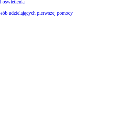
i oświetlenia
sób udzielających pierwszej pomocy