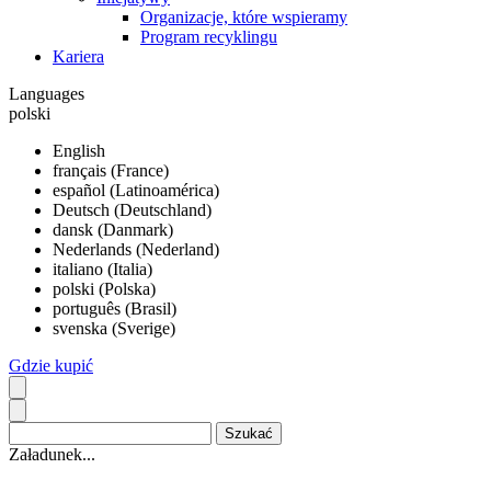
Organizacje, które wspieramy
Program recyklingu
Kariera
Languages
polski
English
français (France)
español (Latinoamérica)
Deutsch (Deutschland)
dansk (Danmark)
Nederlands (Nederland)
italiano (Italia)
polski (Polska)
português (Brasil)
svenska (Sverige)
Gdzie kupić
Załadunek...