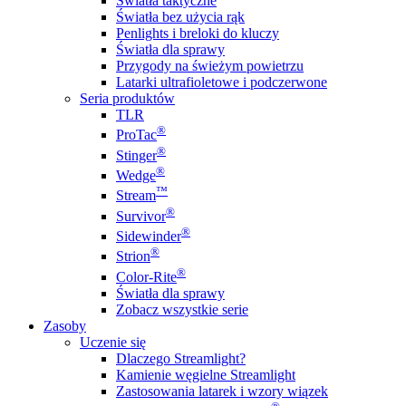
Światła taktyczne
Światła bez użycia rąk
Penlights i breloki do kluczy
Światła dla sprawy
Przygody na świeżym powietrzu
Latarki ultrafioletowe i podczerwone
Seria produktów
TLR
®
ProTac
®
Stinger
®
Wedge
™
Stream
®
Survivor
®
Sidewinder
®
Strion
®
Color-Rite
Światła dla sprawy
Zobacz wszystkie serie
Zasoby
Uczenie się
Dlaczego Streamlight?
Kamienie węgielne Streamlight
Zastosowania latarek i wzory wiązek