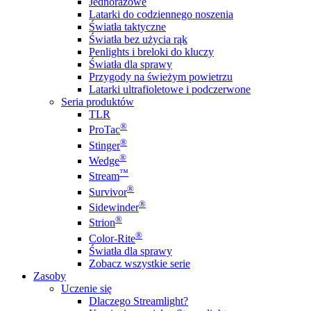
Jednorazowe
Latarki do codziennego noszenia
Światła taktyczne
Światła bez użycia rąk
Penlights i breloki do kluczy
Światła dla sprawy
Przygody na świeżym powietrzu
Latarki ultrafioletowe i podczerwone
Seria produktów
TLR
®
ProTac
®
Stinger
®
Wedge
™
Stream
®
Survivor
®
Sidewinder
®
Strion
®
Color-Rite
Światła dla sprawy
Zobacz wszystkie serie
Zasoby
Uczenie się
Dlaczego Streamlight?