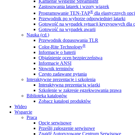
Kamienie węgielne Streamlight
Zastosowania latarek i wzory wiązek
®
Programowanie TEN-TAP
dla elastycznych opcj
Przewodnik po wyborze odpowiedniej latarki
Gotowość na wypadek sytuacji kryzysowych dla o
Gotowość na wypadek awarii
Nauka (cd.)
Przewodnik dopasowania TLR
®
Color-Rite Technology
Informacje o baterii
Objaśnienie ocen bezpieczeństwa
Informacje ANSI
Słownik terminów
Często zadawane pytania
Interaktywne prezentacje i szkolenia
Interaktywna prezentacja wiązki
Szkolenie w zakresie egzekwowania prawa
Biblioteka katalogów
Zobacz katalogi produktów
Wideo
Wsparcie
Praca
Opcje serwisowe
Prześlij zgłoszenie serwisowe
Znajdź Autoryzowane Centrum Serwisowe