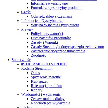
Informacje gwarancyjne
Formularz rejestracyjny produktu
Części
Odwiedź sklep z częściami
Informacje o Dystrybutorze
Witryna Wsparcia Dystrybutora
Prawny
Polityka prywatności
Lista patentów produktów
Zasady i Warunki
Zasady Streamlight dotyczące zgłoszeń inventor
Zastrzeżenie dotyczące tłumaczenia
Zgodność
Społeczność
#STREAMLIGHTSTRONG
Rodzina Streamlight
O nas
Sprzężenie zwrotne
Kup sprzęt
Rejestracja produktu
Kariery
Wiadomości i wydarzenia
Zestaw multimedialny
Nadchodzące wydarzenia
Inicjatywy