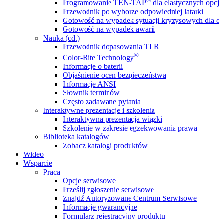
®
Programowanie TEN-TAP
dla elastycznych opcj
Przewodnik po wyborze odpowiedniej latarki
Gotowość na wypadek sytuacji kryzysowych dla o
Gotowość na wypadek awarii
Nauka (cd.)
Przewodnik dopasowania TLR
®
Color-Rite Technology
Informacje o baterii
Objaśnienie ocen bezpieczeństwa
Informacje ANSI
Słownik terminów
Często zadawane pytania
Interaktywne prezentacje i szkolenia
Interaktywna prezentacja wiązki
Szkolenie w zakresie egzekwowania prawa
Biblioteka katalogów
Zobacz katalogi produktów
Wideo
Wsparcie
Praca
Opcje serwisowe
Prześlij zgłoszenie serwisowe
Znajdź Autoryzowane Centrum Serwisowe
Informacje gwarancyjne
Formularz rejestracyjny produktu