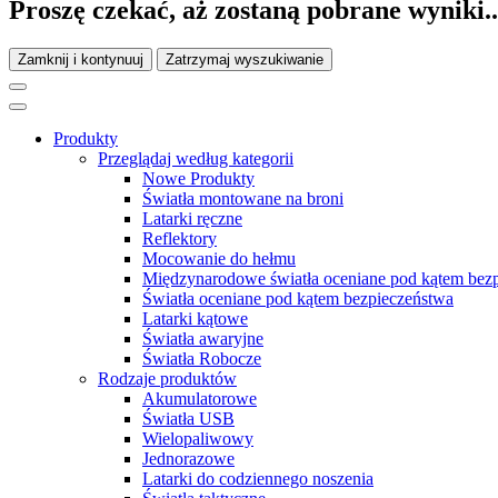
Proszę czekać, aż zostaną pobrane wyniki..
Zamknij i kontynuuj
Zatrzymaj wyszukiwanie
Produkty
Przeglądaj według kategorii
Nowe Produkty
Światła montowane na broni
Latarki ręczne
Reflektory
Mocowanie do hełmu
Międzynarodowe światła oceniane pod kątem bez
Światła oceniane pod kątem bezpieczeństwa
Latarki kątowe
Światła awaryjne
Światła Robocze
Rodzaje produktów
Akumulatorowe
Światła USB
Wielopaliwowy
Jednorazowe
Latarki do codziennego noszenia