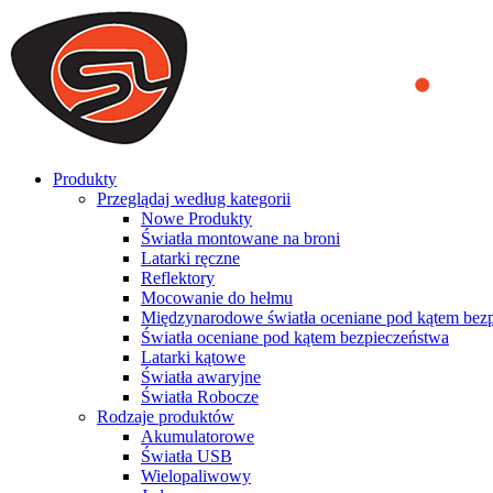
We use cookies to ensure that we provide you the best experience on o
you a better experience. To learn more or to find out how you can di
ACCEPT AND CLOSE
Produkty
Przeglądaj według kategorii
Nowe Produkty
Światła montowane na broni
Latarki ręczne
Reflektory
Mocowanie do hełmu
Międzynarodowe światła oceniane pod kątem bez
Światła oceniane pod kątem bezpieczeństwa
Latarki kątowe
Światła awaryjne
Światła Robocze
Rodzaje produktów
Akumulatorowe
Światła USB
Wielopaliwowy