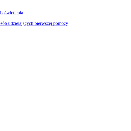
i oświetlenia
sób udzielających pierwszej pomocy