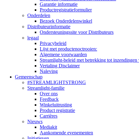
Garantie informatie
Productregistratieformulier
Onderdelen
Bezoek Onderdelenwinkel
Distributeurinformatie
Ondersteuningssite voor Distributeurs
legaal
Privacybeleid
Lijst met productenoctrooien:
Algemene voorwaarden
Streamlight-beleid met betrekking tot inzendingen 
Vertaling Disclaimer
Naleving
Gemeenschap
#STREAMLIGHTSTRONG
Streamlight-familie
Over ons
Feedback
Winkeluitrusting
Product registratie
Carrières
Nieuws
Mediakit
Aankomende evenementen
Initiatieven