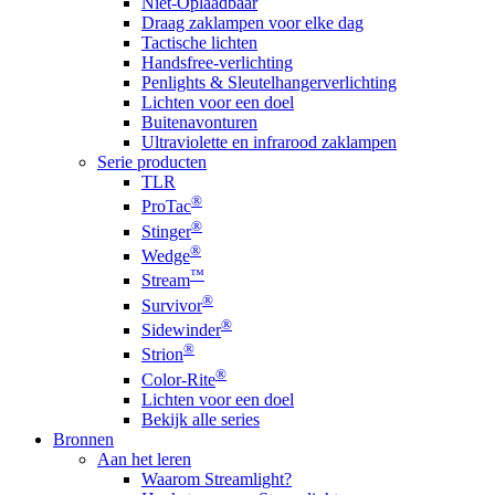
Niet-Oplaadbaar
Draag zaklampen voor elke dag
Tactische lichten
Handsfree-verlichting
Penlights & Sleutelhangerverlichting
Lichten voor een doel
Buitenavonturen
Ultraviolette en infrarood zaklampen
Serie producten
TLR
®
ProTac
®
Stinger
®
Wedge
™
Stream
®
Survivor
®
Sidewinder
®
Strion
®
Color-Rite
Lichten voor een doel
Bekijk alle series
Bronnen
Aan het leren
Waarom Streamlight?