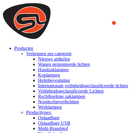
We use cookies to ensure that we provide you the best experience on o
you a better experience. To learn more or to find out how you can di
ACCEPT AND CLOSE
Producten
Verkennen per categorie
Nieuwe artikelen
Wapen gemonteerde lichten
Handzaklampen
Koplampen
Helmbevestiging
Internationale veiligheidsgeclassificeerde lichten
Veiligheidsgeclassificeerde Lichten
Rechthoekige zaklampen
Noodscèneverlichting
Werklampen
Producttypes:
Oplaadbare
Oplaadbare USB
Multi-Brandstof