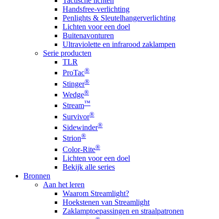
Tactische lichten
Handsfree-verlichting
Penlights & Sleutelhangerverlichting
Lichten voor een doel
Buitenavonturen
Ultraviolette en infrarood zaklampen
Serie producten
TLR
®
ProTac
®
Stinger
®
Wedge
™
Stream
®
Survivor
®
Sidewinder
®
Strion
®
Color-Rite
Lichten voor een doel
Bekijk alle series
Bronnen
Aan het leren
Waarom Streamlight?
Hoekstenen van Streamlight
Zaklamptoepassingen en straalpatronen