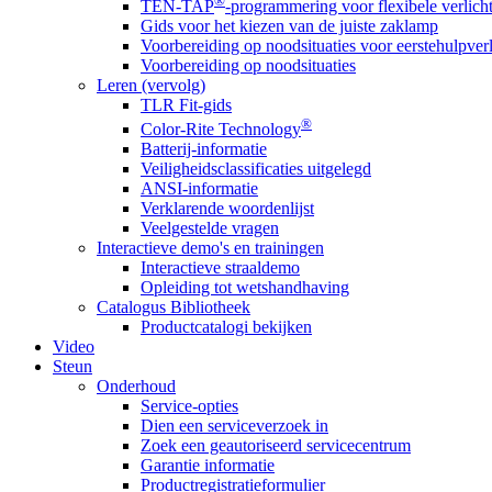
®
TEN-TAP
-programmering voor flexibele verlich
Gids voor het kiezen van de juiste zaklamp
Voorbereiding op noodsituaties voor eerstehulpver
Voorbereiding op noodsituaties
Leren (vervolg)
TLR Fit-gids
®
Color-Rite Technology
Batterij-informatie
Veiligheidsclassificaties uitgelegd
ANSI-informatie
Verklarende woordenlijst
Veelgestelde vragen
Interactieve demo's en trainingen
Interactieve straaldemo
Opleiding tot wetshandhaving
Catalogus Bibliotheek
Productcatalogi bekijken
Video
Steun
Onderhoud
Service-opties
Dien een serviceverzoek in
Zoek een geautoriseerd servicecentrum
Garantie informatie
Productregistratieformulier