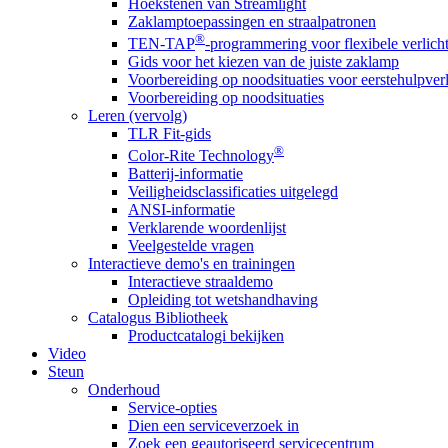
Hoekstenen van Streamlight
Zaklamptoepassingen en straalpatronen
®
TEN-TAP
-programmering voor flexibele verlich
Gids voor het kiezen van de juiste zaklamp
Voorbereiding op noodsituaties voor eerstehulpver
Voorbereiding op noodsituaties
Leren (vervolg)
TLR Fit-gids
®
Color-Rite Technology
Batterij-informatie
Veiligheidsclassificaties uitgelegd
ANSI-informatie
Verklarende woordenlijst
Veelgestelde vragen
Interactieve demo's en trainingen
Interactieve straaldemo
Opleiding tot wetshandhaving
Catalogus Bibliotheek
Productcatalogi bekijken
Video
Steun
Onderhoud
Service-opties
Dien een serviceverzoek in
Zoek een geautoriseerd servicecentrum