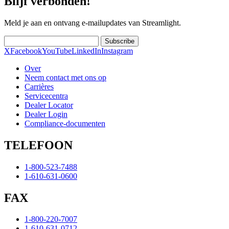
Blijf verbonden!
Meld je aan en ontvang e-mailupdates van Streamlight.
Subscribe
X
Facebook
YouTube
LinkedIn
Instagram
Over
Neem contact met ons op
Carrières
Servicecentra
Dealer Locator
Dealer Login
Compliance-documenten
TELEFOON
1-800-523-7488
1-610-631-0600
FAX
1-800-220-7007
1-610-631-0712