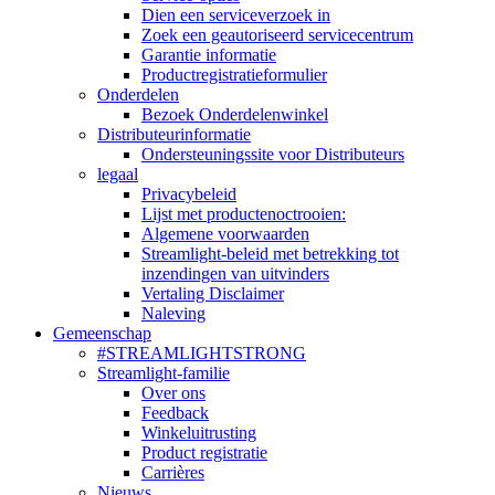
Dien een serviceverzoek in
Zoek een geautoriseerd servicecentrum
Garantie informatie
Productregistratieformulier
Onderdelen
Bezoek Onderdelenwinkel
Distributeurinformatie
Ondersteuningssite voor Distributeurs
legaal
Privacybeleid
Lijst met productenoctrooien:
Algemene voorwaarden
Streamlight-beleid met betrekking tot
inzendingen van uitvinders
Vertaling Disclaimer
Naleving
Gemeenschap
#STREAMLIGHTSTRONG
Streamlight-familie
Over ons
Feedback
Winkeluitrusting
Product registratie
Carrières
Nieuws