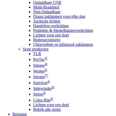
Oplaadbare USB
Multi-Brandstof
Niet-Oplaadbaar
Draag zaklampen voor elke dag
Tactische lichten
Handsfree-verlichting
Penlights & Sleutelhangerverlichting
Lichten voor een doel
Buitenavonturen
Ultraviolette en infrarood zaklampen
Serie producten
TLR
®
ProTac
®
Stinger
®
Wedge
™
Stream
®
Survivor
®
Sidewinder
®
Strion
®
Color-Rite
Lichten voor een doel
Bekijk alle series
Bronnen