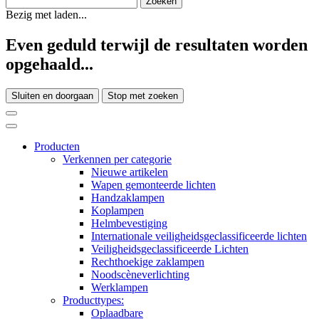
Bezig met laden...
Even geduld terwijl de resultaten worden
opgehaald...
Sluiten en doorgaan
Stop met zoeken
Producten
Verkennen per categorie
Nieuwe artikelen
Wapen gemonteerde lichten
Handzaklampen
Koplampen
Helmbevestiging
Internationale veiligheidsgeclassificeerde lichten
Veiligheidsgeclassificeerde Lichten
Rechthoekige zaklampen
Noodscèneverlichting
Werklampen
Producttypes:
Oplaadbare