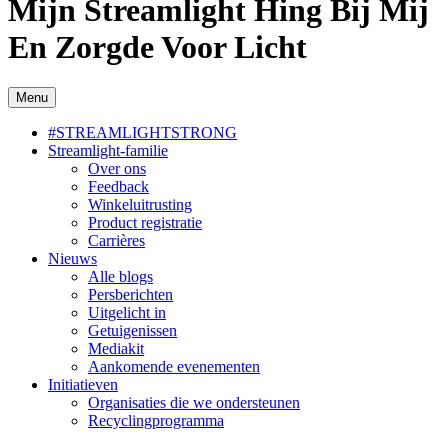
Mijn Streamlight Hing Bij Mij
En Zorgde Voor Licht
Menu
#STREAMLIGHTSTRONG
Streamlight-familie
Over ons
Feedback
Winkeluitrusting
Product registratie
Carrières
Nieuws
Alle blogs
Persberichten
Uitgelicht in
Getuigenissen
Mediakit
Aankomende evenementen
Initiatieven
Organisaties die we ondersteunen
Recyclingprogramma