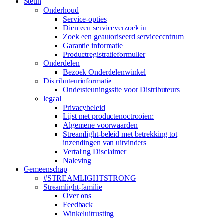
Steun
Onderhoud
Service-opties
Dien een serviceverzoek in
Zoek een geautoriseerd servicecentrum
Garantie informatie
Productregistratieformulier
Onderdelen
Bezoek Onderdelenwinkel
Distributeurinformatie
Ondersteuningssite voor Distributeurs
legaal
Privacybeleid
Lijst met productenoctrooien:
Algemene voorwaarden
Streamlight-beleid met betrekking tot
inzendingen van uitvinders
Vertaling Disclaimer
Naleving
Gemeenschap
#STREAMLIGHTSTRONG
Streamlight-familie
Over ons
Feedback
Winkeluitrusting