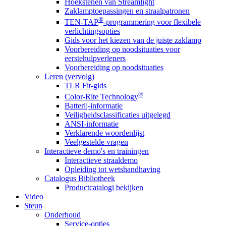
Hoekstenen van Streamlight
Zaklamptoepassingen en straalpatronen
®
TEN-TAP
-programmering voor flexibele
verlichtingsopties
Gids voor het kiezen van de juiste zaklamp
Voorbereiding op noodsituaties voor
eerstehulpverleners
Voorbereiding op noodsituaties
Leren (vervolg)
TLR Fit-gids
®
Color-Rite Technology
Batterij-informatie
Veiligheidsclassificaties uitgelegd
ANSI-informatie
Verklarende woordenlijst
Veelgestelde vragen
Interactieve demo's en trainingen
Interactieve straaldemo
Opleiding tot wetshandhaving
Catalogus Bibliotheek
Productcatalogi bekijken
Video
Steun
Onderhoud
Service-opties