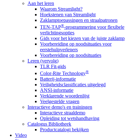
Aan het leren
Waarom Streamlight?
Hoekstenen van Streamlight
Zaklamptoepassingen en straalpatronen
®
TEN-TAP
-programmering voor flexibele
verlichtingsopties
Gids voor het kiezen van de juiste zaklamp
Voorbereiding op noodsituaties voor
eerstehulpverleners
Voorbereiding op noodsituaties
Leren (vervolg)
TLR Fit-gids
®
Color-Rite Technology
Batterij-informatie
Veiligheidsclassificaties uitgelegd
ANSI-informatie
Verklarende woordenlijst
Veelgestelde vragen
Interactieve demo's en trainingen
Interactieve straaldemo
Opleiding tot wetshandhaving
Catalogus Bibliotheek
Productcatalogi bekijken
Video