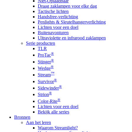
Niet-Oplaadbaar
Draag zaklampen voor elke dag
Tactische lichten
Handsfree-verlichting
Penlights & Sleutelhangerverlichting
Lichten voor een doel
Buitenavonturen
Ultraviolette en infrarood zaklampen
Serie producten
TLR
®
ProTac
®
Stinger
®
Wedge
™
Stream
®
Survivor
®
Sidewinder
®
Strion
®
Color-Rite
Lichten voor een doel
Bekijk alle series
Bronnen
Aan het leren
Waarom Streamlight?