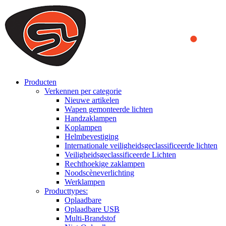
We use cookies to ensure that we provide you the best experience
on our website. By continuing to browse this website, you accept
that cookies are used to help us analyze how the website is used and
to offer you a better experience. To learn more or to find out how
you can disable cookies, you can access our
Privacy Policy
.
ACCEPT AND CLOSE
Producten
Verkennen per categorie
Nieuwe artikelen
Wapen gemonteerde lichten
Handzaklampen
Koplampen
Helmbevestiging
Internationale veiligheidsgeclassificeerde lichten
Veiligheidsgeclassificeerde Lichten
Rechthoekige zaklampen
Noodscèneverlichting
Werklampen
Producttypes:
Oplaadbare
Oplaadbare USB
Multi-Brandstof