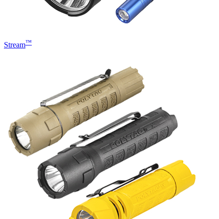
™
Stream