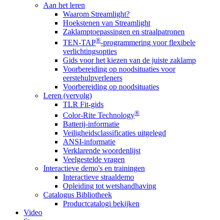
Aan het leren
Waarom Streamlight?
Hoekstenen van Streamlight
Zaklamptoepassingen en straalpatronen
®
TEN-TAP
-programmering voor flexibele
verlichtingsopties
Gids voor het kiezen van de juiste zaklamp
Voorbereiding op noodsituaties voor
eerstehulpverleners
Voorbereiding op noodsituaties
Leren (vervolg)
TLR Fit-gids
®
Color-Rite Technology
Batterij-informatie
Veiligheidsclassificaties uitgelegd
ANSI-informatie
Verklarende woordenlijst
Veelgestelde vragen
Interactieve demo's en trainingen
Interactieve straaldemo
Opleiding tot wetshandhaving
Catalogus Bibliotheek
Productcatalogi bekijken
Video