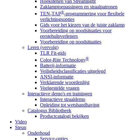
Hoekstenen van Streamlight
Zaklamptoepassingen en straalpatronen
®
TEN-TAP
-programmering voor flexibele
verlichtingsopties
Gids voor het kiezen van de juiste zaklamp
Voorbereiding op noodsituaties voor
eerstehulpverleners
Voorbereiding op noodsituaties
Leren (vervolg)
TLR Fit-gids
®
Color-Rite Technology
Batterij-informatie
Veiligheidsclassificaties uitgelegd
ANSI-informatie
Verklarende woordenlijst
Veelgestelde vragen
Interactieve demo's en trainingen
Interactieve straaldemo
Opleiding tot wetshandhaving
Catalogus Bibliotheek
Productcatalogi bekijken
Video
Steun
Onderhoud
Service-opties