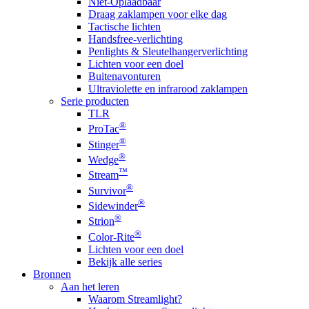
Niet-Oplaadbaar
Draag zaklampen voor elke dag
Tactische lichten
Handsfree-verlichting
Penlights & Sleutelhangerverlichting
Lichten voor een doel
Buitenavonturen
Ultraviolette en infrarood zaklampen
Serie producten
TLR
®
ProTac
®
Stinger
®
Wedge
™
Stream
®
Survivor
®
Sidewinder
®
Strion
®
Color-Rite
Lichten voor een doel
Bekijk alle series
Bronnen
Aan het leren
Waarom Streamlight?