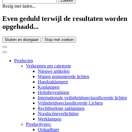
Bezig met laden...
Even geduld terwijl de resultaten worden
opgehaald...
Sluiten en doorgaan
Stop met zoeken
Producten
Verkennen per categorie
Nieuwe artikelen
Wapen gemonteerde lichten
Handzaklampen
Koplampen
Helmbevestiging
Internationale veiligheidsgeclassificeerde lichten
Veiligheidsgeclassificeerde Lichten
Rechthoekige zaklampen
Noodscèneverlichting
Werklampen
Producttypes:
Oplaadbare