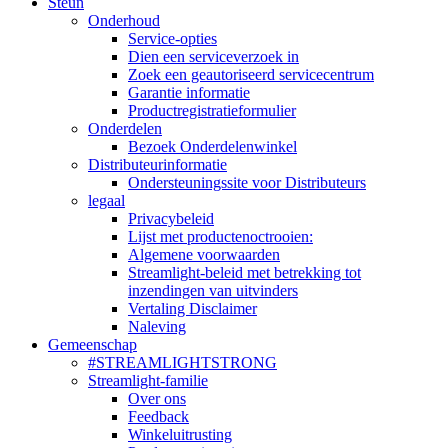
Steun
Onderhoud
Service-opties
Dien een serviceverzoek in
Zoek een geautoriseerd servicecentrum
Garantie informatie
Productregistratieformulier
Onderdelen
Bezoek Onderdelenwinkel
Distributeurinformatie
Ondersteuningssite voor Distributeurs
legaal
Privacybeleid
Lijst met productenoctrooien:
Algemene voorwaarden
Streamlight-beleid met betrekking tot
inzendingen van uitvinders
Vertaling Disclaimer
Naleving
Gemeenschap
#STREAMLIGHTSTRONG
Streamlight-familie
Over ons
Feedback
Winkeluitrusting