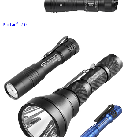
®
ProTac
2.0