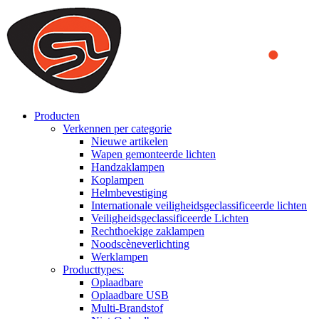
We use cookies to ensure that we provide you the best experience
on our website. By continuing to browse this website, you accept
that cookies are used to help us analyze how the website is used and
to offer you a better experience. To learn more or to find out how
you can disable cookies, you can access our
Privacy Policy
.
ACCEPT AND CLOSE
Producten
Verkennen per categorie
Nieuwe artikelen
Wapen gemonteerde lichten
Handzaklampen
Koplampen
Helmbevestiging
Internationale veiligheidsgeclassificeerde lichten
Veiligheidsgeclassificeerde Lichten
Rechthoekige zaklampen
Noodscèneverlichting
Werklampen
Producttypes:
Oplaadbare
Oplaadbare USB
Multi-Brandstof