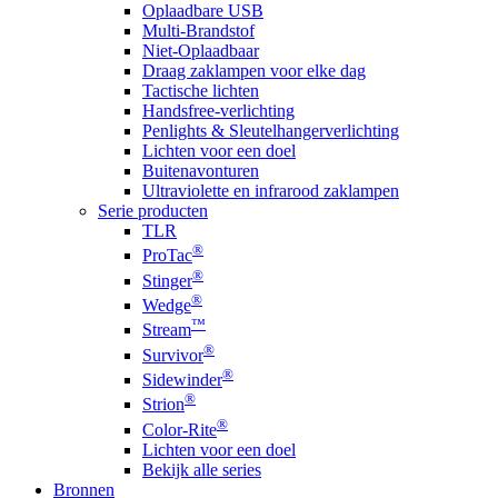
Oplaadbare USB
Multi-Brandstof
Niet-Oplaadbaar
Draag zaklampen voor elke dag
Tactische lichten
Handsfree-verlichting
Penlights & Sleutelhangerverlichting
Lichten voor een doel
Buitenavonturen
Ultraviolette en infrarood zaklampen
Serie producten
TLR
®
ProTac
®
Stinger
®
Wedge
™
Stream
®
Survivor
®
Sidewinder
®
Strion
®
Color-Rite
Lichten voor een doel
Bekijk alle series
Bronnen