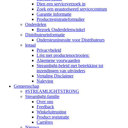
Dien een serviceverzoek in
Zoek een geautoriseerd servicecentrum
Garantie informatie
Productregistratieformulier
Onderdelen
Bezoek Onderdelenwinkel
Distributeurinformatie
Ondersteuningssite voor Distributeurs
legaal
Privacybeleid
Lijst met productenoctrooien:
Algemene voorwaarden
Streamlight-beleid met betrekking tot
inzendingen van uitvinders
Vertaling Disclaimer
Naleving
Gemeenschap
#STREAMLIGHTSTRONG
Streamlight-familie
Over ons
Feedback
Winkeluitrusting
Product registratie
Carrières
Nieuws