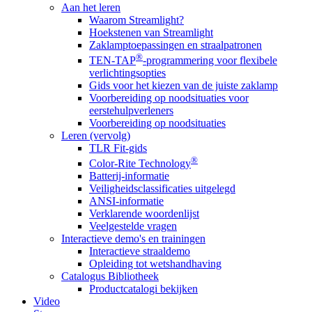
Aan het leren
Waarom Streamlight?
Hoekstenen van Streamlight
Zaklamptoepassingen en straalpatronen
®
TEN-TAP
-programmering voor flexibele
verlichtingsopties
Gids voor het kiezen van de juiste zaklamp
Voorbereiding op noodsituaties voor
eerstehulpverleners
Voorbereiding op noodsituaties
Leren (vervolg)
TLR Fit-gids
®
Color-Rite Technology
Batterij-informatie
Veiligheidsclassificaties uitgelegd
ANSI-informatie
Verklarende woordenlijst
Veelgestelde vragen
Interactieve demo's en trainingen
Interactieve straaldemo
Opleiding tot wetshandhaving
Catalogus Bibliotheek
Productcatalogi bekijken
Video