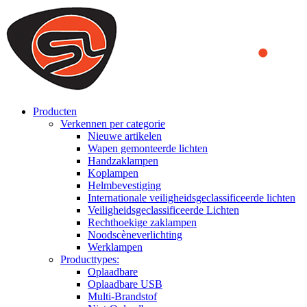
We use cookies to ensure that we provide you the best experience
on our website. By continuing to browse this website, you accept
that cookies are used to help us analyze how the website is used and
to offer you a better experience. To learn more or to find out how
you can disable cookies, you can access our
Privacy Policy
.
ACCEPT AND CLOSE
Producten
Verkennen per categorie
Nieuwe artikelen
Wapen gemonteerde lichten
Handzaklampen
Koplampen
Helmbevestiging
Internationale veiligheidsgeclassificeerde lichten
Veiligheidsgeclassificeerde Lichten
Rechthoekige zaklampen
Noodscèneverlichting
Werklampen
Producttypes:
Oplaadbare
Oplaadbare USB
Multi-Brandstof