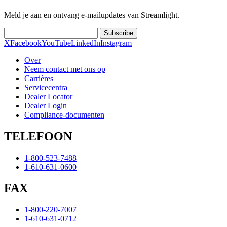
Meld je aan en ontvang e-mailupdates van Streamlight.
Subscribe
X
Facebook
YouTube
LinkedIn
Instagram
Over
Neem contact met ons op
Carrières
Servicecentra
Dealer Locator
Dealer Login
Compliance-documenten
TELEFOON
1-800-523-7488
1-610-631-0600
FAX
1-800-220-7007
1-610-631-0712