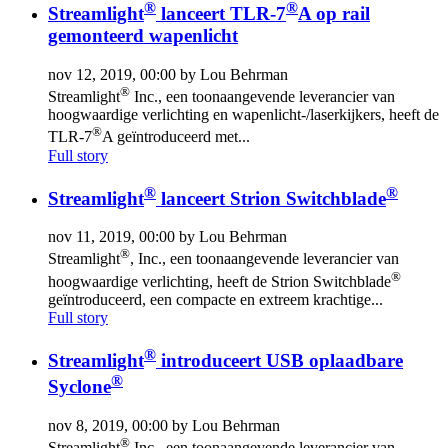
®
®
Streamlight
lanceert TLR-7
A op rail
gemonteerd wapenlicht
nov 12, 2019, 00:00 by Lou Behrman
®
Streamlight
Inc., een toonaangevende leverancier van
hoogwaardige verlichting en wapenlicht-/laserkijkers, heeft de
®
TLR-7
A geïntroduceerd met...
Full story
®
®
Streamlight
lanceert Strion Switchblade
nov 11, 2019, 00:00 by Lou Behrman
®
Streamlight
, Inc., een toonaangevende leverancier van
®
hoogwaardige verlichting, heeft de Strion Switchblade
geïntroduceerd, een compacte en extreem krachtige...
Full story
®
Streamlight
introduceert USB oplaadbare
®
Syclone
nov 8, 2019, 00:00 by Lou Behrman
®
Streamlight
Inc., een toonaangevende leverancier van