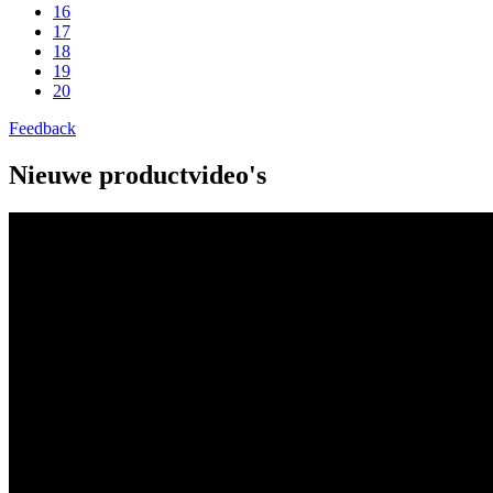
16
17
18
19
20
Feedback
Nieuwe productvideo's