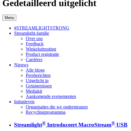
Gedetailleerd uitgelicht
Menu
#STREAMLIGHTSTRONG
Streamlight-familie
Over ons
Feedback
Winkeluitrusting
Product registratie
Carrières
Nieuws
Alle blogs
Persberichten
Uitgelicht in
Getuigenissen
Mediakit
Aankomende evenementen
Initiatieven
Organisaties die we ondersteunen
Recyclingprogramma
®
®
Streamlight
Introduceert MacroStream
USB