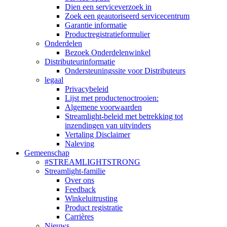
Dien een serviceverzoek in
Zoek een geautoriseerd servicecentrum
Garantie informatie
Productregistratieformulier
Onderdelen
Bezoek Onderdelenwinkel
Distributeurinformatie
Ondersteuningssite voor Distributeurs
legaal
Privacybeleid
Lijst met productenoctrooien:
Algemene voorwaarden
Streamlight-beleid met betrekking tot
inzendingen van uitvinders
Vertaling Disclaimer
Naleving
Gemeenschap
#STREAMLIGHTSTRONG
Streamlight-familie
Over ons
Feedback
Winkeluitrusting
Product registratie
Carrières
Nieuws