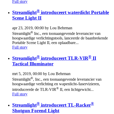
Full story
®
Streamlight
introduceert waterdicht Portable
Scene Light II
apr 23, 2019, 00:00 by Lou Behrman
®
Streamlight
Inc., een toonaangevende leverancier van
hoogwaardige verlichtingstools, lanceerde de baanbrekende
Portable Scene Light II, een oplaadbare...
Full story
®
®
Streamlight
introduceert TLR-VIR
II
Tactical Illuminator
mrt 5, 2019, 00:00 by Lou Behrman
®
Streamlight
, Inc., een toonaangevende leverancier van
hoogwaardige verlichting en wapenlicht-/laservizieren,
®
introduceerde de TLR-VIR
II, een lichtgewicht...
Full story
®
®
Streamlight
introduceert TL-Racker
Shotgun Forend Light