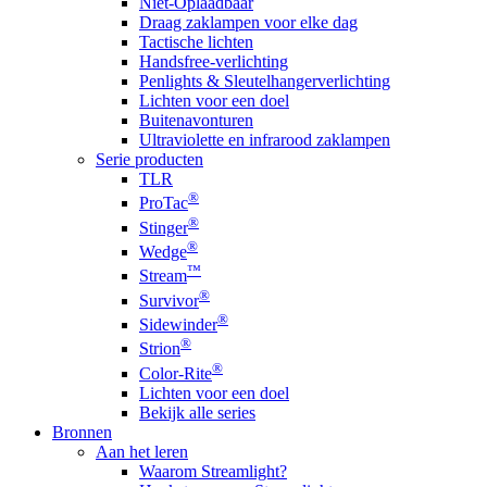
Niet-Oplaadbaar
Draag zaklampen voor elke dag
Tactische lichten
Handsfree-verlichting
Penlights & Sleutelhangerverlichting
Lichten voor een doel
Buitenavonturen
Ultraviolette en infrarood zaklampen
Serie producten
TLR
®
ProTac
®
Stinger
®
Wedge
™
Stream
®
Survivor
®
Sidewinder
®
Strion
®
Color-Rite
Lichten voor een doel
Bekijk alle series
Bronnen
Aan het leren
Waarom Streamlight?