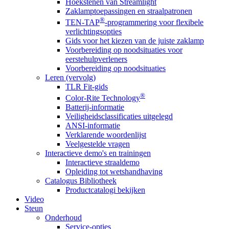
Hoekstenen van Streamlight
Zaklamptoepassingen en straalpatronen
®
TEN-TAP
-programmering voor flexibele
verlichtingsopties
Gids voor het kiezen van de juiste zaklamp
Voorbereiding op noodsituaties voor
eerstehulpverleners
Voorbereiding op noodsituaties
Leren (vervolg)
TLR Fit-gids
®
Color-Rite Technology
Batterij-informatie
Veiligheidsclassificaties uitgelegd
ANSI-informatie
Verklarende woordenlijst
Veelgestelde vragen
Interactieve demo's en trainingen
Interactieve straaldemo
Opleiding tot wetshandhaving
Catalogus Bibliotheek
Productcatalogi bekijken
Video
Steun
Onderhoud
Service-opties