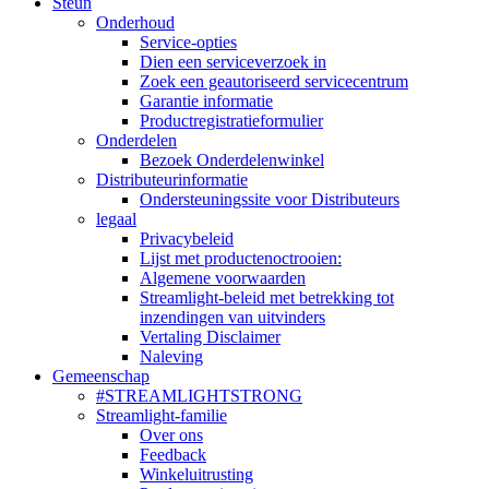
Steun
Onderhoud
Service-opties
Dien een serviceverzoek in
Zoek een geautoriseerd servicecentrum
Garantie informatie
Productregistratieformulier
Onderdelen
Bezoek Onderdelenwinkel
Distributeurinformatie
Ondersteuningssite voor Distributeurs
legaal
Privacybeleid
Lijst met productenoctrooien:
Algemene voorwaarden
Streamlight-beleid met betrekking tot
inzendingen van uitvinders
Vertaling Disclaimer
Naleving
Gemeenschap
#STREAMLIGHTSTRONG
Streamlight-familie
Over ons
Feedback
Winkeluitrusting