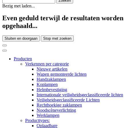
Bezig met laden...
Even geduld terwijl de resultaten worden
opgehaald...
Sluiten en doorgaan
Stop met zoeken
Producten
Verkennen per categorie
Nieuwe artikelen
Wapen gemonteerde lichten
Handzaklampen
Koplampen
Helmbevestiging
Internationale veiligheidsgeclassificeerde lichten
Veiligheidsgeclassificeerde Lichten
Rechthoekige zaklampen
Noodscèneverlichting
Werklampen
Producttypes:
Oplaadbare