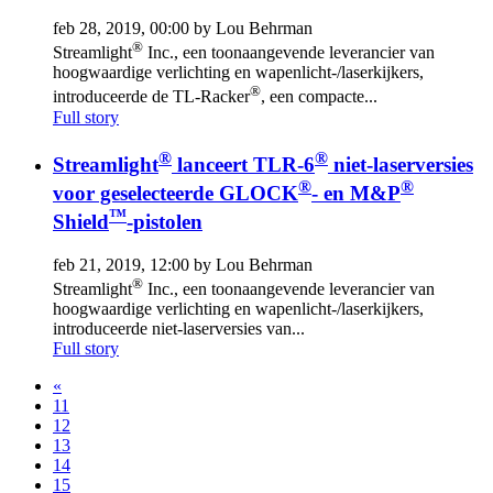
feb 28, 2019, 00:00 by Lou Behrman
®
Streamlight
Inc., een toonaangevende leverancier van
hoogwaardige verlichting en wapenlicht-/laserkijkers,
®
introduceerde de TL-Racker
, een compacte...
Full story
®
®
Streamlight
lanceert TLR-6
niet-laserversies
®
®
voor geselecteerde GLOCK
- en M&P
™
Shield
-pistolen
feb 21, 2019, 12:00 by Lou Behrman
®
Streamlight
Inc., een toonaangevende leverancier van
hoogwaardige verlichting en wapenlicht-/laserkijkers,
introduceerde niet-laserversies van...
Full story
«
11
12
13
14
15