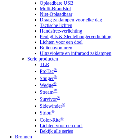
Oplaadbare USB
Multi-Brandstof
Niet-Oplaadbaar
Draag zaklampen voor elke dag
Tactische lichten
Handsfree-verlichting
Penlights & Sleutelhangerverlichting
Lichten voor een doel
Buitenavonturen
Ultraviolette en infrarood zaklampen
Serie producten
TLR
®
ProTac
®
Stinger
®
Wedge
™
Stream
®
Survivor
®
Sidewinder
®
Strion
®
Color-Rite
Lichten voor een doel
Bekijk alle series
Bronnen