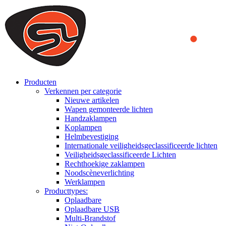
We use cookies to ensure that we provide you the best experience
on our website. By continuing to browse this website, you accept
that cookies are used to help us analyze how the website is used and
to offer you a better experience. To learn more or to find out how
you can disable cookies, you can access our
Privacy Policy
.
ACCEPT AND CLOSE
Producten
Verkennen per categorie
Nieuwe artikelen
Wapen gemonteerde lichten
Handzaklampen
Koplampen
Helmbevestiging
Internationale veiligheidsgeclassificeerde lichten
Veiligheidsgeclassificeerde Lichten
Rechthoekige zaklampen
Noodscèneverlichting
Werklampen
Producttypes:
Oplaadbare
Oplaadbare USB
Multi-Brandstof