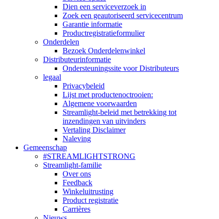
Dien een serviceverzoek in
Zoek een geautoriseerd servicecentrum
Garantie informatie
Productregistratieformulier
Onderdelen
Bezoek Onderdelenwinkel
Distributeurinformatie
Ondersteuningssite voor Distributeurs
legaal
Privacybeleid
Lijst met productenoctrooien:
Algemene voorwaarden
Streamlight-beleid met betrekking tot
inzendingen van uitvinders
Vertaling Disclaimer
Naleving
Gemeenschap
#STREAMLIGHTSTRONG
Streamlight-familie
Over ons
Feedback
Winkeluitrusting
Product registratie
Carrières
Nieuws