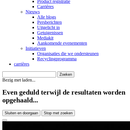
Product registratie
Carrières
Nieuws
Alle blogs
Persberichten
Uitgelicht in
Getuigenissen
Mediakit
Aankomende evenementen
Initiatieven
Organisaties die we ondersteunen
Recyclingprogramma
carrières
Bezig met laden...
Even geduld terwijl de resultaten worden
opgehaald...
Sluiten en doorgaan
Stop met zoeken