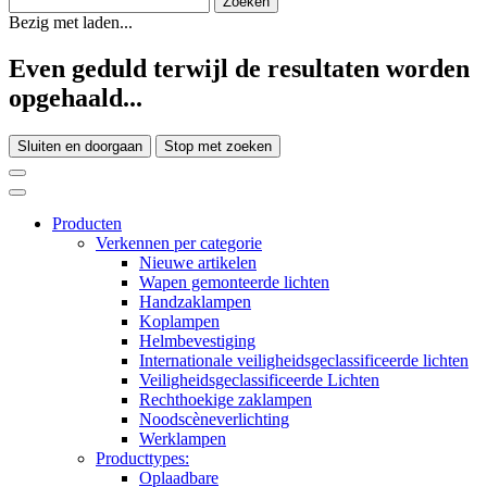
Bezig met laden...
Even geduld terwijl de resultaten worden
opgehaald...
Sluiten en doorgaan
Stop met zoeken
Producten
Verkennen per categorie
Nieuwe artikelen
Wapen gemonteerde lichten
Handzaklampen
Koplampen
Helmbevestiging
Internationale veiligheidsgeclassificeerde lichten
Veiligheidsgeclassificeerde Lichten
Rechthoekige zaklampen
Noodscèneverlichting
Werklampen
Producttypes:
Oplaadbare