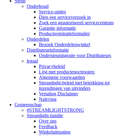
Steun
Onderhoud
Service-opties
Dien een serviceverzoek in
Zoek een geautoriseerd servicecentrum
Garantie informatie
Productregistratieformulier
Onderdelen
Bezoek Onderdelenwinkel
Distributeurinformatie
Ondersteuningssite voor Distributeurs
legaal
Privacybeleid
Lijst met productenoctrooien:
Algemene voorwaarden
Streamlight-beleid met betrekking tot
inzendingen van uitvinders
Vertaling Disclaimer
Naleving
Gemeenschap
#STREAMLIGHTSTRONG
Streamlight-familie
Over ons
Feedback
Winkeluitrusting