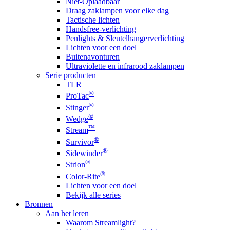
Niet-Oplaadbaar
Draag zaklampen voor elke dag
Tactische lichten
Handsfree-verlichting
Penlights & Sleutelhangerverlichting
Lichten voor een doel
Buitenavonturen
Ultraviolette en infrarood zaklampen
Serie producten
TLR
®
ProTac
®
Stinger
®
Wedge
™
Stream
®
Survivor
®
Sidewinder
®
Strion
®
Color-Rite
Lichten voor een doel
Bekijk alle series
Bronnen
Aan het leren
Waarom Streamlight?