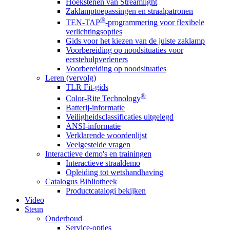
Hoekstenen van Streamlight
Zaklamptoepassingen en straalpatronen
®
TEN-TAP
-programmering voor flexibele
verlichtingsopties
Gids voor het kiezen van de juiste zaklamp
Voorbereiding op noodsituaties voor
eerstehulpverleners
Voorbereiding op noodsituaties
Leren (vervolg)
TLR Fit-gids
®
Color-Rite Technology
Batterij-informatie
Veiligheidsclassificaties uitgelegd
ANSI-informatie
Verklarende woordenlijst
Veelgestelde vragen
Interactieve demo's en trainingen
Interactieve straaldemo
Opleiding tot wetshandhaving
Catalogus Bibliotheek
Productcatalogi bekijken
Video
Steun
Onderhoud
Service-opties