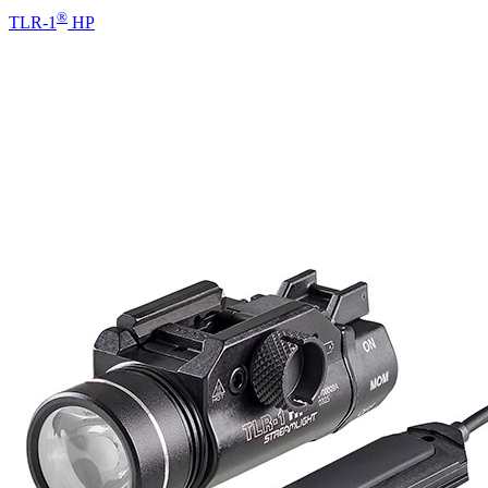
®
TLR-1
HP