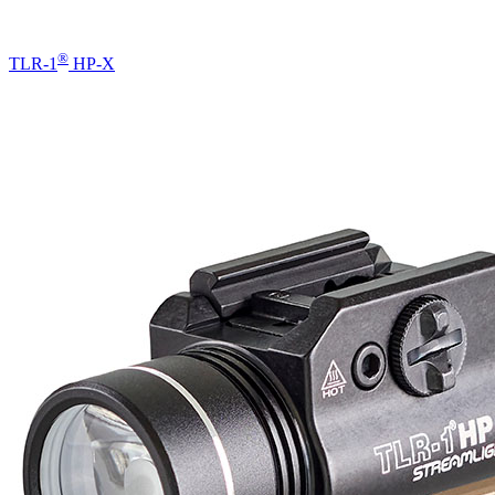
®
TLR-1
HP-X