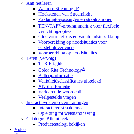
Aan het leren
Waarom Streamlight?
Hoekstenen van Streamlight
Zaklamptoepassingen en straalpatronen
®
TEN-TAP
-programmering voor flexibele
verlichtingsopties
Gids voor het kiezen van de juiste zaklamp
Voorbereiding op noodsituaties voor
eerstehulpverleners
Voorbereiding op noodsituaties
Leren (vervolg)
TLR Fit-gids
®
Color-Rite Technology
Batterij-informatie
Veiligheidsclassificaties uitgelegd
ANSI-informatie
Verklarende woordenlijst
Veelgestelde vragen
Interactieve demo's en trainingen
Interactieve straaldemo
Opleiding tot wetshandhaving
Catalogus Bibliotheek
Productcatalogi bekijken
Video