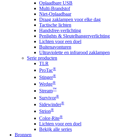
Oplaadbare USB
Multi-Brandstof
Niet-Oplaadbaar
Draag zaklampen voor elke dag
Tactische lichten
Handsfree-verlichting
Penlights & Sleutelhangerverlichting
Lichten voor een doel
Buitenavonturen
Ultraviolette en infrarood zaklampen
Serie producten
TLR
®
ProTac
®
Stinger
®
Wedge
™
Stream
®
Survivor
®
Sidewinder
®
Strion
®
Color-Rite
Lichten voor een doel
Bekijk alle series
Bronnen