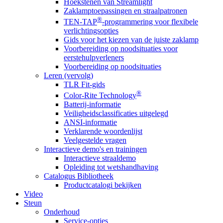
Hoekstenen van Streamlight
Zaklamptoepassingen en straalpatronen
®
TEN-TAP
-programmering voor flexibele
verlichtingsopties
Gids voor het kiezen van de juiste zaklamp
Voorbereiding op noodsituaties voor
eerstehulpverleners
Voorbereiding op noodsituaties
Leren (vervolg)
TLR Fit-gids
®
Color-Rite Technology
Batterij-informatie
Veiligheidsclassificaties uitgelegd
ANSI-informatie
Verklarende woordenlijst
Veelgestelde vragen
Interactieve demo's en trainingen
Interactieve straaldemo
Opleiding tot wetshandhaving
Catalogus Bibliotheek
Productcatalogi bekijken
Video
Steun
Onderhoud
Service-opties