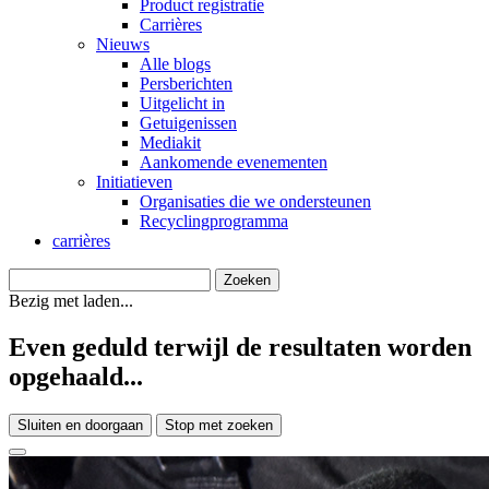
Product registratie
Carrières
Nieuws
Alle blogs
Persberichten
Uitgelicht in
Getuigenissen
Mediakit
Aankomende evenementen
Initiatieven
Organisaties die we ondersteunen
Recyclingprogramma
carrières
Bezig met laden...
Even geduld terwijl de resultaten worden
opgehaald...
Sluiten en doorgaan
Stop met zoeken