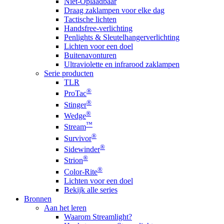
Niet-Oplaadbaar
Draag zaklampen voor elke dag
Tactische lichten
Handsfree-verlichting
Penlights & Sleutelhangerverlichting
Lichten voor een doel
Buitenavonturen
Ultraviolette en infrarood zaklampen
Serie producten
TLR
®
ProTac
®
Stinger
®
Wedge
™
Stream
®
Survivor
®
Sidewinder
®
Strion
®
Color-Rite
Lichten voor een doel
Bekijk alle series
Bronnen
Aan het leren
Waarom Streamlight?