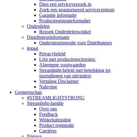
Dien een serviceverzoek in
Zoek een geautoriseerd servicecentrum
Garantie informatie
Productregistratieformulier
Onderdelen
Bezoek Onderdelenwinkel
Distributeurinformatie
Ondersteuningssite voor Distributeurs
legaal
Privacybeleid
Lijst met productenoctrooien:
Algemene voorwaarden
Streamlight-beleid met betrekking tot
inzendingen van uitvinders
Vertaling Disclaimer
Naleving
Gemeenschap
#STREAMLIGHTSTRONG
Streamlight-familie
Over ons
Feedback
Winkeluitrusting
Product registratie
Carrières
Nieuws