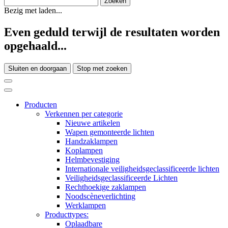
Bezig met laden...
Even geduld terwijl de resultaten worden
opgehaald...
Sluiten en doorgaan
Stop met zoeken
Producten
Verkennen per categorie
Nieuwe artikelen
Wapen gemonteerde lichten
Handzaklampen
Koplampen
Helmbevestiging
Internationale veiligheidsgeclassificeerde lichten
Veiligheidsgeclassificeerde Lichten
Rechthoekige zaklampen
Noodscèneverlichting
Werklampen
Producttypes:
Oplaadbare