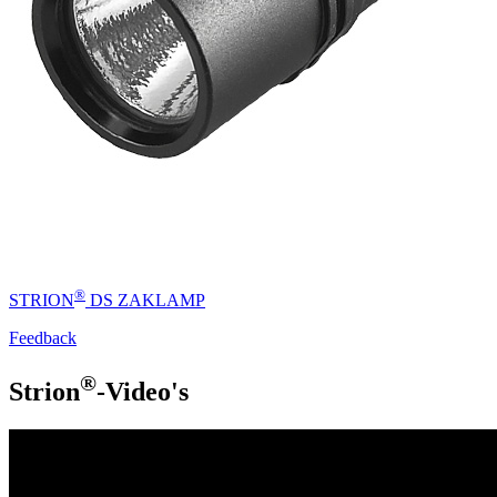
®
STRION
DS ZAKLAMP
Feedback
®
Strion
-Video's