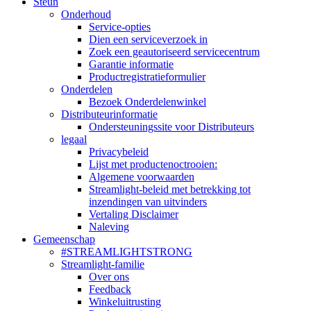
Steun
Onderhoud
Service-opties
Dien een serviceverzoek in
Zoek een geautoriseerd servicecentrum
Garantie informatie
Productregistratieformulier
Onderdelen
Bezoek Onderdelenwinkel
Distributeurinformatie
Ondersteuningssite voor Distributeurs
legaal
Privacybeleid
Lijst met productenoctrooien:
Algemene voorwaarden
Streamlight-beleid met betrekking tot
inzendingen van uitvinders
Vertaling Disclaimer
Naleving
Gemeenschap
#STREAMLIGHTSTRONG
Streamlight-familie
Over ons
Feedback
Winkeluitrusting