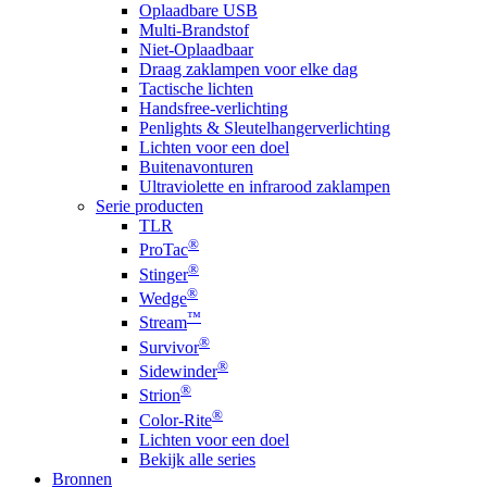
Oplaadbare USB
Multi-Brandstof
Niet-Oplaadbaar
Draag zaklampen voor elke dag
Tactische lichten
Handsfree-verlichting
Penlights & Sleutelhangerverlichting
Lichten voor een doel
Buitenavonturen
Ultraviolette en infrarood zaklampen
Serie producten
TLR
®
ProTac
®
Stinger
®
Wedge
™
Stream
®
Survivor
®
Sidewinder
®
Strion
®
Color-Rite
Lichten voor een doel
Bekijk alle series
Bronnen