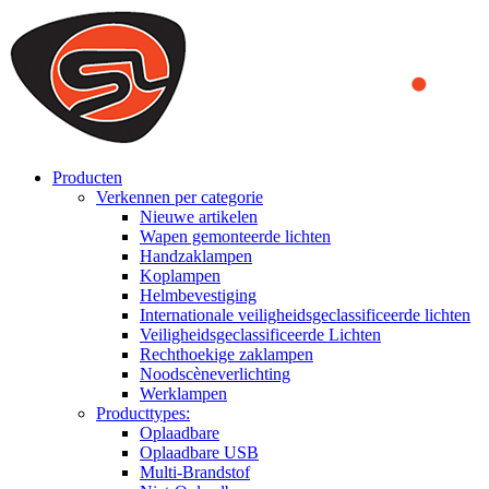
We use cookies to ensure that we provide you the best experience
on our website. By continuing to browse this website, you accept
that cookies are used to help us analyze how the website is used and
to offer you a better experience. To learn more or to find out how
you can disable cookies, you can access our
Privacy Policy
.
ACCEPT AND CLOSE
Producten
Verkennen per categorie
Nieuwe artikelen
Wapen gemonteerde lichten
Handzaklampen
Koplampen
Helmbevestiging
Internationale veiligheidsgeclassificeerde lichten
Veiligheidsgeclassificeerde Lichten
Rechthoekige zaklampen
Noodscèneverlichting
Werklampen
Producttypes:
Oplaadbare
Oplaadbare USB
Multi-Brandstof