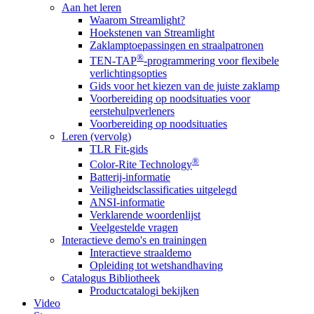
Aan het leren
Waarom Streamlight?
Hoekstenen van Streamlight
Zaklamptoepassingen en straalpatronen
®
TEN-TAP
-programmering voor flexibele
verlichtingsopties
Gids voor het kiezen van de juiste zaklamp
Voorbereiding op noodsituaties voor
eerstehulpverleners
Voorbereiding op noodsituaties
Leren (vervolg)
TLR Fit-gids
®
Color-Rite Technology
Batterij-informatie
Veiligheidsclassificaties uitgelegd
ANSI-informatie
Verklarende woordenlijst
Veelgestelde vragen
Interactieve demo's en trainingen
Interactieve straaldemo
Opleiding tot wetshandhaving
Catalogus Bibliotheek
Productcatalogi bekijken
Video