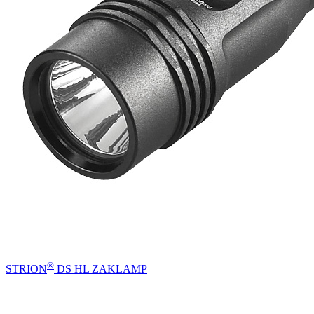
®
STRION
DS HL ZAKLAMP