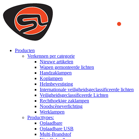
We use cookies to ensure that we provide you the best experience
on our website. By continuing to browse this website, you accept
that cookies are used to help us analyze how the website is used and
to offer you a better experience. To learn more or to find out how
you can disable cookies, you can access our
Privacy Policy
.
ACCEPT AND CLOSE
Producten
Verkennen per categorie
Nieuwe artikelen
Wapen gemonteerde lichten
Handzaklampen
Koplampen
Helmbevestiging
Internationale veiligheidsgeclassificeerde lichten
Veiligheidsgeclassificeerde Lichten
Rechthoekige zaklampen
Noodscèneverlichting
Werklampen
Producttypes:
Oplaadbare
Oplaadbare USB
Multi-Brandstof