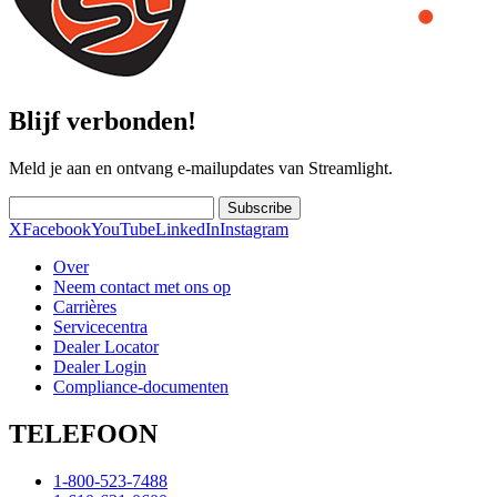
Blijf verbonden!
Meld je aan en ontvang e-mailupdates van Streamlight.
Subscribe
X
Facebook
YouTube
LinkedIn
Instagram
Over
Neem contact met ons op
Carrières
Servicecentra
Dealer Locator
Dealer Login
Compliance-documenten
TELEFOON
1-800-523-7488