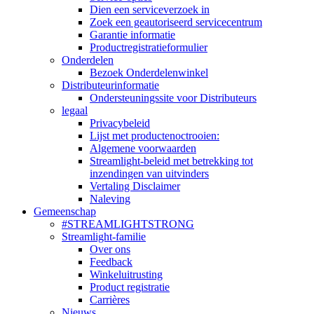
Dien een serviceverzoek in
Zoek een geautoriseerd servicecentrum
Garantie informatie
Productregistratieformulier
Onderdelen
Bezoek Onderdelenwinkel
Distributeurinformatie
Ondersteuningssite voor Distributeurs
legaal
Privacybeleid
Lijst met productenoctrooien:
Algemene voorwaarden
Streamlight-beleid met betrekking tot
inzendingen van uitvinders
Vertaling Disclaimer
Naleving
Gemeenschap
#STREAMLIGHTSTRONG
Streamlight-familie
Over ons
Feedback
Winkeluitrusting
Product registratie
Carrières
Nieuws