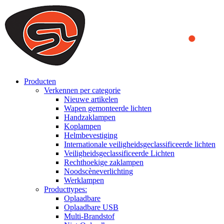
We use cookies to ensure that we provide you the best experience
on our website. By continuing to browse this website, you accept
that cookies are used to help us analyze how the website is used and
to offer you a better experience. To learn more or to find out how
you can disable cookies, you can access our
Privacy Policy
.
ACCEPT AND CLOSE
Producten
Verkennen per categorie
Nieuwe artikelen
Wapen gemonteerde lichten
Handzaklampen
Koplampen
Helmbevestiging
Internationale veiligheidsgeclassificeerde lichten
Veiligheidsgeclassificeerde Lichten
Rechthoekige zaklampen
Noodscèneverlichting
Werklampen
Producttypes:
Oplaadbare
Oplaadbare USB
Multi-Brandstof