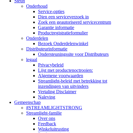
Steun
Onderhoud
Service-opties
Dien een serviceverzoek in
Zoek een geautoriseerd servicecentrum
Garantie informatie
Productregistratieformulier
Onderdelen
Bezoek Onderdelenwinkel
Distributeurinformatie
Ondersteuningssite voor Distributeurs
legaal
Privacybeleid
Lijst met productenoctrooien:
Algemene voorwaarden
Streamlight-beleid met betrekking tot
inzendingen van uitvinders
Vertaling Disclaimer
Naleving
Gemeenschap
#STREAMLIGHTSTRONG
Streamlight-familie
Over ons
Feedback
Winkeluitrusting