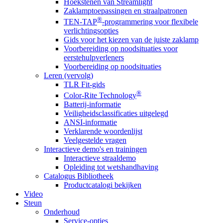
Hoekstenen van Streamlight
Zaklamptoepassingen en straalpatronen
®
TEN-TAP
-programmering voor flexibele
verlichtingsopties
Gids voor het kiezen van de juiste zaklamp
Voorbereiding op noodsituaties voor
eerstehulpverleners
Voorbereiding op noodsituaties
Leren (vervolg)
TLR Fit-gids
®
Color-Rite Technology
Batterij-informatie
Veiligheidsclassificaties uitgelegd
ANSI-informatie
Verklarende woordenlijst
Veelgestelde vragen
Interactieve demo's en trainingen
Interactieve straaldemo
Opleiding tot wetshandhaving
Catalogus Bibliotheek
Productcatalogi bekijken
Video
Steun
Onderhoud
Service-opties