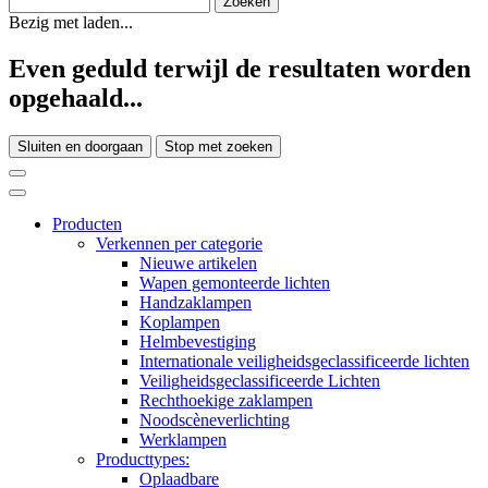
Bezig met laden...
Even geduld terwijl de resultaten worden
opgehaald...
Sluiten en doorgaan
Stop met zoeken
Producten
Verkennen per categorie
Nieuwe artikelen
Wapen gemonteerde lichten
Handzaklampen
Koplampen
Helmbevestiging
Internationale veiligheidsgeclassificeerde lichten
Veiligheidsgeclassificeerde Lichten
Rechthoekige zaklampen
Noodscèneverlichting
Werklampen
Producttypes:
Oplaadbare