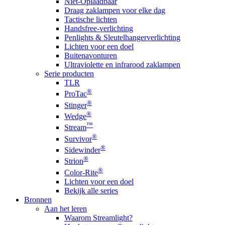
Niet-Oplaadbaar
Draag zaklampen voor elke dag
Tactische lichten
Handsfree-verlichting
Penlights & Sleutelhangerverlichting
Lichten voor een doel
Buitenavonturen
Ultraviolette en infrarood zaklampen
Serie producten
TLR
®
ProTac
®
Stinger
®
Wedge
™
Stream
®
Survivor
®
Sidewinder
®
Strion
®
Color-Rite
Lichten voor een doel
Bekijk alle series
Bronnen
Aan het leren
Waarom Streamlight?