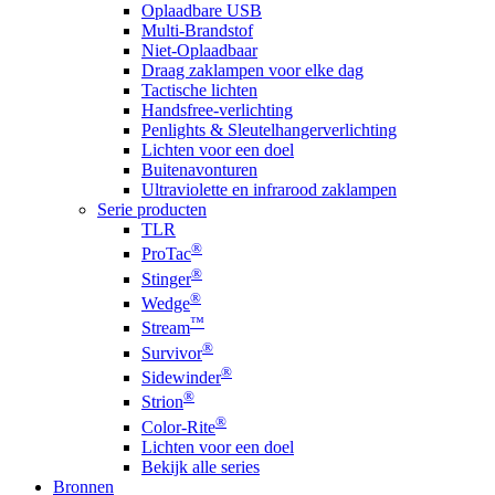
Oplaadbare USB
Multi-Brandstof
Niet-Oplaadbaar
Draag zaklampen voor elke dag
Tactische lichten
Handsfree-verlichting
Penlights & Sleutelhangerverlichting
Lichten voor een doel
Buitenavonturen
Ultraviolette en infrarood zaklampen
Serie producten
TLR
®
ProTac
®
Stinger
®
Wedge
™
Stream
®
Survivor
®
Sidewinder
®
Strion
®
Color-Rite
Lichten voor een doel
Bekijk alle series
Bronnen