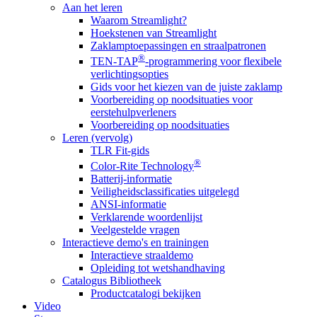
Aan het leren
Waarom Streamlight?
Hoekstenen van Streamlight
Zaklamptoepassingen en straalpatronen
®
TEN-TAP
-programmering voor flexibele
verlichtingsopties
Gids voor het kiezen van de juiste zaklamp
Voorbereiding op noodsituaties voor
eerstehulpverleners
Voorbereiding op noodsituaties
Leren (vervolg)
TLR Fit-gids
®
Color-Rite Technology
Batterij-informatie
Veiligheidsclassificaties uitgelegd
ANSI-informatie
Verklarende woordenlijst
Veelgestelde vragen
Interactieve demo's en trainingen
Interactieve straaldemo
Opleiding tot wetshandhaving
Catalogus Bibliotheek
Productcatalogi bekijken
Video