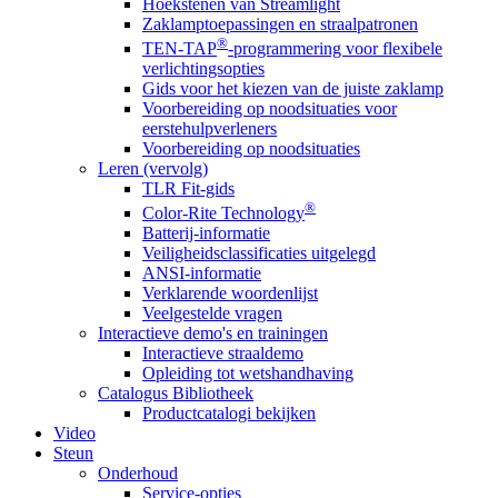
Hoekstenen van Streamlight
Zaklamptoepassingen en straalpatronen
®
TEN-TAP
-programmering voor flexibele
verlichtingsopties
Gids voor het kiezen van de juiste zaklamp
Voorbereiding op noodsituaties voor
eerstehulpverleners
Voorbereiding op noodsituaties
Leren (vervolg)
TLR Fit-gids
®
Color-Rite Technology
Batterij-informatie
Veiligheidsclassificaties uitgelegd
ANSI-informatie
Verklarende woordenlijst
Veelgestelde vragen
Interactieve demo's en trainingen
Interactieve straaldemo
Opleiding tot wetshandhaving
Catalogus Bibliotheek
Productcatalogi bekijken
Video
Steun
Onderhoud
Service-opties