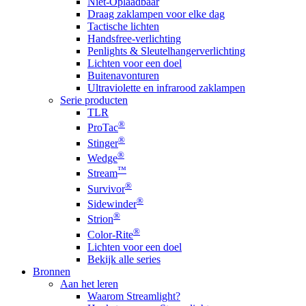
Niet-Oplaadbaar
Draag zaklampen voor elke dag
Tactische lichten
Handsfree-verlichting
Penlights & Sleutelhangerverlichting
Lichten voor een doel
Buitenavonturen
Ultraviolette en infrarood zaklampen
Serie producten
TLR
®
ProTac
®
Stinger
®
Wedge
™
Stream
®
Survivor
®
Sidewinder
®
Strion
®
Color-Rite
Lichten voor een doel
Bekijk alle series
Bronnen
Aan het leren
Waarom Streamlight?