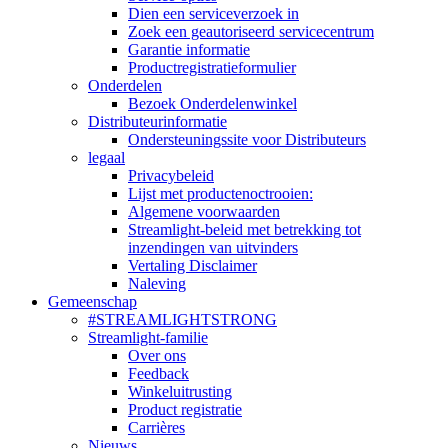
Dien een serviceverzoek in
Zoek een geautoriseerd servicecentrum
Garantie informatie
Productregistratieformulier
Onderdelen
Bezoek Onderdelenwinkel
Distributeurinformatie
Ondersteuningssite voor Distributeurs
legaal
Privacybeleid
Lijst met productenoctrooien:
Algemene voorwaarden
Streamlight-beleid met betrekking tot
inzendingen van uitvinders
Vertaling Disclaimer
Naleving
Gemeenschap
#STREAMLIGHTSTRONG
Streamlight-familie
Over ons
Feedback
Winkeluitrusting
Product registratie
Carrières
Nieuws