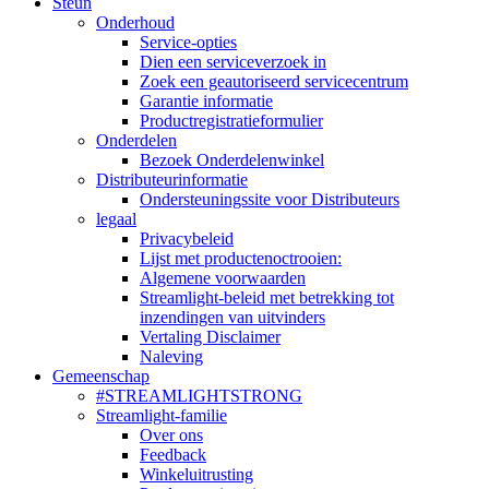
Steun
Onderhoud
Service-opties
Dien een serviceverzoek in
Zoek een geautoriseerd servicecentrum
Garantie informatie
Productregistratieformulier
Onderdelen
Bezoek Onderdelenwinkel
Distributeurinformatie
Ondersteuningssite voor Distributeurs
legaal
Privacybeleid
Lijst met productenoctrooien:
Algemene voorwaarden
Streamlight-beleid met betrekking tot
inzendingen van uitvinders
Vertaling Disclaimer
Naleving
Gemeenschap
#STREAMLIGHTSTRONG
Streamlight-familie
Over ons
Feedback
Winkeluitrusting