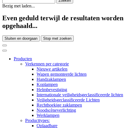
Bezig met laden...
Even geduld terwijl de resultaten worden
opgehaald...
Sluiten en doorgaan
Stop met zoeken
Producten
Verkennen per categorie
Nieuwe artikelen
Wapen gemonteerde lichten
Handzaklampen
Koplampen
Helmbevestiging
Internationale veiligheidsgeclassificeerde lichten
Veiligheidsgeclassificeerde Lichten
Rechthoekige zaklampen
Noodscèneverlichting
Werklampen
Producttypes:
Oplaadbare