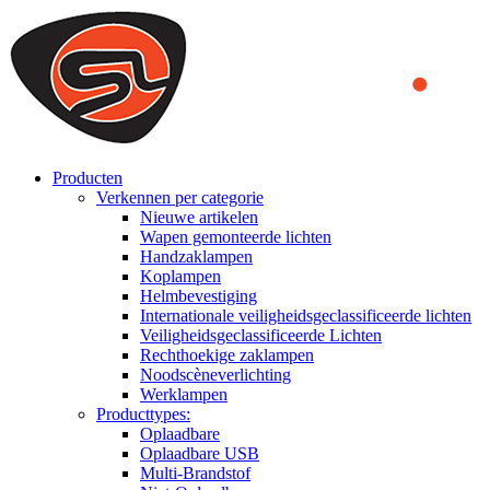
We use cookies to ensure that we provide you the best experience
on our website. By continuing to browse this website, you accept
that cookies are used to help us analyze how the website is used and
to offer you a better experience. To learn more or to find out how
you can disable cookies, you can access our
Privacy Policy
.
ACCEPT AND CLOSE
Producten
Verkennen per categorie
Nieuwe artikelen
Wapen gemonteerde lichten
Handzaklampen
Koplampen
Helmbevestiging
Internationale veiligheidsgeclassificeerde lichten
Veiligheidsgeclassificeerde Lichten
Rechthoekige zaklampen
Noodscèneverlichting
Werklampen
Producttypes:
Oplaadbare
Oplaadbare USB
Multi-Brandstof