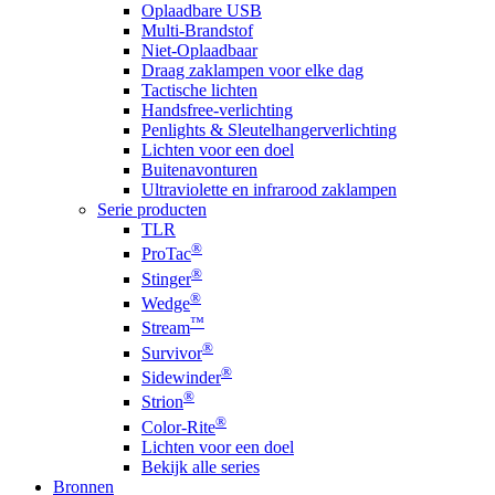
Oplaadbare USB
Multi-Brandstof
Niet-Oplaadbaar
Draag zaklampen voor elke dag
Tactische lichten
Handsfree-verlichting
Penlights & Sleutelhangerverlichting
Lichten voor een doel
Buitenavonturen
Ultraviolette en infrarood zaklampen
Serie producten
TLR
®
ProTac
®
Stinger
®
Wedge
™
Stream
®
Survivor
®
Sidewinder
®
Strion
®
Color-Rite
Lichten voor een doel
Bekijk alle series
Bronnen