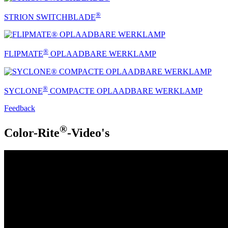
®
STRION SWITCHBLADE
®
FLIPMATE
OPLAADBARE WERKLAMP
®
SYCLONE
COMPACTE OPLAADBARE WERKLAMP
Feedback
®
Color-Rite
-Video's