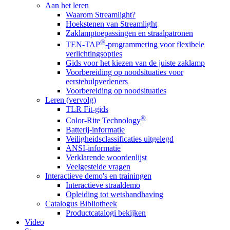
Aan het leren
Waarom Streamlight?
Hoekstenen van Streamlight
Zaklamptoepassingen en straalpatronen
®
TEN-TAP
-programmering voor flexibele
verlichtingsopties
Gids voor het kiezen van de juiste zaklamp
Voorbereiding op noodsituaties voor
eerstehulpverleners
Voorbereiding op noodsituaties
Leren (vervolg)
TLR Fit-gids
®
Color-Rite Technology
Batterij-informatie
Veiligheidsclassificaties uitgelegd
ANSI-informatie
Verklarende woordenlijst
Veelgestelde vragen
Interactieve demo's en trainingen
Interactieve straaldemo
Opleiding tot wetshandhaving
Catalogus Bibliotheek
Productcatalogi bekijken
Video