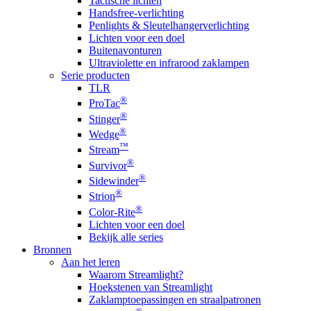
Tactische lichten
Handsfree-verlichting
Penlights & Sleutelhangerverlichting
Lichten voor een doel
Buitenavonturen
Ultraviolette en infrarood zaklampen
Serie producten
TLR
®
ProTac
®
Stinger
®
Wedge
™
Stream
®
Survivor
®
Sidewinder
®
Strion
®
Color-Rite
Lichten voor een doel
Bekijk alle series
Bronnen
Aan het leren
Waarom Streamlight?
Hoekstenen van Streamlight
Zaklamptoepassingen en straalpatronen