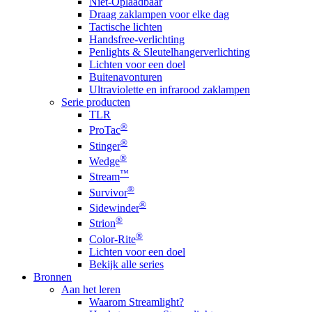
Niet-Oplaadbaar
Draag zaklampen voor elke dag
Tactische lichten
Handsfree-verlichting
Penlights & Sleutelhangerverlichting
Lichten voor een doel
Buitenavonturen
Ultraviolette en infrarood zaklampen
Serie producten
TLR
®
ProTac
®
Stinger
®
Wedge
™
Stream
®
Survivor
®
Sidewinder
®
Strion
®
Color-Rite
Lichten voor een doel
Bekijk alle series
Bronnen
Aan het leren
Waarom Streamlight?