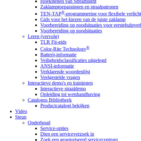
Hoekstenen van Streamlight
Zaklamptoepassingen en straalpatronen
®
TEN-TAP
-programmering voor flexibele verlich
Gids voor het kiezen van de juiste zaklamp
Voorbereiding op noodsituaties voor eerstehulpver
Voorbereiding op noodsituaties
Leren (vervolg)
TLR Fit-gids
®
Color-Rite Technology
Batterij-informatie
Veiligheidsclassificaties uitgelegd
ANSI-informatie
Verklarende woordenlijst
Veelgestelde vragen
Interactieve demo's en trainingen
Interactieve straaldemo
Opleiding tot wetshandhaving
Catalogus Bibliotheek
Productcatalogi bekijken
Video
Steun
Onderhoud
Service-opties
Dien een serviceverzoek in
Zoek een geautoriseerd servicecentrum