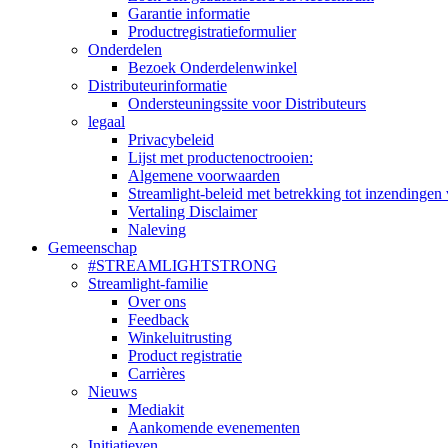
Garantie informatie
Productregistratieformulier
Onderdelen
Bezoek Onderdelenwinkel
Distributeurinformatie
Ondersteuningssite voor Distributeurs
legaal
Privacybeleid
Lijst met productenoctrooien:
Algemene voorwaarden
Streamlight-beleid met betrekking tot inzendingen 
Vertaling Disclaimer
Naleving
Gemeenschap
#STREAMLIGHTSTRONG
Streamlight-familie
Over ons
Feedback
Winkeluitrusting
Product registratie
Carrières
Nieuws
Mediakit
Aankomende evenementen
Initiatieven