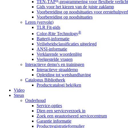
®
TEN-TAP
-programmering voor flexibele verlich
Gids voor het kiezen van de juiste zaklamp
Voorbereiding op noodsituaties voor eerstehulpver
Voorbereiding op noodsituaties
Leren (vervolg)
TLR Fit-gids
®
Color-Rite Technology
Batterij-informatie
Veiligheidsclassificaties uitgelegd
ANSI-informatie
Verklarende woordenlijst
Veelgestelde vragen
Interactieve demo's en trainingen
Interactieve straaldemo
Opleiding tot wetshandhaving
Catalogus Bibliotheek
Productcatalogi bekijken
Video
Steun
Onderhoud
Service-opties
Dien een serviceverzoek in
Zoek een geautoriseerd servicecentrum
Garantie informatie
Productregistratieformulier