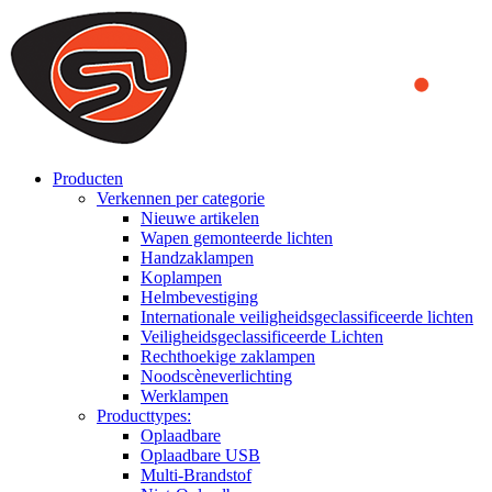
We use cookies to ensure that we provide you the best experience on o
you a better experience. To learn more or to find out how you can di
ACCEPT AND CLOSE
Producten
Verkennen per categorie
Nieuwe artikelen
Wapen gemonteerde lichten
Handzaklampen
Koplampen
Helmbevestiging
Internationale veiligheidsgeclassificeerde lichten
Veiligheidsgeclassificeerde Lichten
Rechthoekige zaklampen
Noodscèneverlichting
Werklampen
Producttypes:
Oplaadbare
Oplaadbare USB
Multi-Brandstof