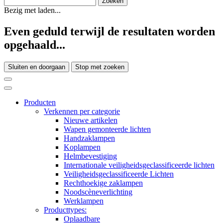
Bezig met laden...
Even geduld terwijl de resultaten worden
opgehaald...
Sluiten en doorgaan
Stop met zoeken
Producten
Verkennen per categorie
Nieuwe artikelen
Wapen gemonteerde lichten
Handzaklampen
Koplampen
Helmbevestiging
Internationale veiligheidsgeclassificeerde lichten
Veiligheidsgeclassificeerde Lichten
Rechthoekige zaklampen
Noodscèneverlichting
Werklampen
Producttypes:
Oplaadbare