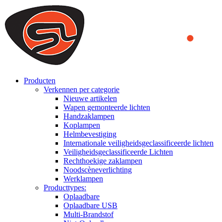
We use cookies to ensure that we provide you the best experience
on our website. By continuing to browse this website, you accept
that cookies are used to help us analyze how the website is used and
to offer you a better experience. To learn more or to find out how
you can disable cookies, you can access our
Privacy Policy
.
ACCEPT AND CLOSE
Producten
Verkennen per categorie
Nieuwe artikelen
Wapen gemonteerde lichten
Handzaklampen
Koplampen
Helmbevestiging
Internationale veiligheidsgeclassificeerde lichten
Veiligheidsgeclassificeerde Lichten
Rechthoekige zaklampen
Noodscèneverlichting
Werklampen
Producttypes:
Oplaadbare
Oplaadbare USB
Multi-Brandstof