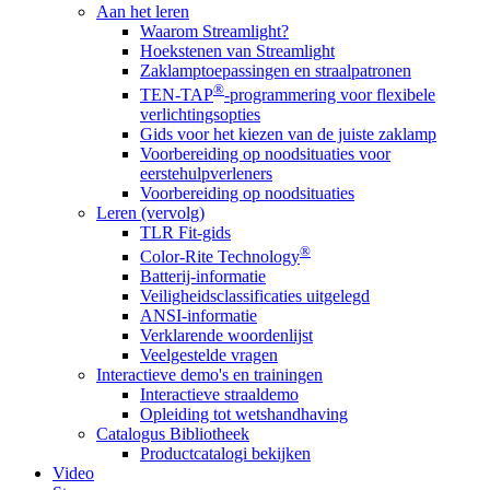
Aan het leren
Waarom Streamlight?
Hoekstenen van Streamlight
Zaklamptoepassingen en straalpatronen
®
TEN-TAP
-programmering voor flexibele
verlichtingsopties
Gids voor het kiezen van de juiste zaklamp
Voorbereiding op noodsituaties voor
eerstehulpverleners
Voorbereiding op noodsituaties
Leren (vervolg)
TLR Fit-gids
®
Color-Rite Technology
Batterij-informatie
Veiligheidsclassificaties uitgelegd
ANSI-informatie
Verklarende woordenlijst
Veelgestelde vragen
Interactieve demo's en trainingen
Interactieve straaldemo
Opleiding tot wetshandhaving
Catalogus Bibliotheek
Productcatalogi bekijken
Video