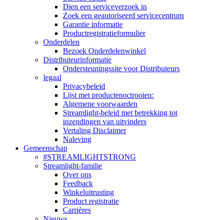
Dien een serviceverzoek in
Zoek een geautoriseerd servicecentrum
Garantie informatie
Productregistratieformulier
Onderdelen
Bezoek Onderdelenwinkel
Distributeurinformatie
Ondersteuningssite voor Distributeurs
legaal
Privacybeleid
Lijst met productenoctrooien:
Algemene voorwaarden
Streamlight-beleid met betrekking tot
inzendingen van uitvinders
Vertaling Disclaimer
Naleving
Gemeenschap
#STREAMLIGHTSTRONG
Streamlight-familie
Over ons
Feedback
Winkeluitrusting
Product registratie
Carrières
Nieuws