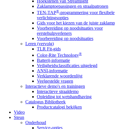
Hoekstenen van Streamlight
Zaklamptoepassingen en straalpatronen
®
TEN-TAP
-programmering voor flexibele
verlichtingsopties
Gids voor het kiezen van de juiste zaklamp
Voorbereiding op noodsituaties voor
eerstehulpverleners
Voorbereiding op noodsituaties
Leren (vervolg)
TLR Fit-gids
®
Color-Rite Technology
Batterij-informatie
Veiligheidsclassificaties uitgelegd
ANSI-informatie
Verklarende woordenlijst
Veelgestelde vragen
Interactieve demo's en trainingen
Interactieve straaldemo
Opleiding tot wetshandhaving
Catalogus Bibliotheek
Productcatalogi bekijken
Video
Steun
Onderhoud
Service-opties