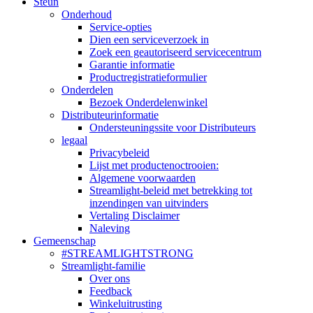
Steun
Onderhoud
Service-opties
Dien een serviceverzoek in
Zoek een geautoriseerd servicecentrum
Garantie informatie
Productregistratieformulier
Onderdelen
Bezoek Onderdelenwinkel
Distributeurinformatie
Ondersteuningssite voor Distributeurs
legaal
Privacybeleid
Lijst met productenoctrooien:
Algemene voorwaarden
Streamlight-beleid met betrekking tot
inzendingen van uitvinders
Vertaling Disclaimer
Naleving
Gemeenschap
#STREAMLIGHTSTRONG
Streamlight-familie
Over ons
Feedback
Winkeluitrusting