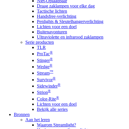
Niet-Oplaadbaar
Draag zaklampen voor elke dag
Tactische lichten
Handsfree-verlichting
Penlights & Sleutelhangerverlichting
Lichten voor een doel
Buitenavonturen
Ultraviolette en infrarood zaklampen
Serie producten
TLR
®
ProTac
®
Stinger
®
Wedge
™
Stream
®
Survivor
®
Sidewinder
®
Strion
®
Color-Rite
Lichten voor een doel
Bekijk alle series
Bronnen
Aan het leren
Waarom Streamlight?