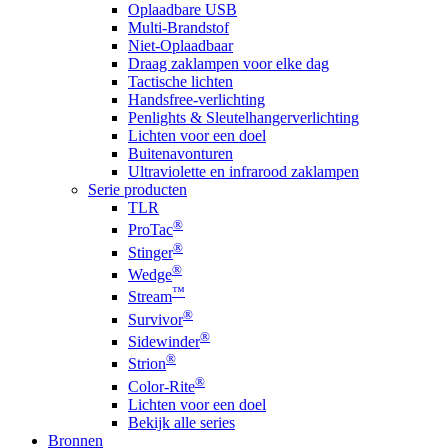
Oplaadbare USB
Multi-Brandstof
Niet-Oplaadbaar
Draag zaklampen voor elke dag
Tactische lichten
Handsfree-verlichting
Penlights & Sleutelhangerverlichting
Lichten voor een doel
Buitenavonturen
Ultraviolette en infrarood zaklampen
Serie producten
TLR
®
ProTac
®
Stinger
®
Wedge
™
Stream
®
Survivor
®
Sidewinder
®
Strion
®
Color-Rite
Lichten voor een doel
Bekijk alle series
Bronnen