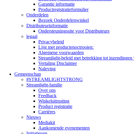
Garantie informatie
Productregistratieformulier
Onderdelen
Bezoek Onderdelenwinkel
Distributeurinformatie
Ondersteuningssite voor Distributeurs
legaal
Privacybeleid
Lijst met productenoctrooien:
Algemene voorwaarden
Streamlight-beleid met betrekking tot inzendingen 
Vertaling Disclaimer
Naleving
Gemeenschap
#STREAMLIGHTSTRONG
Streamlight-familie
Over ons
Feedback
Winkeluitrusting
Product registratie
Carrières
Nieuws
Mediakit
Aankomende evenementen
Initiatieven