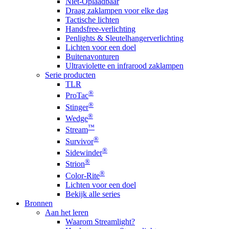
Niet-Oplaadbaar
Draag zaklampen voor elke dag
Tactische lichten
Handsfree-verlichting
Penlights & Sleutelhangerverlichting
Lichten voor een doel
Buitenavonturen
Ultraviolette en infrarood zaklampen
Serie producten
TLR
®
ProTac
®
Stinger
®
Wedge
™
Stream
®
Survivor
®
Sidewinder
®
Strion
®
Color-Rite
Lichten voor een doel
Bekijk alle series
Bronnen
Aan het leren
Waarom Streamlight?