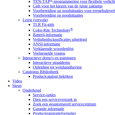
®
TEN-TAP
-programmering voor flexibele verlich
Gids voor het kiezen van de juiste zaklamp
Voorbereiding op noodsituaties voor eerstehulpver
Voorbereiding op noodsituaties
Leren (vervolg)
TLR Fit-gids
®
Color-Rite Technology
Batterij-informatie
Veiligheidsclassificaties uitgelegd
ANSI-informatie
Verklarende woordenlijst
Veelgestelde vragen
Interactieve demo's en trainingen
Interactieve straaldemo
Opleiding tot wetshandhaving
Catalogus Bibliotheek
Productcatalogi bekijken
Video
Steun
Onderhoud
Service-opties
Dien een serviceverzoek in
Zoek een geautoriseerd servicecentrum
Garantie informatie
Productregistratieformulier