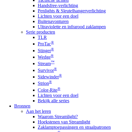
Tactische lichten
Handsfree-verlichting
Penlights & Sleutelhangerverlichting
Lichten voor een doel
Buitenavonturen
Ultraviolette en infrarood zaklampen
Serie producten
TLR
®
ProTac
®
Stinger
®
Wedge
™
Stream
®
Survivor
®
Sidewinder
®
Strion
®
Color-Rite
Lichten voor een doel
Bekijk alle series
Bronnen
Aan het leren
Waarom Streamlight?
Hoekstenen van Streamlight
Zaklamptoepassingen en straalpatronen