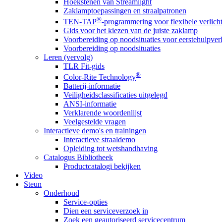
Hoekstenen van Streamlight
Zaklamptoepassingen en straalpatronen
®
TEN-TAP
-programmering voor flexibele verlich
Gids voor het kiezen van de juiste zaklamp
Voorbereiding op noodsituaties voor eerstehulpver
Voorbereiding op noodsituaties
Leren (vervolg)
TLR Fit-gids
®
Color-Rite Technology
Batterij-informatie
Veiligheidsclassificaties uitgelegd
ANSI-informatie
Verklarende woordenlijst
Veelgestelde vragen
Interactieve demo's en trainingen
Interactieve straaldemo
Opleiding tot wetshandhaving
Catalogus Bibliotheek
Productcatalogi bekijken
Video
Steun
Onderhoud
Service-opties
Dien een serviceverzoek in
Zoek een geautoriseerd servicecentrum