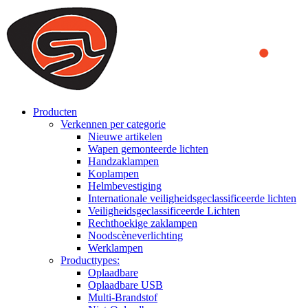
We use cookies to ensure that we provide you the best experience on o
you a better experience. To learn more or to find out how you can di
ACCEPT AND CLOSE
Producten
Verkennen per categorie
Nieuwe artikelen
Wapen gemonteerde lichten
Handzaklampen
Koplampen
Helmbevestiging
Internationale veiligheidsgeclassificeerde lichten
Veiligheidsgeclassificeerde Lichten
Rechthoekige zaklampen
Noodscèneverlichting
Werklampen
Producttypes:
Oplaadbare
Oplaadbare USB
Multi-Brandstof