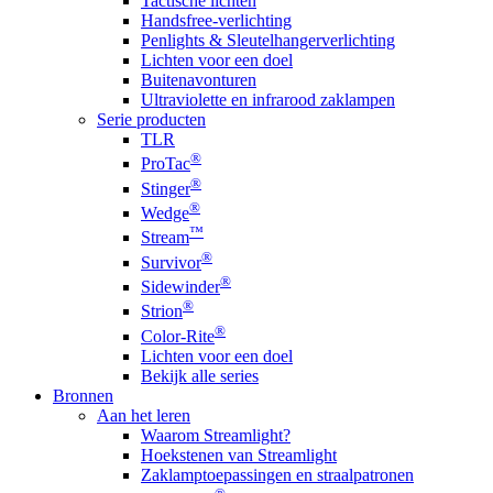
Tactische lichten
Handsfree-verlichting
Penlights & Sleutelhangerverlichting
Lichten voor een doel
Buitenavonturen
Ultraviolette en infrarood zaklampen
Serie producten
TLR
®
ProTac
®
Stinger
®
Wedge
™
Stream
®
Survivor
®
Sidewinder
®
Strion
®
Color-Rite
Lichten voor een doel
Bekijk alle series
Bronnen
Aan het leren
Waarom Streamlight?
Hoekstenen van Streamlight
Zaklamptoepassingen en straalpatronen