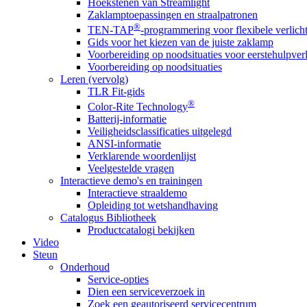
Hoekstenen van Streamlight
Zaklamptoepassingen en straalpatronen
®
TEN-TAP
-programmering voor flexibele verlich
Gids voor het kiezen van de juiste zaklamp
Voorbereiding op noodsituaties voor eerstehulpver
Voorbereiding op noodsituaties
Leren (vervolg)
TLR Fit-gids
®
Color-Rite Technology
Batterij-informatie
Veiligheidsclassificaties uitgelegd
ANSI-informatie
Verklarende woordenlijst
Veelgestelde vragen
Interactieve demo's en trainingen
Interactieve straaldemo
Opleiding tot wetshandhaving
Catalogus Bibliotheek
Productcatalogi bekijken
Video
Steun
Onderhoud
Service-opties
Dien een serviceverzoek in
Zoek een geautoriseerd servicecentrum