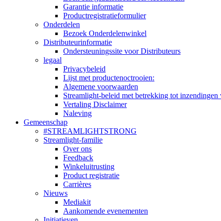
Garantie informatie
Productregistratieformulier
Onderdelen
Bezoek Onderdelenwinkel
Distributeurinformatie
Ondersteuningssite voor Distributeurs
legaal
Privacybeleid
Lijst met productenoctrooien:
Algemene voorwaarden
Streamlight-beleid met betrekking tot inzendingen 
Vertaling Disclaimer
Naleving
Gemeenschap
#STREAMLIGHTSTRONG
Streamlight-familie
Over ons
Feedback
Winkeluitrusting
Product registratie
Carrières
Nieuws
Mediakit
Aankomende evenementen
Initiatieven