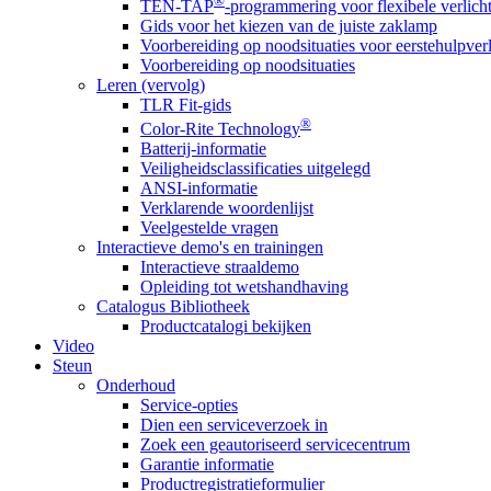
®
TEN-TAP
-programmering voor flexibele verlich
Gids voor het kiezen van de juiste zaklamp
Voorbereiding op noodsituaties voor eerstehulpver
Voorbereiding op noodsituaties
Leren (vervolg)
TLR Fit-gids
®
Color-Rite Technology
Batterij-informatie
Veiligheidsclassificaties uitgelegd
ANSI-informatie
Verklarende woordenlijst
Veelgestelde vragen
Interactieve demo's en trainingen
Interactieve straaldemo
Opleiding tot wetshandhaving
Catalogus Bibliotheek
Productcatalogi bekijken
Video
Steun
Onderhoud
Service-opties
Dien een serviceverzoek in
Zoek een geautoriseerd servicecentrum
Garantie informatie
Productregistratieformulier