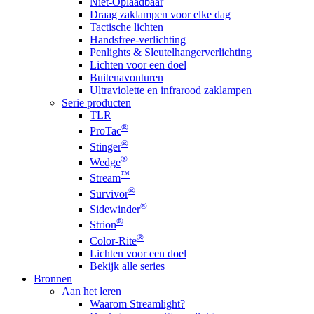
Niet-Oplaadbaar
Draag zaklampen voor elke dag
Tactische lichten
Handsfree-verlichting
Penlights & Sleutelhangerverlichting
Lichten voor een doel
Buitenavonturen
Ultraviolette en infrarood zaklampen
Serie producten
TLR
®
ProTac
®
Stinger
®
Wedge
™
Stream
®
Survivor
®
Sidewinder
®
Strion
®
Color-Rite
Lichten voor een doel
Bekijk alle series
Bronnen
Aan het leren
Waarom Streamlight?