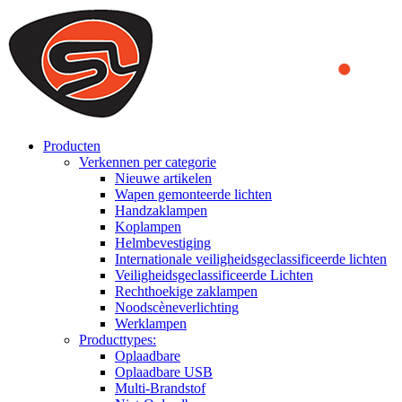
We use cookies to ensure that we provide you the best experience on o
you a better experience. To learn more or to find out how you can di
ACCEPT AND CLOSE
Producten
Verkennen per categorie
Nieuwe artikelen
Wapen gemonteerde lichten
Handzaklampen
Koplampen
Helmbevestiging
Internationale veiligheidsgeclassificeerde lichten
Veiligheidsgeclassificeerde Lichten
Rechthoekige zaklampen
Noodscèneverlichting
Werklampen
Producttypes:
Oplaadbare
Oplaadbare USB
Multi-Brandstof