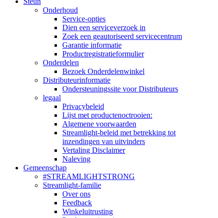
Steun
Onderhoud
Service-opties
Dien een serviceverzoek in
Zoek een geautoriseerd servicecentrum
Garantie informatie
Productregistratieformulier
Onderdelen
Bezoek Onderdelenwinkel
Distributeurinformatie
Ondersteuningssite voor Distributeurs
legaal
Privacybeleid
Lijst met productenoctrooien:
Algemene voorwaarden
Streamlight-beleid met betrekking tot
inzendingen van uitvinders
Vertaling Disclaimer
Naleving
Gemeenschap
#STREAMLIGHTSTRONG
Streamlight-familie
Over ons
Feedback
Winkeluitrusting