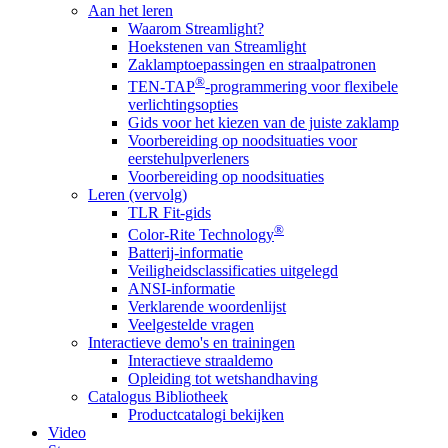
Aan het leren
Waarom Streamlight?
Hoekstenen van Streamlight
Zaklamptoepassingen en straalpatronen
®
TEN-TAP
-programmering voor flexibele
verlichtingsopties
Gids voor het kiezen van de juiste zaklamp
Voorbereiding op noodsituaties voor
eerstehulpverleners
Voorbereiding op noodsituaties
Leren (vervolg)
TLR Fit-gids
®
Color-Rite Technology
Batterij-informatie
Veiligheidsclassificaties uitgelegd
ANSI-informatie
Verklarende woordenlijst
Veelgestelde vragen
Interactieve demo's en trainingen
Interactieve straaldemo
Opleiding tot wetshandhaving
Catalogus Bibliotheek
Productcatalogi bekijken
Video