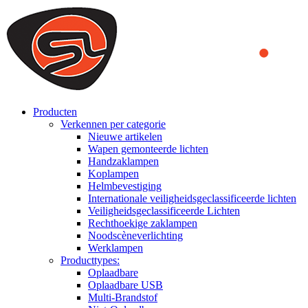
We use cookies to ensure that we provide you the best experience
on our website. By continuing to browse this website, you accept
that cookies are used to help us analyze how the website is used and
to offer you a better experience. To learn more or to find out how
you can disable cookies, you can access our
Privacy Policy
.
ACCEPT AND CLOSE
Producten
Verkennen per categorie
Nieuwe artikelen
Wapen gemonteerde lichten
Handzaklampen
Koplampen
Helmbevestiging
Internationale veiligheidsgeclassificeerde lichten
Veiligheidsgeclassificeerde Lichten
Rechthoekige zaklampen
Noodscèneverlichting
Werklampen
Producttypes:
Oplaadbare
Oplaadbare USB
Multi-Brandstof