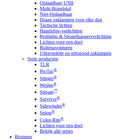
Oplaadbare USB
Multi-Brandstof
Niet-Oplaadbaar
Draag zaklampen voor elke dag
Tactische lichten
Handsfree-verlichting
Penlights & Sleutelhangerverlichting
Lichten voor een doel
Buitenavonturen
Ultraviolette en infrarood zaklampen
Serie producten
TLR
®
ProTac
®
Stinger
®
Wedge
™
Stream
®
Survivor
®
Sidewinder
®
Strion
®
Color-Rite
Lichten voor een doel
Bekijk alle series
Bronnen