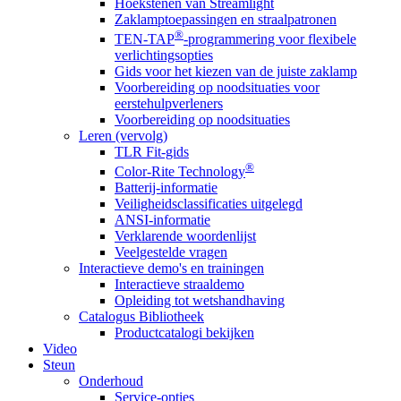
Hoekstenen van Streamlight
Zaklamptoepassingen en straalpatronen
®
TEN-TAP
-programmering voor flexibele
verlichtingsopties
Gids voor het kiezen van de juiste zaklamp
Voorbereiding op noodsituaties voor
eerstehulpverleners
Voorbereiding op noodsituaties
Leren (vervolg)
TLR Fit-gids
®
Color-Rite Technology
Batterij-informatie
Veiligheidsclassificaties uitgelegd
ANSI-informatie
Verklarende woordenlijst
Veelgestelde vragen
Interactieve demo's en trainingen
Interactieve straaldemo
Opleiding tot wetshandhaving
Catalogus Bibliotheek
Productcatalogi bekijken
Video
Steun
Onderhoud
Service-opties