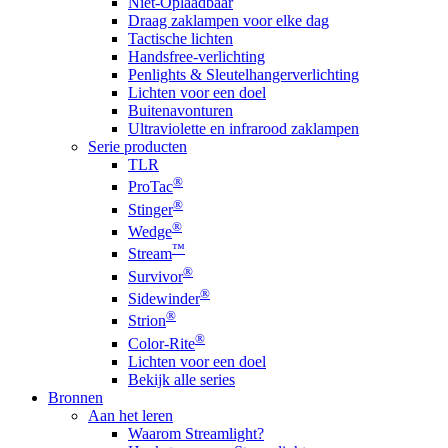
Niet-Oplaadbaar
Draag zaklampen voor elke dag
Tactische lichten
Handsfree-verlichting
Penlights & Sleutelhangerverlichting
Lichten voor een doel
Buitenavonturen
Ultraviolette en infrarood zaklampen
Serie producten
TLR
®
ProTac
®
Stinger
®
Wedge
™
Stream
®
Survivor
®
Sidewinder
®
Strion
®
Color-Rite
Lichten voor een doel
Bekijk alle series
Bronnen
Aan het leren
Waarom Streamlight?