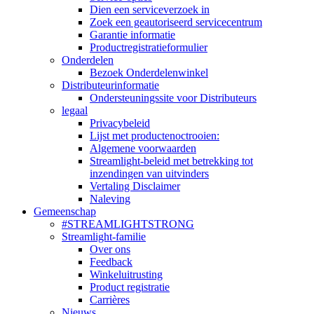
Dien een serviceverzoek in
Zoek een geautoriseerd servicecentrum
Garantie informatie
Productregistratieformulier
Onderdelen
Bezoek Onderdelenwinkel
Distributeurinformatie
Ondersteuningssite voor Distributeurs
legaal
Privacybeleid
Lijst met productenoctrooien:
Algemene voorwaarden
Streamlight-beleid met betrekking tot
inzendingen van uitvinders
Vertaling Disclaimer
Naleving
Gemeenschap
#STREAMLIGHTSTRONG
Streamlight-familie
Over ons
Feedback
Winkeluitrusting
Product registratie
Carrières
Nieuws