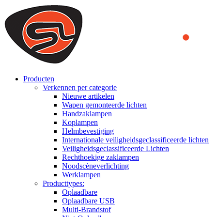
We use cookies to ensure that we provide you the best experience
on our website. By continuing to browse this website, you accept
that cookies are used to help us analyze how the website is used and
to offer you a better experience. To learn more or to find out how
you can disable cookies, you can access our
Privacy Policy
.
ACCEPT AND CLOSE
Producten
Verkennen per categorie
Nieuwe artikelen
Wapen gemonteerde lichten
Handzaklampen
Koplampen
Helmbevestiging
Internationale veiligheidsgeclassificeerde lichten
Veiligheidsgeclassificeerde Lichten
Rechthoekige zaklampen
Noodscèneverlichting
Werklampen
Producttypes:
Oplaadbare
Oplaadbare USB
Multi-Brandstof