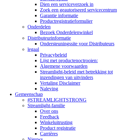
Dien een serviceverzoek in
Zoek een geautoriseerd servicecentrum
Garantie informatie
Productregistratieformulier
Onderdelen
Bezoek Onderdelenwinkel
Distributeurinformatie
Ondersteuningssite voor Distributeurs
legaal
Privacybeleid
Lijst met productenoctrooien:
Algemene voorwaarden
Streamlight-beleid met betrekking tot
inzendingen van uitvinders
Vertaling Disclaimer
Naleving
Gemeenschap
#STREAMLIGHTSTRONG
Streamlight-familie
Over ons
Feedback
Winkeluitrusting
Product registratie
Carrières
Nieuws