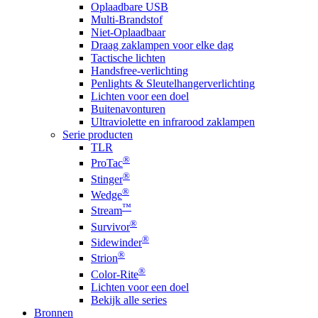
Oplaadbare USB
Multi-Brandstof
Niet-Oplaadbaar
Draag zaklampen voor elke dag
Tactische lichten
Handsfree-verlichting
Penlights & Sleutelhangerverlichting
Lichten voor een doel
Buitenavonturen
Ultraviolette en infrarood zaklampen
Serie producten
TLR
®
ProTac
®
Stinger
®
Wedge
™
Stream
®
Survivor
®
Sidewinder
®
Strion
®
Color-Rite
Lichten voor een doel
Bekijk alle series
Bronnen