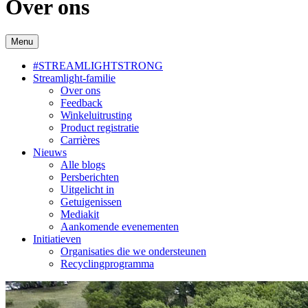
Over ons
Menu
#STREAMLIGHTSTRONG
Streamlight-familie
Over ons
Feedback
Winkeluitrusting
Product registratie
Carrières
Nieuws
Alle blogs
Persberichten
Uitgelicht in
Getuigenissen
Mediakit
Aankomende evenementen
Initiatieven
Organisaties die we ondersteunen
Recyclingprogramma