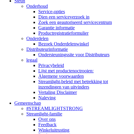
Steun
Onderhoud
Service-opties
Dien een serviceverzoek in
Zoek een geautoriseerd servicecentrum
Garantie informatie
Productregistratieformulier
Onderdelen
Bezoek Onderdelenwinkel
Distributeurinformatie
Ondersteuningssite voor Distributeurs
legaal
Privacybeleid
Lijst met productenoctrooien:
Algemene voorwaarden
Streamlight-beleid met betrekking tot
inzendingen van uitvinders
Vertaling Disclaimer
Naleving
Gemeenschap
#STREAMLIGHTSTRONG
Streamlight-familie
Over ons
Feedback
Winkeluitrusting