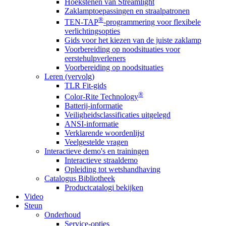
Hoekstenen van Streamlight
Zaklamptoepassingen en straalpatronen
®
TEN-TAP
-programmering voor flexibele
verlichtingsopties
Gids voor het kiezen van de juiste zaklamp
Voorbereiding op noodsituaties voor
eerstehulpverleners
Voorbereiding op noodsituaties
Leren (vervolg)
TLR Fit-gids
®
Color-Rite Technology
Batterij-informatie
Veiligheidsclassificaties uitgelegd
ANSI-informatie
Verklarende woordenlijst
Veelgestelde vragen
Interactieve demo's en trainingen
Interactieve straaldemo
Opleiding tot wetshandhaving
Catalogus Bibliotheek
Productcatalogi bekijken
Video
Steun
Onderhoud
Service-opties