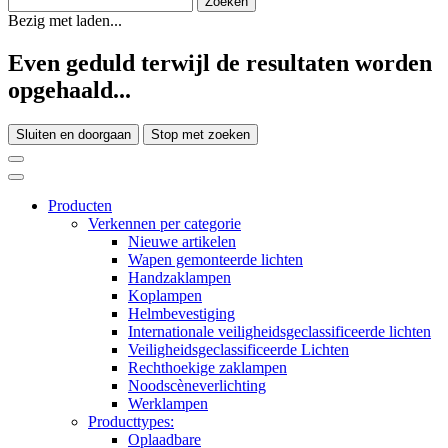
Bezig met laden...
Even geduld terwijl de resultaten worden
opgehaald...
Sluiten en doorgaan
Stop met zoeken
Producten
Verkennen per categorie
Nieuwe artikelen
Wapen gemonteerde lichten
Handzaklampen
Koplampen
Helmbevestiging
Internationale veiligheidsgeclassificeerde lichten
Veiligheidsgeclassificeerde Lichten
Rechthoekige zaklampen
Noodscèneverlichting
Werklampen
Producttypes:
Oplaadbare