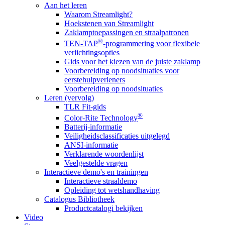
Aan het leren
Waarom Streamlight?
Hoekstenen van Streamlight
Zaklamptoepassingen en straalpatronen
®
TEN-TAP
-programmering voor flexibele
verlichtingsopties
Gids voor het kiezen van de juiste zaklamp
Voorbereiding op noodsituaties voor
eerstehulpverleners
Voorbereiding op noodsituaties
Leren (vervolg)
TLR Fit-gids
®
Color-Rite Technology
Batterij-informatie
Veiligheidsclassificaties uitgelegd
ANSI-informatie
Verklarende woordenlijst
Veelgestelde vragen
Interactieve demo's en trainingen
Interactieve straaldemo
Opleiding tot wetshandhaving
Catalogus Bibliotheek
Productcatalogi bekijken
Video