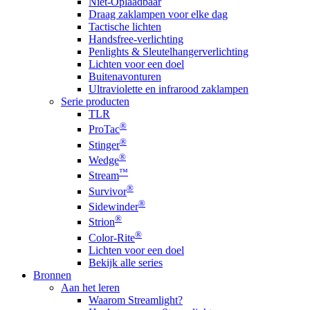
Niet-Oplaadbaar
Draag zaklampen voor elke dag
Tactische lichten
Handsfree-verlichting
Penlights & Sleutelhangerverlichting
Lichten voor een doel
Buitenavonturen
Ultraviolette en infrarood zaklampen
Serie producten
TLR
®
ProTac
®
Stinger
®
Wedge
™
Stream
®
Survivor
®
Sidewinder
®
Strion
®
Color-Rite
Lichten voor een doel
Bekijk alle series
Bronnen
Aan het leren
Waarom Streamlight?