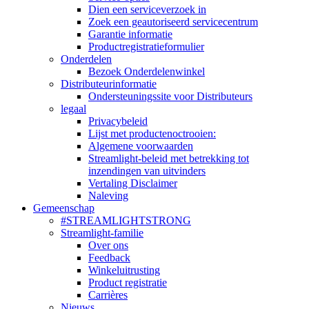
Dien een serviceverzoek in
Zoek een geautoriseerd servicecentrum
Garantie informatie
Productregistratieformulier
Onderdelen
Bezoek Onderdelenwinkel
Distributeurinformatie
Ondersteuningssite voor Distributeurs
legaal
Privacybeleid
Lijst met productenoctrooien:
Algemene voorwaarden
Streamlight-beleid met betrekking tot
inzendingen van uitvinders
Vertaling Disclaimer
Naleving
Gemeenschap
#STREAMLIGHTSTRONG
Streamlight-familie
Over ons
Feedback
Winkeluitrusting
Product registratie
Carrières
Nieuws