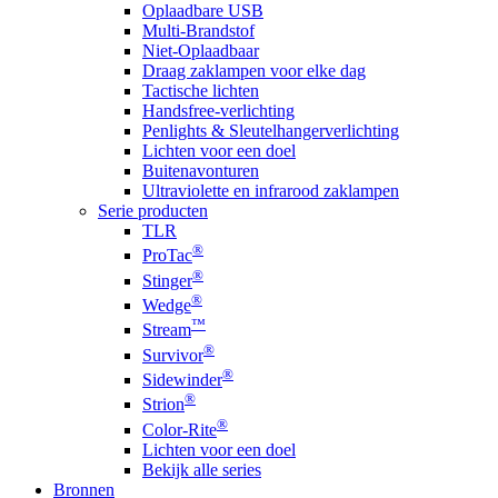
Oplaadbare USB
Multi-Brandstof
Niet-Oplaadbaar
Draag zaklampen voor elke dag
Tactische lichten
Handsfree-verlichting
Penlights & Sleutelhangerverlichting
Lichten voor een doel
Buitenavonturen
Ultraviolette en infrarood zaklampen
Serie producten
TLR
®
ProTac
®
Stinger
®
Wedge
™
Stream
®
Survivor
®
Sidewinder
®
Strion
®
Color-Rite
Lichten voor een doel
Bekijk alle series
Bronnen