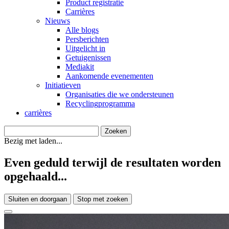
Product registratie
Carrières
Nieuws
Alle blogs
Persberichten
Uitgelicht in
Getuigenissen
Mediakit
Aankomende evenementen
Initiatieven
Organisaties die we ondersteunen
Recyclingprogramma
carrières
Bezig met laden...
Even geduld terwijl de resultaten worden
opgehaald...
Sluiten en doorgaan
Stop met zoeken