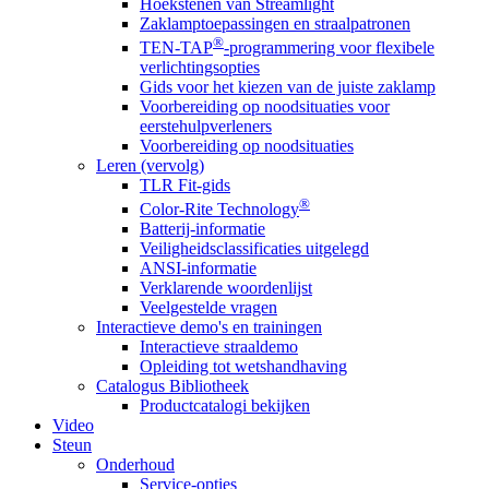
Hoekstenen van Streamlight
Zaklamptoepassingen en straalpatronen
®
TEN-TAP
-programmering voor flexibele
verlichtingsopties
Gids voor het kiezen van de juiste zaklamp
Voorbereiding op noodsituaties voor
eerstehulpverleners
Voorbereiding op noodsituaties
Leren (vervolg)
TLR Fit-gids
®
Color-Rite Technology
Batterij-informatie
Veiligheidsclassificaties uitgelegd
ANSI-informatie
Verklarende woordenlijst
Veelgestelde vragen
Interactieve demo's en trainingen
Interactieve straaldemo
Opleiding tot wetshandhaving
Catalogus Bibliotheek
Productcatalogi bekijken
Video
Steun
Onderhoud
Service-opties