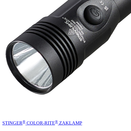
®
®
STINGER
COLOR-RITE
ZAKLAMP