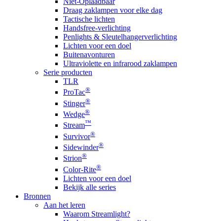
Niet-Oplaadbaar
Draag zaklampen voor elke dag
Tactische lichten
Handsfree-verlichting
Penlights & Sleutelhangerverlichting
Lichten voor een doel
Buitenavonturen
Ultraviolette en infrarood zaklampen
Serie producten
TLR
®
ProTac
®
Stinger
®
Wedge
™
Stream
®
Survivor
®
Sidewinder
®
Strion
®
Color-Rite
Lichten voor een doel
Bekijk alle series
Bronnen
Aan het leren
Waarom Streamlight?