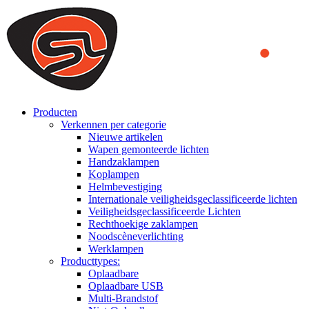
We use cookies to ensure that we provide you the best experience
on our website. By continuing to browse this website, you accept
that cookies are used to help us analyze how the website is used and
to offer you a better experience. To learn more or to find out how
you can disable cookies, you can access our
Privacy Policy
.
ACCEPT AND CLOSE
Producten
Verkennen per categorie
Nieuwe artikelen
Wapen gemonteerde lichten
Handzaklampen
Koplampen
Helmbevestiging
Internationale veiligheidsgeclassificeerde lichten
Veiligheidsgeclassificeerde Lichten
Rechthoekige zaklampen
Noodscèneverlichting
Werklampen
Producttypes:
Oplaadbare
Oplaadbare USB
Multi-Brandstof