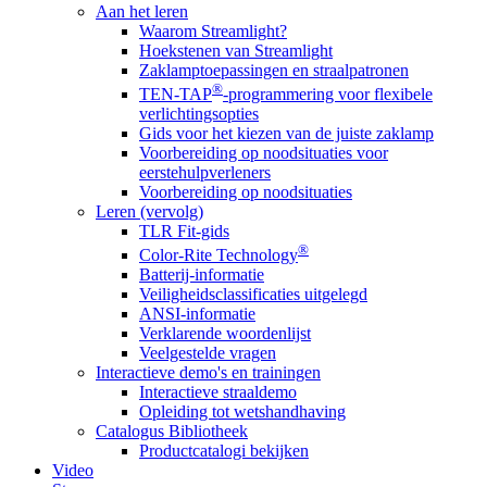
Aan het leren
Waarom Streamlight?
Hoekstenen van Streamlight
Zaklamptoepassingen en straalpatronen
®
TEN-TAP
-programmering voor flexibele
verlichtingsopties
Gids voor het kiezen van de juiste zaklamp
Voorbereiding op noodsituaties voor
eerstehulpverleners
Voorbereiding op noodsituaties
Leren (vervolg)
TLR Fit-gids
®
Color-Rite Technology
Batterij-informatie
Veiligheidsclassificaties uitgelegd
ANSI-informatie
Verklarende woordenlijst
Veelgestelde vragen
Interactieve demo's en trainingen
Interactieve straaldemo
Opleiding tot wetshandhaving
Catalogus Bibliotheek
Productcatalogi bekijken
Video