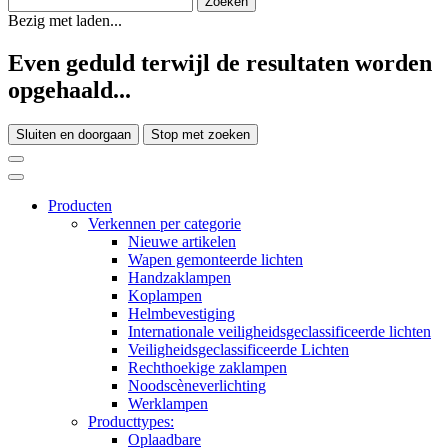
Bezig met laden...
Even geduld terwijl de resultaten worden
opgehaald...
Sluiten en doorgaan
Stop met zoeken
Producten
Verkennen per categorie
Nieuwe artikelen
Wapen gemonteerde lichten
Handzaklampen
Koplampen
Helmbevestiging
Internationale veiligheidsgeclassificeerde lichten
Veiligheidsgeclassificeerde Lichten
Rechthoekige zaklampen
Noodscèneverlichting
Werklampen
Producttypes:
Oplaadbare