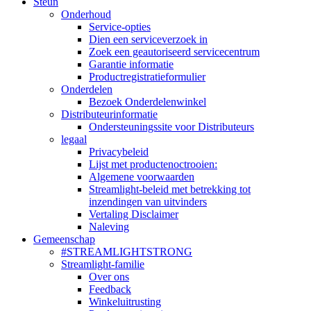
Steun
Onderhoud
Service-opties
Dien een serviceverzoek in
Zoek een geautoriseerd servicecentrum
Garantie informatie
Productregistratieformulier
Onderdelen
Bezoek Onderdelenwinkel
Distributeurinformatie
Ondersteuningssite voor Distributeurs
legaal
Privacybeleid
Lijst met productenoctrooien:
Algemene voorwaarden
Streamlight-beleid met betrekking tot
inzendingen van uitvinders
Vertaling Disclaimer
Naleving
Gemeenschap
#STREAMLIGHTSTRONG
Streamlight-familie
Over ons
Feedback
Winkeluitrusting