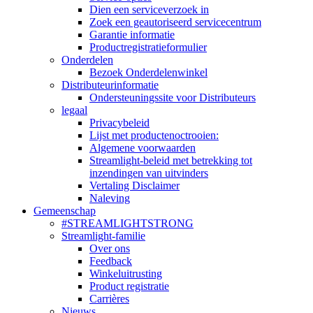
Dien een serviceverzoek in
Zoek een geautoriseerd servicecentrum
Garantie informatie
Productregistratieformulier
Onderdelen
Bezoek Onderdelenwinkel
Distributeurinformatie
Ondersteuningssite voor Distributeurs
legaal
Privacybeleid
Lijst met productenoctrooien:
Algemene voorwaarden
Streamlight-beleid met betrekking tot
inzendingen van uitvinders
Vertaling Disclaimer
Naleving
Gemeenschap
#STREAMLIGHTSTRONG
Streamlight-familie
Over ons
Feedback
Winkeluitrusting
Product registratie
Carrières
Nieuws