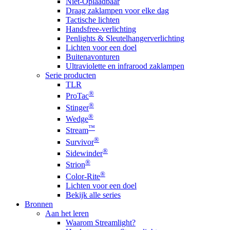
Niet-Oplaadbaar
Draag zaklampen voor elke dag
Tactische lichten
Handsfree-verlichting
Penlights & Sleutelhangerverlichting
Lichten voor een doel
Buitenavonturen
Ultraviolette en infrarood zaklampen
Serie producten
TLR
®
ProTac
®
Stinger
®
Wedge
™
Stream
®
Survivor
®
Sidewinder
®
Strion
®
Color-Rite
Lichten voor een doel
Bekijk alle series
Bronnen
Aan het leren
Waarom Streamlight?