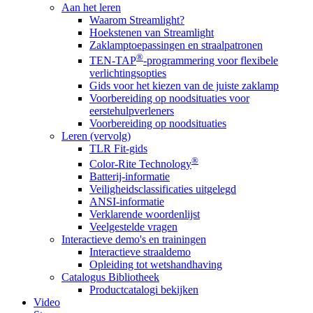
Aan het leren
Waarom Streamlight?
Hoekstenen van Streamlight
Zaklamptoepassingen en straalpatronen
®
TEN-TAP
-programmering voor flexibele
verlichtingsopties
Gids voor het kiezen van de juiste zaklamp
Voorbereiding op noodsituaties voor
eerstehulpverleners
Voorbereiding op noodsituaties
Leren (vervolg)
TLR Fit-gids
®
Color-Rite Technology
Batterij-informatie
Veiligheidsclassificaties uitgelegd
ANSI-informatie
Verklarende woordenlijst
Veelgestelde vragen
Interactieve demo's en trainingen
Interactieve straaldemo
Opleiding tot wetshandhaving
Catalogus Bibliotheek
Productcatalogi bekijken
Video