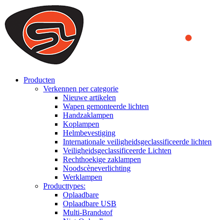
We use cookies to ensure that we provide you the best experience
on our website. By continuing to browse this website, you accept
that cookies are used to help us analyze how the website is used and
to offer you a better experience. To learn more or to find out how
you can disable cookies, you can access our
Privacy Policy
.
ACCEPT AND CLOSE
Producten
Verkennen per categorie
Nieuwe artikelen
Wapen gemonteerde lichten
Handzaklampen
Koplampen
Helmbevestiging
Internationale veiligheidsgeclassificeerde lichten
Veiligheidsgeclassificeerde Lichten
Rechthoekige zaklampen
Noodscèneverlichting
Werklampen
Producttypes:
Oplaadbare
Oplaadbare USB
Multi-Brandstof