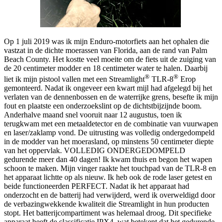
Op 1 juli 2019 was ik mijn Enduro-motorfiets aan het ophalen die
vastzat in de dichte moerassen van Florida, aan de rand van Palm
Beach County. Het kostte veel moeite om de fiets uit de zuiging van
de 20 centimeter modder en 18 centimeter water te halen. Daarbij
®
®
liet ik mijn pistool vallen met een Streamlight
TLR-8
Erop
gemonteerd. Nadat ik ongeveer een kwart mijl had afgelegd bij het
verlaten van de dennenbossen en de waterrijke grens, besefte ik mijn
fout en plaatste een onderzoekslint op de dichtstbijzijnde boom.
Anderhalve maand snel vooruit naar 12 augustus, toen ik
terugkwam met een metaaldetector en de combinatie van vuurwapen
en laser/zaklamp vond. De uitrusting was volledig ondergedompeld
in de modder van het moerasland, op minstens 50 centimeter diepte
van het oppervlak. VOLLEDIG ONDERGEDOMPELD
gedurende meer dan 40 dagen! Ik kwam thuis en begon het wapen
schoon te maken. Mijn vinger raakte het touchpad van de TLR-8 en
het apparaat lichtte op als nieuw. Ik heb ook de rode laser getest en
beide functioneerden PERFECT. Nadat ik het apparaat had
onderzocht en de batterij had verwijderd, werd ik overweldigd door
de verbazingwekkende kwaliteit die Streamlight in hun producten
stopt. Het batterijcompartiment was helemaal droog. Dit specifieke
apparaat heeft de classificatie IPX4, wat betekent dat het gedurende