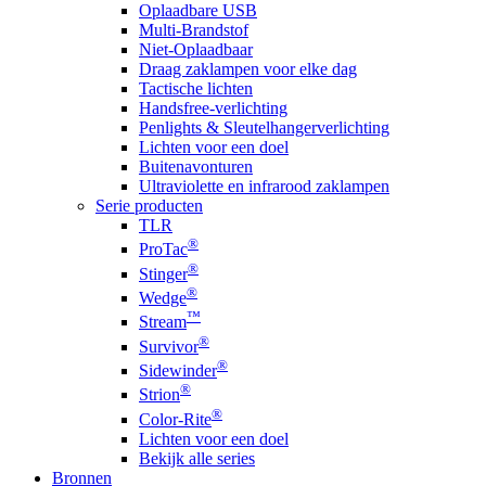
Oplaadbare USB
Multi-Brandstof
Niet-Oplaadbaar
Draag zaklampen voor elke dag
Tactische lichten
Handsfree-verlichting
Penlights & Sleutelhangerverlichting
Lichten voor een doel
Buitenavonturen
Ultraviolette en infrarood zaklampen
Serie producten
TLR
®
ProTac
®
Stinger
®
Wedge
™
Stream
®
Survivor
®
Sidewinder
®
Strion
®
Color-Rite
Lichten voor een doel
Bekijk alle series
Bronnen