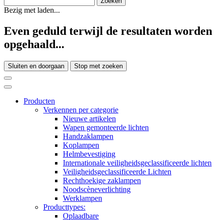
Bezig met laden...
Even geduld terwijl de resultaten worden
opgehaald...
Sluiten en doorgaan
Stop met zoeken
Producten
Verkennen per categorie
Nieuwe artikelen
Wapen gemonteerde lichten
Handzaklampen
Koplampen
Helmbevestiging
Internationale veiligheidsgeclassificeerde lichten
Veiligheidsgeclassificeerde Lichten
Rechthoekige zaklampen
Noodscèneverlichting
Werklampen
Producttypes:
Oplaadbare