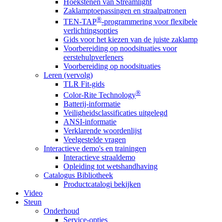
Hoekstenen van Streamlight
Zaklamptoepassingen en straalpatronen
®
TEN-TAP
-programmering voor flexibele
verlichtingsopties
Gids voor het kiezen van de juiste zaklamp
Voorbereiding op noodsituaties voor
eerstehulpverleners
Voorbereiding op noodsituaties
Leren (vervolg)
TLR Fit-gids
®
Color-Rite Technology
Batterij-informatie
Veiligheidsclassificaties uitgelegd
ANSI-informatie
Verklarende woordenlijst
Veelgestelde vragen
Interactieve demo's en trainingen
Interactieve straaldemo
Opleiding tot wetshandhaving
Catalogus Bibliotheek
Productcatalogi bekijken
Video
Steun
Onderhoud
Service-opties