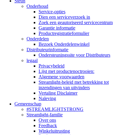
Steun
Onderhoud
Service-opties
Dien een serviceverzoek in
Zoek een geautoriseerd servicecentrum
Garantie informatie
Productregistratieformulier
Onderdelen
Bezoek Onderdelenwinkel
Distributeurinformatie
Ondersteuningssite voor Distributeurs
legaal
Privacybeleid
Lijst met productenoctrooien:
Algemene voorwaarden
Streamlight-beleid met betrekking tot
inzendingen van uitvinders
Vertaling Disclaimer
Naleving
Gemeenschap
#STREAMLIGHTSTRONG
Streamlight-familie
Over ons
Feedback
Winkeluitrusting