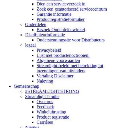
Dien een serviceverzoek in
Zoek een geautoriseerd servicecentrum
Garantie informatie
Productregistratieformulier
Onderdelen
Bezoek Onderdelenwinkel
Distributeurinformatie
Ondersteuningssite voor Distributeurs
legaal
Privacybeleid
Lijst met productenoctrooien:
Algemene voorwaarden
Streamlight-beleid met betrekking tot
inzendingen van uitvinders
Vertaling Disclaimer
Naleving
Gemeenschap
#STREAMLIGHTSTRONG
Streamlight-familie
Over ons
Feedback
Winkeluitrusting
Product registratie
Carrières
Nieuws