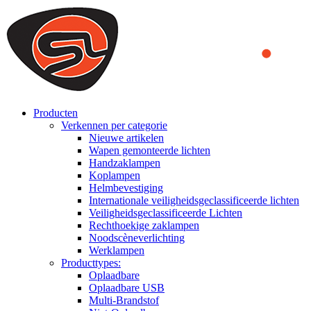
We use cookies to ensure that we provide you the best experience
on our website. By continuing to browse this website, you accept
that cookies are used to help us analyze how the website is used and
to offer you a better experience. To learn more or to find out how
you can disable cookies, you can access our
Privacy Policy
.
ACCEPT AND CLOSE
Producten
Verkennen per categorie
Nieuwe artikelen
Wapen gemonteerde lichten
Handzaklampen
Koplampen
Helmbevestiging
Internationale veiligheidsgeclassificeerde lichten
Veiligheidsgeclassificeerde Lichten
Rechthoekige zaklampen
Noodscèneverlichting
Werklampen
Producttypes:
Oplaadbare
Oplaadbare USB
Multi-Brandstof