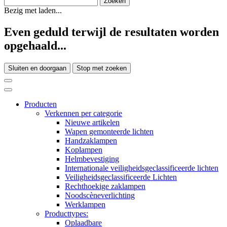
Bezig met laden...
Even geduld terwijl de resultaten worden
opgehaald...
Sluiten en doorgaan
Stop met zoeken
Producten
Verkennen per categorie
Nieuwe artikelen
Wapen gemonteerde lichten
Handzaklampen
Koplampen
Helmbevestiging
Internationale veiligheidsgeclassificeerde lichten
Veiligheidsgeclassificeerde Lichten
Rechthoekige zaklampen
Noodscèneverlichting
Werklampen
Producttypes:
Oplaadbare