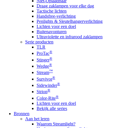
Niet-Oplaadbaar
Draag zaklampen voor elke dag
Tactische lichten
Handsfree-verlichting
Penlights & Sleutelhangerverlichting
Lichten voor een doel
Buitenavonturen
Ultraviolette en infrarood zaklampen
Serie producten
TLR
®
ProTac
®
Stinger
®
Wedge
™
Stream
®
Survivor
®
Sidewinder
®
Strion
®
Color-Rite
Lichten voor een doel
Bekijk alle series
Bronnen
Aan het leren
Waarom Streamlight?