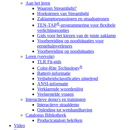
Aan het leren
Waarom Streamlight?
Hoekstenen van Streamlight
Zaklamptoepassingen en straalpatronen
®
TEN-TAP
-programmering voor flexibele
verlichtingsopties
Gids voor het kiezen van de juiste zaklamp
Voorbereiding op noodsituaties voor
eerstehulpverleners
Voorbereiding op noodsituaties
Leren (vervolg)
TLR Fit-gids
®
Color-Rite Technology
Batterij-informatie
Veiligheidsclassificaties uitgelegd
ANSI-informatie
Verklarende woordenlijst
Veelgestelde vragen
Interactieve demo's en trainingen
Interactieve straaldemo
Opleiding tot wetshandhaving
Catalogus Bibliotheek
Productcatalogi bekijken
Video