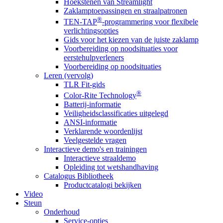
Hoekstenen van Streamlight
Zaklamptoepassingen en straalpatronen
®
TEN-TAP
-programmering voor flexibele
verlichtingsopties
Gids voor het kiezen van de juiste zaklamp
Voorbereiding op noodsituaties voor
eerstehulpverleners
Voorbereiding op noodsituaties
Leren (vervolg)
TLR Fit-gids
®
Color-Rite Technology
Batterij-informatie
Veiligheidsclassificaties uitgelegd
ANSI-informatie
Verklarende woordenlijst
Veelgestelde vragen
Interactieve demo's en trainingen
Interactieve straaldemo
Opleiding tot wetshandhaving
Catalogus Bibliotheek
Productcatalogi bekijken
Video
Steun
Onderhoud
Service-opties