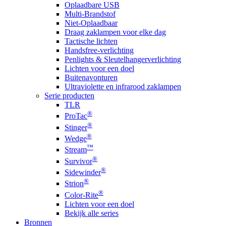
Oplaadbare USB
Multi-Brandstof
Niet-Oplaadbaar
Draag zaklampen voor elke dag
Tactische lichten
Handsfree-verlichting
Penlights & Sleutelhangerverlichting
Lichten voor een doel
Buitenavonturen
Ultraviolette en infrarood zaklampen
Serie producten
TLR
®
ProTac
®
Stinger
®
Wedge
™
Stream
®
Survivor
®
Sidewinder
®
Strion
®
Color-Rite
Lichten voor een doel
Bekijk alle series
Bronnen