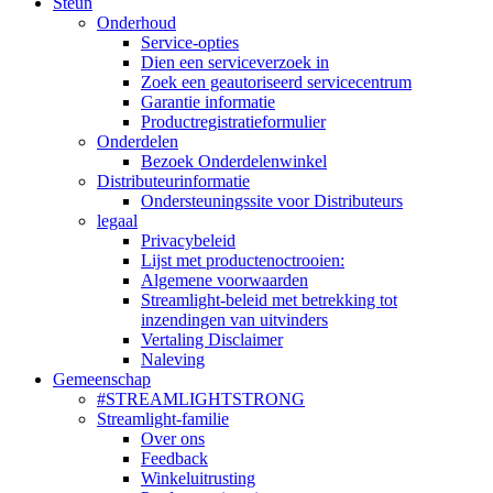
Steun
Onderhoud
Service-opties
Dien een serviceverzoek in
Zoek een geautoriseerd servicecentrum
Garantie informatie
Productregistratieformulier
Onderdelen
Bezoek Onderdelenwinkel
Distributeurinformatie
Ondersteuningssite voor Distributeurs
legaal
Privacybeleid
Lijst met productenoctrooien:
Algemene voorwaarden
Streamlight-beleid met betrekking tot
inzendingen van uitvinders
Vertaling Disclaimer
Naleving
Gemeenschap
#STREAMLIGHTSTRONG
Streamlight-familie
Over ons
Feedback
Winkeluitrusting