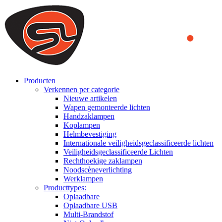
We use cookies to ensure that we provide you the best experience
on our website. By continuing to browse this website, you accept
that cookies are used to help us analyze how the website is used and
to offer you a better experience. To learn more or to find out how
you can disable cookies, you can access our
Privacy Policy
.
ACCEPT AND CLOSE
Producten
Verkennen per categorie
Nieuwe artikelen
Wapen gemonteerde lichten
Handzaklampen
Koplampen
Helmbevestiging
Internationale veiligheidsgeclassificeerde lichten
Veiligheidsgeclassificeerde Lichten
Rechthoekige zaklampen
Noodscèneverlichting
Werklampen
Producttypes:
Oplaadbare
Oplaadbare USB
Multi-Brandstof