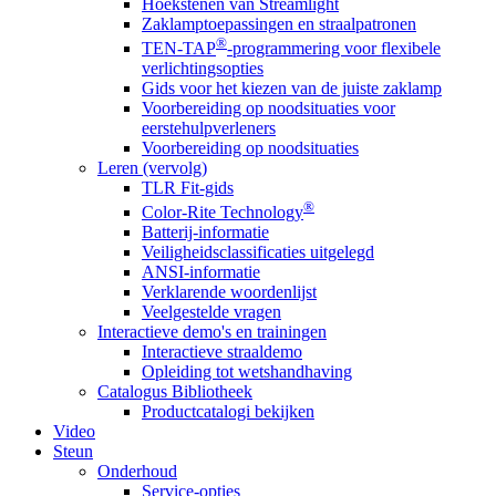
Hoekstenen van Streamlight
Zaklamptoepassingen en straalpatronen
®
TEN-TAP
-programmering voor flexibele
verlichtingsopties
Gids voor het kiezen van de juiste zaklamp
Voorbereiding op noodsituaties voor
eerstehulpverleners
Voorbereiding op noodsituaties
Leren (vervolg)
TLR Fit-gids
®
Color-Rite Technology
Batterij-informatie
Veiligheidsclassificaties uitgelegd
ANSI-informatie
Verklarende woordenlijst
Veelgestelde vragen
Interactieve demo's en trainingen
Interactieve straaldemo
Opleiding tot wetshandhaving
Catalogus Bibliotheek
Productcatalogi bekijken
Video
Steun
Onderhoud
Service-opties