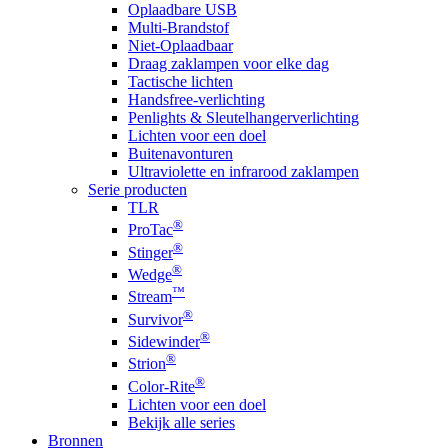
Oplaadbare USB
Multi-Brandstof
Niet-Oplaadbaar
Draag zaklampen voor elke dag
Tactische lichten
Handsfree-verlichting
Penlights & Sleutelhangerverlichting
Lichten voor een doel
Buitenavonturen
Ultraviolette en infrarood zaklampen
Serie producten
TLR
®
ProTac
®
Stinger
®
Wedge
™
Stream
®
Survivor
®
Sidewinder
®
Strion
®
Color-Rite
Lichten voor een doel
Bekijk alle series
Bronnen