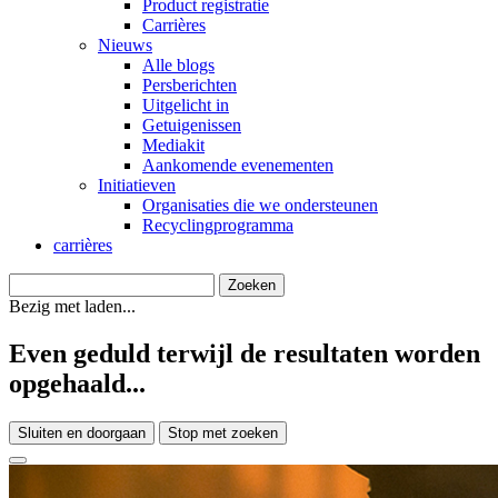
Product registratie
Carrières
Nieuws
Alle blogs
Persberichten
Uitgelicht in
Getuigenissen
Mediakit
Aankomende evenementen
Initiatieven
Organisaties die we ondersteunen
Recyclingprogramma
carrières
Bezig met laden...
Even geduld terwijl de resultaten worden
opgehaald...
Sluiten en doorgaan
Stop met zoeken