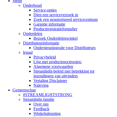
Steun
Onderhoud
Service-opties
Dien een serviceverzoek in
Zoek een geautoriseerd servicecentrum
Garantie informatie
Productregistratieformulier
Onderdelen
Bezoek Onderdelenwinkel
Distributeurinformatie
Ondersteuningssite voor Distributeurs
legaal
Privacybeleid
Lijst met productenoctrooien:
Algemene voorwaarden
Streamlight-beleid met betrekking tot
inzendingen van uitvinders
Vertaling Disclaimer
Naleving
Gemeenschap
#STREAMLIGHTSTRONG
Streamlight-familie
Over ons
Feedback
Winkeluitrusting