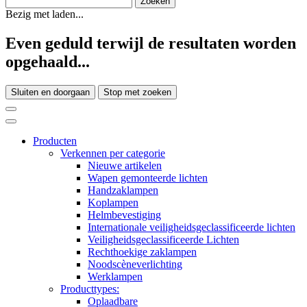
Bezig met laden...
Even geduld terwijl de resultaten worden
opgehaald...
Sluiten en doorgaan
Stop met zoeken
Producten
Verkennen per categorie
Nieuwe artikelen
Wapen gemonteerde lichten
Handzaklampen
Koplampen
Helmbevestiging
Internationale veiligheidsgeclassificeerde lichten
Veiligheidsgeclassificeerde Lichten
Rechthoekige zaklampen
Noodscèneverlichting
Werklampen
Producttypes:
Oplaadbare