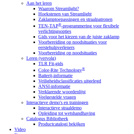
Aan het leren
Waarom Streamlight?
Hoekstenen van Streamlight
Zaklamptoepassingen en straalpatronen
®
TEN-TAP
-programmering voor flexibele
verlichtingsopties
Gids voor het kiezen van de juiste zaklamp
Voorbereiding op noodsituaties voor
eerstehulpverleners
Voorbereiding op noodsituaties
Leren (vervolg)
TLR Fit-gids
®
Color-Rite Technology
Batterij-informatie
Veiligheidsclassificaties uitgelegd
ANSI-informatie
Verklarende woordenlijst
Veelgestelde vragen
Interactieve demo's en trainingen
Interactieve straaldemo
Opleiding tot wetshandhaving
Catalogus Bibliotheek
Productcatalogi bekijken
Video