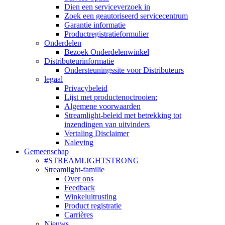
Dien een serviceverzoek in
Zoek een geautoriseerd servicecentrum
Garantie informatie
Productregistratieformulier
Onderdelen
Bezoek Onderdelenwinkel
Distributeurinformatie
Ondersteuningssite voor Distributeurs
legaal
Privacybeleid
Lijst met productenoctrooien:
Algemene voorwaarden
Streamlight-beleid met betrekking tot
inzendingen van uitvinders
Vertaling Disclaimer
Naleving
Gemeenschap
#STREAMLIGHTSTRONG
Streamlight-familie
Over ons
Feedback
Winkeluitrusting
Product registratie
Carrières
Nieuws