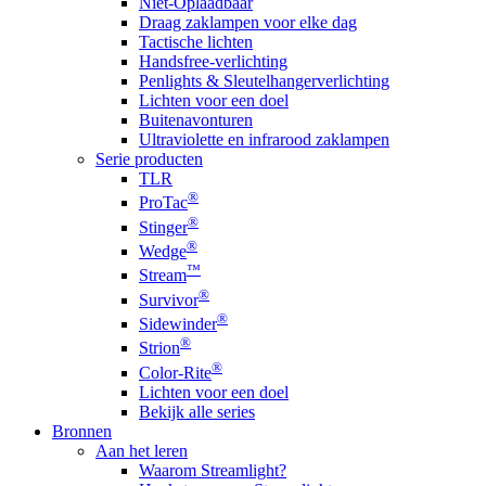
Niet-Oplaadbaar
Draag zaklampen voor elke dag
Tactische lichten
Handsfree-verlichting
Penlights & Sleutelhangerverlichting
Lichten voor een doel
Buitenavonturen
Ultraviolette en infrarood zaklampen
Serie producten
TLR
®
ProTac
®
Stinger
®
Wedge
™
Stream
®
Survivor
®
Sidewinder
®
Strion
®
Color-Rite
Lichten voor een doel
Bekijk alle series
Bronnen
Aan het leren
Waarom Streamlight?