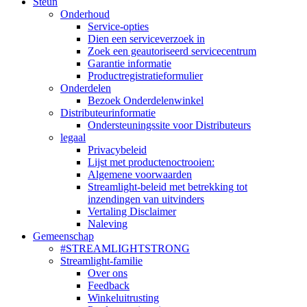
Steun
Onderhoud
Service-opties
Dien een serviceverzoek in
Zoek een geautoriseerd servicecentrum
Garantie informatie
Productregistratieformulier
Onderdelen
Bezoek Onderdelenwinkel
Distributeurinformatie
Ondersteuningssite voor Distributeurs
legaal
Privacybeleid
Lijst met productenoctrooien:
Algemene voorwaarden
Streamlight-beleid met betrekking tot
inzendingen van uitvinders
Vertaling Disclaimer
Naleving
Gemeenschap
#STREAMLIGHTSTRONG
Streamlight-familie
Over ons
Feedback
Winkeluitrusting