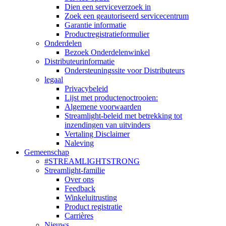
Dien een serviceverzoek in
Zoek een geautoriseerd servicecentrum
Garantie informatie
Productregistratieformulier
Onderdelen
Bezoek Onderdelenwinkel
Distributeurinformatie
Ondersteuningssite voor Distributeurs
legaal
Privacybeleid
Lijst met productenoctrooien:
Algemene voorwaarden
Streamlight-beleid met betrekking tot
inzendingen van uitvinders
Vertaling Disclaimer
Naleving
Gemeenschap
#STREAMLIGHTSTRONG
Streamlight-familie
Over ons
Feedback
Winkeluitrusting
Product registratie
Carrières
Nieuws