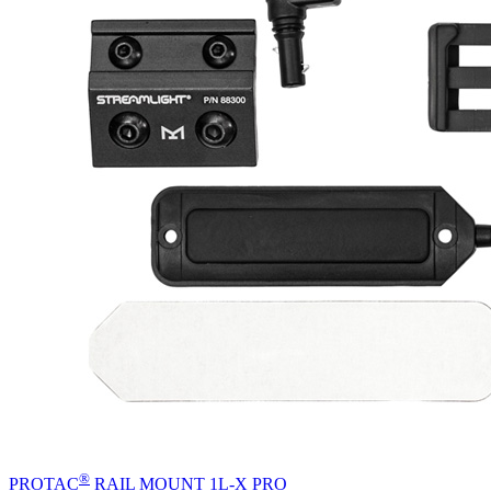
®
PROTAC
RAIL MOUNT 1L-X PRO