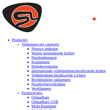
We use cookies to ensure that we provide you the best experience
on our website. By continuing to browse this website, you accept
that cookies are used to help us analyze how the website is used and
to offer you a better experience. To learn more or to find out how
you can disable cookies, you can access our
Privacy Policy
.
ACCEPT AND CLOSE
Producten
Verkennen per categorie
Nieuwe artikelen
Wapen gemonteerde lichten
Handzaklampen
Koplampen
Helmbevestiging
Internationale veiligheidsgeclassificeerde lichten
Veiligheidsgeclassificeerde Lichten
Rechthoekige zaklampen
Noodscèneverlichting
Werklampen
Producttypes:
Oplaadbare
Oplaadbare USB
Multi-Brandstof