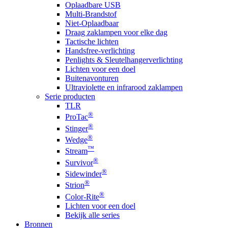
Oplaadbare USB
Multi-Brandstof
Niet-Oplaadbaar
Draag zaklampen voor elke dag
Tactische lichten
Handsfree-verlichting
Penlights & Sleutelhangerverlichting
Lichten voor een doel
Buitenavonturen
Ultraviolette en infrarood zaklampen
Serie producten
TLR
®
ProTac
®
Stinger
®
Wedge
™
Stream
®
Survivor
®
Sidewinder
®
Strion
®
Color-Rite
Lichten voor een doel
Bekijk alle series
Bronnen