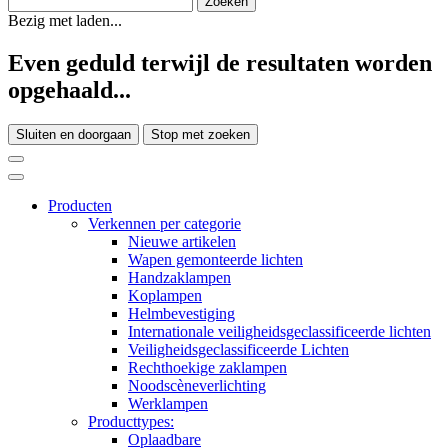
Bezig met laden...
Even geduld terwijl de resultaten worden
opgehaald...
Sluiten en doorgaan
Stop met zoeken
Producten
Verkennen per categorie
Nieuwe artikelen
Wapen gemonteerde lichten
Handzaklampen
Koplampen
Helmbevestiging
Internationale veiligheidsgeclassificeerde lichten
Veiligheidsgeclassificeerde Lichten
Rechthoekige zaklampen
Noodscèneverlichting
Werklampen
Producttypes:
Oplaadbare