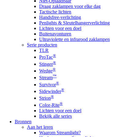
Niet-Oplaadbaar
Draag zaklampen voor elke dag
Tactische lichten
Handsfree-verlichting
Penlights & Sleutelhangerverlichting
Lichten voor een doel
Buitenavonturen
Ultraviolette en infrarood zaklampen
Serie producten
TLR
®
ProTac
®
Stinger
®
Wedge
™
Stream
®
Survivor
®
Sidewinder
®
Strion
®
Color-Rite
Lichten voor een doel
Bekijk alle series
Bronnen
Aan het leren
Waarom Streamlight?