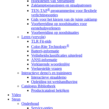
Hoekstenen van Streamlight
Zaklamptoepassingen en straalpatronen
®
TEN-TAP
-programmering voor flexibele
verlichtingsopties
Gids voor het kiezen van de juiste zaklamp
Voorbereiding op noodsituaties voor
eerstehulpverleners
Voorbereiding op noodsituaties
Leren (vervolg)
TLR Fit-gids
®
Color-Rite Technology
Batterij-informatie
Veiligheidsclassificaties uitgelegd
ANSI-informatie
Verklarende woordenlijst
Veelgestelde vragen
Interactieve demo's en trainingen
Interactieve straaldemo
Opleiding tot wetshandhaving
Catalogus Bibliotheek
Productcatalogi bekijken
Video
Steun
Onderhoud
Service-opties