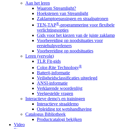
Aan het leren
Waarom Streamlight?
Hoekstenen van Streamlight
Zaklamptoepassingen en straalpatronen
®
TEN-TAP
-programmering voor flexibele
verlichtingsopties
Gids voor het kiezen van de juiste zaklamp
Voorbereiding op noodsituaties voor
eerstehulpverleners
Voorbereiding op noodsituaties
Leren (vervolg)
TLR Fit-gids
®
Color-Rite Technology
Batterij-informatie
Veiligheidsclassificaties uitgelegd
ANSI-informatie
Verklarende woordenlijst
Veelgestelde vragen
Interactieve demo's en trainingen
Interactieve straaldemo
Opleiding tot wetshandhaving
Catalogus Bibliotheek
Productcatalogi bekijken
Video