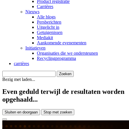
Product registratie
Carrières
Nieuws
Alle blogs
Persberichten
Uitgelicht in
Getuigenissen
Mediakit
Aankomende evenementen
Initiatieven
Organisaties die we ondersteunen
Recyclingprogramma
carrières
Bezig met laden...
Even geduld terwijl de resultaten worden
opgehaald...
Sluiten en doorgaan
Stop met zoeken