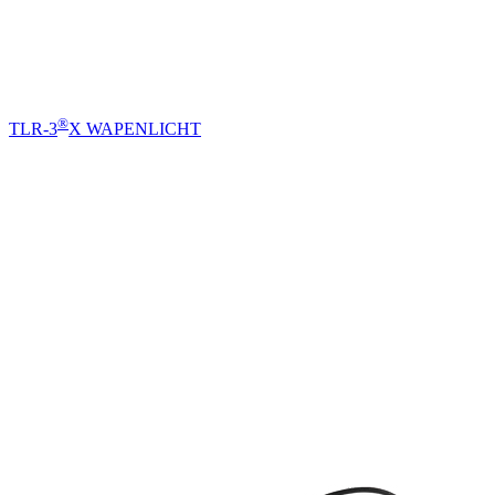
®
TLR-3
X WAPENLICHT