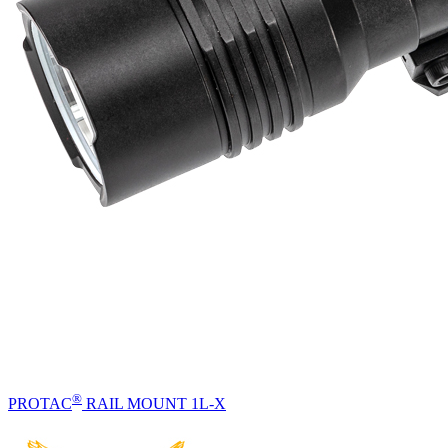
®
PROTAC
RAIL MOUNT 1L-X