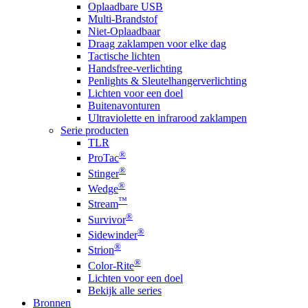
Oplaadbare USB
Multi-Brandstof
Niet-Oplaadbaar
Draag zaklampen voor elke dag
Tactische lichten
Handsfree-verlichting
Penlights & Sleutelhangerverlichting
Lichten voor een doel
Buitenavonturen
Ultraviolette en infrarood zaklampen
Serie producten
TLR
®
ProTac
®
Stinger
®
Wedge
™
Stream
®
Survivor
®
Sidewinder
®
Strion
®
Color-Rite
Lichten voor een doel
Bekijk alle series
Bronnen