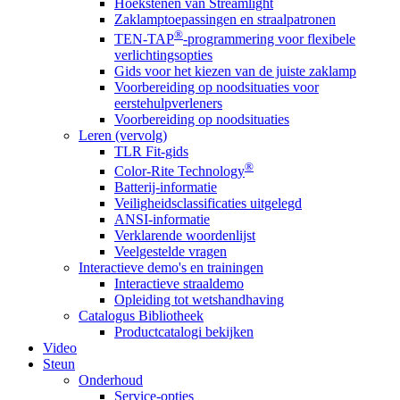
Hoekstenen van Streamlight
Zaklamptoepassingen en straalpatronen
®
TEN-TAP
-programmering voor flexibele
verlichtingsopties
Gids voor het kiezen van de juiste zaklamp
Voorbereiding op noodsituaties voor
eerstehulpverleners
Voorbereiding op noodsituaties
Leren (vervolg)
TLR Fit-gids
®
Color-Rite Technology
Batterij-informatie
Veiligheidsclassificaties uitgelegd
ANSI-informatie
Verklarende woordenlijst
Veelgestelde vragen
Interactieve demo's en trainingen
Interactieve straaldemo
Opleiding tot wetshandhaving
Catalogus Bibliotheek
Productcatalogi bekijken
Video
Steun
Onderhoud
Service-opties