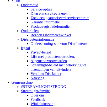
Steun
Onderhoud
Service-opties
Dien een serviceverzoek in
Zoek een geautoriseerd servicecentrum
Garantie informatie
Productregistratieformulier
Onderdelen
Bezoek Onderdelenwinkel
Distributeurinformatie
Ondersteuningssite voor Distributeurs
legaal
Privacybeleid
Lijst met productenoctrooien:
Algemene voorwaarden
Streamlight-beleid met betrekking tot
inzendingen van uitvinders
Vertaling Disclaimer
Naleving
Gemeenschap
#STREAMLIGHTSTRONG
Streamlight-familie
Over ons
Feedback
Winkeluitrusting