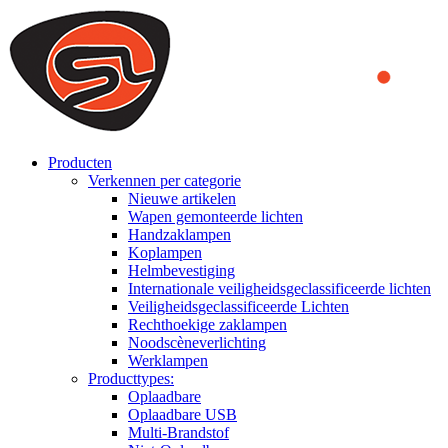
We use cookies to ensure that we provide you the best experience
on our website. By continuing to browse this website, you accept
that cookies are used to help us analyze how the website is used and
to offer you a better experience. To learn more or to find out how
you can disable cookies, you can access our
Privacy Policy
.
ACCEPT AND CLOSE
Producten
Verkennen per categorie
Nieuwe artikelen
Wapen gemonteerde lichten
Handzaklampen
Koplampen
Helmbevestiging
Internationale veiligheidsgeclassificeerde lichten
Veiligheidsgeclassificeerde Lichten
Rechthoekige zaklampen
Noodscèneverlichting
Werklampen
Producttypes:
Oplaadbare
Oplaadbare USB
Multi-Brandstof