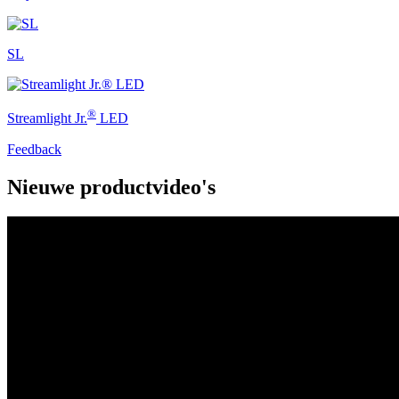
SL
®
Streamlight Jr.
LED
Feedback
Nieuwe productvideo's