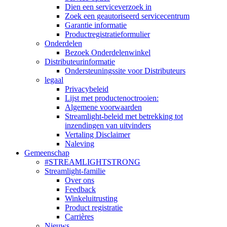
Dien een serviceverzoek in
Zoek een geautoriseerd servicecentrum
Garantie informatie
Productregistratieformulier
Onderdelen
Bezoek Onderdelenwinkel
Distributeurinformatie
Ondersteuningssite voor Distributeurs
legaal
Privacybeleid
Lijst met productenoctrooien:
Algemene voorwaarden
Streamlight-beleid met betrekking tot
inzendingen van uitvinders
Vertaling Disclaimer
Naleving
Gemeenschap
#STREAMLIGHTSTRONG
Streamlight-familie
Over ons
Feedback
Winkeluitrusting
Product registratie
Carrières
Nieuws