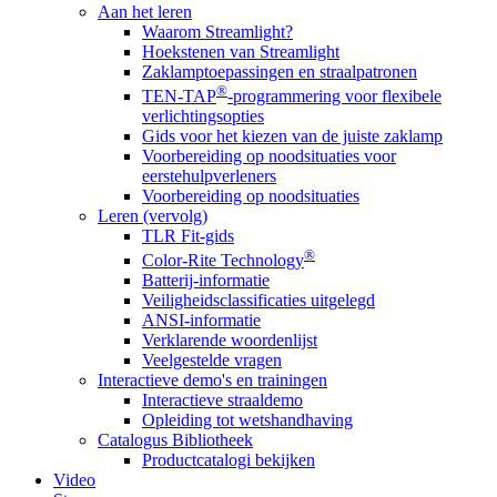
Aan het leren
Waarom Streamlight?
Hoekstenen van Streamlight
Zaklamptoepassingen en straalpatronen
®
TEN-TAP
-programmering voor flexibele
verlichtingsopties
Gids voor het kiezen van de juiste zaklamp
Voorbereiding op noodsituaties voor
eerstehulpverleners
Voorbereiding op noodsituaties
Leren (vervolg)
TLR Fit-gids
®
Color-Rite Technology
Batterij-informatie
Veiligheidsclassificaties uitgelegd
ANSI-informatie
Verklarende woordenlijst
Veelgestelde vragen
Interactieve demo's en trainingen
Interactieve straaldemo
Opleiding tot wetshandhaving
Catalogus Bibliotheek
Productcatalogi bekijken
Video