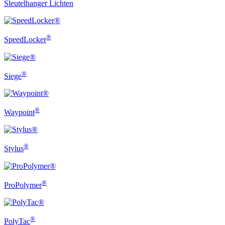
Sleutelhanger Lichten
®
SpeedLocker
®
Siege
®
Waypoint
®
Stylus
®
ProPolymer
®
PolyTac