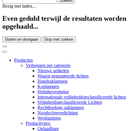
Bezig met laden...
Even geduld terwijl de resultaten worden
opgehaald...
Sluiten en doorgaan
Stop met zoeken
Producten
Verkennen per categorie
Nieuwe artikelen
Wapen gemonteerde lichten
Handzaklampen
Koplampen
Helmbevestiging
Internationale veiligheidsgeclassificeerde lichten
Veiligheidsgeclassificeerde Lichten
Rechthoekige zaklampen
Noodscèneverlichting
Werklampen
Producttypes:
Oplaadbare