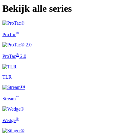
Bekijk alle series
®
ProTac
®
ProTac
2.0
TLR
™
Stream
®
Wedge