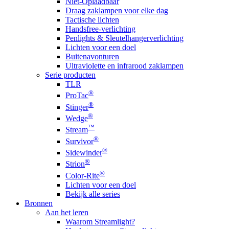
Niet-Oplaadbaar
Draag zaklampen voor elke dag
Tactische lichten
Handsfree-verlichting
Penlights & Sleutelhangerverlichting
Lichten voor een doel
Buitenavonturen
Ultraviolette en infrarood zaklampen
Serie producten
TLR
®
ProTac
®
Stinger
®
Wedge
™
Stream
®
Survivor
®
Sidewinder
®
Strion
®
Color-Rite
Lichten voor een doel
Bekijk alle series
Bronnen
Aan het leren
Waarom Streamlight?