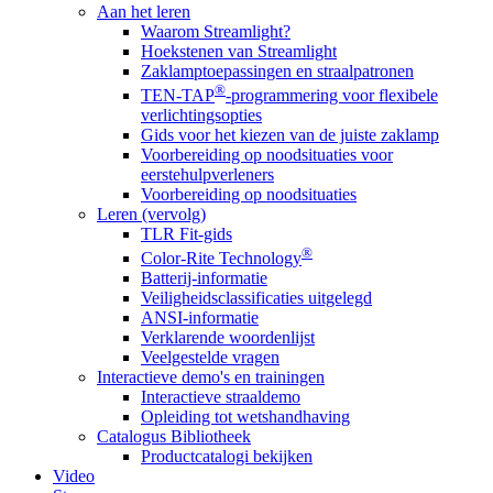
Aan het leren
Waarom Streamlight?
Hoekstenen van Streamlight
Zaklamptoepassingen en straalpatronen
®
TEN-TAP
-programmering voor flexibele
verlichtingsopties
Gids voor het kiezen van de juiste zaklamp
Voorbereiding op noodsituaties voor
eerstehulpverleners
Voorbereiding op noodsituaties
Leren (vervolg)
TLR Fit-gids
®
Color-Rite Technology
Batterij-informatie
Veiligheidsclassificaties uitgelegd
ANSI-informatie
Verklarende woordenlijst
Veelgestelde vragen
Interactieve demo's en trainingen
Interactieve straaldemo
Opleiding tot wetshandhaving
Catalogus Bibliotheek
Productcatalogi bekijken
Video