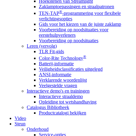
Hoekstenen van Streamlight
Zaklamptoepassingen en straalpatronen
®
TEN-TAP
-programmering voor flexibele
verlichtingsopties
Gids voor het kiezen van de juiste zaklamp
Voorbereiding op noodsituaties voor
eerstehulpverleners
Voorbereiding op noodsituaties
Leren (vervolg)
TLR Fit-gids
®
Color-Rite Technology
Batterij-informatie
Veiligheidsclassificaties uitgelegd
ANSI-informatie
Verklarende woordenlijst
Veelgestelde vragen
Interactieve demo's en trainingen
Interactieve straaldemo
Opleiding tot wetshandhaving
Catalogus Bibliotheek
Productcatalogi bekijken
Video
Steun
Onderhoud
Service-opties