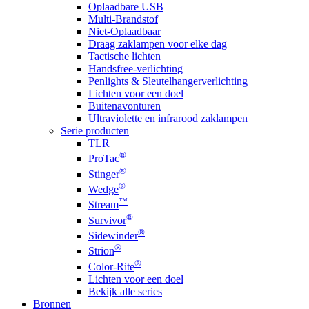
Oplaadbare USB
Multi-Brandstof
Niet-Oplaadbaar
Draag zaklampen voor elke dag
Tactische lichten
Handsfree-verlichting
Penlights & Sleutelhangerverlichting
Lichten voor een doel
Buitenavonturen
Ultraviolette en infrarood zaklampen
Serie producten
TLR
®
ProTac
®
Stinger
®
Wedge
™
Stream
®
Survivor
®
Sidewinder
®
Strion
®
Color-Rite
Lichten voor een doel
Bekijk alle series
Bronnen