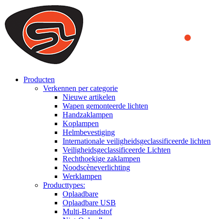
We use cookies to ensure that we provide you the best experience
on our website. By continuing to browse this website, you accept
that cookies are used to help us analyze how the website is used and
to offer you a better experience. To learn more or to find out how
you can disable cookies, you can access our
Privacy Policy
.
ACCEPT AND CLOSE
Producten
Verkennen per categorie
Nieuwe artikelen
Wapen gemonteerde lichten
Handzaklampen
Koplampen
Helmbevestiging
Internationale veiligheidsgeclassificeerde lichten
Veiligheidsgeclassificeerde Lichten
Rechthoekige zaklampen
Noodscèneverlichting
Werklampen
Producttypes:
Oplaadbare
Oplaadbare USB
Multi-Brandstof