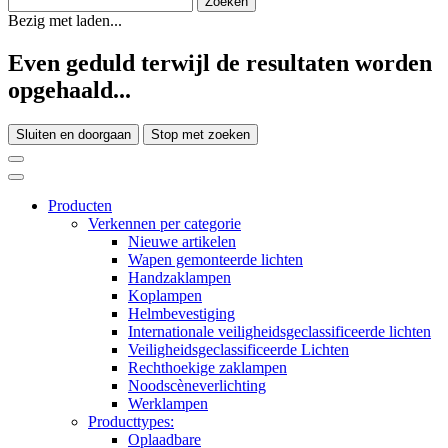
Bezig met laden...
Even geduld terwijl de resultaten worden
opgehaald...
Sluiten en doorgaan
Stop met zoeken
Producten
Verkennen per categorie
Nieuwe artikelen
Wapen gemonteerde lichten
Handzaklampen
Koplampen
Helmbevestiging
Internationale veiligheidsgeclassificeerde lichten
Veiligheidsgeclassificeerde Lichten
Rechthoekige zaklampen
Noodscèneverlichting
Werklampen
Producttypes:
Oplaadbare