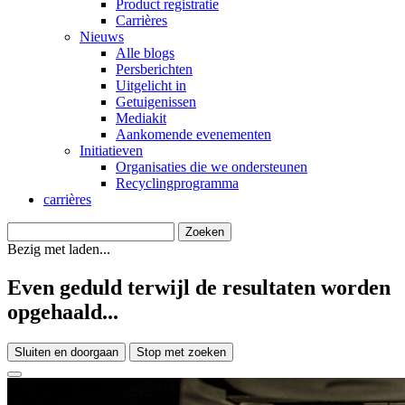
Product registratie
Carrières
Nieuws
Alle blogs
Persberichten
Uitgelicht in
Getuigenissen
Mediakit
Aankomende evenementen
Initiatieven
Organisaties die we ondersteunen
Recyclingprogramma
carrières
Bezig met laden...
Even geduld terwijl de resultaten worden
opgehaald...
Sluiten en doorgaan
Stop met zoeken