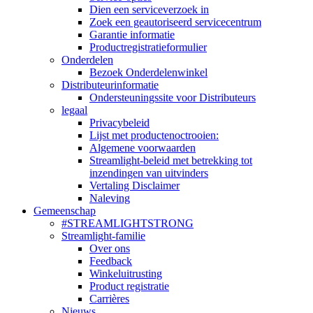
Dien een serviceverzoek in
Zoek een geautoriseerd servicecentrum
Garantie informatie
Productregistratieformulier
Onderdelen
Bezoek Onderdelenwinkel
Distributeurinformatie
Ondersteuningssite voor Distributeurs
legaal
Privacybeleid
Lijst met productenoctrooien:
Algemene voorwaarden
Streamlight-beleid met betrekking tot
inzendingen van uitvinders
Vertaling Disclaimer
Naleving
Gemeenschap
#STREAMLIGHTSTRONG
Streamlight-familie
Over ons
Feedback
Winkeluitrusting
Product registratie
Carrières
Nieuws