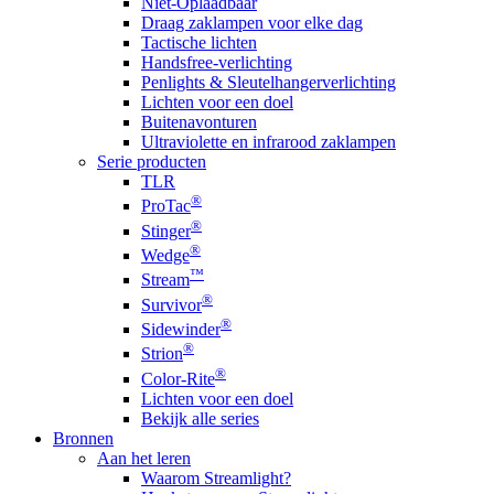
Niet-Oplaadbaar
Draag zaklampen voor elke dag
Tactische lichten
Handsfree-verlichting
Penlights & Sleutelhangerverlichting
Lichten voor een doel
Buitenavonturen
Ultraviolette en infrarood zaklampen
Serie producten
TLR
®
ProTac
®
Stinger
®
Wedge
™
Stream
®
Survivor
®
Sidewinder
®
Strion
®
Color-Rite
Lichten voor een doel
Bekijk alle series
Bronnen
Aan het leren
Waarom Streamlight?