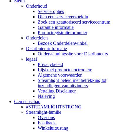
Steun
Onderhoud
Service-opties
Dien een serviceverzoek in
Zoek een geautoriseerd servicecentrum
Garantie informatie
Productregistratieformulier
Onderdelen
Bezoek Onderdelenwinkel
Distributeurinformatie
Ondersteuningssite voor Distributeurs
legaal
Privacybeleid
Lijst met productenoctrooien:
Algemene voorwaarden
Streamlight-beleid met betrekking tot
inzendingen van uitvinders
Vertaling Disclaimer
Naleving
Gemeenschap
#STREAMLIGHTSTRONG
Streamlight-familie
Over ons
Feedback
Winkeluitrusting