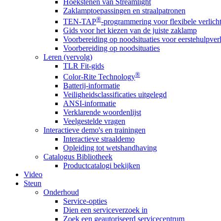
Hoekstenen van Streamlight
Zaklamptoepassingen en straalpatronen
®
TEN-TAP
-programmering voor flexibele verlich
Gids voor het kiezen van de juiste zaklamp
Voorbereiding op noodsituaties voor eerstehulpver
Voorbereiding op noodsituaties
Leren (vervolg)
TLR Fit-gids
®
Color-Rite Technology
Batterij-informatie
Veiligheidsclassificaties uitgelegd
ANSI-informatie
Verklarende woordenlijst
Veelgestelde vragen
Interactieve demo's en trainingen
Interactieve straaldemo
Opleiding tot wetshandhaving
Catalogus Bibliotheek
Productcatalogi bekijken
Video
Steun
Onderhoud
Service-opties
Dien een serviceverzoek in
Zoek een geautoriseerd servicecentrum