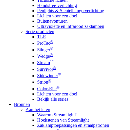
Tactische lichten
Handsfree-verlichting
Penlights & Sleutelhangerverlichting
Lichten voor een doel
Buitenavonturen
Ultraviolette en infrarood zaklampen
Serie producten
TLR
®
ProTac
®
Stinger
®
Wedge
™
Stream
®
Survivor
®
Sidewinder
®
Strion
®
Color-Rite
Lichten voor een doel
Bekijk alle series
Bronnen
Aan het leren
Waarom Streamlight?
Hoekstenen van Streamlight
Zaklamptoepassingen en straalpatronen