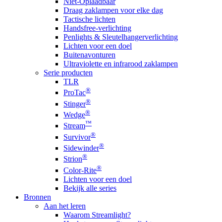
Niet-Oplaadbaar
Draag zaklampen voor elke dag
Tactische lichten
Handsfree-verlichting
Penlights & Sleutelhangerverlichting
Lichten voor een doel
Buitenavonturen
Ultraviolette en infrarood zaklampen
Serie producten
TLR
®
ProTac
®
Stinger
®
Wedge
™
Stream
®
Survivor
®
Sidewinder
®
Strion
®
Color-Rite
Lichten voor een doel
Bekijk alle series
Bronnen
Aan het leren
Waarom Streamlight?