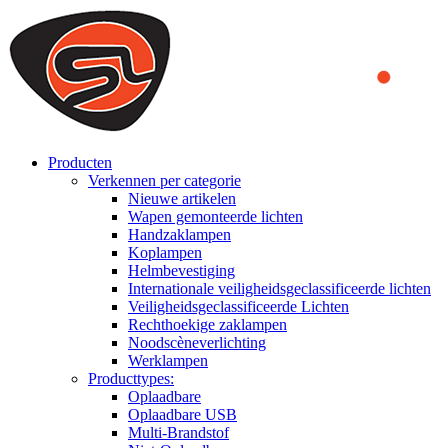
We use cookies to ensure that we provide you the best experience on o
you a better experience. To learn more or to find out how you can di
ACCEPT AND CLOSE
Producten
Verkennen per categorie
Nieuwe artikelen
Wapen gemonteerde lichten
Handzaklampen
Koplampen
Helmbevestiging
Internationale veiligheidsgeclassificeerde lichten
Veiligheidsgeclassificeerde Lichten
Rechthoekige zaklampen
Noodscèneverlichting
Werklampen
Producttypes:
Oplaadbare
Oplaadbare USB
Multi-Brandstof