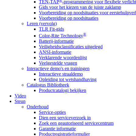
®
TEN-TAP
-programmering voor flexibele verlich
Gids voor het kiezen van de juiste zaklamp
Voorbereiding op noodsituaties voor eerstehulpver
Voorbereiding op noodsituaties
Leren (vervolg)
TLR Fit-gids
®
Color-Rite Technology
Batterij-informatie
Veiligheidsclassificaties uitgelegd
ANSI-informatie
Verklarende woordenlijst
Veelgestelde vragen
Interactieve demo's en trainingen
Interactieve straaldemo
Opleiding tot wetshandhaving
Catalogus Bibliotheek
Productcatalogi bekijken
Video
Steun
Onderhoud
Service-opties
Dien een serviceverzoek in
Zoek een geautoriseerd servicecentrum
Garantie informatie
Productregistratieformulier