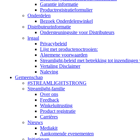
Garantie informatie
Productregistratieformulier
Onderdelen
Bezoek Onderdelenwinkel
Distributeurinformatie
Ondersteuningssite voor Distributeurs
legaal
Privacybeleid
Lijst met productenoctrooien:
Algemene voorwaarden
Streamlight-beleid met betrekking tot inzendingen 
Vertaling Disclaimer
Naleving
Gemeenschap
#STREAMLIGHTSTRONG
Streamlight-familie
Over ons
Feedback
Winkeluitrusting
Product registratie
Carrières
Nieuws
Mediakit
Aankomende evenementen
Initiatieven