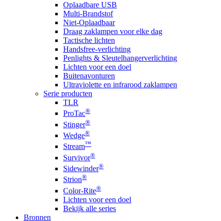
Oplaadbare USB
Multi-Brandstof
Niet-Oplaadbaar
Draag zaklampen voor elke dag
Tactische lichten
Handsfree-verlichting
Penlights & Sleutelhangerverlichting
Lichten voor een doel
Buitenavonturen
Ultraviolette en infrarood zaklampen
Serie producten
TLR
®
ProTac
®
Stinger
®
Wedge
™
Stream
®
Survivor
®
Sidewinder
®
Strion
®
Color-Rite
Lichten voor een doel
Bekijk alle series
Bronnen