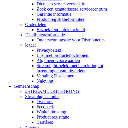
Dien een serviceverzoek in
Zoek een geautoriseerd servicecentrum
Garantie informatie
Productregistratieformulier
Onderdelen
Bezoek Onderdelenwinkel
Distributeurinformatie
Ondersteuningssite voor Distributeurs
legaal
Privacybeleid
Lijst met productenoctrooien:
Algemene voorwaarden
Streamlight-beleid met betrekking tot
inzendingen van uitvinders
Vertaling Disclaimer
Naleving
Gemeenschap
#STREAMLIGHTSTRONG
Streamlight-familie
Over ons
Feedback
Winkeluitrusting
Product registratie
Carrières
Nieuws