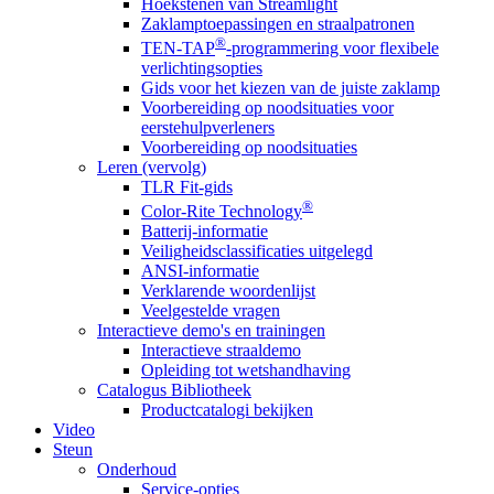
Hoekstenen van Streamlight
Zaklamptoepassingen en straalpatronen
®
TEN-TAP
-programmering voor flexibele
verlichtingsopties
Gids voor het kiezen van de juiste zaklamp
Voorbereiding op noodsituaties voor
eerstehulpverleners
Voorbereiding op noodsituaties
Leren (vervolg)
TLR Fit-gids
®
Color-Rite Technology
Batterij-informatie
Veiligheidsclassificaties uitgelegd
ANSI-informatie
Verklarende woordenlijst
Veelgestelde vragen
Interactieve demo's en trainingen
Interactieve straaldemo
Opleiding tot wetshandhaving
Catalogus Bibliotheek
Productcatalogi bekijken
Video
Steun
Onderhoud
Service-opties