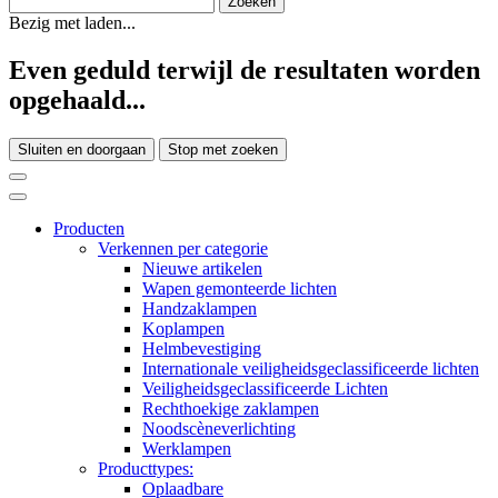
Bezig met laden...
Even geduld terwijl de resultaten worden
opgehaald...
Sluiten en doorgaan
Stop met zoeken
Producten
Verkennen per categorie
Nieuwe artikelen
Wapen gemonteerde lichten
Handzaklampen
Koplampen
Helmbevestiging
Internationale veiligheidsgeclassificeerde lichten
Veiligheidsgeclassificeerde Lichten
Rechthoekige zaklampen
Noodscèneverlichting
Werklampen
Producttypes:
Oplaadbare