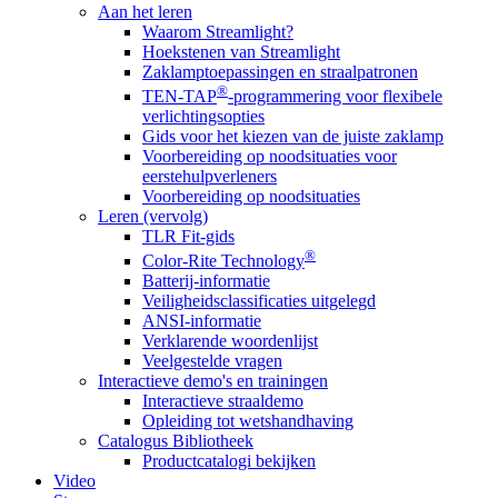
Aan het leren
Waarom Streamlight?
Hoekstenen van Streamlight
Zaklamptoepassingen en straalpatronen
®
TEN-TAP
-programmering voor flexibele
verlichtingsopties
Gids voor het kiezen van de juiste zaklamp
Voorbereiding op noodsituaties voor
eerstehulpverleners
Voorbereiding op noodsituaties
Leren (vervolg)
TLR Fit-gids
®
Color-Rite Technology
Batterij-informatie
Veiligheidsclassificaties uitgelegd
ANSI-informatie
Verklarende woordenlijst
Veelgestelde vragen
Interactieve demo's en trainingen
Interactieve straaldemo
Opleiding tot wetshandhaving
Catalogus Bibliotheek
Productcatalogi bekijken
Video