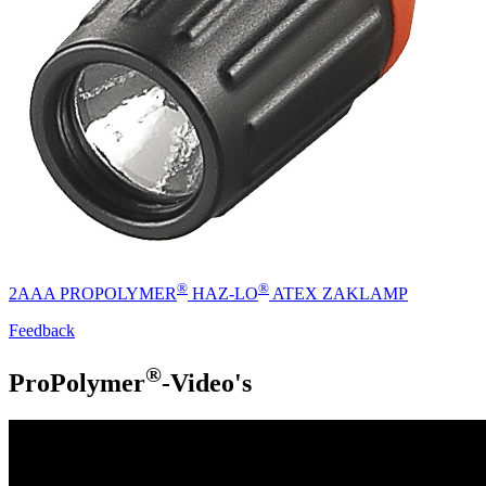
®
®
2AAA PROPOLYMER
HAZ-LO
ATEX ZAKLAMP
Feedback
®
ProPolymer
-Video's