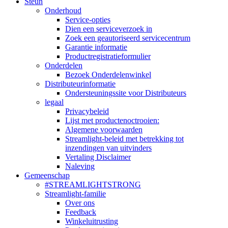
Steun
Onderhoud
Service-opties
Dien een serviceverzoek in
Zoek een geautoriseerd servicecentrum
Garantie informatie
Productregistratieformulier
Onderdelen
Bezoek Onderdelenwinkel
Distributeurinformatie
Ondersteuningssite voor Distributeurs
legaal
Privacybeleid
Lijst met productenoctrooien:
Algemene voorwaarden
Streamlight-beleid met betrekking tot
inzendingen van uitvinders
Vertaling Disclaimer
Naleving
Gemeenschap
#STREAMLIGHTSTRONG
Streamlight-familie
Over ons
Feedback
Winkeluitrusting