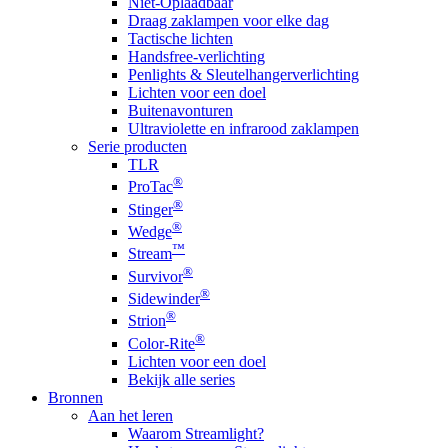
Niet-Oplaadbaar
Draag zaklampen voor elke dag
Tactische lichten
Handsfree-verlichting
Penlights & Sleutelhangerverlichting
Lichten voor een doel
Buitenavonturen
Ultraviolette en infrarood zaklampen
Serie producten
TLR
®
ProTac
®
Stinger
®
Wedge
™
Stream
®
Survivor
®
Sidewinder
®
Strion
®
Color-Rite
Lichten voor een doel
Bekijk alle series
Bronnen
Aan het leren
Waarom Streamlight?