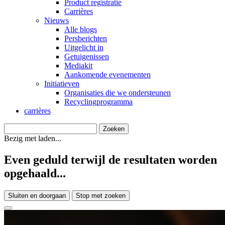
Product registratie
Carrières
Nieuws
Alle blogs
Persberichten
Uitgelicht in
Getuigenissen
Mediakit
Aankomende evenementen
Initiatieven
Organisaties die we ondersteunen
Recyclingprogramma
carrières
Bezig met laden...
Even geduld terwijl de resultaten worden
opgehaald...
Sluiten en doorgaan
Stop met zoeken