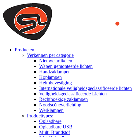
We use cookies to ensure that we provide you the best experience
on our website. By continuing to browse this website, you accept
that cookies are used to help us analyze how the website is used and
to offer you a better experience. To learn more or to find out how
you can disable cookies, you can access our
Privacy Policy
.
ACCEPT AND CLOSE
Producten
Verkennen per categorie
Nieuwe artikelen
Wapen gemonteerde lichten
Handzaklampen
Koplampen
Helmbevestiging
Internationale veiligheidsgeclassificeerde lichten
Veiligheidsgeclassificeerde Lichten
Rechthoekige zaklampen
Noodscèneverlichting
Werklampen
Producttypes:
Oplaadbare
Oplaadbare USB
Multi-Brandstof