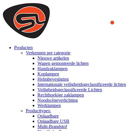
We use cookies to ensure that we provide you the best experience on o
you a better experience. To learn more or to find out how you can di
ACCEPT AND CLOSE
Producten
Verkennen per categorie
Nieuwe artikelen
Wapen gemonteerde lichten
Handzaklampen
Koplampen
Helmbevestiging
Internationale veiligheidsgeclassificeerde lichten
Veiligheidsgeclassificeerde Lichten
Rechthoekige zaklampen
Noodscèneverlichting
Werklampen
Producttypes:
Oplaadbare
Oplaadbare USB
Multi-Brandstof