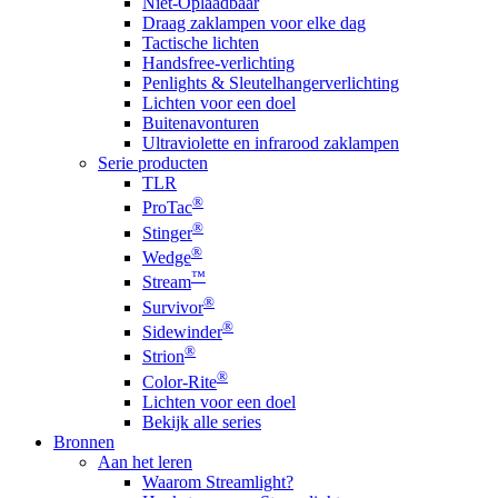
Niet-Oplaadbaar
Draag zaklampen voor elke dag
Tactische lichten
Handsfree-verlichting
Penlights & Sleutelhangerverlichting
Lichten voor een doel
Buitenavonturen
Ultraviolette en infrarood zaklampen
Serie producten
TLR
®
ProTac
®
Stinger
®
Wedge
™
Stream
®
Survivor
®
Sidewinder
®
Strion
®
Color-Rite
Lichten voor een doel
Bekijk alle series
Bronnen
Aan het leren
Waarom Streamlight?