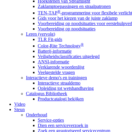
Hoekstenen van Streamlight
Zaklamptoepassingen en straalpatronen
®
TEN-TAP
-programmering voor flexibele verlich
Gids voor het kiezen van de juiste zaklamp
Voorbereiding op noodsituaties voor eerstehulpver
Voorbereiding op noodsituaties
Leren (vervolg)
TLR Fit-gids
®
Color-Rite Technology
Batterij-informatie
Veiligheidsclassificaties uitgelegd
ANSI-informatie
Verklarende woordenlijst
Veelgestelde vragen
Interactieve demo's en trainingen
Interactieve straaldemo
Opleiding tot wetshandhaving
Catalogus Bibliotheek
Productcatalogi bekijken
Video
Steun
Onderhoud
Service-opties
Dien een serviceverzoek in
Zoek een geautoriseerd servicecentrum