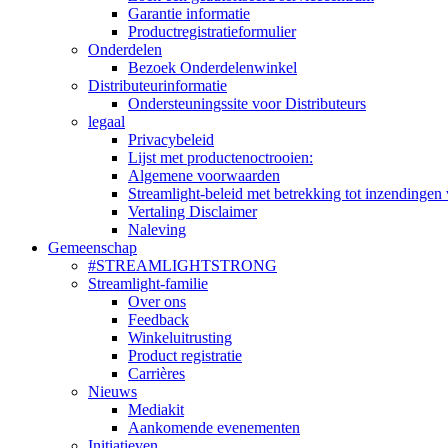
Garantie informatie
Productregistratieformulier
Onderdelen
Bezoek Onderdelenwinkel
Distributeurinformatie
Ondersteuningssite voor Distributeurs
legaal
Privacybeleid
Lijst met productenoctrooien:
Algemene voorwaarden
Streamlight-beleid met betrekking tot inzendingen 
Vertaling Disclaimer
Naleving
Gemeenschap
#STREAMLIGHTSTRONG
Streamlight-familie
Over ons
Feedback
Winkeluitrusting
Product registratie
Carrières
Nieuws
Mediakit
Aankomende evenementen
Initiatieven