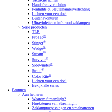
Tactische lichten
Handsfree-verlichting
Penlights & Sleutelhangerverlichting
Lichten voor een doel
Buitenavonturen
Ultraviolette en infrarood zaklampen
Serie producten
TLR
®
ProTac
®
Stinger
®
Wedge
™
Stream
®
Survivor
®
Sidewinder
®
Strion
®
Color-Rite
Lichten voor een doel
Bekijk alle series
Bronnen
Aan het leren
Waarom Streamlight?
Hoekstenen van Streamlight
Zaklamptoepassingen en straalpatronen