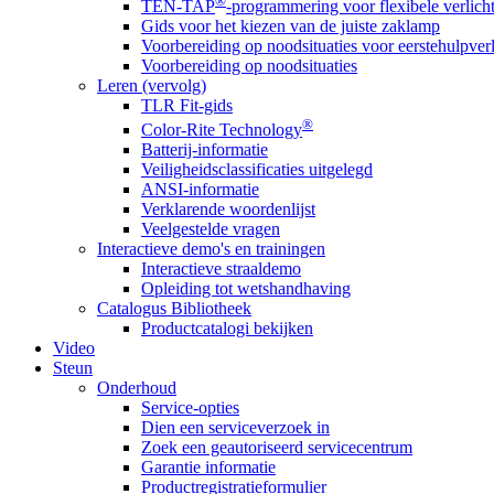
®
TEN-TAP
-programmering voor flexibele verlich
Gids voor het kiezen van de juiste zaklamp
Voorbereiding op noodsituaties voor eerstehulpver
Voorbereiding op noodsituaties
Leren (vervolg)
TLR Fit-gids
®
Color-Rite Technology
Batterij-informatie
Veiligheidsclassificaties uitgelegd
ANSI-informatie
Verklarende woordenlijst
Veelgestelde vragen
Interactieve demo's en trainingen
Interactieve straaldemo
Opleiding tot wetshandhaving
Catalogus Bibliotheek
Productcatalogi bekijken
Video
Steun
Onderhoud
Service-opties
Dien een serviceverzoek in
Zoek een geautoriseerd servicecentrum
Garantie informatie
Productregistratieformulier