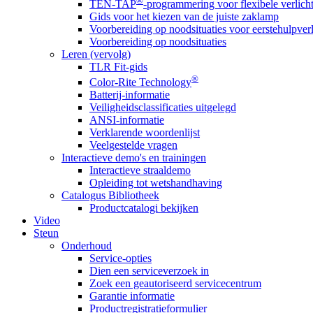
®
TEN-TAP
-programmering voor flexibele verlich
Gids voor het kiezen van de juiste zaklamp
Voorbereiding op noodsituaties voor eerstehulpver
Voorbereiding op noodsituaties
Leren (vervolg)
TLR Fit-gids
®
Color-Rite Technology
Batterij-informatie
Veiligheidsclassificaties uitgelegd
ANSI-informatie
Verklarende woordenlijst
Veelgestelde vragen
Interactieve demo's en trainingen
Interactieve straaldemo
Opleiding tot wetshandhaving
Catalogus Bibliotheek
Productcatalogi bekijken
Video
Steun
Onderhoud
Service-opties
Dien een serviceverzoek in
Zoek een geautoriseerd servicecentrum
Garantie informatie
Productregistratieformulier