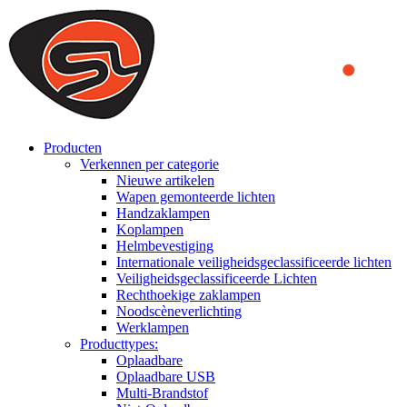
We use cookies to ensure that we provide you the best experience on o
you a better experience. To learn more or to find out how you can di
ACCEPT AND CLOSE
Producten
Verkennen per categorie
Nieuwe artikelen
Wapen gemonteerde lichten
Handzaklampen
Koplampen
Helmbevestiging
Internationale veiligheidsgeclassificeerde lichten
Veiligheidsgeclassificeerde Lichten
Rechthoekige zaklampen
Noodscèneverlichting
Werklampen
Producttypes:
Oplaadbare
Oplaadbare USB
Multi-Brandstof