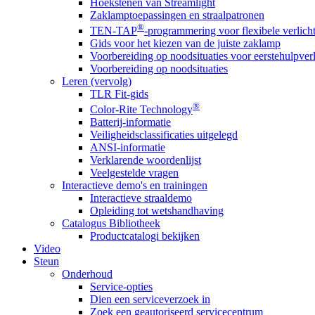
Hoekstenen van Streamlight
Zaklamptoepassingen en straalpatronen
®
TEN-TAP
-programmering voor flexibele verlich
Gids voor het kiezen van de juiste zaklamp
Voorbereiding op noodsituaties voor eerstehulpver
Voorbereiding op noodsituaties
Leren (vervolg)
TLR Fit-gids
®
Color-Rite Technology
Batterij-informatie
Veiligheidsclassificaties uitgelegd
ANSI-informatie
Verklarende woordenlijst
Veelgestelde vragen
Interactieve demo's en trainingen
Interactieve straaldemo
Opleiding tot wetshandhaving
Catalogus Bibliotheek
Productcatalogi bekijken
Video
Steun
Onderhoud
Service-opties
Dien een serviceverzoek in
Zoek een geautoriseerd servicecentrum