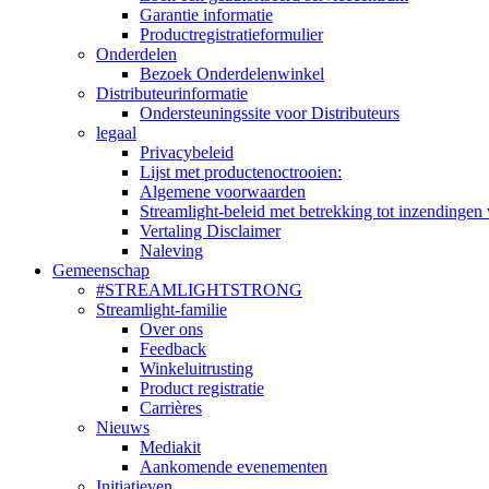
Garantie informatie
Productregistratieformulier
Onderdelen
Bezoek Onderdelenwinkel
Distributeurinformatie
Ondersteuningssite voor Distributeurs
legaal
Privacybeleid
Lijst met productenoctrooien:
Algemene voorwaarden
Streamlight-beleid met betrekking tot inzendingen 
Vertaling Disclaimer
Naleving
Gemeenschap
#STREAMLIGHTSTRONG
Streamlight-familie
Over ons
Feedback
Winkeluitrusting
Product registratie
Carrières
Nieuws
Mediakit
Aankomende evenementen
Initiatieven