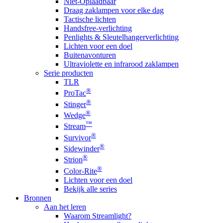
Niet-Oplaadbaar
Draag zaklampen voor elke dag
Tactische lichten
Handsfree-verlichting
Penlights & Sleutelhangerverlichting
Lichten voor een doel
Buitenavonturen
Ultraviolette en infrarood zaklampen
Serie producten
TLR
®
ProTac
®
Stinger
®
Wedge
™
Stream
®
Survivor
®
Sidewinder
®
Strion
®
Color-Rite
Lichten voor een doel
Bekijk alle series
Bronnen
Aan het leren
Waarom Streamlight?