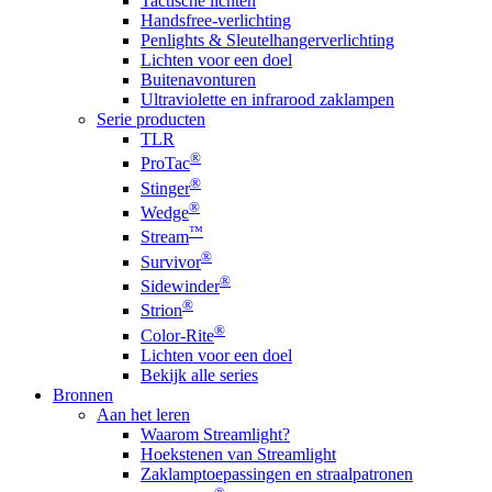
Tactische lichten
Handsfree-verlichting
Penlights & Sleutelhangerverlichting
Lichten voor een doel
Buitenavonturen
Ultraviolette en infrarood zaklampen
Serie producten
TLR
®
ProTac
®
Stinger
®
Wedge
™
Stream
®
Survivor
®
Sidewinder
®
Strion
®
Color-Rite
Lichten voor een doel
Bekijk alle series
Bronnen
Aan het leren
Waarom Streamlight?
Hoekstenen van Streamlight
Zaklamptoepassingen en straalpatronen