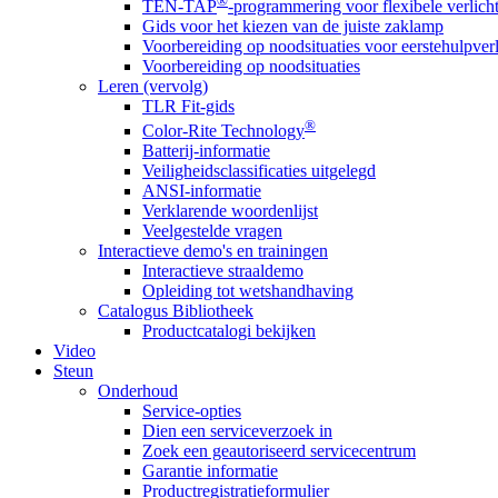
®
TEN-TAP
-programmering voor flexibele verlich
Gids voor het kiezen van de juiste zaklamp
Voorbereiding op noodsituaties voor eerstehulpver
Voorbereiding op noodsituaties
Leren (vervolg)
TLR Fit-gids
®
Color-Rite Technology
Batterij-informatie
Veiligheidsclassificaties uitgelegd
ANSI-informatie
Verklarende woordenlijst
Veelgestelde vragen
Interactieve demo's en trainingen
Interactieve straaldemo
Opleiding tot wetshandhaving
Catalogus Bibliotheek
Productcatalogi bekijken
Video
Steun
Onderhoud
Service-opties
Dien een serviceverzoek in
Zoek een geautoriseerd servicecentrum
Garantie informatie
Productregistratieformulier