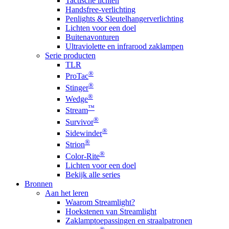
Tactische lichten
Handsfree-verlichting
Penlights & Sleutelhangerverlichting
Lichten voor een doel
Buitenavonturen
Ultraviolette en infrarood zaklampen
Serie producten
TLR
®
ProTac
®
Stinger
®
Wedge
™
Stream
®
Survivor
®
Sidewinder
®
Strion
®
Color-Rite
Lichten voor een doel
Bekijk alle series
Bronnen
Aan het leren
Waarom Streamlight?
Hoekstenen van Streamlight
Zaklamptoepassingen en straalpatronen