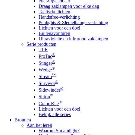
Niet-Oplaadbaar
Draag zaklampen voor elke dag
Tactische lichten
Handsfree-verlichting
Penlights & Sleutelhangerverlichting
Lichten voor een doel
Buitenavonturen
Ultraviolette en infrarood zaklampen
Serie producten
TLR
®
ProTac
®
Stinger
®
Wedge
™
Stream
®
Survivor
®
Sidewinder
®
Strion
®
Color-Rite
Lichten voor een doel
Bekijk alle series
Bronnen
Aan het leren
Waarom Streamlight?