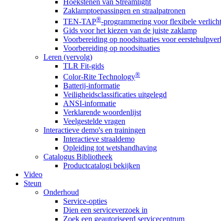
Hoekstenen van Streamlight
Zaklamptoepassingen en straalpatronen
®
TEN-TAP
-programmering voor flexibele verlich
Gids voor het kiezen van de juiste zaklamp
Voorbereiding op noodsituaties voor eerstehulpver
Voorbereiding op noodsituaties
Leren (vervolg)
TLR Fit-gids
®
Color-Rite Technology
Batterij-informatie
Veiligheidsclassificaties uitgelegd
ANSI-informatie
Verklarende woordenlijst
Veelgestelde vragen
Interactieve demo's en trainingen
Interactieve straaldemo
Opleiding tot wetshandhaving
Catalogus Bibliotheek
Productcatalogi bekijken
Video
Steun
Onderhoud
Service-opties
Dien een serviceverzoek in
Zoek een geautoriseerd servicecentrum