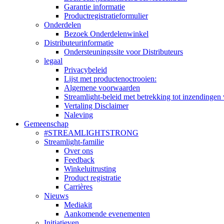
Garantie informatie
Productregistratieformulier
Onderdelen
Bezoek Onderdelenwinkel
Distributeurinformatie
Ondersteuningssite voor Distributeurs
legaal
Privacybeleid
Lijst met productenoctrooien:
Algemene voorwaarden
Streamlight-beleid met betrekking tot inzendingen 
Vertaling Disclaimer
Naleving
Gemeenschap
#STREAMLIGHTSTRONG
Streamlight-familie
Over ons
Feedback
Winkeluitrusting
Product registratie
Carrières
Nieuws
Mediakit
Aankomende evenementen
Initiatieven