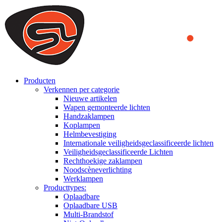
We use cookies to ensure that we provide you the best experience on o
you a better experience. To learn more or to find out how you can di
ACCEPT AND CLOSE
Producten
Verkennen per categorie
Nieuwe artikelen
Wapen gemonteerde lichten
Handzaklampen
Koplampen
Helmbevestiging
Internationale veiligheidsgeclassificeerde lichten
Veiligheidsgeclassificeerde Lichten
Rechthoekige zaklampen
Noodscèneverlichting
Werklampen
Producttypes:
Oplaadbare
Oplaadbare USB
Multi-Brandstof